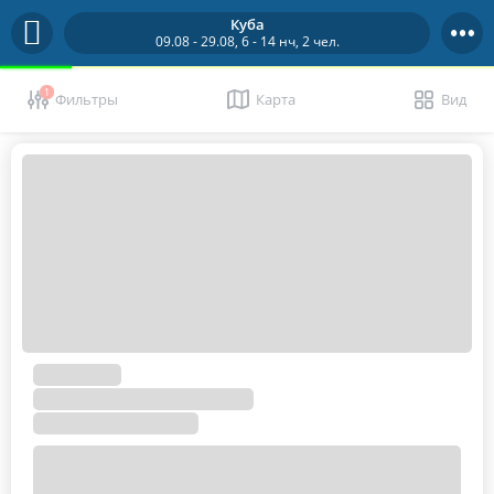
Куба
09.08 - 29.08, 6 - 14 нч, 2 чел.
1
Фильтры
Карта
Вид