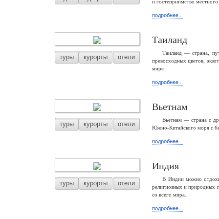
и гостеприимство местного 
подробнее...
Таиланд
Таиланд — страна, пу
туры
курорты
отели
превосходных цветов, экзо
мире
подробнее...
Вьетнам
Вьетнам — страна с др
туры
курорты
отели
Южно-Китайского моря с б
подробнее...
Индия
В Индии можно отдохну
туры
курорты
отели
религиозных и природных п
со всего мира.
подробнее...