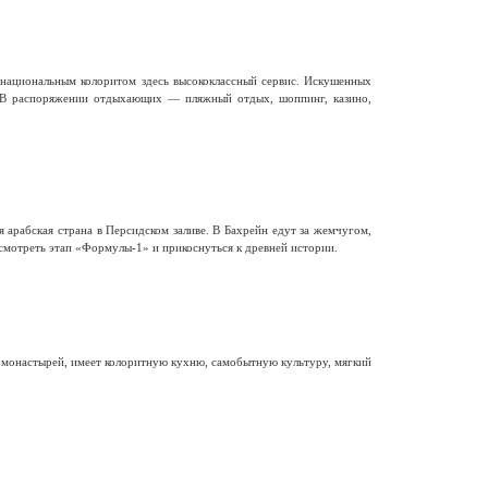
национальным колоритом здесь высококлассный сервис. Искушенных
 В распоряжении отдыхающих — пляжный отдых, шоппинг, казино,
 арабская страна в Персидском заливе. В Бахрейн едут за жемчугом,
смотреть этап «Формулы-1» и прикоснуться к древней истории.
и монастырей, имеет колоритную кухню, самобытную культуру, мягкий