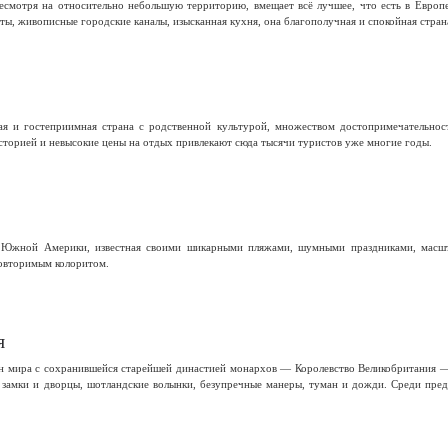
несмотря на относительно небольшую территорию, вмещает всё лучшее, что есть в Европ
, живописные городские каналы, изысканная кухня, она благополучная и спокойная страна
я и гостеприимная страна с родственной культурой, множеством достопримечательнос
сторией и невысокие цены на отдых привлекают сюда тысячи туристов уже многие годы.
 Южной Америки, известная своими шикарными пляжами, шумными праздниками, масшта
овторимым колоритом.
я
н мира с сохранившейся старейшей династией монархов — Королевство Великобритания 
замки и дворцы, шотландские волынки, безупречные манеры, туман и дожди. Среди пред