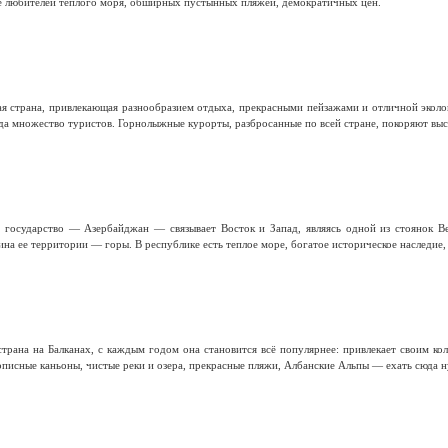
е любителей теплого моря, обширных пустынных пляжей, демократичных цен.
я страна, привлекающая разнообразием отдыха, прекрасными пейзажами и отличной эколо
а множество туристов. Горнолыжные курорты, разбросанные по всей стране, покоряют высо
е государство — Азербайджан — связывает Восток и Запад, являясь одной из стоянок В
на ее территории — горы. В республике есть теплое море, богатое историческое наследие,
трана на Балканах, с каждым годом она становится всё популярнее: привлекает своим к
писные каньоны, чистые реки и озера, прекрасные пляжи, Албанские Альпы — ехать сюда н