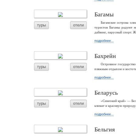
Багамы
Багамские острова ол
туры
отели
туристов Багамы радуют 
дайвинг, парусный спорт. Ж
подробнее...
Бахрейн
Островное государство
туры
отели
пляжным отдыхом и восточн
подробнее...
Беларусь
«Синеокий край» — Бел
туры
отели
климат и красивую природу.
подробнее...
Бельгия