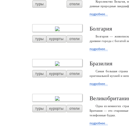
Королевство Бельгия, 
туры
отели
дивные природные ландшафты
подробнее...
Болгария
Болгария — живописна
туры
курорты
отели
древние города с богатой и
подробнее...
Бразилия
Самая большая страна
туры
курорты
отели
оригинальной кухней и неп
подробнее...
Великобритани
Одна из немногих стра
туры
курорты
отели
Британия — это старинные 
телефонные будки.
подробнее...