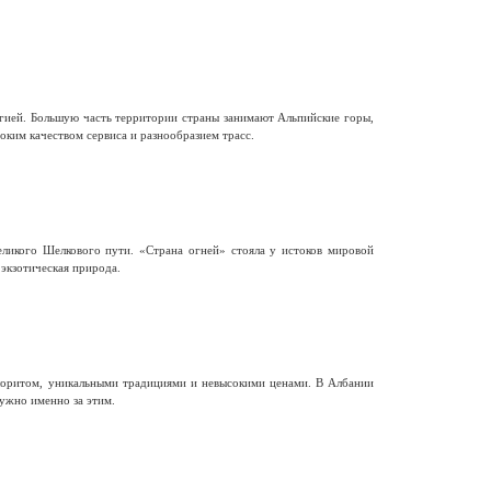
гией. Большую часть территории страны занимают Альпийские горы,
ким качеством сервиса и разнообразием трасс.
еликого Шелкового пути. «Страна огней» стояла у истоков мировой
 экзотическая природа.
олоритом, уникальными традициями и невысокими ценами. В Албании
ужно именно за этим.