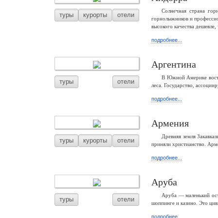
Солнечная страна го
туры
курорты
отели
горнолыжников и профессио
высокого качества дешевле,
подробнее...
Аргентина
В Южной Америке восто
туры
отели
леса. Государство, ассоции
подробнее...
Армения
Древняя земля Закавка
туры
курорты
отели
приняли христианство. Арм
подробнее...
Аруба
Аруба — маленький ост
туры
отели
шоппинге и казино. Это ци
подробнее...