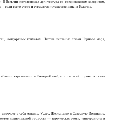
е. В Бельгии потрясающая архитектура со средневековым колоритом,
 – ради всего этого и стремятся путешественники в Бельгию.
тей, комфортным климатом. Чистые песчаные пляжи Черного моря,
бными карнавалами в Рио-де-Жанейро и по всей стране, а также
— включает в себя Англию, Уэльс, Шотландию и Северную Ирландию.
метов национальной гордости — королевская семья, университеты и