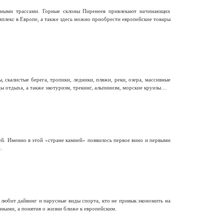
ными трассами. Горные склоны Пиренеев привлекают начинающих
лекс в Европе, а также здесь можно приобрести европейские товары
калистые берега, тропики, ледники, пляжи, реки, озера, массивные
ы отдыха, а также экотуризм, трекинг, альпинизм, морские круизы…
й. Именно в этой «стране камней» появилось первое вино и первыми
.
 любит дайвинг и парусные виды спорта, кто не привык экономить на
нками, а понятия о жизни ближе к европейским.