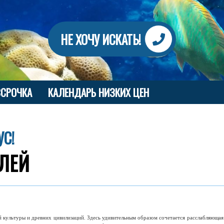
НЕ ХОЧУ ИСКАТЬ!
ССРОЧКА
КАЛЕНДАРЬ НИЗКИХ ЦЕН
УС!
ЕЛЕЙ
 культуры и древних цивилизаций. Здесь удивительным образом сочетается расслабляюща