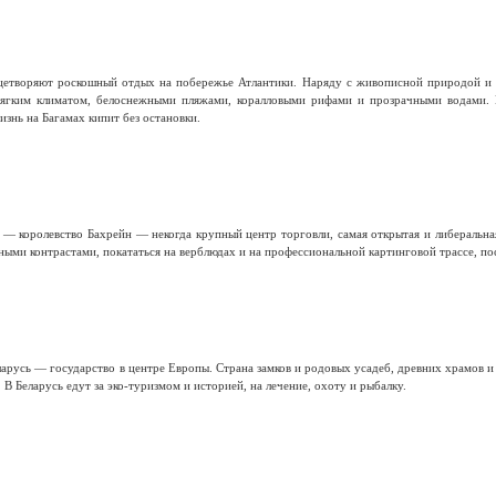
ицетворяют роскошный отдых на побережье Атлантики. Наряду с живописной природой и 
мягким климатом, белоснежными пляжами, коралловыми рифами и прозрачными водами.
изнь на Багамах кипит без остановки.
 — королевство Бахрейн — некогда крупный центр торговли, самая открытая и либеральная
ыми контрастами, покататься на верблюдах и на профессиональной картинговой трассе, по
арусь — государство в центре Европы. Страна замков и родовых усадеб, древних храмов 
 В Беларусь едут за эко-туризмом и историей, на лечение, охоту и рыбалку.