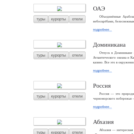
ОАЭ
Объединённые Арабски
туры
курорты
отели
небоскрёбами, белоснежным
подробнее...
Доминикана
Отпуск в Доминикане 
туры
курорты
отели
Атлантического океана и К
казино. Все это в окружени
подробнее...
Россия
Россия — это природны
туры
курорты
отели
черноморского побережья —
подробнее...
Абхазия
Абхазия — интересная 
туры
курорты
отели