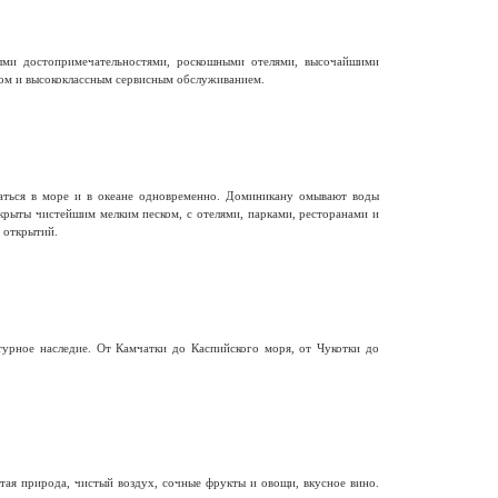
ыми достопримечательностями, роскошными отелями, высочайшими
ом и высококлассным сервисным обслуживанием.
паться в море и в океане одновременно. Доминикану омывают воды
крыты чистейшим мелким песком, с отелями, парками, ресторанами и
 открытий.
турное наследие. От Камчатки до Каспийского моря, от Чукотки до
ая природа, чистый воздух, сочные фрукты и овощи, вкусное вино.