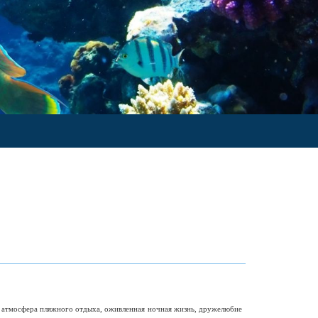
я атмосфера пляжного отдыха, оживленная ночная жизнь, дружелюбие