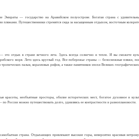
е Эмираты — государство на Аравийском полуострове. Богатая страна с удивительн
и пляжами. Путешественники стремятся сюда за насыщенным отдыхом, восточным колорит
— это отдых в стране вечного лета. Здесь всегда солнечно и тепло. И вы сможете ку
арибского моря. Лето здесь круглый год. Все побережье страны — белоснежные пляжи, по
и тропических пальм, коралловых рифов, а также памятников эпохи Великих географических
е красоты, необъятные просторы, обилие исторических мест, богатое духовное и куль
 по России можно путешествовать долго, удивляясь ее контрастности и разноплановости.
самобытная страна. Отдыхающих привлекают высокие горы, невероятно красивая нетронут