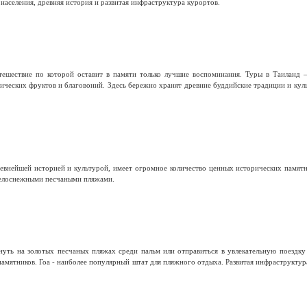
населения, древняя история и развитая инфраструктура курортов.
тешествие по которой оставит в памяти только лучшие воспоминания. Туры в Таиланд 
тических фруктов и благовоний. Здесь бережно хранят древние буддийские традиции и кул
евнейшей историей и культурой, имеет огромное количество ценных исторических памятн
елоснежными песчаными пляжами.
ть на золотых песчаных пляжах среди пальм или отправиться в увлекательную поездку п
амятников. Гоа - наиболее популярный штат для пляжного отдыха. Развитая инфраструкту