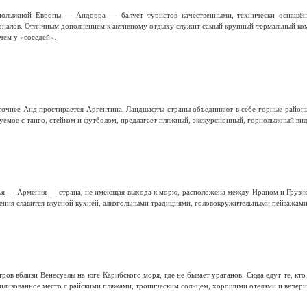
рнолыжной Европы — Андорра — балует туристов качественными, технически оснащён
налов. Отличным дополнением к активному отдыху служит самый крупный термальный комп
 чем у «соседей».
чнее Анд простирается Аргентина. Ландшафты страны объединяют в себе горные районы, с
руемое с танго, стейком и футболом, предлагает пляжный, экскурсионный, горнолыжный вид
зья — Армения — страна, не имеющая выхода к морю, расположена между Ираном и Грузие
ения славится вкусной кухней, алкогольными традициями, головокружительными пейзажами
ров вблизи Венесуэлы на юге Карибского моря, где не бывает ураганов. Сюда едут те, кто
вилизованное место с райскими пляжами, тропическим солнцем, хорошими отелями и вечери