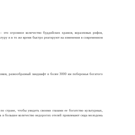
— это огромное количество буддийских храмов, коралловых рифов,
ьтуру и в то же время быстро реагируют на изменения в современном
иков, разнообразный ландшафт и более 3000 км побережья богатого
о стране, чтобы увидеть своими глазами ее богатство культурных,
ра и большое количество недорогих отелей привлекают сюда молодежь