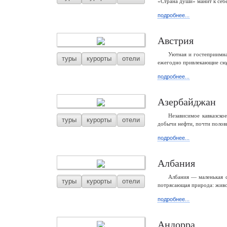
«Страна души» манит к себ
подробнее...
Австрия
Уютная и гостеприимна
туры
курорты
отели
ежегодно привлекающие сюд
подробнее...
Азербайджан
Независимое кавказско
туры
курорты
отели
добычи нефти, почти полови
подробнее...
Албания
Албания — маленькая с
туры
курорты
отели
потрясающая природа: живо
подробнее...
Андорра