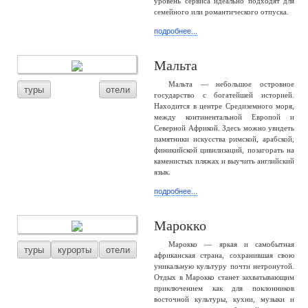
уровень сервиса идеально подходят для
семейного или романтического отпуска.
подробнее...
Мальта
Мальта — небольшое островное
туры
отели
государство с богатейшей историей.
Находится в центре Средиземного моря,
между континентальной Европой и
Северной Африкой. Здесь можно увидеть
памятники искусства римской, арабской,
финикийской цивилизаций, позагорать на
каменистых пляжах и выучить английский
язык.
подробнее...
Марокко
Марокко — яркая и самобытная
туры
курорты
отели
африканская страна, сохранившая свою
уникальную культуру почти нетронутой.
Отдых в Марокко станет захватывающим
приключением как для поклонников
восточной культуры, кухни, музыки и