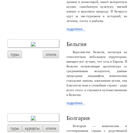
храмов и монастырей, имеет колоритную
кухню, самобытную культуру, мягкий
климат и красивую природу. В Беларусь
едут за эко-туризмом и историей, на
лечение, охоту и рыбалку.
подробнее...
Бельгия
Королевство Бельгия, несмотря на
туры
отели
относительно небольшую территорию,
вмещает всё лучшее, что есть в Европе. В
Бельгии потрясающая архитектура со
средневековым колоритом, дивные
природные ландшафты, живописные
городские каналы, изысканная кухня, она
благополучная и спокойная страна – ради
всего этого и стремятся путешественники
в Бельгию.
подробнее...
Болгария
Болгария — живописная и
туры
курорты
отели
гостеприимная страна с родственной