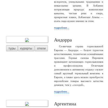
колоритом, уникальными традициями и
невысокими ценами. В Албании
потрясающая природа: живописные
каньоны, чистые реки и озера,
прекрасные пляжи, Албанские Альпы —
ехать сюда нужно именно за этим.
подробнее...
Андорра
Солнечная страна горнолыжной
туры
курорты
отели
Европы — Андорра — балует туристов
качественными, технически оснащёнными
трассами. Горные склоны Пиренеев
привлекают начинающих горнолыжников
и профессионалов. Отличным
дополнением к активному отдыху служит
самый крупный термальный комплекс в
Европе, а также здесь можно приобрести
европейские товары высокого качества
дешевле, чем у «соседей».
подробнее...
Аргентина