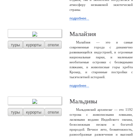
атмосферу незнакомой экзотической
страны.
подробнее...
Малайзия
Малайзия — это и самые
туры
курорты
отели
современные города с динамично
развивающейся индустрией, и огромные
национальные парки, и маленькие
необитаемые островки с безлюдными
пляжами, и живописные горы хребта
Крокер, и старинные постройки с
тысячелетней историей.
подробнее...
Мальдивы
Мальдивский архипелаг — это 1192
туры
курорты
отели
острова с живописными пляжами,
ласковыми водами Индийского океана,
белоснежным песком и богатой
природой. Вечное лето, безмятежность,
разнообразные развлечения и высокий