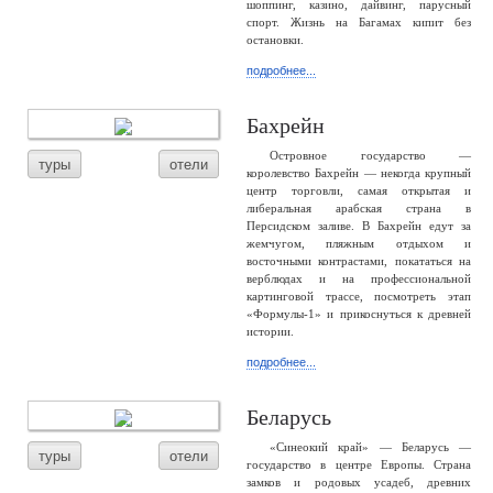
шоппинг, казино, дайвинг, парусный
спорт. Жизнь на Багамах кипит без
остановки.
подробнее...
Бахрейн
Островное государство —
туры
отели
королевство Бахрейн — некогда крупный
центр торговли, самая открытая и
либеральная арабская страна в
Персидском заливе. В Бахрейн едут за
жемчугом, пляжным отдыхом и
восточными контрастами, покататься на
верблюдах и на профессиональной
картинговой трассе, посмотреть этап
«Формулы-1» и прикоснуться к древней
истории.
подробнее...
Беларусь
«Синеокий край» — Беларусь —
туры
отели
государство в центре Европы. Страна
замков и родовых усадеб, древних