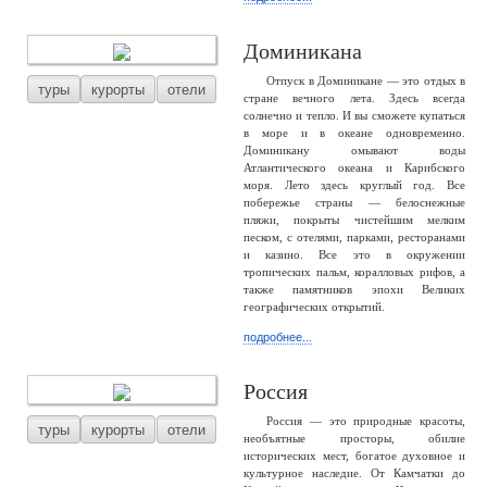
Доминикана
Отпуск в Доминикане — это отдых в
туры
курорты
отели
стране вечного лета. Здесь всегда
солнечно и тепло. И вы сможете купаться
в море и в океане одновременно.
Доминикану омывают воды
Атлантического океана и Карибского
моря. Лето здесь круглый год. Все
побережье страны — белоснежные
пляжи, покрыты чистейшим мелким
песком, с отелями, парками, ресторанами
и казино. Все это в окружении
тропических пальм, коралловых рифов, а
также памятников эпохи Великих
географических открытий.
подробнее...
Россия
Россия — это природные красоты,
туры
курорты
отели
необъятные просторы, обилие
исторических мест, богатое духовное и
культурное наследие. От Камчатки до