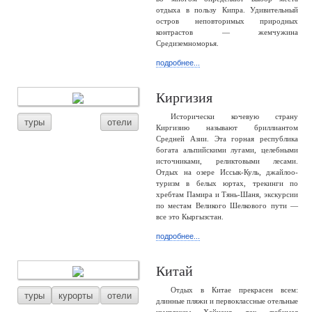
отдыха в пользу Кипра. Удивительный
остров неповторимых природных
контрастов — жемчужина
Средиземноморья.
подробнее...
Киргизия
Исторически кочевую страну
туры
отели
Киргизию называют бриллиантом
Средней Азии. Эта горная республика
богата альпийскими лугами, целебными
источниками, реликтовыми лесами.
Отдых на озере Иссык-Куль, джайлоо-
туризм в белых юртах, трекинги по
хребтам Памира и Тянь-Шаня, экскурсии
по местам Великого Шелкового пути —
все это Кыргызстан.
подробнее...
Китай
Отдых в Китае прекрасен всем:
туры
курорты
отели
длинные пляжи и первоклассные отельные