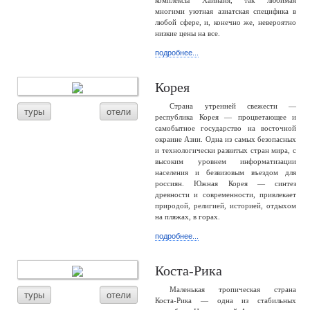
комплексы Хайнаня, так любимая
многими уютная азиатская специфика в
любой сфере, и, конечно же, невероятно
низкие цены на все.
подробнее...
Корея
Страна утренней свежести —
туры
отели
республика Корея — процветающее и
самобытное государство на восточной
окраине Азии. Одна из самых безопасных
и технологически развитых стран мира, с
высоким уровнем информатизации
населения и безвизовым въездом для
россиян. Южная Корея — синтез
древности и современности, привлекает
природой, религией, историей, отдыхом
на пляжах, в горах.
подробнее...
Коста-Рика
Маленькая тропическая страна
туры
отели
Коста-Рика — одна из стабильных