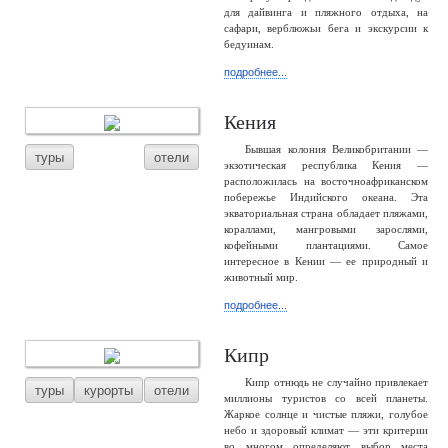
для дайвинга и пляжного отдыха, на
сафари, верблюжьи бега и экскурсии к
бедуинам.
подробнее...
Кения
Бывшая колония Великобритании —
туры
отели
экзотическая республика Кения —
расположилась на восточноафриканском
побережье Индийского океана. Эта
экваториальная страна обладает пляжами,
кораллами, мангровыми зарослями,
кофейными плантациями. Самое
интересное в Кении — ее природный и
животный мир.
подробнее...
Кипр
Кипр отнюдь не случайно привлекает
туры
курорты
отели
миллионы туристов со всей планеты.
Жаркое солнце и чистые пляжи, голубое
небо и здоровый климат — эти критерии
во многом определяют выбор места