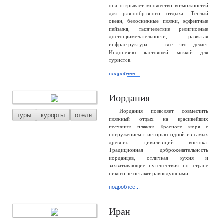
она открывает множество возможностей
для разнообразного отдыха. Теплый
океан, белоснежные пляжи, эффектные
пейзажи, тысячелетние религиозные
достопримечательности, развитая
инфраструктура — все это делает
Индонезию настоящей меккой для
туристов.
подробнее...
Иордания
Иордания позволяет совместить
туры
курорты
отели
пляжный отдых на красивейших
песчаных пляжах Красного моря с
погружением в историю одной из самых
древних цивилизаций востока.
Традиционная доброжелательность
иорданцев, отличная кухня и
захватывающие путешествия по стране
никого не оставят равнодушными.
подробнее...
Иран