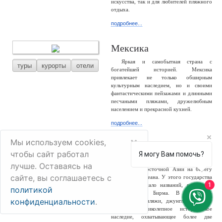
искусства, так и для любителей пляжного
отдыха.
подробнее...
Мексика
Яркая и самобытная страна с
туры
курорты
отели
богатейшей историей. Мексика
привлекает не только обширным
культурным наследием, но и своими
фантастическими пейзажами и длинными
песчаными пляжами, дружелюбным
населением и прекрасной кухней.
подробнее...
×
Мы используем cookies,
Мьянма
чтобы сайт работал
Я могу Вам помочь?
Мьянма – большая и разнообразная
лучше. Оставаясь на
туры
отели
страна Юго-Восточной Азии на берегу
сайте, вы соглашаетесь с
Индийского океана. У этого государства
1
сменилось немало названий, россиянам
политикой
известно как Бирма. В стране –
конфиденциальности
.
белоснежные пляжи, джунгли, снежные
горы и великолепное историческое
наследие, охватывающее более две