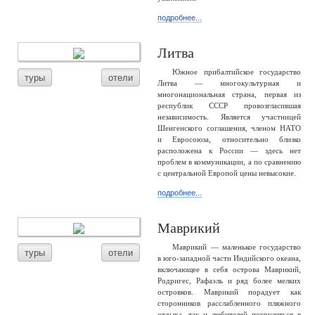
подробнее...
Литва
Южное прибалтийское государство
туры
отели
Литва — многокультурная и
многонациональная страна, первая из
республик СССР провозгласившая
независимость. Является участницей
Шенгенского соглашения, членом НАТО
и Евросоюза, относительно близко
расположена к России — здесь нет
проблем в коммуникации, а по сравнению
с центральной Европой цены невысокие.
подробнее...
Маврикий
Маврикий — маленькое государство
туры
отели
в юго-западной части Индийского океана,
включающее в себя острова Маврикий,
Родригес, Рафаэль и ряд более мелких
островков. Маврикий порадует как
сторонников расслабленного пляжного
отдыха, так и любителей погрузиться в