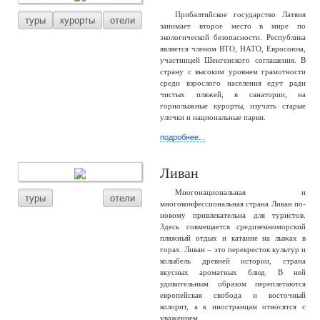
Прибалтийское государство Латвия
туры
курорты
отели
занимает второе место в мире по
экологической безопасности. Республика
является членом ВТО, НАТО, Евросоюза,
участницей Шенгенского соглашения. В
страну с высоким уровнем грамотности
среди взрослого населения едут ради
чистых пляжей, в санатории, на
горнолыжные курорты, изучать старые
улочки и национальные парки.
подробнее...
Ливан
Многонациональная и
туры
отели
многоконфессиональная страна Ливан по-
новому привлекательна для туристов.
Здесь совмещается средиземноморский
пляжный отдых и катание на лыжах в
горах. Ливан – это перекресток культур и
колыбель древней истории, страна
вкусных ароматных блюд. В ней
удивительным образом переплетаются
европейская свобода и восточный
колорит, а к иностранцам относятся с
уважением.