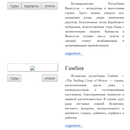
Боливарианская Республика
туры
курорты
отели
Венесуэла — колоритная и многоликая
страна. Здесь можно увидеть все:
пальмовые рощи, дикие амазонские
джунгли, белоснежные пески Карибского
побережья, величественные горы Анды с
заснеженными пиками. Каникулы в
Венесуэле оставят массу чувств и
эмоций, станут незабываемым и
захватывающим приключением.
подробнее...
Гамбия
Исламская республика Гамбия —
туры
отели
«The Smiling Coast of Africa» — страна,
расположенная вдоль реки, с
жизнерадостным и гостеприимным
населением, благоприятным климатом и
пышной растительностью. В страну едут
ради песчаных пляжей Атлантики,
местного колорита, экскурсионного и
активного отдыха, дайвинга, серфинга и
рыбалки.
подробнее...