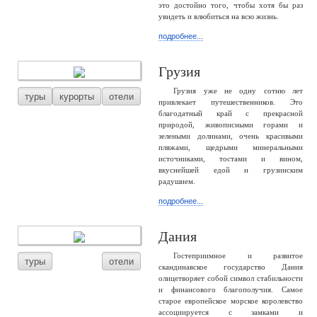
это достойно того, чтобы хотя бы раз
увидеть и влюбиться на всю жизнь.
подробнее...
Грузия
Грузия уже не одну сотню лет
туры
курорты
отели
привлекает путешественников. Это
благодатный край с прекрасной
природой, живописными горами и
зелеными долинами, очень красивыми
пляжами, щедрыми минеральными
источниками, тостами и вином,
вкуснейшей едой и грузинским
радушием.
подробнее...
Дания
Гостеприимное и развитое
туры
отели
скандинавское государство Дания
олицетворяет собой символ стабильности
и финансового благополучия. Самое
старое европейское морское королевство
ассоциируется с замками и