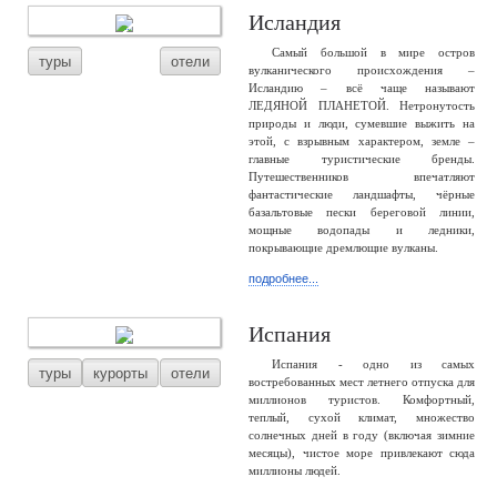
Исландия
Самый большой в мире остров
туры
отели
вулканического происхождения –
Исландию – всё чаще называют
ЛЕДЯНОЙ ПЛАНЕТОЙ. Нетронутость
природы и люди, сумевшие выжить на
этой, с взрывным характером, земле –
главные туристические бренды.
Путешественников впечатляют
фантастические ландшафты, чёрные
базальтовые пески береговой линии,
мощные водопады и ледники,
покрывающие дремлющие вулканы.
подробнее...
Испания
Испания - одно из самых
туры
курорты
отели
востребованных мест летнего отпуска для
миллионов туристов. Комфортный,
теплый, сухой климат, множество
солнечных дней в году (включая зимние
месяцы), чистое море привлекают сюда
миллионы людей.