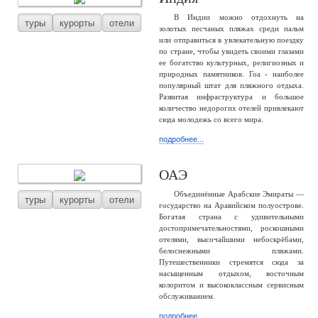
В Индии можно отдохнуть на
туры
курорты
отели
золотых песчаных пляжах среди пальм
или отправиться в увлекательную поездку
по стране, чтобы увидеть своими глазами
ее богатство культурных, религиозных и
природных памятников. Гоа - наиболее
популярный штат для пляжного отдыха.
Развитая инфраструктура и большое
количество недорогих отелей привлекают
сюда молодежь со всего мира.
подробнее...
ОАЭ
Объединённые Арабские Эмираты —
туры
курорты
отели
государство на Аравийском полуострове.
Богатая страна с удивительными
достопримечательностями, роскошными
отелями, высочайшими небоскрёбами,
белоснежными пляжами.
Путешественники стремятся сюда за
насыщенным отдыхом, восточным
колоритом и высококлассным сервисным
обслуживанием.
подробнее...