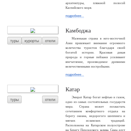
архитектуры, пляжной полосой
Каспийского моря.
подробнее...
Камбоджа
Маленькая страна в юго-восточной
туры
курорты
отели
Азии привлекает внимание огромного
количества туристов благодаря своей
богатой истории. Красивая дикая
природа и горные пейзажи усиливают
впечатление, производимое древними
величественными постройками.
подробнее...
Катар
Эмират Катар богат нефтью и газом,
туры
отели
одно из самых состоятельных государств
мира. Страна может похвастать
сочетанием комфортного отдыха на
берегу океана, недорогого шоппинга и
мягких исламских традиций.
Расположена на Катарском полуострове
на берегу Персидского залива. Сюда едут