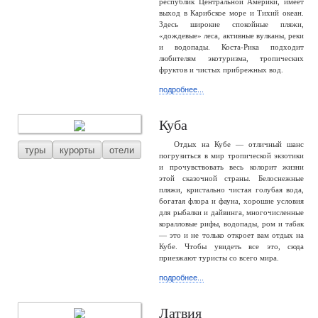
республик Центральной Америки, имеет
выход в Карибское море и Тихий океан.
Здесь широкие спокойные пляжи,
«дождевые» леса, активные вулканы, реки
и водопады. Коста-Рика подходит
любителям экотуризма, тропических
фруктов и чистых прибрежных вод.
подробнее...
Куба
Отдых на Кубе — отличный шанс
туры
курорты
отели
погрузиться в мир тропической экзотики
и прочувствовать весь колорит жизни
этой сказочной страны. Белоснежные
пляжи, кристально чистая голубая вода,
богатая флора и фауна, хорошие условия
для рыбалки и дайвинга, многочисленные
коралловые рифы, водопады, ром и табак
— это и не только откроет вам отдых на
Кубе. Чтобы увидеть все это, сюда
приезжают туристы со всего мира.
подробнее...
Латвия