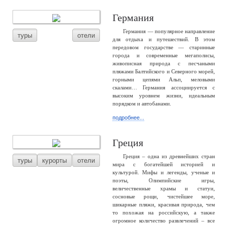
Германия
Германия — популярное направление
туры
отели
для отдыха и путешествий. В этом
передовом государстве — старинные
города и современные мегаполисы,
живописная природа с песчаными
пляжами Балтийского и Северного морей,
горными цепями Альп, меловыми
скалами… Германия ассоциируется с
высоким уровнем жизни, идеальным
порядком и автобанами.
подробнее...
Греция
Греция – одна из древнейших стран
туры
курорты
отели
мира с богатейшей историей и
культурой. Мифы и легенды, ученые и
поэты, Олимпийские игры,
величественные храмы и статуи,
сосновые рощи, чистейшее море,
шикарные пляжи, красивая природа, чем
то похожая на российскую, а также
огромное количество развлечений – все