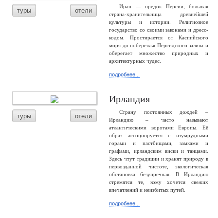
Иран — предок Персии, большая
туры
отели
страна-хранительница древнейшей
культуры и истории. Религиозное
государство со своими законами и дресс-
кодом. Простирается от Каспийского
моря до побережья Персидского залива и
оберегает множество природных и
архитектурных чудес.
подробнее...
Ирландия
Страну постоянных дождей –
туры
отели
Ирландию – часто называют
атлантическими воротами Европы. Её
образ ассоциируется с изумрудными
горами и пастбищами, замками и
графами, ирландским виски и танцами.
Здесь чтут традиции и хранят природу в
первозданной чистоте, экологическая
обстановка безупречная. В Ирландию
стремятся те, кому хочется свежих
впечатлений и неизбитых путей.
подробнее...