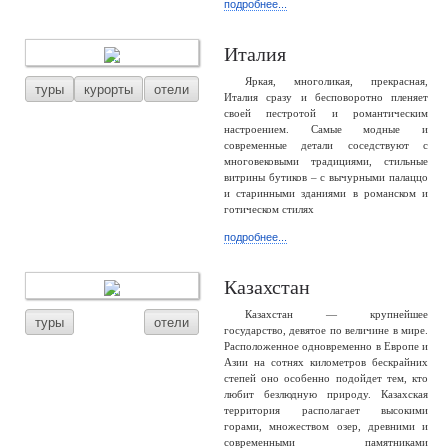
подробнее...
Италия
Яркая, многоликая, прекрасная,
туры
курорты
отели
Италия сразу и бесповоротно пленяет
своей пестротой и романтическим
настроением. Самые модные и
современные детали соседствуют с
многовековыми традициями, стильные
витрины бутиков – с вычурными палаццо
и старинными зданиями в романском и
готическом стилях
подробнее...
Казахстан
Казахстан — крупнейшее
туры
отели
государство, девятое по величине в мире.
Расположенное одновременно в Европе и
Азии на сотнях километров бескрайних
степей оно особенно подойдет тем, кто
любит безлюдную природу. Казахская
территория располагает высокими
горами, множеством озер, древними и
современными памятниками