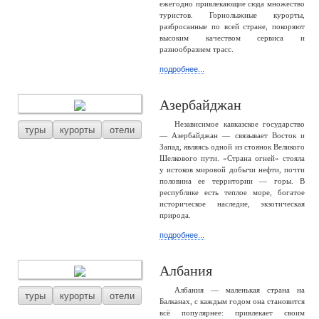
ежегодно привлекающие сюда множество
туристов. Горнолыжные курорты,
разбросанные по всей стране, покоряют
высоким качеством сервиса и
разнообразием трасс.
подробнее...
Азербайджан
Независимое кавказское государство
туры
курорты
отели
— Азербайджан — связывает Восток и
Запад, являясь одной из стоянок Великого
Шелкового пути. «Страна огней» стояла
у истоков мировой добычи нефти, почти
половина ее территории — горы. В
республике есть теплое море, богатое
историческое наследие, экзотическая
природа.
подробнее...
Албания
Албания — маленькая страна на
туры
курорты
отели
Балканах, с каждым годом она становится
всё популярнее: привлекает своим