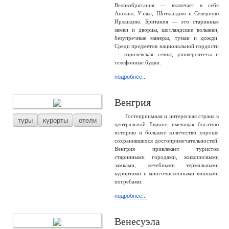
Великобритания — включает в себя
Англию, Уэльс, Шотландию и Северную
Ирландию. Британия — это старинные
замки и дворцы, шотландские волынки,
безупречные манеры, туман и дожди.
Среди предметов национальной гордости
— королевская семья, университеты и
телефонные будки.
подробнее...
Венгрия
Гостеприимная и интересная страна в
туры
курорты
отели
центральной Европе, имеющая богатую
историю и большое количество хорошо
сохранившихся достопримечательностей.
Венгрия привлекает туристов
старинными городами, живописными
замками, лечебными термальными
курортами и многочисленными винными
погребами.
подробнее...
Венесуэла