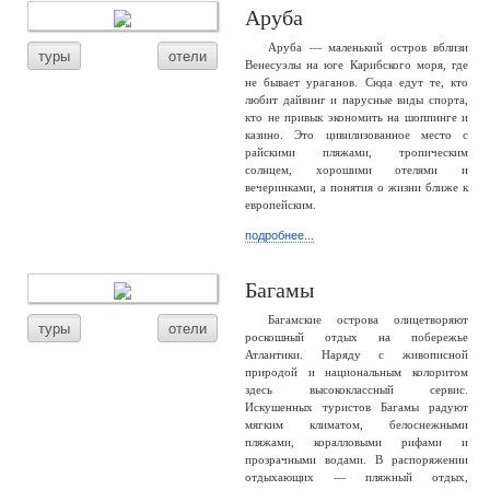
Аруба
Аруба — маленький остров вблизи
туры
отели
Венесуэлы на юге Карибского моря, где
не бывает ураганов. Сюда едут те, кто
любит дайвинг и парусные виды спорта,
кто не привык экономить на шоппинге и
казино. Это цивилизованное место с
райскими пляжами, тропическим
солнцем, хорошими отелями и
вечеринками, а понятия о жизни ближе к
европейским.
подробнее...
Багамы
Багамские острова олицетворяют
туры
отели
роскошный отдых на побережье
Атлантики. Наряду с живописной
природой и национальным колоритом
здесь высококлассный сервис.
Искушенных туристов Багамы радуют
мягким климатом, белоснежными
пляжами, коралловыми рифами и
прозрачными водами. В распоряжении
отдыхающих — пляжный отдых,