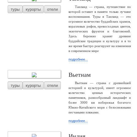
Таиланд — страна, путешествие по
туры
курорты
отели
которой оставит в памяти только лучшие
воспоминания. Туры в Таиланд — это
огромное количество буддийских храмов,
коралловых рифов, превосходных цветов,
экзотических фруктов и благовоний.
Здесь бережно хранят древние
буддийские традиции и культуру и в то
же время быстро реагируют на изменения
в современном мире
подробнее...
Вьетнам
Вьетнам — страна с древнейшей
туры
курорты
отели
историей и культурой, имеет огромное
количество ценных исторических
памятников, разнообразный ландшафт и
более 3000 км побережья богатого
Южно-Китайского моря с белоснежными
песчаными пляжами.
подробнее...
Индия