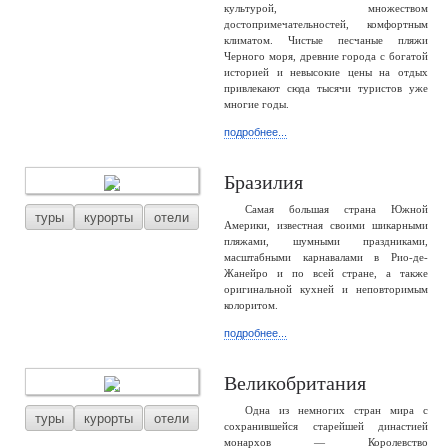
культурой, множеством
достопримечательностей, комфортным
климатом. Чистые песчаные пляжи
Черного моря, древние города с богатой
историей и невысокие цены на отдых
привлекают сюда тысячи туристов уже
многие годы.
подробнее...
Бразилия
Самая большая страна Южной
туры
курорты
отели
Америки, известная своими шикарными
пляжами, шумными праздниками,
масштабными карнавалами в Рио-де-
Жанейро и по всей стране, а также
оригинальной кухней и неповторимым
колоритом.
подробнее...
Великобритания
Одна из немногих стран мира с
туры
курорты
отели
сохранившейся старейшей династией
монархов — Королевство