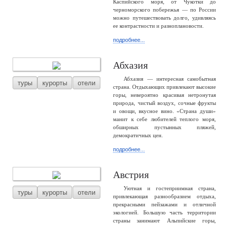
Каспийского моря, от Чукотки до
черноморского побережья — по России
можно путешествовать долго, удивляясь
ее контрастности и разноплановости.
подробнее...
Абхазия
Абхазия — интересная самобытная
туры
курорты
отели
страна. Отдыхающих привлекают высокие
горы, невероятно красивая нетронутая
природа, чистый воздух, сочные фрукты
и овощи, вкусное вино. «Страна души»
манит к себе любителей теплого моря,
обширных пустынных пляжей,
демократичных цен.
подробнее...
Австрия
Уютная и гостеприимная страна,
туры
курорты
отели
привлекающая разнообразием отдыха,
прекрасными пейзажами и отличной
экологией. Большую часть территории
страны занимают Альпийские горы,