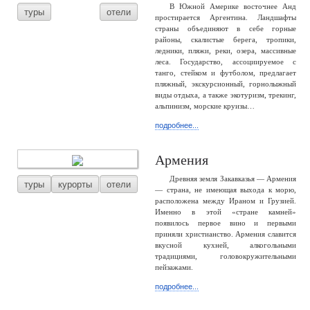
В Южной Америке восточнее Анд
туры
отели
простирается Аргентина. Ландшафты
страны объединяют в себе горные
районы, скалистые берега, тропики,
ледники, пляжи, реки, озера, массивные
леса. Государство, ассоциируемое с
танго, стейком и футболом, предлагает
пляжный, экскурсионный, горнолыжный
виды отдыха, а также экотуризм, трекинг,
альпинизм, морские круизы…
подробнее...
Армения
Древняя земля Закавказья — Армения
туры
курорты
отели
— страна, не имеющая выхода к морю,
расположена между Ираном и Грузией.
Именно в этой «стране камней»
появилось первое вино и первыми
приняли христианство. Армения славится
вкусной кухней, алкогольными
традициями, головокружительными
пейзажами.
подробнее...