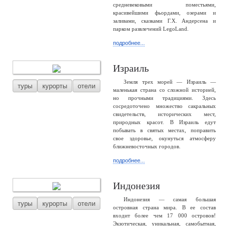
средневековыми поместьями,
красивейшими фьордами, озерами и
заливами, сказками Г.Х. Андерсена и
парком развлечений LegoLand.
подробнее...
Израиль
Земля трех морей — Израиль —
туры
курорты
отели
маленькая страна со сложной историей,
но прочными традициями. Здесь
сосредоточено множество сакральных
свидетельств, исторических мест,
природных красот. В Израиль едут
побывать в святых местах, поправить
свое здоровье, окунуться атмосферу
ближневосточных городов.
подробнее...
Индонезия
Индонезия — самая большая
туры
курорты
отели
островная страна мира. В ее состав
входит более чем 17 000 островов!
Экзотическая, уникальная, самобытная,