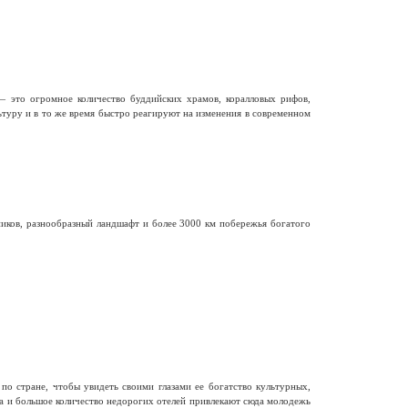
— это огромное количество буддийских храмов, коралловых рифов,
ьтуру и в то же время быстро реагируют на изменения в современном
иков, разнообразный ландшафт и более 3000 км побережья богатого
о стране, чтобы увидеть своими глазами ее богатство культурных,
ра и большое количество недорогих отелей привлекают сюда молодежь