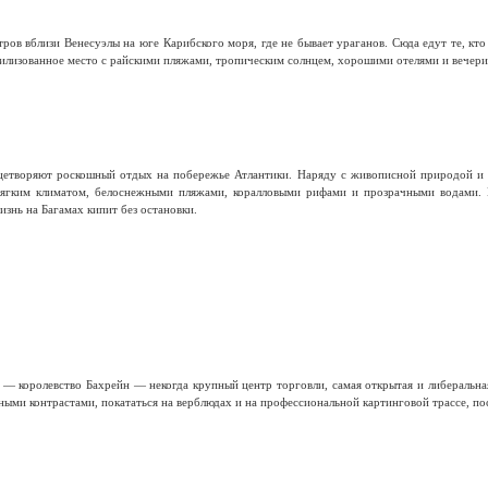
ров вблизи Венесуэлы на юге Карибского моря, где не бывает ураганов. Сюда едут те, кто
вилизованное место с райскими пляжами, тропическим солнцем, хорошими отелями и вечери
ицетворяют роскошный отдых на побережье Атлантики. Наряду с живописной природой и 
мягким климатом, белоснежными пляжами, коралловыми рифами и прозрачными водами.
изнь на Багамах кипит без остановки.
 — королевство Бахрейн — некогда крупный центр торговли, самая открытая и либеральная
ыми контрастами, покататься на верблюдах и на профессиональной картинговой трассе, по