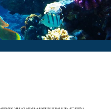
я атмосфера пляжного отдыха, оживленная ночная жизнь, дружелюбие