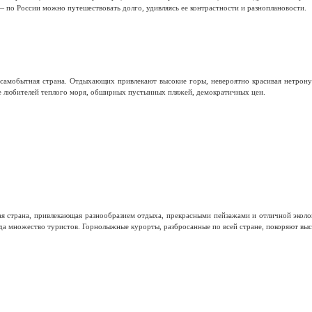
 по России можно путешествовать долго, удивляясь ее контрастности и разноплановости.
самобытная страна. Отдыхающих привлекают высокие горы, невероятно красивая нетронут
е любителей теплого моря, обширных пустынных пляжей, демократичных цен.
я страна, привлекающая разнообразием отдыха, прекрасными пейзажами и отличной эколо
а множество туристов. Горнолыжные курорты, разбросанные по всей стране, покоряют высо