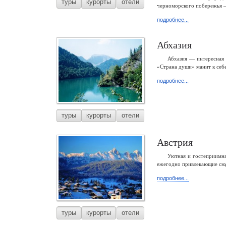
туры
курорты
отели
черноморского побережья —
подробнее...
Абхазия
Абхазия — интересная 
«Страна души» манит к себ
подробнее...
туры
курорты
отели
Австрия
Уютная и гостеприимна
ежегодно привлекающие сюд
подробнее...
туры
курорты
отели