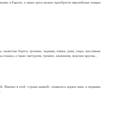
лекс в Европе, а также здесь можно приобрести европейские товары
калистые берега, тропики, ледники, пляжи, реки, озера, массивные
ы отдыха, а также экотуризм, трекинг, альпинизм, морские круизы…
й. Именно в этой «стране камней» появилось первое вино и первыми
.