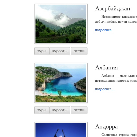
Азербайджан
Независимое кавказско
добычи нефти, почти полови
подробнее...
туры
курорты
отели
Албания
Албания — маленькая с
потрясающая природа: живо
подробнее...
туры
курорты
отели
Андорра
Солнечная страна го