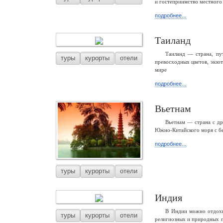
и гостеприимство местного 
подробнее...
Таиланд
Таиланд — страна, пу
туры
курорты
отели
превосходных цветов, экзо
мире
подробнее...
Вьетнам
Вьетнам — страна с др
Южно-Китайского моря с б
подробнее...
туры
курорты
отели
Индия
В Индии можно отдохну
туры
курорты
отели
религиозных и природных п