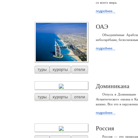
со всего мира.
подробнее...
ОАЭ
Объединённые Арабски
небоскрёбами, белоснежным
подробнее...
туры
курорты
отели
Доминикана
Отпуск в Доминикане 
туры
курорты
отели
Атлантического океана и К
казино. Все это в окружени
подробнее...
Россия
Россия — это природны