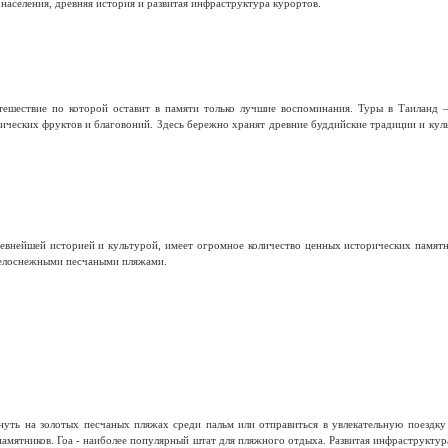
населения, древняя история и развитая инфраструктура курортов.
тешествие по которой оставит в памяти только лучшие воспоминания. Туры в Таиланд 
тических фруктов и благовоний. Здесь бережно хранят древние буддийские традиции и кул
евнейшей историей и культурой, имеет огромное количество ценных исторических памятн
елоснежными песчаными пляжами.
ть на золотых песчаных пляжах среди пальм или отправиться в увлекательную поездку п
амятников. Гоа - наиболее популярный штат для пляжного отдыха. Развитая инфраструкту