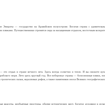
е Эмираты — государство на Аравийском полуострове. Богатая страна с удивительн
и пляжами. Путешественники стремятся сюда за насыщенным отдыхом, восточным колорит
— это отдых в стране вечного лета. Здесь всегда солнечно и тепло. И вы сможете ку
арибского моря. Лето здесь круглый год. Все побережье страны — белоснежные пляжи, по
и тропических пальм, коралловых рифов, а также памятников эпохи Великих географических
е красоты, необъятные просторы, обилие исторических мест, богатое духовное и куль