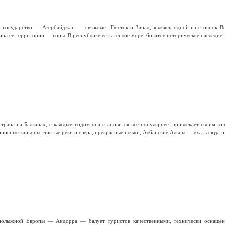
е государство — Азербайджан — связывает Восток и Запад, являясь одной из стоянок В
на ее территории — горы. В республике есть теплое море, богатое историческое наследие,
трана на Балканах, с каждым годом она становится всё популярнее: привлекает своим к
писные каньоны, чистые реки и озера, прекрасные пляжи, Албанские Альпы — ехать сюда н
рнолыжной Европы — Андорра — балует туристов качественными, технически оснащён