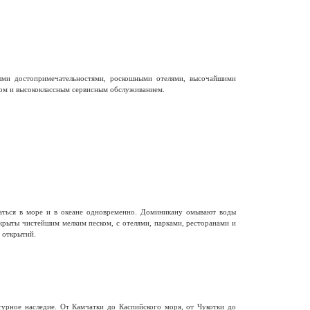
ыми достопримечательностями, роскошными отелями, высочайшими
ом и высококлассным сервисным обслуживанием.
паться в море и в океане одновременно. Доминикану омывают воды
крыты чистейшим мелким песком, с отелями, парками, ресторанами и
 открытий.
турное наследие. От Камчатки до Каспийского моря, от Чукотки до