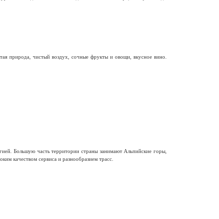
ая природа, чистый воздух, сочные фрукты и овощи, вкусное вино.
гией. Большую часть территории страны занимают Альпийские горы,
ким качеством сервиса и разнообразием трасс.