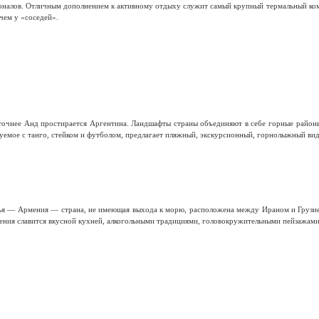
налов. Отличным дополнением к активному отдыху служит самый крупный термальный комп
 чем у «соседей».
чнее Анд простирается Аргентина. Ландшафты страны объединяют в себе горные районы, с
руемое с танго, стейком и футболом, предлагает пляжный, экскурсионный, горнолыжный вид
зья — Армения — страна, не имеющая выхода к морю, расположена между Ираном и Грузие
ения славится вкусной кухней, алкогольными традициями, головокружительными пейзажами