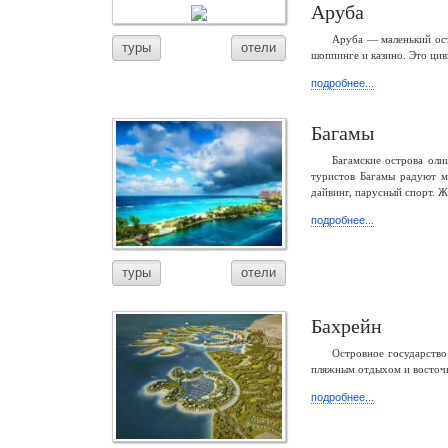
Аруба
Аруба — маленький ост
туры
отели
шоппинге и казино. Это ци
подробнее...
Багамы
Багамские острова ол
туристов Багамы радуют 
дайвинг, парусный спорт. Ж
подробнее...
туры
отели
Бахрейн
Островное государство
пляжным отдыхом и восточн
подробнее...