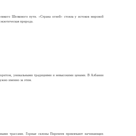
еликого Шелкового пути. «Страна огней» стояла у истоков мировой
 экзотическая природа.
олоритом, уникальными традициями и невысокими ценами. В Албании
ужно именно за этим.
ными трассами. Горные склоны Пиренеев привлекают начинающих