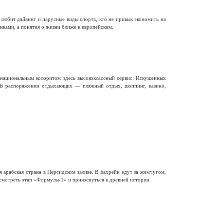
 любит дайвинг и парусные виды спорта, кто не привык экономить на
нками, а понятия о жизни ближе к европейским.
национальным колоритом здесь высококлассный сервис. Искушенных
 В распоряжении отдыхающих — пляжный отдых, шоппинг, казино,
 арабская страна в Персидском заливе. В Бахрейн едут за жемчугом,
смотреть этап «Формулы-1» и прикоснуться к древней истории.