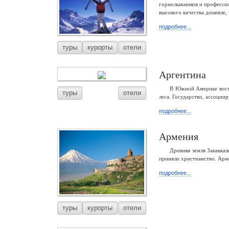
горнолыжников и профессио
высокого качества дешевле,
подробнее...
туры
курорты
отели
Аргентина
В Южной Америке восто
туры
отели
леса. Государство, ассоции
подробнее...
Армения
Древняя земля Закавка
приняли христианство. Арм
подробнее...
туры
курорты
отели