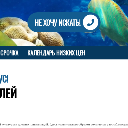
НЕ ХОЧУ ИСКАТЬ!
ССРОЧКА
КАЛЕНДАРЬ НИЗКИХ ЦЕН
УС!
ЕЛЕЙ
 культуры и древних цивилизаций. Здесь удивительным образом сочетается расслабляюща