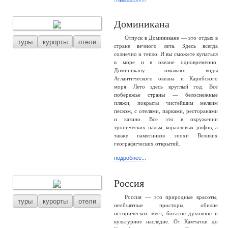
Доминикана
Отпуск в Доминикане — это отдых в
туры
курорты
отели
стране вечного лета. Здесь всегда
солнечно и тепло. И вы сможете купаться
в море и в океане одновременно.
Доминикану омывают воды
Атлантического океана и Карибского
моря. Лето здесь круглый год. Все
побережье страны — белоснежные
пляжи, покрыты чистейшим мелким
песком, с отелями, парками, ресторанами
и казино. Все это в окружении
тропических пальм, коралловых рифов, а
также памятников эпохи Великих
географических открытий.
подробнее...
Россия
Россия — это природные красоты,
туры
курорты
отели
необъятные просторы, обилие
исторических мест, богатое духовное и
культурное наследие. От Камчатки до