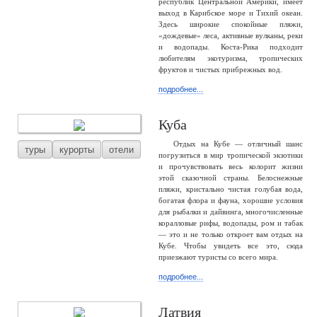
республик Центральной Америки, имеет
выход в Карибское море и Тихий океан.
Здесь широкие спокойные пляжи,
«дождевые» леса, активные вулканы, реки
и водопады. Коста-Рика подходит
любителям экотуризма, тропических
фруктов и чистых прибрежных вод.
подробнее...
Куба
Отдых на Кубе — отличный шанс
туры
курорты
отели
погрузиться в мир тропической экзотики
и прочувствовать весь колорит жизни
этой сказочной страны. Белоснежные
пляжи, кристально чистая голубая вода,
богатая флора и фауна, хорошие условия
для рыбалки и дайвинга, многочисленные
коралловые рифы, водопады, ром и табак
— это и не только откроет вам отдых на
Кубе. Чтобы увидеть все это, сюда
приезжают туристы со всего мира.
подробнее...
Латвия