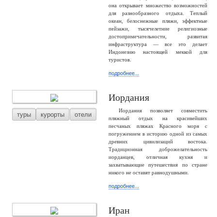
она открывает множество возможностей
для разнообразного отдыха. Теплый
океан, белоснежные пляжи, эффектные
пейзажи, тысячелетние религиозные
достопримечательности, развитая
инфраструктура — все это делает
Индонезию настоящей меккой для
туристов.
подробнее...
Иордания
Иордания позволяет совместить
туры
курорты
отели
пляжный отдых на красивейших
песчаных пляжах Красного моря с
погружением в историю одной из самых
древних цивилизаций востока.
Традиционная доброжелательность
иорданцев, отличная кухня и
захватывающие путешествия по стране
никого не оставят равнодушными.
подробнее...
Иран