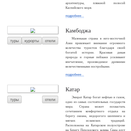
архитектуры, пляжной полосой
Каспийского моря.
подробнее...
Камбоджа
Маленькая страна в юго-восточной
туры
курорты
отели
Азии привлекает внимание огромного
количества туристов благодаря своей
богатой истории. Красивая дикая
природа и горные пейзажи усиливают
впечатление, производимое древними
величественными постройками.
подробнее...
Катар
Эмират Катар богат нефтью и газом,
туры
отели
одно из самых состоятельных государств
мира. Страна может похвастать
сочетанием комфортного отдыха на
берегу океана, недорогого шоппинга и
мягких исламских традиций.
Расположена на Катарском полуострове
на берегу Персидского залива. Сюда едут