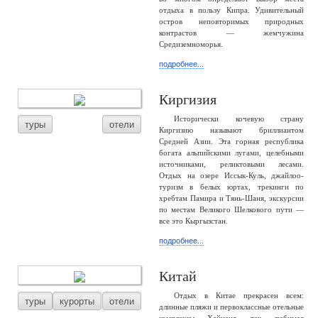
отдыха в пользу Кипра. Удивительный
остров неповторимых природных
контрастов — жемчужина
Средиземноморья.
подробнее...
Киргизия
Исторически кочевую страну
туры
отели
Киргизию называют бриллиантом
Средней Азии. Эта горная республика
богата альпийскими лугами, целебными
источниками, реликтовыми лесами.
Отдых на озере Иссык-Куль, джайлоо-
туризм в белых юртах, трекинги по
хребтам Памира и Тянь-Шаня, экскурсии
по местам Великого Шелкового пути —
все это Кыргызстан.
подробнее...
Китай
Отдых в Китае прекрасен всем:
туры
курорты
отели
длинные пляжи и первоклассные отельные