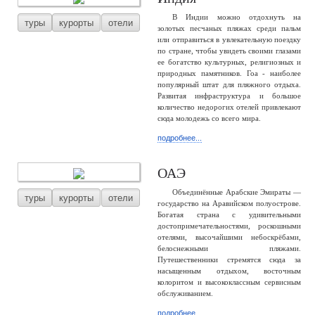
В Индии можно отдохнуть на
туры
курорты
отели
золотых песчаных пляжах среди пальм
или отправиться в увлекательную поездку
по стране, чтобы увидеть своими глазами
ее богатство культурных, религиозных и
природных памятников. Гоа - наиболее
популярный штат для пляжного отдыха.
Развитая инфраструктура и большое
количество недорогих отелей привлекают
сюда молодежь со всего мира.
подробнее...
ОАЭ
Объединённые Арабские Эмираты —
туры
курорты
отели
государство на Аравийском полуострове.
Богатая страна с удивительными
достопримечательностями, роскошными
отелями, высочайшими небоскрёбами,
белоснежными пляжами.
Путешественники стремятся сюда за
насыщенным отдыхом, восточным
колоритом и высококлассным сервисным
обслуживанием.
подробнее...