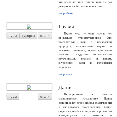
это достойно того, чтобы хотя бы раз
увидеть и влюбиться на всю жизнь.
подробнее...
Грузия
Грузия уже не одну сотню лет
туры
курорты
отели
привлекает путешественников. Это
благодатный край с прекрасной
природой, живописными горами и
зелеными долинами, очень красивыми
пляжами, щедрыми минеральными
источниками, тостами и вином,
вкуснейшей едой и грузинским
радушием.
подробнее...
Дания
Гостеприимное и развитое
туры
отели
скандинавское государство Дания
олицетворяет собой символ стабильности
и финансового благополучия. Самое
старое европейское морское королевство
ассоциируется с замками и