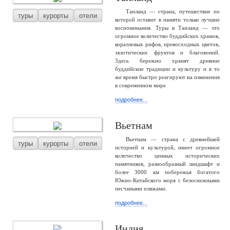
Таиланд — страна, путешествие по
туры
курорты
отели
которой оставит в памяти только лучшие
воспоминания. Туры в Таиланд — это
огромное количество буддийских храмов,
коралловых рифов, превосходных цветов,
экзотических фруктов и благовоний.
Здесь бережно хранят древние
буддийские традиции и культуру и в то
же время быстро реагируют на изменения
в современном мире
подробнее...
Вьетнам
Вьетнам — страна с древнейшей
туры
курорты
отели
историей и культурой, имеет огромное
количество ценных исторических
памятников, разнообразный ландшафт и
более 3000 км побережья богатого
Южно-Китайского моря с белоснежными
песчаными пляжами.
подробнее...
Индия