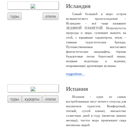
Исландия
Самый большой в мире остров
туры
отели
вулканического происхождения –
Исландию – всё чаще называют
ЛЕДЯНОЙ ПЛАНЕТОЙ. Нетронутость
природы и люди, сумевшие выжить на
этой, с взрывным характером, земле –
главные туристические бренды.
Путешественников впечатляют
фантастические ландшафты, чёрные
базальтовые пески береговой линии,
мощные водопады и ледники,
покрывающие дремлющие вулканы.
подробнее...
Испания
Испания - одно из самых
туры
курорты
отели
востребованных мест летнего отпуска для
миллионов туристов. Комфортный,
теплый, сухой климат, множество
солнечных дней в году (включая зимние
месяцы), чистое море привлекают сюда
миллионы людей.