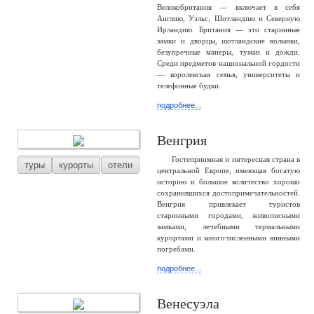
Великобритания — включает в себя
Англию, Уэльс, Шотландию и Северную
Ирландию. Британия — это старинные
замки и дворцы, шотландские волынки,
безупречные манеры, туман и дожди.
Среди предметов национальной гордости
— королевская семья, университеты и
телефонные будки.
подробнее...
Венгрия
Гостеприимная и интересная страна в
туры
курорты
отели
центральной Европе, имеющая богатую
историю и большое количество хорошо
сохранившихся достопримечательностей.
Венгрия привлекает туристов
старинными городами, живописными
замками, лечебными термальными
курортами и многочисленными винными
погребами.
подробнее...
Венесуэла