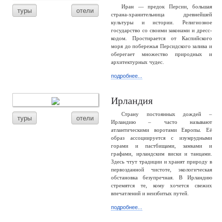
Иран — предок Персии, большая
туры
отели
страна-хранительница древнейшей
культуры и истории. Религиозное
государство со своими законами и дресс-
кодом. Простирается от Каспийского
моря до побережья Персидского залива и
оберегает множество природных и
архитектурных чудес.
подробнее...
Ирландия
Страну постоянных дождей –
туры
отели
Ирландию – часто называют
атлантическими воротами Европы. Её
образ ассоциируется с изумрудными
горами и пастбищами, замками и
графами, ирландским виски и танцами.
Здесь чтут традиции и хранят природу в
первозданной чистоте, экологическая
обстановка безупречная. В Ирландию
стремятся те, кому хочется свежих
впечатлений и неизбитых путей.
подробнее...