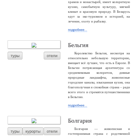
храмов и монастырей, имеет колоритную
кухню, самобытную культуру, мягкий
климат и красивую природу. В Беларусь
едут за эко-туризмом и историей, на
лечение, охоту и рыбалку.
подробнее...
Бельгия
Королевство Бельгия, несмотря на
туры
отели
относительно небольшую территорию,
вмещает всё лучшее, что есть в Европе. В
Бельгии потрясающая архитектура со
средневековым колоритом, дивные
природные ландшафты, живописные
городские каналы, изысканная кухня, она
благополучная и спокойная страна – ради
всего этого и стремятся путешественники
в Бельгию.
подробнее...
Болгария
Болгария — живописная и
туры
курорты
отели
гостеприимная страна с родственной