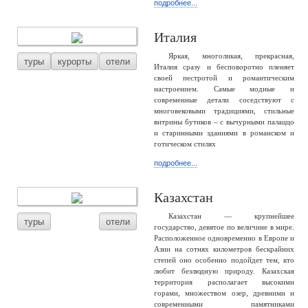
подробнее...
Италия
Яркая, многоликая, прекрасная,
туры
курорты
отели
Италия сразу и бесповоротно пленяет
своей пестротой и романтическим
настроением. Самые модные и
современные детали соседствуют с
многовековыми традициями, стильные
витрины бутиков – с вычурными палаццо
и старинными зданиями в романском и
готическом стилях
подробнее...
Казахстан
Казахстан — крупнейшее
туры
отели
государство, девятое по величине в мире.
Расположенное одновременно в Европе и
Азии на сотнях километров бескрайних
степей оно особенно подойдет тем, кто
любит безлюдную природу. Казахская
территория располагает высокими
горами, множеством озер, древними и
современными памятниками