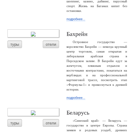
шоппинг, казино, дайвинг, парусный
спорт. Жизнь на Багамах кипит без
остановки.
подробнее...
Бахрейн
Островное государство —
туры
отели
королевство Бахрейн — некогда крупный
центр торговли, самая открытая и
либеральная арабская страна в
Персидском заливе. В Бахрейн едут за
жемчугом, пляжным отдыхом и
восточными контрастами, покататься на
верблюдах и на профессиональной
картинговой трассе, посмотреть этап
«Формулы-1» и прикоснуться к древней
истории.
подробнее...
Беларусь
«Синеокий край» — Беларусь —
туры
отели
государство в центре Европы. Страна
замков и родовых усадеб, древних