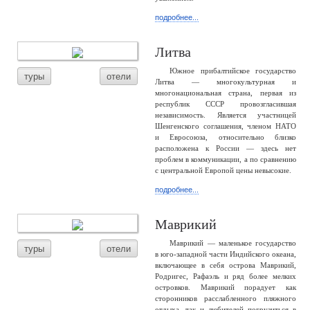
подробнее...
Литва
Южное прибалтийское государство
туры
отели
Литва — многокультурная и
многонациональная страна, первая из
республик СССР провозгласившая
независимость. Является участницей
Шенгенского соглашения, членом НАТО
и Евросоюза, относительно близко
расположена к России — здесь нет
проблем в коммуникации, а по сравнению
с центральной Европой цены невысокие.
подробнее...
Маврикий
Маврикий — маленькое государство
туры
отели
в юго-западной части Индийского океана,
включающее в себя острова Маврикий,
Родригес, Рафаэль и ряд более мелких
островков. Маврикий порадует как
сторонников расслабленного пляжного
отдыха, так и любителей погрузиться в