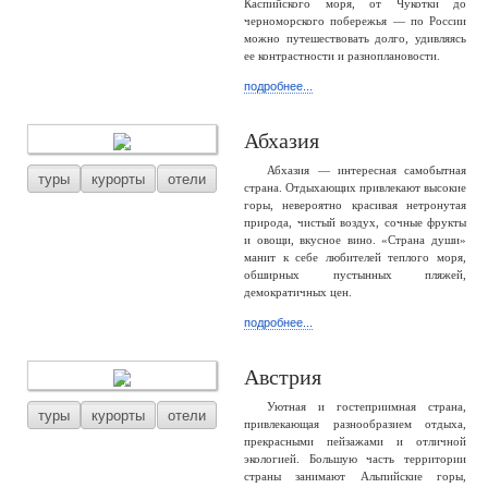
Каспийского моря, от Чукотки до
черноморского побережья — по России
можно путешествовать долго, удивляясь
ее контрастности и разноплановости.
подробнее...
Абхазия
Абхазия — интересная самобытная
туры
курорты
отели
страна. Отдыхающих привлекают высокие
горы, невероятно красивая нетронутая
природа, чистый воздух, сочные фрукты
и овощи, вкусное вино. «Страна души»
манит к себе любителей теплого моря,
обширных пустынных пляжей,
демократичных цен.
подробнее...
Австрия
Уютная и гостеприимная страна,
туры
курорты
отели
привлекающая разнообразием отдыха,
прекрасными пейзажами и отличной
экологией. Большую часть территории
страны занимают Альпийские горы,