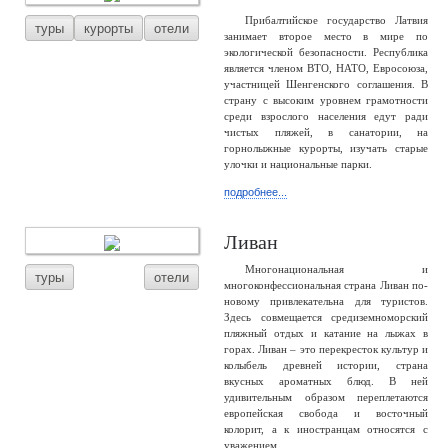
Прибалтийское государство Латвия
туры
курорты
отели
занимает второе место в мире по
экологической безопасности. Республика
является членом ВТО, НАТО, Евросоюза,
участницей Шенгенского соглашения. В
страну с высоким уровнем грамотности
среди взрослого населения едут ради
чистых пляжей, в санатории, на
горнолыжные курорты, изучать старые
улочки и национальные парки.
подробнее...
Ливан
Многонациональная и
туры
отели
многоконфессиональная страна Ливан по-
новому привлекательна для туристов.
Здесь совмещается средиземноморский
пляжный отдых и катание на лыжах в
горах. Ливан – это перекресток культур и
колыбель древней истории, страна
вкусных ароматных блюд. В ней
удивительным образом переплетаются
европейская свобода и восточный
колорит, а к иностранцам относятся с
уважением.