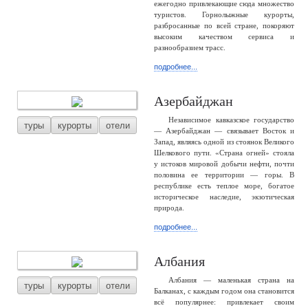
ежегодно привлекающие сюда множество
туристов. Горнолыжные курорты,
разбросанные по всей стране, покоряют
высоким качеством сервиса и
разнообразием трасс.
подробнее...
Азербайджан
Независимое кавказское государство
туры
курорты
отели
— Азербайджан — связывает Восток и
Запад, являясь одной из стоянок Великого
Шелкового пути. «Страна огней» стояла
у истоков мировой добычи нефти, почти
половина ее территории — горы. В
республике есть теплое море, богатое
историческое наследие, экзотическая
природа.
подробнее...
Албания
Албания — маленькая страна на
туры
курорты
отели
Балканах, с каждым годом она становится
всё популярнее: привлекает своим