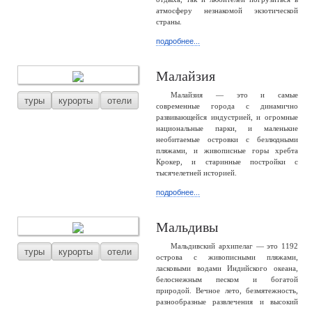
атмосферу незнакомой экзотической
страны.
подробнее...
Малайзия
Малайзия — это и самые
туры
курорты
отели
современные города с динамично
развивающейся индустрией, и огромные
национальные парки, и маленькие
необитаемые островки с безлюдными
пляжами, и живописные горы хребта
Крокер, и старинные постройки с
тысячелетней историей.
подробнее...
Мальдивы
Мальдивский архипелаг — это 1192
туры
курорты
отели
острова с живописными пляжами,
ласковыми водами Индийского океана,
белоснежным песком и богатой
природой. Вечное лето, безмятежность,
разнообразные развлечения и высокий