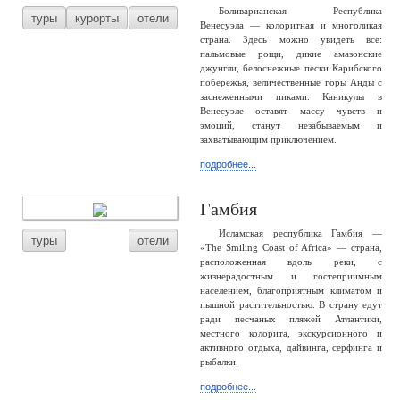
Боливарианская Республика
туры
курорты
отели
Венесуэла — колоритная и многоликая
страна. Здесь можно увидеть все:
пальмовые рощи, дикие амазонские
джунгли, белоснежные пески Карибского
побережья, величественные горы Анды с
заснеженными пиками. Каникулы в
Венесуэле оставят массу чувств и
эмоций, станут незабываемым и
захватывающим приключением.
подробнее...
Гамбия
Исламская республика Гамбия —
туры
отели
«The Smiling Coast of Africa» — страна,
расположенная вдоль реки, с
жизнерадостным и гостеприимным
населением, благоприятным климатом и
пышной растительностью. В страну едут
ради песчаных пляжей Атлантики,
местного колорита, экскурсионного и
активного отдыха, дайвинга, серфинга и
рыбалки.
подробнее...