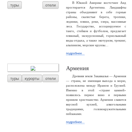
В Южной Америке восточнее Анд
туры
отели
простирается Аргентина. Ландшафты
страны объединяют в себе горные
районы, скалистые берега, тропики,
ледники, пляжи, реки, озера, массивные
леса. Государство, ассоциируемое с
танго, стейком и футболом, предлагает
пляжный, экскурсионный, горнолыжный
виды отдыха, а также экотуризм, трекинг,
альпинизм, морские круизы…
подробнее...
Армения
Древняя земля Закавказья — Армения
туры
курорты
отели
— страна, не имеющая выхода к морю,
расположена между Ираном и Грузией.
Именно в этой «стране камней»
появилось первое вино и первыми
приняли христианство. Армения славится
вкусной кухней, алкогольными
традициями, головокружительными
пейзажами.
подробнее...