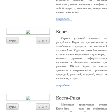
комплексы Хайнаня, так любимая
многими уютная азиатская специфика в
любой сфере, и, конечно же, невероятно
низкие цены на все.
подробнее...
Корея
Страна утренней свежести —
туры
отели
республика Корея — процветающее и
самобытное государство на восточной
окраине Азии. Одна из самых безопасных
и технологически развитых стран мира, с
высоким уровнем информатизации
населения и безвизовым въездом для
россиян. Южная Корея — синтез
древности и современности, привлекает
природой, религией, историей, отдыхом
на пляжах, в горах.
подробнее...
Коста-Рика
Маленькая тропическая страна
туры
отели
Коста-Рика — одна из стабильных