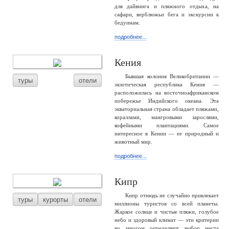
для дайвинга и пляжного отдыха, на
сафари, верблюжьи бега и экскурсии к
бедуинам.
подробнее...
Кения
Бывшая колония Великобритании —
туры
отели
экзотическая республика Кения —
расположилась на восточноафриканском
побережье Индийского океана. Эта
экваториальная страна обладает пляжами,
кораллами, мангровыми зарослями,
кофейными плантациями. Самое
интересное в Кении — ее природный и
животный мир.
подробнее...
Кипр
Кипр отнюдь не случайно привлекает
туры
курорты
отели
миллионы туристов со всей планеты.
Жаркое солнце и чистые пляжи, голубое
небо и здоровый климат — эти критерии
во многом определяют выбор места