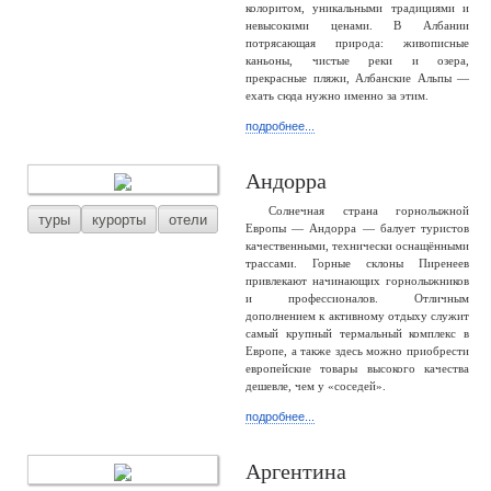
колоритом, уникальными традициями и
невысокими ценами. В Албании
потрясающая природа: живописные
каньоны, чистые реки и озера,
прекрасные пляжи, Албанские Альпы —
ехать сюда нужно именно за этим.
подробнее...
Андорра
Солнечная страна горнолыжной
туры
курорты
отели
Европы — Андорра — балует туристов
качественными, технически оснащёнными
трассами. Горные склоны Пиренеев
привлекают начинающих горнолыжников
и профессионалов. Отличным
дополнением к активному отдыху служит
самый крупный термальный комплекс в
Европе, а также здесь можно приобрести
европейские товары высокого качества
дешевле, чем у «соседей».
подробнее...
Аргентина