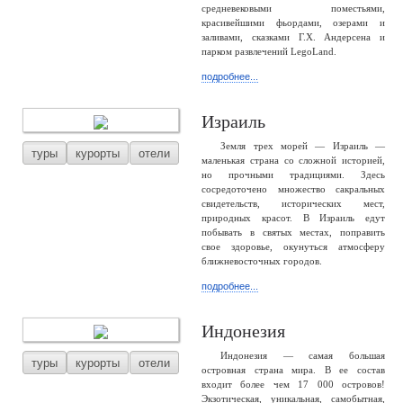
средневековыми поместьями,
красивейшими фьордами, озерами и
заливами, сказками Г.Х. Андерсена и
парком развлечений LegoLand.
подробнее...
Израиль
Земля трех морей — Израиль —
туры
курорты
отели
маленькая страна со сложной историей,
но прочными традициями. Здесь
сосредоточено множество сакральных
свидетельств, исторических мест,
природных красот. В Израиль едут
побывать в святых местах, поправить
свое здоровье, окунуться атмосферу
ближневосточных городов.
подробнее...
Индонезия
Индонезия — самая большая
туры
курорты
отели
островная страна мира. В ее состав
входит более чем 17 000 островов!
Экзотическая, уникальная, самобытная,