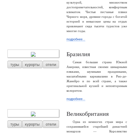
культурой, множеством
достопримечательностей, комфортным
климатом. Чистые песчаные пляжи
Черного моря, древние города с богатой
историей и невысокие цены на отдых
привлекают сюда тысячи туристов уже
многие годы.
подробнее...
Бразилия
Самая большая страна Южной
туры
курорты
отели
Америки, известная своими шикарными
пляжами, шумными праздниками,
масштабными карнавалами в Рио-де-
Жанейро и по всей стране, а также
оригинальной кухней и неповторимым
колоритом.
подробнее...
Великобритания
Одна из немногих стран мира с
туры
курорты
отели
сохранившейся старейшей династией
монархов — Королевство