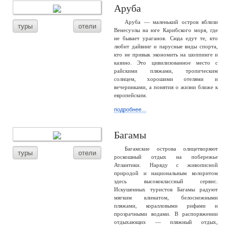
Аруба
Аруба — маленький остров вблизи
туры
отели
Венесуэлы на юге Карибского моря, где
не бывает ураганов. Сюда едут те, кто
любит дайвинг и парусные виды спорта,
кто не привык экономить на шоппинге и
казино. Это цивилизованное место с
райскими пляжами, тропическим
солнцем, хорошими отелями и
вечеринками, а понятия о жизни ближе к
европейским.
подробнее...
Багамы
Багамские острова олицетворяют
туры
отели
роскошный отдых на побережье
Атлантики. Наряду с живописной
природой и национальным колоритом
здесь высококлассный сервис.
Искушенных туристов Багамы радуют
мягким климатом, белоснежными
пляжами, коралловыми рифами и
прозрачными водами. В распоряжении
отдыхающих — пляжный отдых,