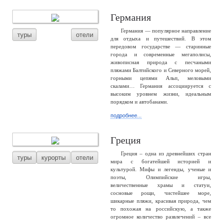
Германия
Германия — популярное направление
туры
отели
для отдыха и путешествий. В этом
передовом государстве — старинные
города и современные мегаполисы,
живописная природа с песчаными
пляжами Балтийского и Северного морей,
горными цепями Альп, меловыми
скалами… Германия ассоциируется с
высоким уровнем жизни, идеальным
порядком и автобанами.
подробнее...
Греция
Греция – одна из древнейших стран
туры
курорты
отели
мира с богатейшей историей и
культурой. Мифы и легенды, ученые и
поэты, Олимпийские игры,
величественные храмы и статуи,
сосновые рощи, чистейшее море,
шикарные пляжи, красивая природа, чем
то похожая на российскую, а также
огромное количество развлечений – все