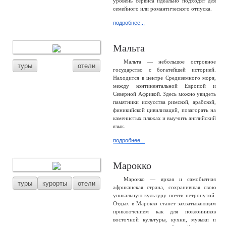
уровень сервиса идеально подходят для
семейного или романтического отпуска.
подробнее...
Мальта
Мальта — небольшое островное
туры
отели
государство с богатейшей историей.
Находится в центре Средиземного моря,
между континентальной Европой и
Северной Африкой. Здесь можно увидеть
памятники искусства римской, арабской,
финикийской цивилизаций, позагорать на
каменистых пляжах и выучить английский
язык.
подробнее...
Марокко
Марокко — яркая и самобытная
туры
курорты
отели
африканская страна, сохранившая свою
уникальную культуру почти нетронутой.
Отдых в Марокко станет захватывающим
приключением как для поклонников
восточной культуры, кухни, музыки и