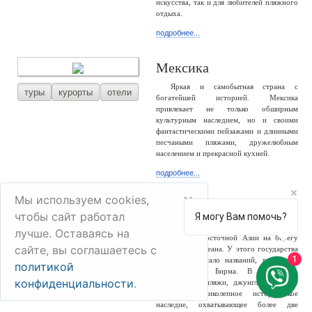
искусства, так и для любителей пляжного
отдыха.
подробнее...
Мексика
Яркая и самобытная страна с
туры
курорты
отели
богатейшей историей. Мексика
привлекает не только обширным
культурным наследием, но и своими
фантастическими пейзажами и длинными
песчаными пляжами, дружелюбным
населением и прекрасной кухней.
подробнее...
×
Мы используем cookies,
Мьянма
чтобы сайт работал
Я могу Вам помочь?
Мьянма – большая и разнообразная
лучше. Оставаясь на
туры
отели
страна Юго-Восточной Азии на берегу
сайте, вы соглашаетесь с
Индийского океана. У этого государства
1
сменилось немало названий, россиянам
политикой
известно как Бирма. В стране –
конфиденциальности
.
белоснежные пляжи, джунгли, снежные
горы и великолепное историческое
наследие, охватывающее более две