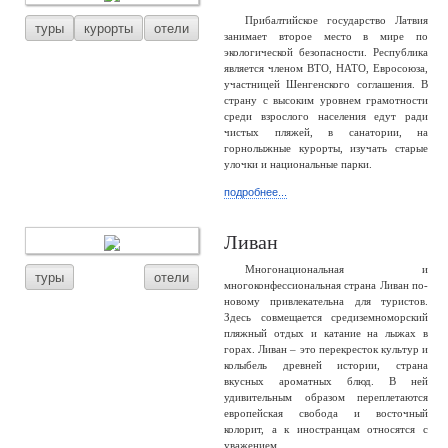
Прибалтийское государство Латвия
туры
курорты
отели
занимает второе место в мире по
экологической безопасности. Республика
является членом ВТО, НАТО, Евросоюза,
участницей Шенгенского соглашения. В
страну с высоким уровнем грамотности
среди взрослого населения едут ради
чистых пляжей, в санатории, на
горнолыжные курорты, изучать старые
улочки и национальные парки.
подробнее...
Ливан
Многонациональная и
туры
отели
многоконфессиональная страна Ливан по-
новому привлекательна для туристов.
Здесь совмещается средиземноморский
пляжный отдых и катание на лыжах в
горах. Ливан – это перекресток культур и
колыбель древней истории, страна
вкусных ароматных блюд. В ней
удивительным образом переплетаются
европейская свобода и восточный
колорит, а к иностранцам относятся с
уважением.