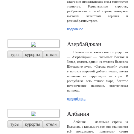
ежегодно привлекающие сюда множество
туристов. Горнолыжные курорты,
разбросанные по всей стране, покоряют
высоким качеством сервиса и
разнообразием трасс.
подробнее...
Азербайджан
Независимое кавказское государство
туры
курорты
отели
— Азербайджан — связывает Восток и
Запад, являясь одной из стоянок Великого
Шелкового пути. «Страна огней» стояла
у истоков мировой добычи нефти, почти
половина ее территории — горы. В
республике есть теплое море, богатое
историческое наследие, экзотическая
природа.
подробнее...
Албания
Албания — маленькая страна на
туры
курорты
отели
Балканах, с каждым годом она становится
всё популярнее: привлекает своим