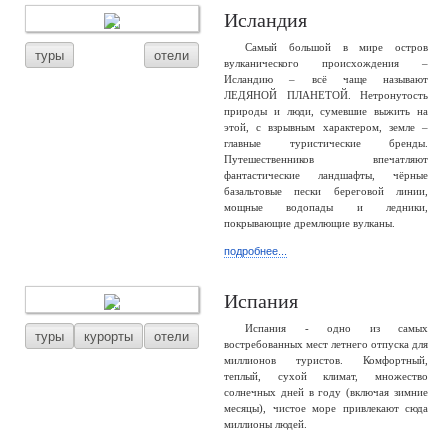
Исландия
Самый большой в мире остров
туры
отели
вулканического происхождения –
Исландию – всё чаще называют
ЛЕДЯНОЙ ПЛАНЕТОЙ. Нетронутость
природы и люди, сумевшие выжить на
этой, с взрывным характером, земле –
главные туристические бренды.
Путешественников впечатляют
фантастические ландшафты, чёрные
базальтовые пески береговой линии,
мощные водопады и ледники,
покрывающие дремлющие вулканы.
подробнее...
Испания
Испания - одно из самых
туры
курорты
отели
востребованных мест летнего отпуска для
миллионов туристов. Комфортный,
теплый, сухой климат, множество
солнечных дней в году (включая зимние
месяцы), чистое море привлекают сюда
миллионы людей.