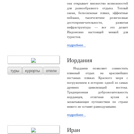
она открывает множество возможностей
для разнообразного отдыха. Теплый
океан, белоснежные пляжи, эффектные
пейзажи, тысячелетние религиозные
достопримечательности, развитая
инфраструктура — все это делает
Индонезию настоящей меккой для
туристов.
подробнее...
Иордания
Иордания позволяет совместить
туры
курорты
отели
пляжный отдых на красивейших
песчаных пляжах Красного моря с
погружением в историю одной из самых
древних цивилизаций востока.
Традиционная доброжелательность
иорданцев, отличная кухня и
захватывающие путешествия по стране
никого не оставят равнодушными.
подробнее...
Иран