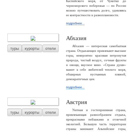
Каспийского моря, от Чукотки до
черноморского побережья — по России
можно путешествовать долго, удивляясь
ее контрастности и разноплановости.
подробнее...
Абхазия
Абхазия — интересная самобытная
туры
курорты
отели
страна. Отдыхающих привлекают высокие
горы, невероятно красивая нетронутая
природа, чистый воздух, сочные фрукты
и овощи, вкусное вино. «Страна души»
манит к себе любителей теплого моря,
обширных пустынных пляжей,
демократичных цен.
подробнее...
Австрия
Уютная и гостеприимная страна,
туры
курорты
отели
привлекающая разнообразием отдыха,
прекрасными пейзажами и отличной
экологией. Большую часть территории
страны занимают Альпийские горы,