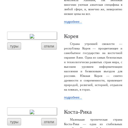
комплексы Хайнаня, так любимая
многими уютная азиатская специфика в
любой сфере, и, конечно же, невероятно
низкие цены на все.
подробнее...
Корея
Страна утренней свежести —
туры
отели
республика Корея — процветающее и
самобытное государство на восточной
окраине Азии. Одна из самых безопасных
и технологически развитых стран мира, с
высоким уровнем информатизации
населения и безвизовым въездом для
россиян. Южная Корея — синтез
древности и современности, привлекает
природой, религией, историей, отдыхом
на пляжах, в горах.
подробнее...
Коста-Рика
Маленькая тропическая страна
туры
отели
Коста-Рика — одна из стабильных