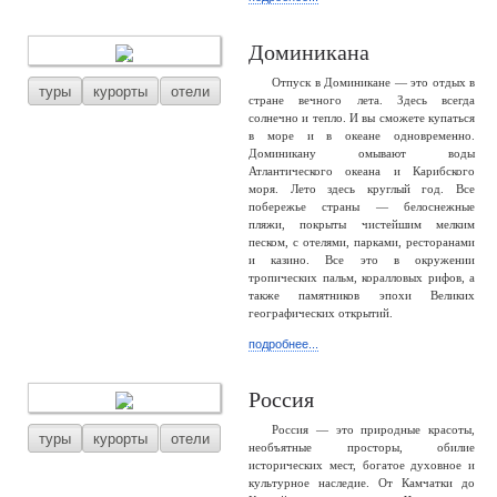
Доминикана
Отпуск в Доминикане — это отдых в
туры
курорты
отели
стране вечного лета. Здесь всегда
солнечно и тепло. И вы сможете купаться
в море и в океане одновременно.
Доминикану омывают воды
Атлантического океана и Карибского
моря. Лето здесь круглый год. Все
побережье страны — белоснежные
пляжи, покрыты чистейшим мелким
песком, с отелями, парками, ресторанами
и казино. Все это в окружении
тропических пальм, коралловых рифов, а
также памятников эпохи Великих
географических открытий.
подробнее...
Россия
Россия — это природные красоты,
туры
курорты
отели
необъятные просторы, обилие
исторических мест, богатое духовное и
культурное наследие. От Камчатки до