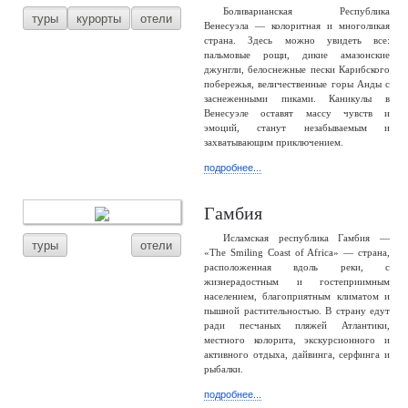
Боливарианская Республика
туры
курорты
отели
Венесуэла — колоритная и многоликая
страна. Здесь можно увидеть все:
пальмовые рощи, дикие амазонские
джунгли, белоснежные пески Карибского
побережья, величественные горы Анды с
заснеженными пиками. Каникулы в
Венесуэле оставят массу чувств и
эмоций, станут незабываемым и
захватывающим приключением.
подробнее...
Гамбия
Исламская республика Гамбия —
туры
отели
«The Smiling Coast of Africa» — страна,
расположенная вдоль реки, с
жизнерадостным и гостеприимным
населением, благоприятным климатом и
пышной растительностью. В страну едут
ради песчаных пляжей Атлантики,
местного колорита, экскурсионного и
активного отдыха, дайвинга, серфинга и
рыбалки.
подробнее...