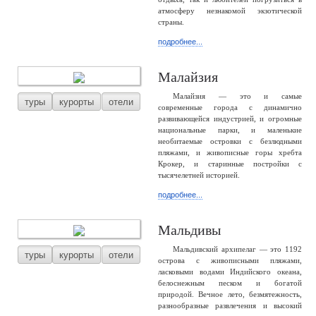
атмосферу незнакомой экзотической
страны.
подробнее...
Малайзия
Малайзия — это и самые
туры
курорты
отели
современные города с динамично
развивающейся индустрией, и огромные
национальные парки, и маленькие
необитаемые островки с безлюдными
пляжами, и живописные горы хребта
Крокер, и старинные постройки с
тысячелетней историей.
подробнее...
Мальдивы
Мальдивский архипелаг — это 1192
туры
курорты
отели
острова с живописными пляжами,
ласковыми водами Индийского океана,
белоснежным песком и богатой
природой. Вечное лето, безмятежность,
разнообразные развлечения и высокий