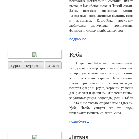
республик Центральной Америки, имеет
выход в Карибское море и Тихий океан.
Здесь широкие спокойные пляжи,
«дождевые» леса, активные вулканы, реки
и водопады. Коста-Рика подходит
любителям экотуризма, тропических
фруктов и чистых прибрежных вод.
подробнее...
Куба
Отдых на Кубе — отличный шанс
туры
курорты
отели
погрузиться в мир тропической экзотики
и прочувствовать весь колорит жизни
этой сказочной страны. Белоснежные
пляжи, кристально чистая голубая вода,
богатая флора и фауна, хорошие условия
для рыбалки и дайвинга, многочисленные
коралловые рифы, водопады, ром и табак
— это и не только откроет вам отдых на
Кубе. Чтобы увидеть все это, сюда
приезжают туристы со всего мира.
подробнее...
Латвия