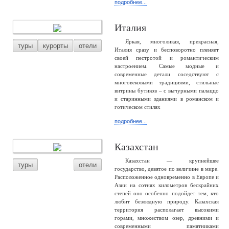
подробнее...
Италия
Яркая, многоликая, прекрасная,
туры
курорты
отели
Италия сразу и бесповоротно пленяет
своей пестротой и романтическим
настроением. Самые модные и
современные детали соседствуют с
многовековыми традициями, стильные
витрины бутиков – с вычурными палаццо
и старинными зданиями в романском и
готическом стилях
подробнее...
Казахстан
Казахстан — крупнейшее
туры
отели
государство, девятое по величине в мире.
Расположенное одновременно в Европе и
Азии на сотнях километров бескрайних
степей оно особенно подойдет тем, кто
любит безлюдную природу. Казахская
территория располагает высокими
горами, множеством озер, древними и
современными памятниками