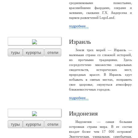
средневековыми поместьями,
красивейшими фьордами, озерами и
заливами, сказками Г.Х. Андерсена и
парком развлечений LegoLand.
подробнее...
Израиль
Земля трех морей — Израиль —
туры
курорты
отели
маленькая страна со сложной историей,
но прочными традициями. Здесь
сосредоточено множество сакральных
свидетельств, исторических мест,
природных красот. В Израиль едут
побывать в святых местах, поправить
свое здоровье, окунуться атмосферу
ближневосточных городов.
подробнее...
Индонезия
Индонезия — самая большая
туры
курорты
отели
островная страна мира. В ее состав
входит более чем 17 000 островов!
Экзотическая, уникальная, самобытная,