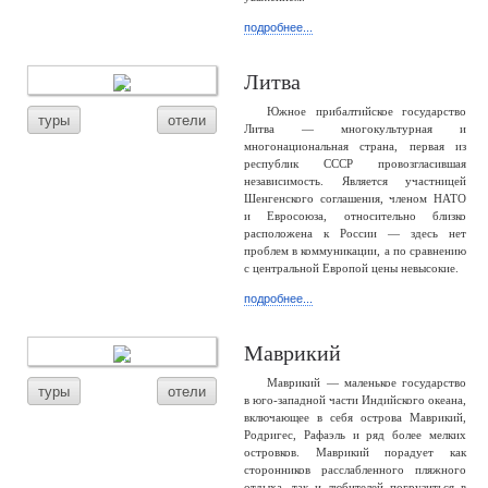
подробнее...
Литва
Южное прибалтийское государство
туры
отели
Литва — многокультурная и
многонациональная страна, первая из
республик СССР провозгласившая
независимость. Является участницей
Шенгенского соглашения, членом НАТО
и Евросоюза, относительно близко
расположена к России — здесь нет
проблем в коммуникации, а по сравнению
с центральной Европой цены невысокие.
подробнее...
Маврикий
Маврикий — маленькое государство
туры
отели
в юго-западной части Индийского океана,
включающее в себя острова Маврикий,
Родригес, Рафаэль и ряд более мелких
островков. Маврикий порадует как
сторонников расслабленного пляжного
отдыха, так и любителей погрузиться в