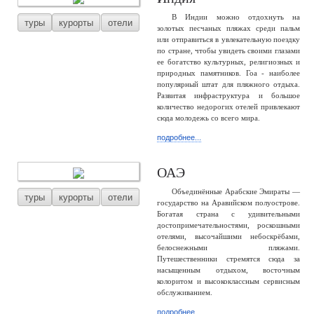
В Индии можно отдохнуть на
туры
курорты
отели
золотых песчаных пляжах среди пальм
или отправиться в увлекательную поездку
по стране, чтобы увидеть своими глазами
ее богатство культурных, религиозных и
природных памятников. Гоа - наиболее
популярный штат для пляжного отдыха.
Развитая инфраструктура и большое
количество недорогих отелей привлекают
сюда молодежь со всего мира.
подробнее...
ОАЭ
Объединённые Арабские Эмираты —
туры
курорты
отели
государство на Аравийском полуострове.
Богатая страна с удивительными
достопримечательностями, роскошными
отелями, высочайшими небоскрёбами,
белоснежными пляжами.
Путешественники стремятся сюда за
насыщенным отдыхом, восточным
колоритом и высококлассным сервисным
обслуживанием.
подробнее...