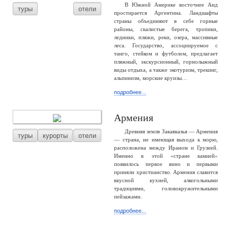
В Южной Америке восточнее Анд
туры
отели
простирается Аргентина. Ландшафты
страны объединяют в себе горные
районы, скалистые берега, тропики,
ледники, пляжи, реки, озера, массивные
леса. Государство, ассоциируемое с
танго, стейком и футболом, предлагает
пляжный, экскурсионный, горнолыжный
виды отдыха, а также экотуризм, трекинг,
альпинизм, морские круизы…
подробнее...
Армения
Древняя земля Закавказья — Армения
туры
курорты
отели
— страна, не имеющая выхода к морю,
расположена между Ираном и Грузией.
Именно в этой «стране камней»
появилось первое вино и первыми
приняли христианство. Армения славится
вкусной кухней, алкогольными
традициями, головокружительными
пейзажами.
подробнее...