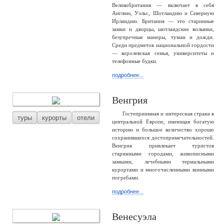
Великобритания — включает в себя
Англию, Уэльс, Шотландию и Северную
Ирландию. Британия — это старинные
замки и дворцы, шотландские волынки,
безупречные манеры, туман и дожди.
Среди предметов национальной гордости
— королевская семья, университеты и
телефонные будки.
подробнее...
Венгрия
Гостеприимная и интересная страна в
туры
курорты
отели
центральной Европе, имеющая богатую
историю и большое количество хорошо
сохранившихся достопримечательностей.
Венгрия привлекает туристов
старинными городами, живописными
замками, лечебными термальными
курортами и многочисленными винными
погребами.
подробнее...
Венесуэла