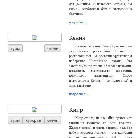
для дайвинга и пляжного отдыха, на
сафари, верблюжьи бега и экскурсии к
бедуинам.
подробнее...
Кения
Бывшая колония Великобритании —
туры
отели
экзотическая республика Кения —
расположилась на восточноафриканском
побережье Индийского океана. Эта
экваториальная страна обладает пляжами,
кораллами, мангровыми зарослями,
кофейными плантациями. Самое
интересное в Кении — ее природный и
животный мир.
подробнее...
Кипр
Кипр отнюдь не случайно привлекает
туры
курорты
отели
миллионы туристов со всей планеты.
Жаркое солнце и чистые пляжи, голубое
небо и здоровый климат — эти критерии
во многом определяют выбор места