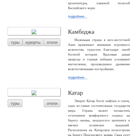
архитектуры, пляжной полосой
Каспийского моря.
подробнее...
Камбоджа
Маленькая страна в юго-восточной
туры
курорты
отели
Азии привлекает внимание огромного
количества туристов благодаря своей
богатой истории. Красивая дикая
природа и горные пейзажи усиливают
впечатление, производимое древними
величественными постройками.
подробнее...
Катар
Эмират Катар богат нефтью и газом,
туры
отели
одно из самых состоятельных государств
мира. Страна может похвастать
сочетанием комфортного отдыха на
берегу океана, недорогого шоппинга и
мягких исламских традиций.
Расположена на Катарском полуострове
на берегу Персидского залива. Сюда едут