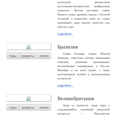
культурой, множеством
достопримечательностей, комфортным
климатом. Чистые песчаные пляжи
Черного моря, древние города с богатой
историей и невысокие цены на отдых
привлекают сюда тысячи туристов уже
многие годы.
подробнее...
Бразилия
Самая большая страна Южной
туры
курорты
отели
Америки, известная своими шикарными
пляжами, шумными праздниками,
масштабными карнавалами в Рио-де-
Жанейро и по всей стране, а также
оригинальной кухней и неповторимым
колоритом.
подробнее...
Великобритания
Одна из немногих стран мира с
туры
курорты
отели
сохранившейся старейшей династией
монархов — Королевство