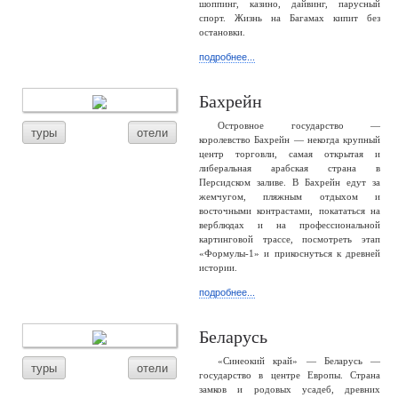
шоппинг, казино, дайвинг, парусный
спорт. Жизнь на Багамах кипит без
остановки.
подробнее...
Бахрейн
Островное государство —
туры
отели
королевство Бахрейн — некогда крупный
центр торговли, самая открытая и
либеральная арабская страна в
Персидском заливе. В Бахрейн едут за
жемчугом, пляжным отдыхом и
восточными контрастами, покататься на
верблюдах и на профессиональной
картинговой трассе, посмотреть этап
«Формулы-1» и прикоснуться к древней
истории.
подробнее...
Беларусь
«Синеокий край» — Беларусь —
туры
отели
государство в центре Европы. Страна
замков и родовых усадеб, древних