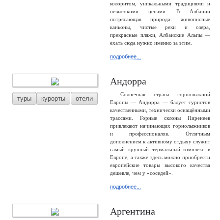
колоритом, уникальными традициями и
невысокими ценами. В Албании
потрясающая природа: живописные
каньоны, чистые реки и озера,
прекрасные пляжи, Албанские Альпы —
ехать сюда нужно именно за этим.
подробнее...
Андорра
Солнечная страна горнолыжной
туры
курорты
отели
Европы — Андорра — балует туристов
качественными, технически оснащёнными
трассами. Горные склоны Пиренеев
привлекают начинающих горнолыжников
и профессионалов. Отличным
дополнением к активному отдыху служит
самый крупный термальный комплекс в
Европе, а также здесь можно приобрести
европейские товары высокого качества
дешевле, чем у «соседей».
подробнее...
Аргентина