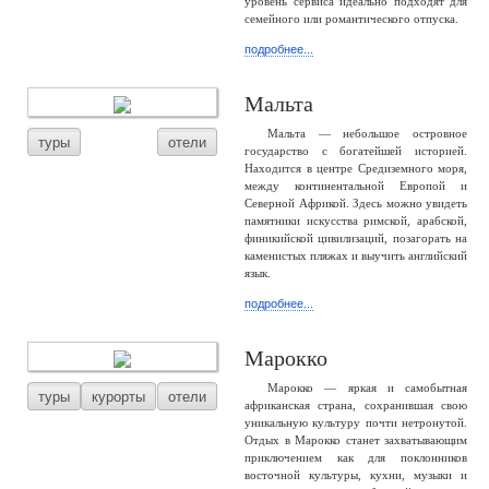
уровень сервиса идеально подходят для
семейного или романтического отпуска.
подробнее...
Мальта
Мальта — небольшое островное
туры
отели
государство с богатейшей историей.
Находится в центре Средиземного моря,
между континентальной Европой и
Северной Африкой. Здесь можно увидеть
памятники искусства римской, арабской,
финикийской цивилизаций, позагорать на
каменистых пляжах и выучить английский
язык.
подробнее...
Марокко
Марокко — яркая и самобытная
туры
курорты
отели
африканская страна, сохранившая свою
уникальную культуру почти нетронутой.
Отдых в Марокко станет захватывающим
приключением как для поклонников
восточной культуры, кухни, музыки и