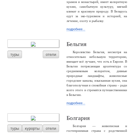
храмов и монастырей, имеет колоритную
кухню, самобытную культуру, мягкий
климат и красивую природу. В Беларусь
едут за эко-туризмом и историей, на
лечение, охоту и рыбалку.
подробнее...
Бельгия
Королевство Бельгия, несмотря на
туры
отели
относительно небольшую территорию,
вмещает всё лучшее, что есть в Европе. В
Бельгии потрясающая архитектура со
средневековым колоритом, дивные
природные ландшафты, живописные
городские каналы, изысканная кухня, она
благополучная и спокойная страна – ради
всего этого и стремятся путешественники
в Бельгию.
подробнее...
Болгария
Болгария — живописная и
туры
курорты
отели
гостеприимная страна с родственной