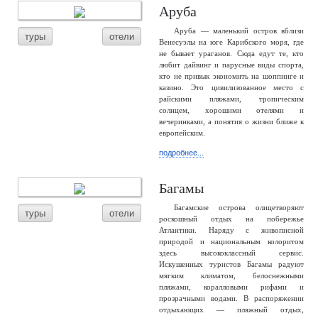
Аруба
Аруба — маленький остров вблизи
туры
отели
Венесуэлы на юге Карибского моря, где
не бывает ураганов. Сюда едут те, кто
любит дайвинг и парусные виды спорта,
кто не привык экономить на шоппинге и
казино. Это цивилизованное место с
райскими пляжами, тропическим
солнцем, хорошими отелями и
вечеринками, а понятия о жизни ближе к
европейским.
подробнее...
Багамы
Багамские острова олицетворяют
туры
отели
роскошный отдых на побережье
Атлантики. Наряду с живописной
природой и национальным колоритом
здесь высококлассный сервис.
Искушенных туристов Багамы радуют
мягким климатом, белоснежными
пляжами, коралловыми рифами и
прозрачными водами. В распоряжении
отдыхающих — пляжный отдых,