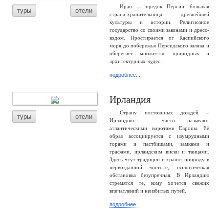
Иран — предок Персии, большая
туры
отели
страна-хранительница древнейшей
культуры и истории. Религиозное
государство со своими законами и дресс-
кодом. Простирается от Каспийского
моря до побережья Персидского залива и
оберегает множество природных и
архитектурных чудес.
подробнее...
Ирландия
Страну постоянных дождей –
туры
отели
Ирландию – часто называют
атлантическими воротами Европы. Её
образ ассоциируется с изумрудными
горами и пастбищами, замками и
графами, ирландским виски и танцами.
Здесь чтут традиции и хранят природу в
первозданной чистоте, экологическая
обстановка безупречная. В Ирландию
стремятся те, кому хочется свежих
впечатлений и неизбитых путей.
подробнее...