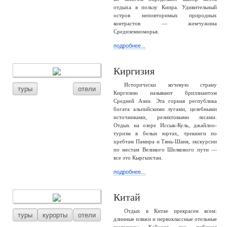
отдыха в пользу Кипра. Удивительный
остров неповторимых природных
контрастов — жемчужина
Средиземноморья.
подробнее...
Киргизия
Исторически кочевую страну
туры
отели
Киргизию называют бриллиантом
Средней Азии. Эта горная республика
богата альпийскими лугами, целебными
источниками, реликтовыми лесами.
Отдых на озере Иссык-Куль, джайлоо-
туризм в белых юртах, трекинги по
хребтам Памира и Тянь-Шаня, экскурсии
по местам Великого Шелкового пути —
все это Кыргызстан.
подробнее...
Китай
Отдых в Китае прекрасен всем:
туры
курорты
отели
длинные пляжи и первоклассные отельные