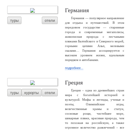
Германия
Германия — популярное направление
туры
отели
для отдыха и путешествий. В этом
передовом государстве — старинные
города и современные мегаполисы,
живописная природа с песчаными
пляжами Балтийского и Северного морей,
горными цепями Альп, меловыми
скалами… Германия ассоциируется с
высоким уровнем жизни, идеальным
порядком и автобанами.
подробнее...
Греция
Греция – одна из древнейших стран
туры
курорты
отели
мира с богатейшей историей и
культурой. Мифы и легенды, ученые и
поэты, Олимпийские игры,
величественные храмы и статуи,
сосновые рощи, чистейшее море,
шикарные пляжи, красивая природа, чем
то похожая на российскую, а также
огромное количество развлечений – все