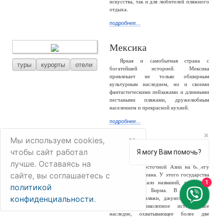
искусства, так и для любителей пляжного
отдыха.
подробнее...
Мексика
Яркая и самобытная страна с
туры
курорты
отели
богатейшей историей. Мексика
привлекает не только обширным
культурным наследием, но и своими
фантастическими пейзажами и длинными
песчаными пляжами, дружелюбным
населением и прекрасной кухней.
подробнее...
×
Мы используем cookies,
Мьянма
чтобы сайт работал
Я могу Вам помочь?
Мьянма – большая и разнообразная
лучше. Оставаясь на
туры
отели
страна Юго-Восточной Азии на берегу
сайте, вы соглашаетесь с
Индийского океана. У этого государства
1
сменилось немало названий, россиянам
политикой
известно как Бирма. В стране –
конфиденциальности
.
белоснежные пляжи, джунгли, снежные
горы и великолепное историческое
наследие, охватывающее более две