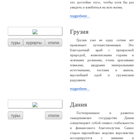
это достойно того, чтобы хотя бы раз
увидеть и влюбиться на всю жизнь.
подробнее...
Грузия
Грузия уже не одну сотню лет
туры
курорты
отели
привлекает путешественников. Это
благодатный край с прекрасной
природой, живописными горами и
зелеными долинами, очень красивыми
пляжами, щедрыми минеральными
источниками, тостами и вином,
вкуснейшей едой и грузинским
радушием.
подробнее...
Дания
Гостеприимное и развитое
туры
отели
скандинавское государство Дания
олицетворяет собой символ стабильности
и финансового благополучия. Самое
старое европейское морское королевство
ассоциируется с замками и