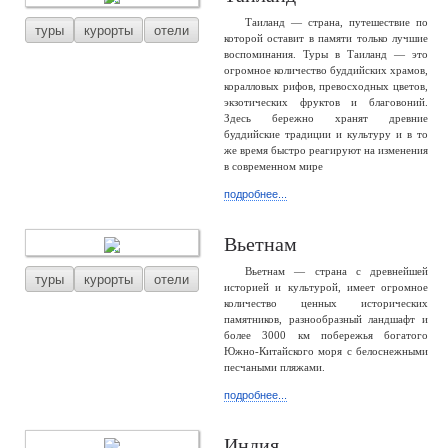
Таиланд — страна, путешествие по
туры
курорты
отели
которой оставит в памяти только лучшие
воспоминания. Туры в Таиланд — это
огромное количество буддийских храмов,
коралловых рифов, превосходных цветов,
экзотических фруктов и благовоний.
Здесь бережно хранят древние
буддийские традиции и культуру и в то
же время быстро реагируют на изменения
в современном мире
подробнее...
Вьетнам
Вьетнам — страна с древнейшей
туры
курорты
отели
историей и культурой, имеет огромное
количество ценных исторических
памятников, разнообразный ландшафт и
более 3000 км побережья богатого
Южно-Китайского моря с белоснежными
песчаными пляжами.
подробнее...
Индия