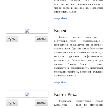
комплексы Хайнаня, так любимая
многими уютная азиатская специфика в
любой сфере, и, конечно же, невероятно
низкие цены на все.
подробнее...
Корея
Страна утренней свежести —
туры
отели
республика Корея — процветающее и
самобытное государство на восточной
окраине Азии. Одна из самых безопасных
и технологически развитых стран мира, с
высоким уровнем информатизации
населения и безвизовым въездом для
россиян. Южная Корея — синтез
древности и современности, привлекает
природой, религией, историей, отдыхом
на пляжах, в горах.
подробнее...
Коста-Рика
Маленькая тропическая страна
туры
отели
Коста-Рика — одна из стабильных