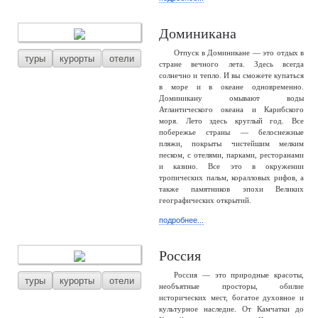
Доминикана
Отпуск в Доминикане — это отдых в
туры
курорты
отели
стране вечного лета. Здесь всегда
солнечно и тепло. И вы сможете купаться
в море и в океане одновременно.
Доминикану омывают воды
Атлантического океана и Карибского
моря. Лето здесь круглый год. Все
побережье страны — белоснежные
пляжи, покрыты чистейшим мелким
песком, с отелями, парками, ресторанами
и казино. Все это в окружении
тропических пальм, коралловых рифов, а
также памятников эпохи Великих
географических открытий.
подробнее...
Россия
Россия — это природные красоты,
туры
курорты
отели
необъятные просторы, обилие
исторических мест, богатое духовное и
культурное наследие. От Камчатки до