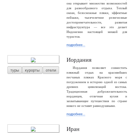
она открывает множество возможностей
для разнообразного отдыха. Теплый
океан, белоснежные пляжи, эффектные
пейзажи, тысячелетние религиозные
достопримечательности, развитая
инфраструктура — все это делает
Индонезию настоящей меккой для
туристов.
подробнее...
Иордания
Иордания позволяет совместить
туры
курорты
отели
пляжный отдых на красивейших
песчаных пляжах Красного моря с
погружением в историю одной из самых
древних цивилизаций востока.
Традиционная доброжелательность
иорданцев, отличная кухня и
захватывающие путешествия по стране
никого не оставят равнодушными.
подробнее...
Иран