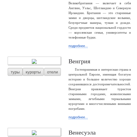
Великобритания — включает в себя
Англию, Уэльс, Шотландию и Северную
Ирландию. Британия — это старинные
замки и дворцы, шотландские волынки,
безупречные манеры, туман и дожди.
Среди предметов национальной гордости
— королевская семья, университеты и
телефонные будки.
подробнее...
Венгрия
Гостеприимная и интересная страна в
туры
курорты
отели
центральной Европе, имеющая богатую
историю и большое количество хорошо
сохранившихся достопримечательностей.
Венгрия привлекает туристов
старинными городами, живописными
замками, лечебными термальными
курортами и многочисленными винными
погребами.
подробнее...
Венесуэла