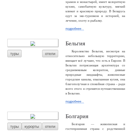
храмов и монастырей, имеет колоритную
кухню, самобытную культуру, мягкий
климат и красивую природу. В Беларусь
едут за эко-туризмом и историей, на
лечение, охоту и рыбалку.
подробнее...
Бельгия
Королевство Бельгия, несмотря на
туры
отели
относительно небольшую территорию,
вмещает всё лучшее, что есть в Европе. В
Бельгии потрясающая архитектура со
средневековым колоритом, дивные
природные ландшафты, живописные
городские каналы, изысканная кухня, она
благополучная и спокойная страна – ради
всего этого и стремятся путешественники
в Бельгию.
подробнее...
Болгария
Болгария — живописная и
туры
курорты
отели
гостеприимная страна с родственной