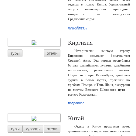
отдыха в пользу Кипра. Удивительный
остров неповторимых природных
контрастов — жемчужина
Средиземноморья.
подробнее...
Киргизия
Исторически кочевую страну
туры
отели
Киргизию называют бриллиантом
Средней Азии. Эта горная республика
богата альпийскими лугами, целебными
источниками, реликтовыми лесами.
Отдых на озере Иссык-Куль, джайлоо-
туризм в белых юртах, трекинги по
хребтам Памира и Тянь-Шаня, экскурсии
по местам Великого Шелкового пути —
все это Кыргызстан.
подробнее...
Китай
Отдых в Китае прекрасен всем:
туры
курорты
отели
длинные пляжи и первоклассные отельные