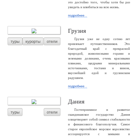
это достойно того, чтобы хотя бы раз
увидеть и влюбиться на всю жизнь.
подробнее...
Грузия
Грузия уже не одну сотню лет
туры
курорты
отели
привлекает путешественников. Это
благодатный край с прекрасной
природой, живописными горами и
зелеными долинами, очень красивыми
пляжами, щедрыми минеральными
источниками, тостами и вином,
вкуснейшей едой и грузинским
радушием.
подробнее...
Дания
Гостеприимное и развитое
туры
отели
скандинавское государство Дания
олицетворяет собой символ стабильности
и финансового благополучия. Самое
старое европейское морское королевство
ассоциируется с замками и