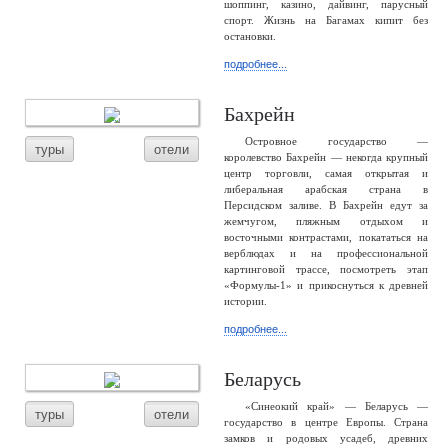
шоппинг, казино, дайвинг, парусный
спорт. Жизнь на Багамах кипит без
остановки.
подробнее...
Бахрейн
Островное государство —
туры
отели
королевство Бахрейн — некогда крупный
центр торговли, самая открытая и
либеральная арабская страна в
Персидском заливе. В Бахрейн едут за
жемчугом, пляжным отдыхом и
восточными контрастами, покататься на
верблюдах и на профессиональной
картинговой трассе, посмотреть этап
«Формулы-1» и прикоснуться к древней
истории.
подробнее...
Беларусь
«Синеокий край» — Беларусь —
туры
отели
государство в центре Европы. Страна
замков и родовых усадеб, древних