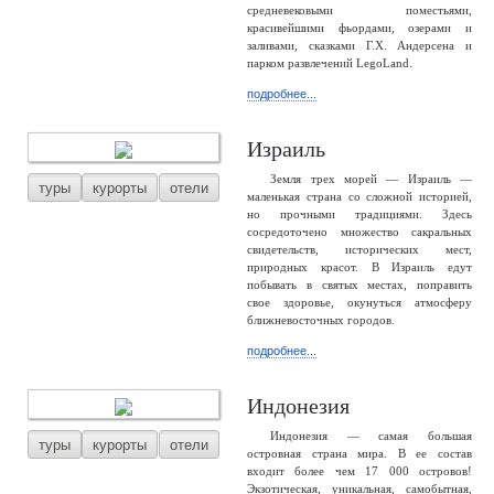
средневековыми поместьями,
красивейшими фьордами, озерами и
заливами, сказками Г.Х. Андерсена и
парком развлечений LegoLand.
подробнее...
Израиль
Земля трех морей — Израиль —
туры
курорты
отели
маленькая страна со сложной историей,
но прочными традициями. Здесь
сосредоточено множество сакральных
свидетельств, исторических мест,
природных красот. В Израиль едут
побывать в святых местах, поправить
свое здоровье, окунуться атмосферу
ближневосточных городов.
подробнее...
Индонезия
Индонезия — самая большая
туры
курорты
отели
островная страна мира. В ее состав
входит более чем 17 000 островов!
Экзотическая, уникальная, самобытная,