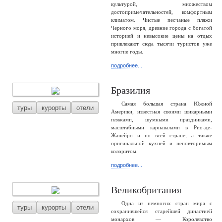
культурой, множеством
достопримечательностей, комфортным
климатом. Чистые песчаные пляжи
Черного моря, древние города с богатой
историей и невысокие цены на отдых
привлекают сюда тысячи туристов уже
многие годы.
подробнее...
Бразилия
Самая большая страна Южной
туры
курорты
отели
Америки, известная своими шикарными
пляжами, шумными праздниками,
масштабными карнавалами в Рио-де-
Жанейро и по всей стране, а также
оригинальной кухней и неповторимым
колоритом.
подробнее...
Великобритания
Одна из немногих стран мира с
туры
курорты
отели
сохранившейся старейшей династией
монархов — Королевство