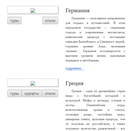
Германия
Германия — популярное направление
туры
отели
для отдыха и путешествий. В этом
передовом государстве — старинные
города и современные мегаполисы,
живописная природа с песчаными
пляжами Балтийского и Северного морей,
горными цепями Альп, меловыми
скалами… Германия ассоциируется с
высоким уровнем жизни, идеальным
порядком и автобанами.
подробнее...
Греция
Греция – одна из древнейших стран
туры
курорты
отели
мира с богатейшей историей и
культурой. Мифы и легенды, ученые и
поэты, Олимпийские игры,
величественные храмы и статуи,
сосновые рощи, чистейшее море,
шикарные пляжи, красивая природа, чем
то похожая на российскую, а также
огромное количество развлечений – все