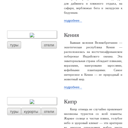
для дайвинга и пляжного отдыха, на
сафари, верблюжьи бега и экскурсии к
бедуинам.
подробнее...
Кения
Бывшая колония Великобритании —
туры
отели
экзотическая республика Кения —
расположилась на восточноафриканском
побережье Индийского океана. Эта
экваториальная страна обладает пляжами,
кораллами, мангровыми зарослями,
кофейными плантациями. Самое
интересное в Кении — ее природный и
животный мир.
подробнее...
Кипр
Кипр отнюдь не случайно привлекает
туры
курорты
отели
миллионы туристов со всей планеты.
Жаркое солнце и чистые пляжи, голубое
небо и здоровый климат — эти критерии
во многом определяют выбор места