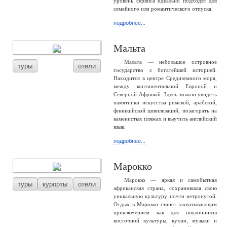
уровень сервиса идеально подходят для
семейного или романтического отпуска.
подробнее...
Мальта
Мальта — небольшое островное
туры
отели
государство с богатейшей историей.
Находится в центре Средиземного моря,
между континентальной Европой и
Северной Африкой. Здесь можно увидеть
памятники искусства римской, арабской,
финикийской цивилизаций, позагорать на
каменистых пляжах и выучить английский
язык.
подробнее...
Марокко
Марокко — яркая и самобытная
туры
курорты
отели
африканская страна, сохранившая свою
уникальную культуру почти нетронутой.
Отдых в Марокко станет захватывающим
приключением как для поклонников
восточной культуры, кухни, музыки и