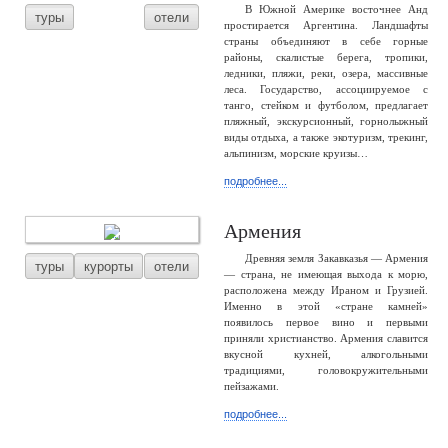
В Южной Америке восточнее Анд
туры
отели
простирается Аргентина. Ландшафты
страны объединяют в себе горные
районы, скалистые берега, тропики,
ледники, пляжи, реки, озера, массивные
леса. Государство, ассоциируемое с
танго, стейком и футболом, предлагает
пляжный, экскурсионный, горнолыжный
виды отдыха, а также экотуризм, трекинг,
альпинизм, морские круизы…
подробнее...
Армения
Древняя земля Закавказья — Армения
туры
курорты
отели
— страна, не имеющая выхода к морю,
расположена между Ираном и Грузией.
Именно в этой «стране камней»
появилось первое вино и первыми
приняли христианство. Армения славится
вкусной кухней, алкогольными
традициями, головокружительными
пейзажами.
подробнее...