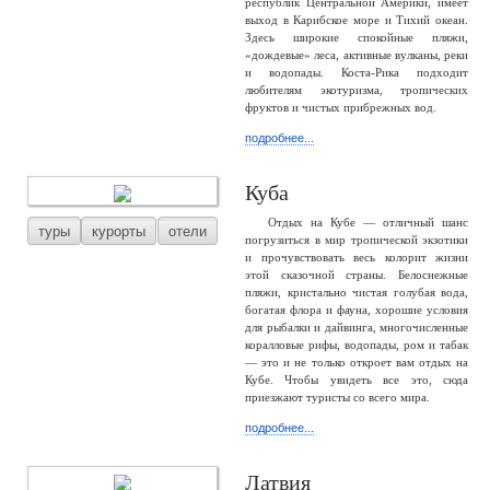
республик Центральной Америки, имеет
выход в Карибское море и Тихий океан.
Здесь широкие спокойные пляжи,
«дождевые» леса, активные вулканы, реки
и водопады. Коста-Рика подходит
любителям экотуризма, тропических
фруктов и чистых прибрежных вод.
подробнее...
Куба
Отдых на Кубе — отличный шанс
туры
курорты
отели
погрузиться в мир тропической экзотики
и прочувствовать весь колорит жизни
этой сказочной страны. Белоснежные
пляжи, кристально чистая голубая вода,
богатая флора и фауна, хорошие условия
для рыбалки и дайвинга, многочисленные
коралловые рифы, водопады, ром и табак
— это и не только откроет вам отдых на
Кубе. Чтобы увидеть все это, сюда
приезжают туристы со всего мира.
подробнее...
Латвия