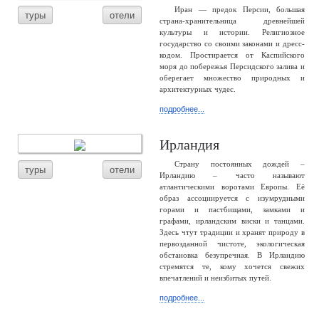
Иран — предок Персии, большая
туры
отели
страна-хранительница древнейшей
культуры и истории. Религиозное
государство со своими законами и дресс-
кодом. Простирается от Каспийского
моря до побережья Персидского залива и
оберегает множество природных и
архитектурных чудес.
подробнее...
Ирландия
Страну постоянных дождей –
туры
отели
Ирландию – часто называют
атлантическими воротами Европы. Её
образ ассоциируется с изумрудными
горами и пастбищами, замками и
графами, ирландским виски и танцами.
Здесь чтут традиции и хранят природу в
первозданной чистоте, экологическая
обстановка безупречная. В Ирландию
стремятся те, кому хочется свежих
впечатлений и неизбитых путей.
подробнее...