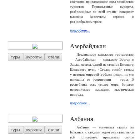
ежегодно привлекающие сюда множество
туристов. Горнолыжные курорты,
разбросанные по всей стране, покоряют
высоким качеством сервиса и
разнообразием трасс.
подробнее...
Азербайджан
Независимое кавказское государство
туры
курорты
отели
— Азербайджан — связывает Восток и
Запад, являясь одной из стоянок Великого
Шелкового пути. «Страна огней» стояла
у истоков мировой добычи нефти, почти
половина ее территории — горы. В
республике есть теплое море, богатое
историческое наследие, экзотическая
природа.
подробнее...
Албания
Албания — маленькая страна на
туры
курорты
отели
Балканах, с каждым годом она становится
всё популярнее: привлекает своим