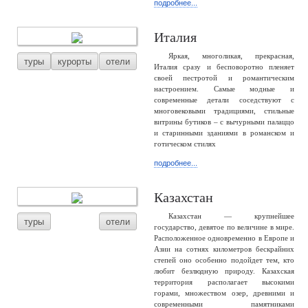
подробнее...
Италия
Яркая, многоликая, прекрасная,
туры
курорты
отели
Италия сразу и бесповоротно пленяет
своей пестротой и романтическим
настроением. Самые модные и
современные детали соседствуют с
многовековыми традициями, стильные
витрины бутиков – с вычурными палаццо
и старинными зданиями в романском и
готическом стилях
подробнее...
Казахстан
Казахстан — крупнейшее
туры
отели
государство, девятое по величине в мире.
Расположенное одновременно в Европе и
Азии на сотнях километров бескрайних
степей оно особенно подойдет тем, кто
любит безлюдную природу. Казахская
территория располагает высокими
горами, множеством озер, древними и
современными памятниками