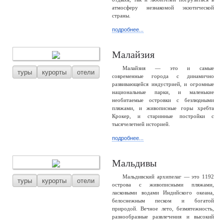
атмосферу незнакомой экзотической
страны.
подробнее...
Малайзия
Малайзия — это и самые
туры
курорты
отели
современные города с динамично
развивающейся индустрией, и огромные
национальные парки, и маленькие
необитаемые островки с безлюдными
пляжами, и живописные горы хребта
Крокер, и старинные постройки с
тысячелетней историей.
подробнее...
Мальдивы
Мальдивский архипелаг — это 1192
туры
курорты
отели
острова с живописными пляжами,
ласковыми водами Индийского океана,
белоснежным песком и богатой
природой. Вечное лето, безмятежность,
разнообразные развлечения и высокий