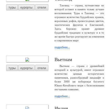
Таиланд — страна, путешествие по
туры
курорты
отели
которой оставит в памяти только лучшие
воспоминания. Туры в Таиланд — это
огромное количество буддийских храмов,
коралловых рифов, превосходных цветов,
экзотических фруктов и благовоний.
Здесь бережно хранят древние
буддийские традиции и культуру и в то
же время быстро реагируют на изменения
в современном мире
подробнее...
Вьетнам
Вьетнам — страна с древнейшей
туры
курорты
отели
историей и культурой, имеет огромное
количество ценных исторических
памятников, разнообразный ландшафт и
более 3000 км побережья богатого
Южно-Китайского моря с белоснежными
песчаными пляжами.
подробнее...
Индия