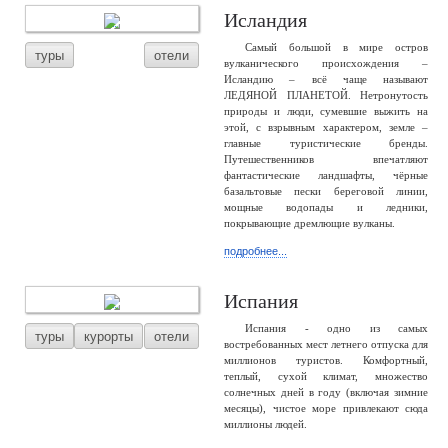
Исландия
Самый большой в мире остров
туры
отели
вулканического происхождения –
Исландию – всё чаще называют
ЛЕДЯНОЙ ПЛАНЕТОЙ. Нетронутость
природы и люди, сумевшие выжить на
этой, с взрывным характером, земле –
главные туристические бренды.
Путешественников впечатляют
фантастические ландшафты, чёрные
базальтовые пески береговой линии,
мощные водопады и ледники,
покрывающие дремлющие вулканы.
подробнее...
Испания
Испания - одно из самых
туры
курорты
отели
востребованных мест летнего отпуска для
миллионов туристов. Комфортный,
теплый, сухой климат, множество
солнечных дней в году (включая зимние
месяцы), чистое море привлекают сюда
миллионы людей.