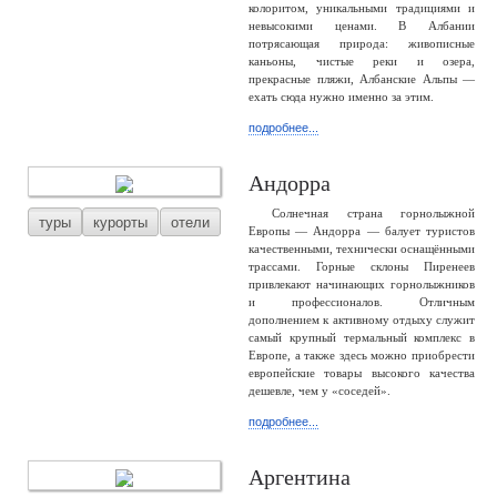
колоритом, уникальными традициями и
невысокими ценами. В Албании
потрясающая природа: живописные
каньоны, чистые реки и озера,
прекрасные пляжи, Албанские Альпы —
ехать сюда нужно именно за этим.
подробнее...
Андорра
Солнечная страна горнолыжной
туры
курорты
отели
Европы — Андорра — балует туристов
качественными, технически оснащёнными
трассами. Горные склоны Пиренеев
привлекают начинающих горнолыжников
и профессионалов. Отличным
дополнением к активному отдыху служит
самый крупный термальный комплекс в
Европе, а также здесь можно приобрести
европейские товары высокого качества
дешевле, чем у «соседей».
подробнее...
Аргентина