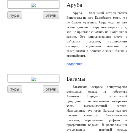
Аруба
Аруба — маленький остров вблизи
туры
отели
Венесуэлы на юге Карибского моря, где
не бывает ураганов. Сюда едут те, кто
любит дайвинг и парусные виды спорта,
кто не привык экономить на шоппинге и
казино. Это цивилизованное место с
райскими пляжами, тропическим
солнцем, хорошими отелями и
вечеринками, а понятия о жизни ближе к
европейским.
подробнее...
Багамы
Багамские острова олицетворяют
туры
отели
роскошный отдых на побережье
Атлантики. Наряду с живописной
природой и национальным колоритом
здесь высококлассный сервис.
Искушенных туристов Багамы радуют
мягким климатом, белоснежными
пляжами, коралловыми рифами и
прозрачными водами. В распоряжении
отдыхающих — пляжный отдых,