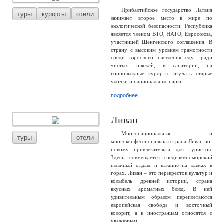
Прибалтийское государство Латвия
туры
курорты
отели
занимает второе место в мире по
экологической безопасности. Республика
является членом ВТО, НАТО, Евросоюза,
участницей Шенгенского соглашения. В
страну с высоким уровнем грамотности
среди взрослого населения едут ради
чистых пляжей, в санатории, на
горнолыжные курорты, изучать старые
улочки и национальные парки.
подробнее...
Ливан
Многонациональная и
туры
отели
многоконфессиональная страна Ливан по-
новому привлекательна для туристов.
Здесь совмещается средиземноморский
пляжный отдых и катание на лыжах в
горах. Ливан – это перекресток культур и
колыбель древней истории, страна
вкусных ароматных блюд. В ней
удивительным образом переплетаются
европейская свобода и восточный
колорит, а к иностранцам относятся с
уважением.