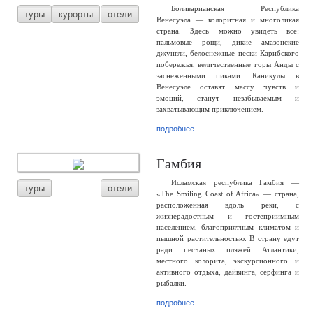
Боливарианская Республика
туры
курорты
отели
Венесуэла — колоритная и многоликая
страна. Здесь можно увидеть все:
пальмовые рощи, дикие амазонские
джунгли, белоснежные пески Карибского
побережья, величественные горы Анды с
заснеженными пиками. Каникулы в
Венесуэле оставят массу чувств и
эмоций, станут незабываемым и
захватывающим приключением.
подробнее...
Гамбия
Исламская республика Гамбия —
туры
отели
«The Smiling Coast of Africa» — страна,
расположенная вдоль реки, с
жизнерадостным и гостеприимным
населением, благоприятным климатом и
пышной растительностью. В страну едут
ради песчаных пляжей Атлантики,
местного колорита, экскурсионного и
активного отдыха, дайвинга, серфинга и
рыбалки.
подробнее...