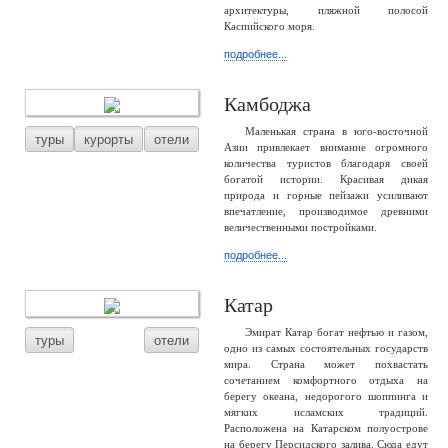
архитектуры, пляжной полосой
Каспийского моря.
подробнее...
Камбоджа
Маленькая страна в юго-восточной
туры
курорты
отели
Азии привлекает внимание огромного
количества туристов благодаря своей
богатой истории. Красивая дикая
природа и горные пейзажи усиливают
впечатление, производимое древними
величественными постройками.
подробнее...
Катар
Эмират Катар богат нефтью и газом,
туры
отели
одно из самых состоятельных государств
мира. Страна может похвастать
сочетанием комфортного отдыха на
берегу океана, недорогого шоппинга и
мягких исламских традиций.
Расположена на Катарском полуострове
на берегу Персидского залива. Сюда едут