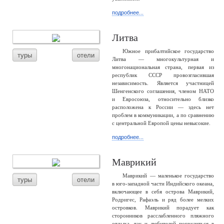
подробнее...
Литва
Южное прибалтийское государство
туры
отели
Литва — многокультурная и
многонациональная страна, первая из
республик СССР провозгласившая
независимость. Является участницей
Шенгенского соглашения, членом НАТО
и Евросоюза, относительно близко
расположена к России — здесь нет
проблем в коммуникации, а по сравнению
с центральной Европой цены невысокие.
подробнее...
Маврикий
Маврикий — маленькое государство
туры
отели
в юго-западной части Индийского океана,
включающее в себя острова Маврикий,
Родригес, Рафаэль и ряд более мелких
островков. Маврикий порадует как
сторонников расслабленного пляжного
отдыха, так и любителей погрузиться в