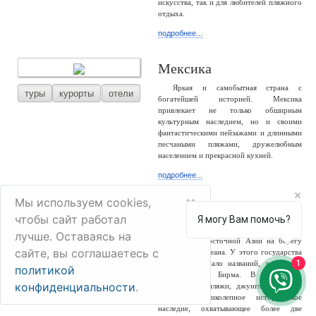
искусства, так и для любителей пляжного
отдыха.
подробнее...
Мексика
Яркая и самобытная страна с
туры
курорты
отели
богатейшей историей. Мексика
привлекает не только обширным
культурным наследием, но и своими
фантастическими пейзажами и длинными
песчаными пляжами, дружелюбным
населением и прекрасной кухней.
подробнее...
×
Мы используем cookies,
Мьянма
чтобы сайт работал
Я могу Вам помочь?
Мьянма – большая и разнообразная
лучше. Оставаясь на
туры
отели
страна Юго-Восточной Азии на берегу
сайте, вы соглашаетесь с
Индийского океана. У этого государства
1
сменилось немало названий, россиянам
политикой
известно как Бирма. В стране –
конфиденциальности
.
белоснежные пляжи, джунгли, снежные
горы и великолепное историческое
наследие, охватывающее более две