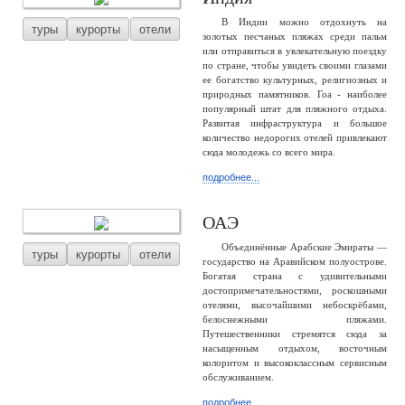
В Индии можно отдохнуть на
туры
курорты
отели
золотых песчаных пляжах среди пальм
или отправиться в увлекательную поездку
по стране, чтобы увидеть своими глазами
ее богатство культурных, религиозных и
природных памятников. Гоа - наиболее
популярный штат для пляжного отдыха.
Развитая инфраструктура и большое
количество недорогих отелей привлекают
сюда молодежь со всего мира.
подробнее...
ОАЭ
Объединённые Арабские Эмираты —
туры
курорты
отели
государство на Аравийском полуострове.
Богатая страна с удивительными
достопримечательностями, роскошными
отелями, высочайшими небоскрёбами,
белоснежными пляжами.
Путешественники стремятся сюда за
насыщенным отдыхом, восточным
колоритом и высококлассным сервисным
обслуживанием.
подробнее...