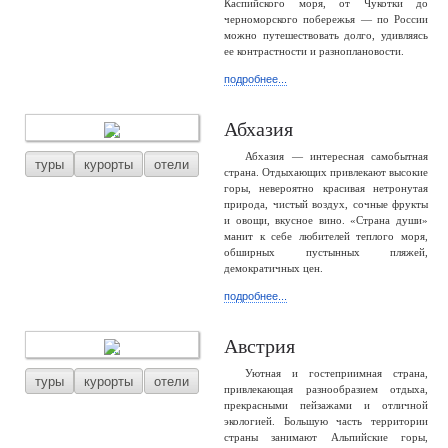
Каспийского моря, от Чукотки до
черноморского побережья — по России
можно путешествовать долго, удивляясь
ее контрастности и разноплановости.
подробнее...
Абхазия
Абхазия — интересная самобытная
туры
курорты
отели
страна. Отдыхающих привлекают высокие
горы, невероятно красивая нетронутая
природа, чистый воздух, сочные фрукты
и овощи, вкусное вино. «Страна души»
манит к себе любителей теплого моря,
обширных пустынных пляжей,
демократичных цен.
подробнее...
Австрия
Уютная и гостеприимная страна,
туры
курорты
отели
привлекающая разнообразием отдыха,
прекрасными пейзажами и отличной
экологией. Большую часть территории
страны занимают Альпийские горы,