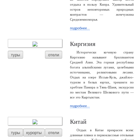
отдыха в пользу Кипра. Удивительный
остров неповторимых природных
контрастов — жемчужина
Средиземноморья.
подробнее...
Киргизия
Исторически кочевую страну
туры
отели
Киргизию называют бриллиантом
Средней Азии. Эта горная республика
богата альпийскими лугами, целебными
источниками, реликтовыми лесами.
Отдых на озере Иссык-Куль, джайлоо-
туризм в белых юртах, трекинги по
хребтам Памира и Тянь-Шаня, экскурсии
по местам Великого Шелкового пути —
все это Кыргызстан.
подробнее...
Китай
Отдых в Китае прекрасен всем:
туры
курорты
отели
длинные пляжи и первоклассные отельные