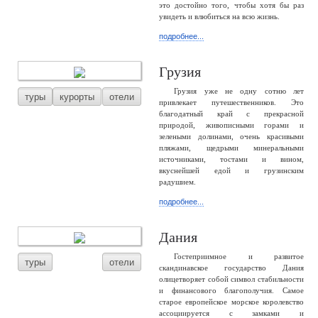
это достойно того, чтобы хотя бы раз
увидеть и влюбиться на всю жизнь.
подробнее...
Грузия
Грузия уже не одну сотню лет
туры
курорты
отели
привлекает путешественников. Это
благодатный край с прекрасной
природой, живописными горами и
зелеными долинами, очень красивыми
пляжами, щедрыми минеральными
источниками, тостами и вином,
вкуснейшей едой и грузинским
радушием.
подробнее...
Дания
Гостеприимное и развитое
туры
отели
скандинавское государство Дания
олицетворяет собой символ стабильности
и финансового благополучия. Самое
старое европейское морское королевство
ассоциируется с замками и