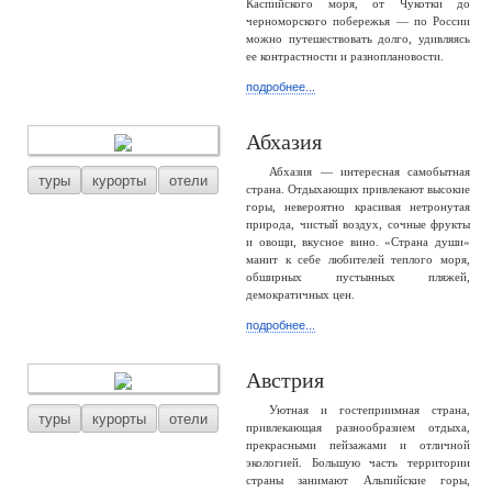
Каспийского моря, от Чукотки до
черноморского побережья — по России
можно путешествовать долго, удивляясь
ее контрастности и разноплановости.
подробнее...
Абхазия
Абхазия — интересная самобытная
туры
курорты
отели
страна. Отдыхающих привлекают высокие
горы, невероятно красивая нетронутая
природа, чистый воздух, сочные фрукты
и овощи, вкусное вино. «Страна души»
манит к себе любителей теплого моря,
обширных пустынных пляжей,
демократичных цен.
подробнее...
Австрия
Уютная и гостеприимная страна,
туры
курорты
отели
привлекающая разнообразием отдыха,
прекрасными пейзажами и отличной
экологией. Большую часть территории
страны занимают Альпийские горы,