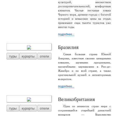
культурой, множеством
достопримечательностей, комфортным
климатом. Чистые песчаные пляжи
Черного моря, древние города с богатой
историей и невысокие цены на отдых
привлекают сюда тысячи туристов уже
многие годы.
подробнее...
Бразилия
Самая большая страна Южной
туры
курорты
отели
Америки, известная своими шикарными
пляжами, шумными праздниками,
масштабными карнавалами в Рио-де-
Жанейро и по всей стране, а также
оригинальной кухней и неповторимым
колоритом.
подробнее...
Великобритания
Одна из немногих стран мира с
туры
курорты
отели
сохранившейся старейшей династией
монархов — Королевство