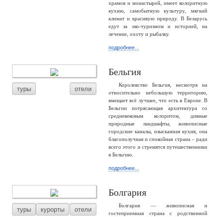
храмов и монастырей, имеет колоритную
кухню, самобытную культуру, мягкий
климат и красивую природу. В Беларусь
едут за эко-туризмом и историей, на
лечение, охоту и рыбалку.
подробнее...
Бельгия
Королевство Бельгия, несмотря на
туры
отели
относительно небольшую территорию,
вмещает всё лучшее, что есть в Европе. В
Бельгии потрясающая архитектура со
средневековым колоритом, дивные
природные ландшафты, живописные
городские каналы, изысканная кухня, она
благополучная и спокойная страна – ради
всего этого и стремятся путешественники
в Бельгию.
подробнее...
Болгария
Болгария — живописная и
туры
курорты
отели
гостеприимная страна с родственной