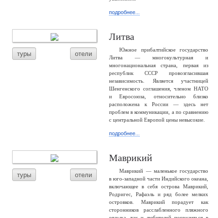
подробнее...
Литва
Южное прибалтийское государство
туры
отели
Литва — многокультурная и
многонациональная страна, первая из
республик СССР провозгласившая
независимость. Является участницей
Шенгенского соглашения, членом НАТО
и Евросоюза, относительно близко
расположена к России — здесь нет
проблем в коммуникации, а по сравнению
с центральной Европой цены невысокие.
подробнее...
Маврикий
Маврикий — маленькое государство
туры
отели
в юго-западной части Индийского океана,
включающее в себя острова Маврикий,
Родригес, Рафаэль и ряд более мелких
островков. Маврикий порадует как
сторонников расслабленного пляжного
отдыха, так и любителей погрузиться в