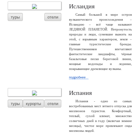
Исландия
Самый большой в мире остров
туры
отели
вулканического происхождения –
Исландию – всё чаще называют
ЛЕДЯНОЙ ПЛАНЕТОЙ. Нетронутость
природы и люди, сумевшие выжить на
этой, с взрывным характером, земле –
главные туристические бренды.
Путешественников впечатляют
фантастические ландшафты, чёрные
базальтовые пески береговой линии,
мощные водопады и ледники,
покрывающие дремлющие вулканы.
подробнее...
Испания
Испания - одно из самых
туры
курорты
отели
востребованных мест летнего отпуска для
миллионов туристов. Комфортный,
теплый, сухой климат, множество
солнечных дней в году (включая зимние
месяцы), чистое море привлекают сюда
миллионы людей.