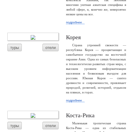
комплексы Хайнаня, так любимая
многими уютная азиатская специфика в
любой сфере, и, конечно же, невероятно
низкие цены на все.
подробнее...
Корея
Страна утренней свежести —
туры
отели
республика Корея — процветающее и
самобытное государство на восточной
окраине Азии. Одна из самых безопасных
и технологически развитых стран мира, с
высоким уровнем информатизации
населения и безвизовым въездом для
россиян. Южная Корея — синтез
древности и современности, привлекает
природой, религией, историей, отдыхом
на пляжах, в горах.
подробнее...
Коста-Рика
Маленькая тропическая страна
туры
отели
Коста-Рика — одна из стабильных