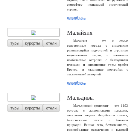
атмосферу незнакомой экзотической
страны.
подробнее...
Малайзия
Малайзия — это и самые
туры
курорты
отели
современные города с динамично
развивающейся индустрией, и огромные
национальные парки, и маленькие
необитаемые островки с безлюдными
пляжами, и живописные горы хребта
Крокер, и старинные постройки с
тысячелетней историей.
подробнее...
Мальдивы
Мальдивский архипелаг — это 1192
туры
курорты
отели
острова с живописными пляжами,
ласковыми водами Индийского океана,
белоснежным песком и богатой
природой. Вечное лето, безмятежность,
разнообразные развлечения и высокий