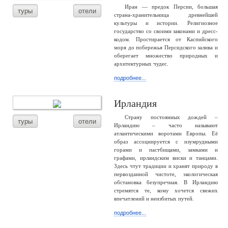
Иран — предок Персии, большая
туры
отели
страна-хранительница древнейшей
культуры и истории. Религиозное
государство со своими законами и дресс-
кодом. Простирается от Каспийского
моря до побережья Персидского залива и
оберегает множество природных и
архитектурных чудес.
подробнее...
Ирландия
Страну постоянных дождей –
туры
отели
Ирландию – часто называют
атлантическими воротами Европы. Её
образ ассоциируется с изумрудными
горами и пастбищами, замками и
графами, ирландским виски и танцами.
Здесь чтут традиции и хранят природу в
первозданной чистоте, экологическая
обстановка безупречная. В Ирландию
стремятся те, кому хочется свежих
впечатлений и неизбитых путей.
подробнее...