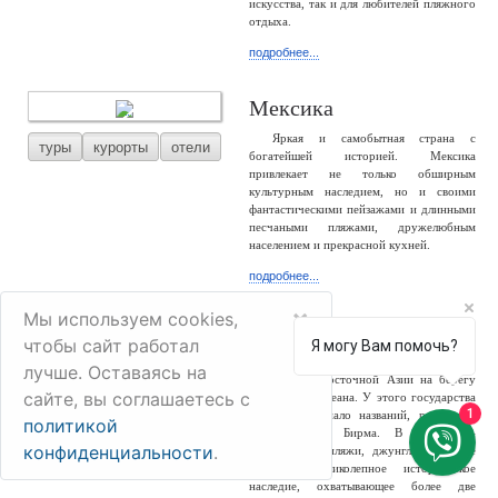
искусства, так и для любителей пляжного
отдыха.
подробнее...
Мексика
Яркая и самобытная страна с
туры
курорты
отели
богатейшей историей. Мексика
привлекает не только обширным
культурным наследием, но и своими
фантастическими пейзажами и длинными
песчаными пляжами, дружелюбным
населением и прекрасной кухней.
подробнее...
×
Мы используем cookies,
Мьянма
чтобы сайт работал
Я могу Вам помочь?
Мьянма – большая и разнообразная
лучше. Оставаясь на
туры
отели
страна Юго-Восточной Азии на берегу
сайте, вы соглашаетесь с
Индийского океана. У этого государства
1
сменилось немало названий, россиянам
политикой
известно как Бирма. В стране –
конфиденциальности
.
белоснежные пляжи, джунгли, снежные
горы и великолепное историческое
наследие, охватывающее более две