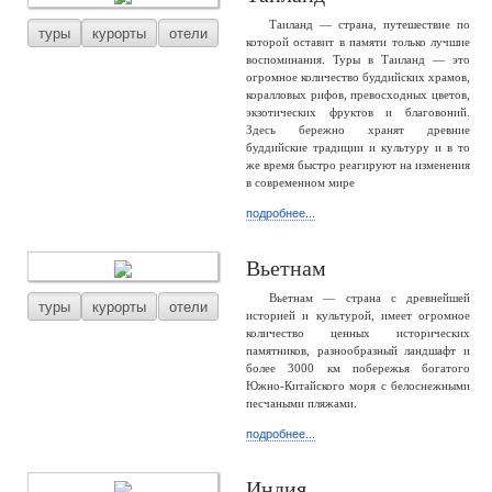
Таиланд — страна, путешествие по
туры
курорты
отели
которой оставит в памяти только лучшие
воспоминания. Туры в Таиланд — это
огромное количество буддийских храмов,
коралловых рифов, превосходных цветов,
экзотических фруктов и благовоний.
Здесь бережно хранят древние
буддийские традиции и культуру и в то
же время быстро реагируют на изменения
в современном мире
подробнее...
Вьетнам
Вьетнам — страна с древнейшей
туры
курорты
отели
историей и культурой, имеет огромное
количество ценных исторических
памятников, разнообразный ландшафт и
более 3000 км побережья богатого
Южно-Китайского моря с белоснежными
песчаными пляжами.
подробнее...
Индия