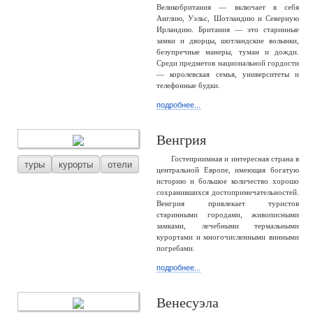
Великобритания — включает в себя
Англию, Уэльс, Шотландию и Северную
Ирландию. Британия — это старинные
замки и дворцы, шотландские волынки,
безупречные манеры, туман и дожди.
Среди предметов национальной гордости
— королевская семья, университеты и
телефонные будки.
подробнее...
Венгрия
Гостеприимная и интересная страна в
туры
курорты
отели
центральной Европе, имеющая богатую
историю и большое количество хорошо
сохранившихся достопримечательностей.
Венгрия привлекает туристов
старинными городами, живописными
замками, лечебными термальными
курортами и многочисленными винными
погребами.
подробнее...
Венесуэла