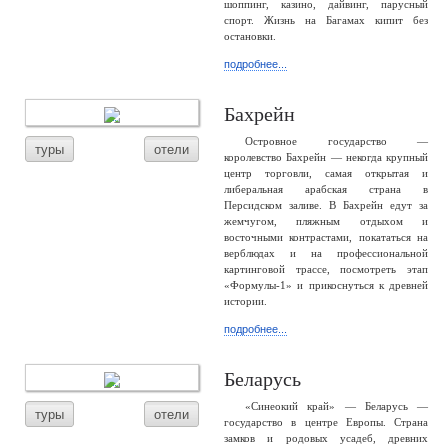
шоппинг, казино, дайвинг, парусный
спорт. Жизнь на Багамах кипит без
остановки.
подробнее...
Бахрейн
Островное государство —
туры
отели
королевство Бахрейн — некогда крупный
центр торговли, самая открытая и
либеральная арабская страна в
Персидском заливе. В Бахрейн едут за
жемчугом, пляжным отдыхом и
восточными контрастами, покататься на
верблюдах и на профессиональной
картинговой трассе, посмотреть этап
«Формулы-1» и прикоснуться к древней
истории.
подробнее...
Беларусь
«Синеокий край» — Беларусь —
туры
отели
государство в центре Европы. Страна
замков и родовых усадеб, древних