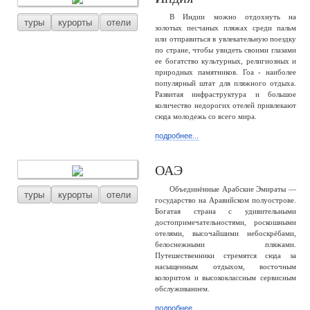
В Индии можно отдохнуть на
туры
курорты
отели
золотых песчаных пляжах среди пальм
или отправиться в увлекательную поездку
по стране, чтобы увидеть своими глазами
ее богатство культурных, религиозных и
природных памятников. Гоа - наиболее
популярный штат для пляжного отдыха.
Развитая инфраструктура и большое
количество недорогих отелей привлекают
сюда молодежь со всего мира.
подробнее...
ОАЭ
Объединённые Арабские Эмираты —
туры
курорты
отели
государство на Аравийском полуострове.
Богатая страна с удивительными
достопримечательностями, роскошными
отелями, высочайшими небоскрёбами,
белоснежными пляжами.
Путешественники стремятся сюда за
насыщенным отдыхом, восточным
колоритом и высококлассным сервисным
обслуживанием.
подробнее...