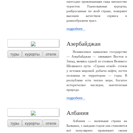
ежегодно привлекающие сюда множество
туристов. Горнолыжные курорты,
разбросанные по всей стране, покоряют
высоким качеством сервиса и
разнообразием трасс.
подробнее...
Азербайджан
Независимое кавказское государство
туры
курорты
отели
— Азербайджан — связывает Восток и
Запад, являясь одной из стоянок Великого
Шелкового пути. «Страна огней» стояла
у истоков мировой добычи нефти, почти
половина ее территории — горы. В
республике есть теплое море, богатое
историческое наследие, экзотическая
природа.
подробнее...
Албания
Албания — маленькая страна на
туры
курорты
отели
Балканах, с каждым годом она становится
всё популярнее: привлекает своим