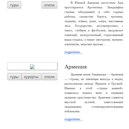
В Южной Америке восточнее Анд
туры
отели
простирается Аргентина. Ландшафты
страны объединяют в себе горные
районы, скалистые берега, тропики,
ледники, пляжи, реки, озера, массивные
леса. Государство, ассоциируемое с
танго, стейком и футболом, предлагает
пляжный, экскурсионный, горнолыжный
виды отдыха, а также экотуризм, трекинг,
альпинизм, морские круизы…
подробнее...
Армения
Древняя земля Закавказья — Армения
туры
курорты
отели
— страна, не имеющая выхода к морю,
расположена между Ираном и Грузией.
Именно в этой «стране камней»
появилось первое вино и первыми
приняли христианство. Армения славится
вкусной кухней, алкогольными
традициями, головокружительными
пейзажами.
подробнее...