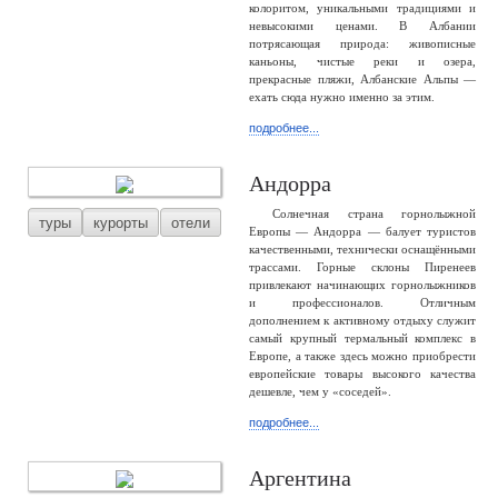
колоритом, уникальными традициями и
невысокими ценами. В Албании
потрясающая природа: живописные
каньоны, чистые реки и озера,
прекрасные пляжи, Албанские Альпы —
ехать сюда нужно именно за этим.
подробнее...
Андорра
Солнечная страна горнолыжной
туры
курорты
отели
Европы — Андорра — балует туристов
качественными, технически оснащёнными
трассами. Горные склоны Пиренеев
привлекают начинающих горнолыжников
и профессионалов. Отличным
дополнением к активному отдыху служит
самый крупный термальный комплекс в
Европе, а также здесь можно приобрести
европейские товары высокого качества
дешевле, чем у «соседей».
подробнее...
Аргентина