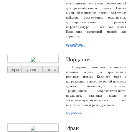
она открывает множество возможностей
для разнообразного отдыха. Теплый
океан, белоснежные пляжи, эффектные
пейзажи, тысячелетние религиозные
достопримечательности, развитая
инфраструктура — все это делает
Индонезию настоящей меккой для
туристов.
подробнее...
Иордания
Иордания позволяет совместить
туры
курорты
отели
пляжный отдых на красивейших
песчаных пляжах Красного моря с
погружением в историю одной из самых
древних цивилизаций востока.
Традиционная доброжелательность
иорданцев, отличная кухня и
захватывающие путешествия по стране
никого не оставят равнодушными.
подробнее...
Иран