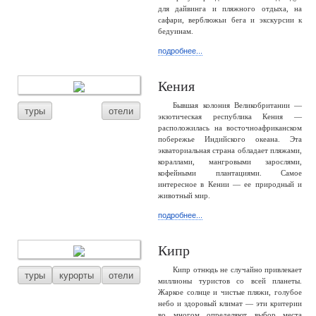
для дайвинга и пляжного отдыха, на
сафари, верблюжьи бега и экскурсии к
бедуинам.
подробнее...
Кения
Бывшая колония Великобритании —
туры
отели
экзотическая республика Кения —
расположилась на восточноафриканском
побережье Индийского океана. Эта
экваториальная страна обладает пляжами,
кораллами, мангровыми зарослями,
кофейными плантациями. Самое
интересное в Кении — ее природный и
животный мир.
подробнее...
Кипр
Кипр отнюдь не случайно привлекает
туры
курорты
отели
миллионы туристов со всей планеты.
Жаркое солнце и чистые пляжи, голубое
небо и здоровый климат — эти критерии
во многом определяют выбор места