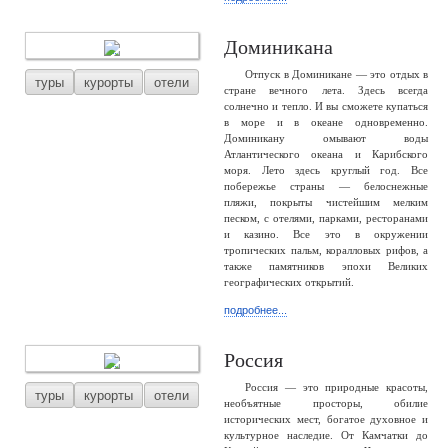
Доминикана
Отпуск в Доминикане — это отдых в
туры
курорты
отели
стране вечного лета. Здесь всегда
солнечно и тепло. И вы сможете купаться
в море и в океане одновременно.
Доминикану омывают воды
Атлантического океана и Карибского
моря. Лето здесь круглый год. Все
побережье страны — белоснежные
пляжи, покрыты чистейшим мелким
песком, с отелями, парками, ресторанами
и казино. Все это в окружении
тропических пальм, коралловых рифов, а
также памятников эпохи Великих
географических открытий.
подробнее...
Россия
Россия — это природные красоты,
туры
курорты
отели
необъятные просторы, обилие
исторических мест, богатое духовное и
культурное наследие. От Камчатки до