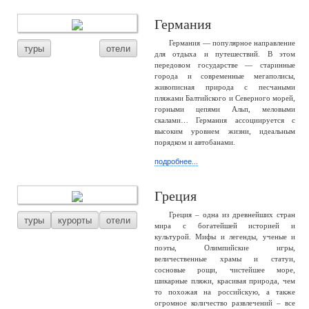
Германия
Германия — популярное направление
туры
отели
для отдыха и путешествий. В этом
передовом государстве — старинные
города и современные мегаполисы,
живописная природа с песчаными
пляжами Балтийского и Северного морей,
горными цепями Альп, меловыми
скалами… Германия ассоциируется с
высоким уровнем жизни, идеальным
порядком и автобанами.
подробнее...
Греция
Греция – одна из древнейших стран
туры
курорты
отели
мира с богатейшей историей и
культурой. Мифы и легенды, ученые и
поэты, Олимпийские игры,
величественные храмы и статуи,
сосновые рощи, чистейшее море,
шикарные пляжи, красивая природа, чем
то похожая на российскую, а также
огромное количество развлечений – все