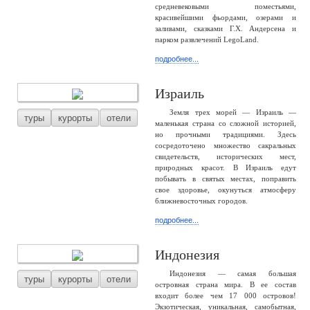
средневековыми поместьями,
красивейшими фьордами, озерами и
заливами, сказками Г.Х. Андерсена и
парком развлечений LegoLand.
подробнее...
Израиль
Земля трех морей — Израиль —
туры
курорты
отели
маленькая страна со сложной историей,
но прочными традициями. Здесь
сосредоточено множество сакральных
свидетельств, исторических мест,
природных красот. В Израиль едут
побывать в святых местах, поправить
свое здоровье, окунуться атмосферу
ближневосточных городов.
подробнее...
Индонезия
Индонезия — самая большая
туры
курорты
отели
островная страна мира. В ее состав
входит более чем 17 000 островов!
Экзотическая, уникальная, самобытная,