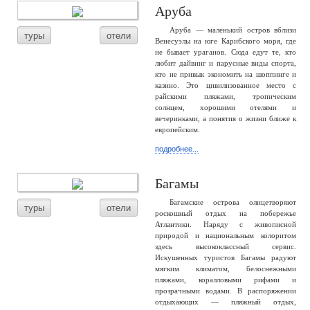
Аруба
Аруба — маленький остров вблизи
туры
отели
Венесуэлы на юге Карибского моря, где
не бывает ураганов. Сюда едут те, кто
любит дайвинг и парусные виды спорта,
кто не привык экономить на шоппинге и
казино. Это цивилизованное место с
райскими пляжами, тропическим
солнцем, хорошими отелями и
вечеринками, а понятия о жизни ближе к
европейским.
подробнее...
Багамы
Багамские острова олицетворяют
туры
отели
роскошный отдых на побережье
Атлантики. Наряду с живописной
природой и национальным колоритом
здесь высококлассный сервис.
Искушенных туристов Багамы радуют
мягким климатом, белоснежными
пляжами, коралловыми рифами и
прозрачными водами. В распоряжении
отдыхающих — пляжный отдых,