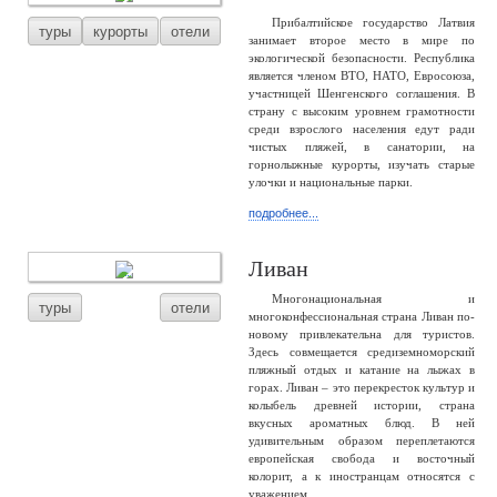
Прибалтийское государство Латвия
туры
курорты
отели
занимает второе место в мире по
экологической безопасности. Республика
является членом ВТО, НАТО, Евросоюза,
участницей Шенгенского соглашения. В
страну с высоким уровнем грамотности
среди взрослого населения едут ради
чистых пляжей, в санатории, на
горнолыжные курорты, изучать старые
улочки и национальные парки.
подробнее...
Ливан
Многонациональная и
туры
отели
многоконфессиональная страна Ливан по-
новому привлекательна для туристов.
Здесь совмещается средиземноморский
пляжный отдых и катание на лыжах в
горах. Ливан – это перекресток культур и
колыбель древней истории, страна
вкусных ароматных блюд. В ней
удивительным образом переплетаются
европейская свобода и восточный
колорит, а к иностранцам относятся с
уважением.