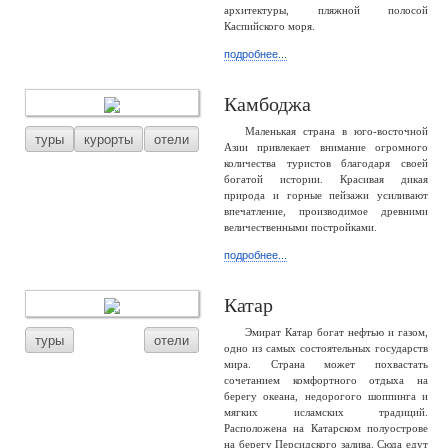
архитектуры, пляжной полосой
Каспийского моря.
подробнее...
Камбоджа
Маленькая страна в юго-восточной
туры
курорты
отели
Азии привлекает внимание огромного
количества туристов благодаря своей
богатой истории. Красивая дикая
природа и горные пейзажи усиливают
впечатление, производимое древними
величественными постройками.
подробнее...
Катар
Эмират Катар богат нефтью и газом,
туры
отели
одно из самых состоятельных государств
мира. Страна может похвастать
сочетанием комфортного отдыха на
берегу океана, недорогого шоппинга и
мягких исламских традиций.
Расположена на Катарском полуострове
на берегу Персидского залива. Сюда едут