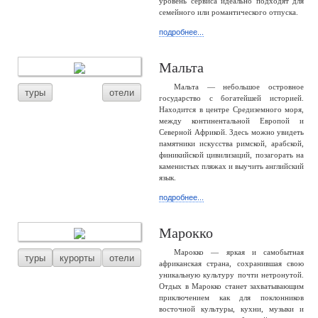
уровень сервиса идеально подходят для
семейного или романтического отпуска.
подробнее...
Мальта
Мальта — небольшое островное
туры
отели
государство с богатейшей историей.
Находится в центре Средиземного моря,
между континентальной Европой и
Северной Африкой. Здесь можно увидеть
памятники искусства римской, арабской,
финикийской цивилизаций, позагорать на
каменистых пляжах и выучить английский
язык.
подробнее...
Марокко
Марокко — яркая и самобытная
туры
курорты
отели
африканская страна, сохранившая свою
уникальную культуру почти нетронутой.
Отдых в Марокко станет захватывающим
приключением как для поклонников
восточной культуры, кухни, музыки и