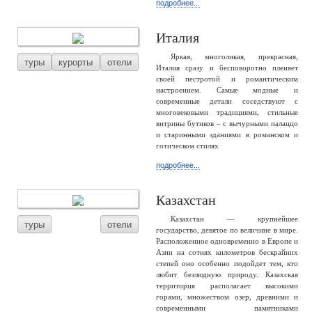
подробнее...
Италия
Яркая, многоликая, прекрасная,
туры
курорты
отели
Италия сразу и бесповоротно пленяет
своей пестротой и романтическим
настроением. Самые модные и
современные детали соседствуют с
многовековыми традициями, стильные
витрины бутиков – с вычурными палаццо
и старинными зданиями в романском и
готическом стилях
подробнее...
Казахстан
Казахстан — крупнейшее
туры
отели
государство, девятое по величине в мире.
Расположенное одновременно в Европе и
Азии на сотнях километров бескрайних
степей оно особенно подойдет тем, кто
любит безлюдную природу. Казахская
территория располагает высокими
горами, множеством озер, древними и
современными памятниками