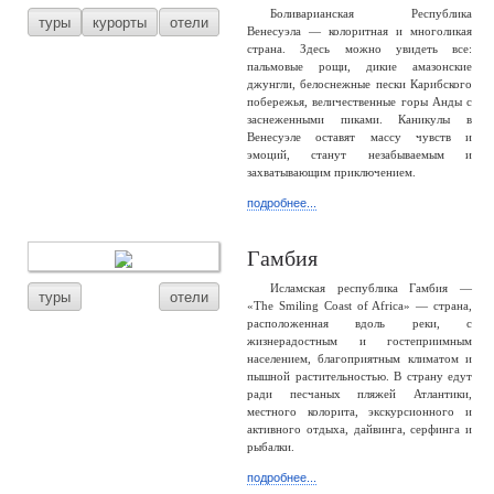
Боливарианская Республика
туры
курорты
отели
Венесуэла — колоритная и многоликая
страна. Здесь можно увидеть все:
пальмовые рощи, дикие амазонские
джунгли, белоснежные пески Карибского
побережья, величественные горы Анды с
заснеженными пиками. Каникулы в
Венесуэле оставят массу чувств и
эмоций, станут незабываемым и
захватывающим приключением.
подробнее...
Гамбия
Исламская республика Гамбия —
туры
отели
«The Smiling Coast of Africa» — страна,
расположенная вдоль реки, с
жизнерадостным и гостеприимным
населением, благоприятным климатом и
пышной растительностью. В страну едут
ради песчаных пляжей Атлантики,
местного колорита, экскурсионного и
активного отдыха, дайвинга, серфинга и
рыбалки.
подробнее...