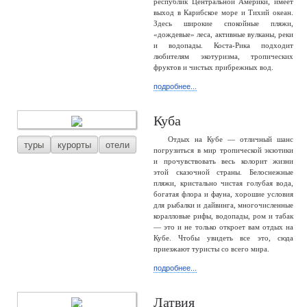
республик Центральной Америки, имеет
выход в Карибское море и Тихий океан.
Здесь широкие спокойные пляжи,
«дождевые» леса, активные вулканы, реки
и водопады. Коста-Рика подходит
любителям экотуризма, тропических
фруктов и чистых прибрежных вод.
подробнее...
Куба
Отдых на Кубе — отличный шанс
туры
курорты
отели
погрузиться в мир тропической экзотики
и прочувствовать весь колорит жизни
этой сказочной страны. Белоснежные
пляжи, кристально чистая голубая вода,
богатая флора и фауна, хорошие условия
для рыбалки и дайвинга, многочисленные
коралловые рифы, водопады, ром и табак
— это и не только откроет вам отдых на
Кубе. Чтобы увидеть все это, сюда
приезжают туристы со всего мира.
подробнее...
Латвия