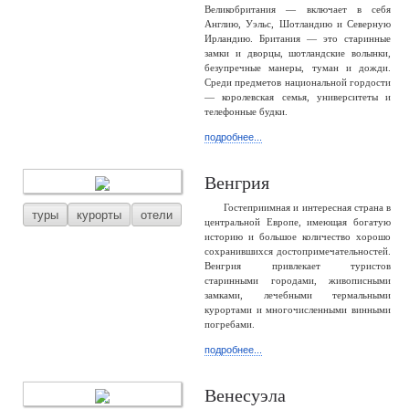
Великобритания — включает в себя
Англию, Уэльс, Шотландию и Северную
Ирландию. Британия — это старинные
замки и дворцы, шотландские волынки,
безупречные манеры, туман и дожди.
Среди предметов национальной гордости
— королевская семья, университеты и
телефонные будки.
подробнее...
Венгрия
Гостеприимная и интересная страна в
туры
курорты
отели
центральной Европе, имеющая богатую
историю и большое количество хорошо
сохранившихся достопримечательностей.
Венгрия привлекает туристов
старинными городами, живописными
замками, лечебными термальными
курортами и многочисленными винными
погребами.
подробнее...
Венесуэла