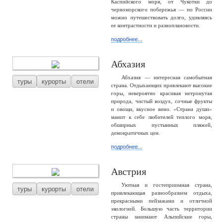
Каспийского моря, от Чукотки до
черноморского побережья — по России
можно путешествовать долго, удивляясь
ее контрастности и разноплановости.
подробнее...
Абхазия
Абхазия — интересная самобытная
туры
курорты
отели
страна. Отдыхающих привлекают высокие
горы, невероятно красивая нетронутая
природа, чистый воздух, сочные фрукты
и овощи, вкусное вино. «Страна души»
манит к себе любителей теплого моря,
обширных пустынных пляжей,
демократичных цен.
подробнее...
Австрия
Уютная и гостеприимная страна,
туры
курорты
отели
привлекающая разнообразием отдыха,
прекрасными пейзажами и отличной
экологией. Большую часть территории
страны занимают Альпийские горы,