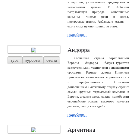
колоритом, уникальными традициями и
невысокими ценами. В Албании
потрясающая природа: живописные
каньоны, чистые реки и озера,
прекрасные пляжи, Албанские Альпы —
ехать сюда нужно именно за этим.
подробнее...
Андорра
Солнечная страна горнолыжной
туры
курорты
отели
Европы — Андорра — балует туристов
качественными, технически оснащёнными
трассами. Горные склоны Пиренеев
привлекают начинающих горнолыжников
и профессионалов. Отличным
дополнением к активному отдыху служит
самый крупный термальный комплекс в
Европе, а также здесь можно приобрести
европейские товары высокого качества
дешевле, чем у «соседей».
подробнее...
Аргентина