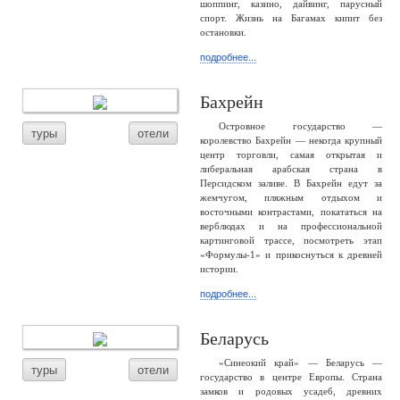
шоппинг, казино, дайвинг, парусный
спорт. Жизнь на Багамах кипит без
остановки.
подробнее...
Бахрейн
Островное государство —
туры
отели
королевство Бахрейн — некогда крупный
центр торговли, самая открытая и
либеральная арабская страна в
Персидском заливе. В Бахрейн едут за
жемчугом, пляжным отдыхом и
восточными контрастами, покататься на
верблюдах и на профессиональной
картинговой трассе, посмотреть этап
«Формулы-1» и прикоснуться к древней
истории.
подробнее...
Беларусь
«Синеокий край» — Беларусь —
туры
отели
государство в центре Европы. Страна
замков и родовых усадеб, древних