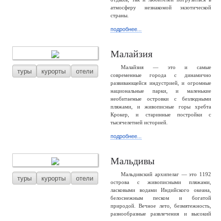
атмосферу незнакомой экзотической
страны.
подробнее...
Малайзия
Малайзия — это и самые
туры
курорты
отели
современные города с динамично
развивающейся индустрией, и огромные
национальные парки, и маленькие
необитаемые островки с безлюдными
пляжами, и живописные горы хребта
Крокер, и старинные постройки с
тысячелетней историей.
подробнее...
Мальдивы
Мальдивский архипелаг — это 1192
туры
курорты
отели
острова с живописными пляжами,
ласковыми водами Индийского океана,
белоснежным песком и богатой
природой. Вечное лето, безмятежность,
разнообразные развлечения и высокий