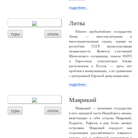
подробнее...
Литва
Южное прибалтийское государство
туры
отели
Литва — многокультурная и
многонациональная страна, первая из
республик СССР провозгласившая
независимость. Является участницей
Шенгенского соглашения, членом НАТО
и Евросоюза, относительно близко
расположена к России — здесь нет
проблем в коммуникации, а по сравнению
с центральной Европой цены невысокие.
подробнее...
Маврикий
Маврикий — маленькое государство
туры
отели
в юго-западной части Индийского океана,
включающее в себя острова Маврикий,
Родригес, Рафаэль и ряд более мелких
островков. Маврикий порадует как
сторонников расслабленного пляжного
отдыха, так и любителей погрузиться в