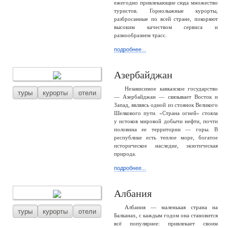
ежегодно привлекающие сюда множество
туристов. Горнолыжные курорты,
разбросанные по всей стране, покоряют
высоким качеством сервиса и
разнообразием трасс.
подробнее...
Азербайджан
Независимое кавказское государство
туры
курорты
отели
— Азербайджан — связывает Восток и
Запад, являясь одной из стоянок Великого
Шелкового пути. «Страна огней» стояла
у истоков мировой добычи нефти, почти
половина ее территории — горы. В
республике есть теплое море, богатое
историческое наследие, экзотическая
природа.
подробнее...
Албания
Албания — маленькая страна на
туры
курорты
отели
Балканах, с каждым годом она становится
всё популярнее: привлекает своим