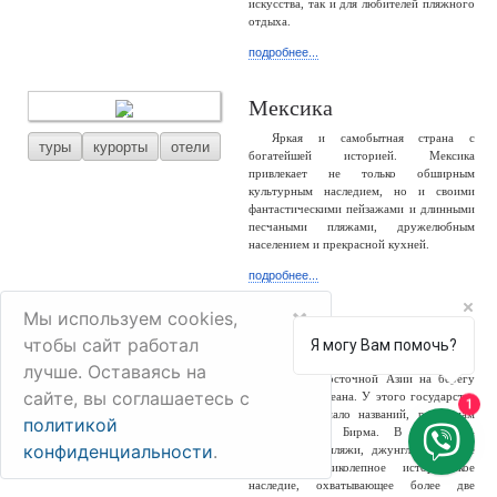
искусства, так и для любителей пляжного
отдыха.
подробнее...
Мексика
Яркая и самобытная страна с
туры
курорты
отели
богатейшей историей. Мексика
привлекает не только обширным
культурным наследием, но и своими
фантастическими пейзажами и длинными
песчаными пляжами, дружелюбным
населением и прекрасной кухней.
подробнее...
×
Мы используем cookies,
Мьянма
чтобы сайт работал
Я могу Вам помочь?
Мьянма – большая и разнообразная
лучше. Оставаясь на
туры
отели
страна Юго-Восточной Азии на берегу
сайте, вы соглашаетесь с
Индийского океана. У этого государства
1
сменилось немало названий, россиянам
политикой
известно как Бирма. В стране –
конфиденциальности
.
белоснежные пляжи, джунгли, снежные
горы и великолепное историческое
наследие, охватывающее более две