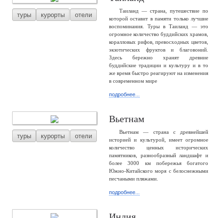
Таиланд — страна, путешествие по
туры
курорты
отели
которой оставит в памяти только лучшие
воспоминания. Туры в Таиланд — это
огромное количество буддийских храмов,
коралловых рифов, превосходных цветов,
экзотических фруктов и благовоний.
Здесь бережно хранят древние
буддийские традиции и культуру и в то
же время быстро реагируют на изменения
в современном мире
подробнее...
Вьетнам
Вьетнам — страна с древнейшей
туры
курорты
отели
историей и культурой, имеет огромное
количество ценных исторических
памятников, разнообразный ландшафт и
более 3000 км побережья богатого
Южно-Китайского моря с белоснежными
песчаными пляжами.
подробнее...
Индия