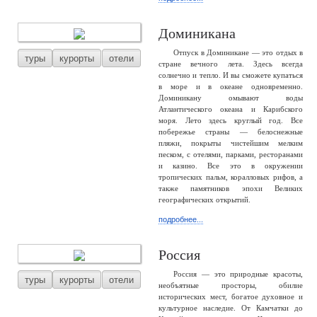
Доминикана
Отпуск в Доминикане — это отдых в
туры
курорты
отели
стране вечного лета. Здесь всегда
солнечно и тепло. И вы сможете купаться
в море и в океане одновременно.
Доминикану омывают воды
Атлантического океана и Карибского
моря. Лето здесь круглый год. Все
побережье страны — белоснежные
пляжи, покрыты чистейшим мелким
песком, с отелями, парками, ресторанами
и казино. Все это в окружении
тропических пальм, коралловых рифов, а
также памятников эпохи Великих
географических открытий.
подробнее...
Россия
Россия — это природные красоты,
туры
курорты
отели
необъятные просторы, обилие
исторических мест, богатое духовное и
культурное наследие. От Камчатки до