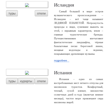
Исландия
Самый большой в мире остров
туры
отели
вулканического происхождения –
Исландию – всё чаще называют
ЛЕДЯНОЙ ПЛАНЕТОЙ. Нетронутость
природы и люди, сумевшие выжить на
этой, с взрывным характером, земле –
главные туристические бренды.
Путешественников впечатляют
фантастические ландшафты, чёрные
базальтовые пески береговой линии,
мощные водопады и ледники,
покрывающие дремлющие вулканы.
подробнее...
Испания
Испания - одно из самых
туры
курорты
отели
востребованных мест летнего отпуска для
миллионов туристов. Комфортный,
теплый, сухой климат, множество
солнечных дней в году (включая зимние
месяцы), чистое море привлекают сюда
миллионы людей.