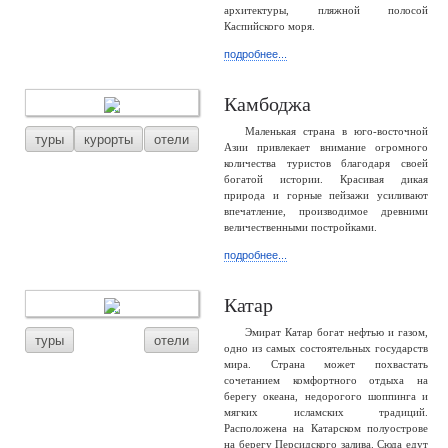
архитектуры, пляжной полосой
Каспийского моря.
подробнее...
Камбоджа
Маленькая страна в юго-восточной
туры
курорты
отели
Азии привлекает внимание огромного
количества туристов благодаря своей
богатой истории. Красивая дикая
природа и горные пейзажи усиливают
впечатление, производимое древними
величественными постройками.
подробнее...
Катар
Эмират Катар богат нефтью и газом,
туры
отели
одно из самых состоятельных государств
мира. Страна может похвастать
сочетанием комфортного отдыха на
берегу океана, недорогого шоппинга и
мягких исламских традиций.
Расположена на Катарском полуострове
на берегу Персидского залива. Сюда едут