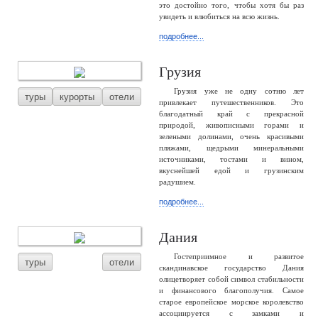
это достойно того, чтобы хотя бы раз
увидеть и влюбиться на всю жизнь.
подробнее...
Грузия
Грузия уже не одну сотню лет
туры
курорты
отели
привлекает путешественников. Это
благодатный край с прекрасной
природой, живописными горами и
зелеными долинами, очень красивыми
пляжами, щедрыми минеральными
источниками, тостами и вином,
вкуснейшей едой и грузинским
радушием.
подробнее...
Дания
Гостеприимное и развитое
туры
отели
скандинавское государство Дания
олицетворяет собой символ стабильности
и финансового благополучия. Самое
старое европейское морское королевство
ассоциируется с замками и