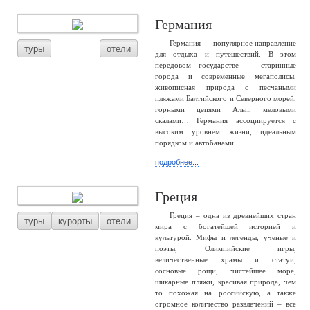
Германия
Германия — популярное направление
туры
отели
для отдыха и путешествий. В этом
передовом государстве — старинные
города и современные мегаполисы,
живописная природа с песчаными
пляжами Балтийского и Северного морей,
горными цепями Альп, меловыми
скалами… Германия ассоциируется с
высоким уровнем жизни, идеальным
порядком и автобанами.
подробнее...
Греция
Греция – одна из древнейших стран
туры
курорты
отели
мира с богатейшей историей и
культурой. Мифы и легенды, ученые и
поэты, Олимпийские игры,
величественные храмы и статуи,
сосновые рощи, чистейшее море,
шикарные пляжи, красивая природа, чем
то похожая на российскую, а также
огромное количество развлечений – все