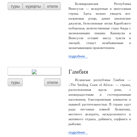
Боливарианская Республика
туры
курорты
отели
Венесуэла — колоритная и многоликая
страна. Здесь можно увидеть все:
пальмовые рощи, дикие амазонские
джунгли, белоснежные пески Карибского
побережья, величественные горы Анды с
заснеженными пиками. Каникулы в
Венесуэле оставят массу чувств и
эмоций, станут незабываемым и
захватывающим приключением.
подробнее...
Гамбия
Исламская республика Гамбия —
туры
отели
«The Smiling Coast of Africa» — страна,
расположенная вдоль реки, с
жизнерадостным и гостеприимным
населением, благоприятным климатом и
пышной растительностью. В страну едут
ради песчаных пляжей Атлантики,
местного колорита, экскурсионного и
активного отдыха, дайвинга, серфинга и
рыбалки.
подробнее...