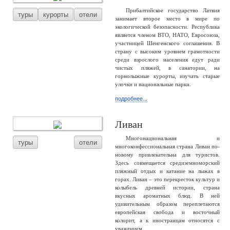
Прибалтийское государство Латвия
туры
курорты
отели
занимает второе место в мире по
экологической безопасности. Республика
является членом ВТО, НАТО, Евросоюза,
участницей Шенгенского соглашения. В
страну с высоким уровнем грамотности
среди взрослого населения едут ради
чистых пляжей, в санатории, на
горнолыжные курорты, изучать старые
улочки и национальные парки.
подробнее...
Ливан
Многонациональная и
туры
отели
многоконфессиональная страна Ливан по-
новому привлекательна для туристов.
Здесь совмещается средиземноморский
пляжный отдых и катание на лыжах в
горах. Ливан – это перекресток культур и
колыбель древней истории, страна
вкусных ароматных блюд. В ней
удивительным образом переплетаются
европейская свобода и восточный
колорит, а к иностранцам относятся с
уважением.