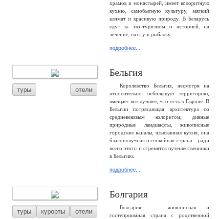
храмов и монастырей, имеет колоритную
кухню, самобытную культуру, мягкий
климат и красивую природу. В Беларусь
едут за эко-туризмом и историей, на
лечение, охоту и рыбалку.
подробнее...
Бельгия
Королевство Бельгия, несмотря на
туры
отели
относительно небольшую территорию,
вмещает всё лучшее, что есть в Европе. В
Бельгии потрясающая архитектура со
средневековым колоритом, дивные
природные ландшафты, живописные
городские каналы, изысканная кухня, она
благополучная и спокойная страна – ради
всего этого и стремятся путешественники
в Бельгию.
подробнее...
Болгария
Болгария — живописная и
туры
курорты
отели
гостеприимная страна с родственной