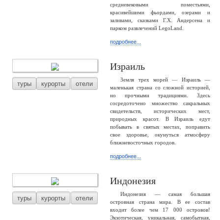
средневековыми поместьями,
красивейшими фьордами, озерами и
заливами, сказками Г.Х. Андерсена и
парком развлечений LegoLand.
подробнее...
Израиль
Земля трех морей — Израиль —
туры
курорты
отели
маленькая страна со сложной историей,
но прочными традициями. Здесь
сосредоточено множество сакральных
свидетельств, исторических мест,
природных красот. В Израиль едут
побывать в святых местах, поправить
свое здоровье, окунуться атмосферу
ближневосточных городов.
подробнее...
Индонезия
Индонезия — самая большая
туры
курорты
отели
островная страна мира. В ее состав
входит более чем 17 000 островов!
Экзотическая, уникальная, самобытная,