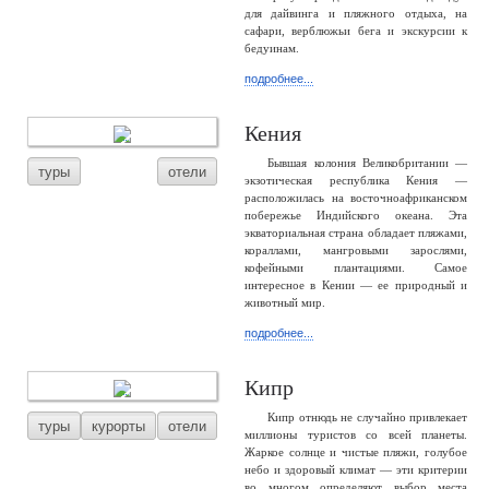
для дайвинга и пляжного отдыха, на
сафари, верблюжьи бега и экскурсии к
бедуинам.
подробнее...
Кения
Бывшая колония Великобритании —
туры
отели
экзотическая республика Кения —
расположилась на восточноафриканском
побережье Индийского океана. Эта
экваториальная страна обладает пляжами,
кораллами, мангровыми зарослями,
кофейными плантациями. Самое
интересное в Кении — ее природный и
животный мир.
подробнее...
Кипр
Кипр отнюдь не случайно привлекает
туры
курорты
отели
миллионы туристов со всей планеты.
Жаркое солнце и чистые пляжи, голубое
небо и здоровый климат — эти критерии
во многом определяют выбор места