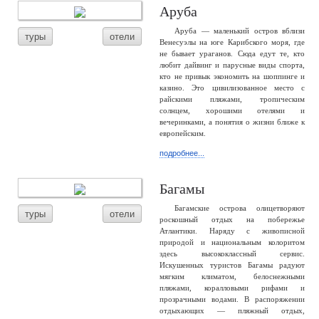
Аруба
Аруба — маленький остров вблизи
туры
отели
Венесуэлы на юге Карибского моря, где
не бывает ураганов. Сюда едут те, кто
любит дайвинг и парусные виды спорта,
кто не привык экономить на шоппинге и
казино. Это цивилизованное место с
райскими пляжами, тропическим
солнцем, хорошими отелями и
вечеринками, а понятия о жизни ближе к
европейским.
подробнее...
Багамы
Багамские острова олицетворяют
туры
отели
роскошный отдых на побережье
Атлантики. Наряду с живописной
природой и национальным колоритом
здесь высококлассный сервис.
Искушенных туристов Багамы радуют
мягким климатом, белоснежными
пляжами, коралловыми рифами и
прозрачными водами. В распоряжении
отдыхающих — пляжный отдых,