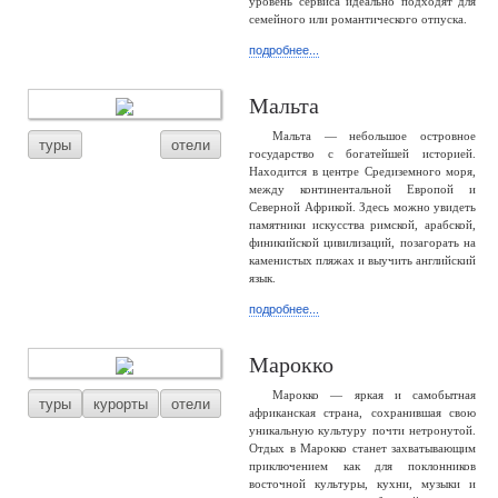
уровень сервиса идеально подходят для
семейного или романтического отпуска.
подробнее...
Мальта
Мальта — небольшое островное
туры
отели
государство с богатейшей историей.
Находится в центре Средиземного моря,
между континентальной Европой и
Северной Африкой. Здесь можно увидеть
памятники искусства римской, арабской,
финикийской цивилизаций, позагорать на
каменистых пляжах и выучить английский
язык.
подробнее...
Марокко
Марокко — яркая и самобытная
туры
курорты
отели
африканская страна, сохранившая свою
уникальную культуру почти нетронутой.
Отдых в Марокко станет захватывающим
приключением как для поклонников
восточной культуры, кухни, музыки и