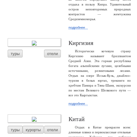
отдыха в пользу Кипра. Удивительный
остров неповторимых природных
контрастов — жемчужина
Средиземноморья.
подробнее...
Киргизия
Исторически кочевую страну
туры
отели
Киргизию называют бриллиантом
Средней Азии. Эта горная республика
богата альпийскими лугами, целебными
источниками, реликтовыми лесами.
Отдых на озере Иссык-Куль, джайлоо-
туризм в белых юртах, трекинги по
хребтам Памира и Тянь-Шаня, экскурсии
по местам Великого Шелкового пути —
все это Кыргызстан.
подробнее...
Китай
Отдых в Китае прекрасен всем:
туры
курорты
отели
длинные пляжи и первоклассные отельные