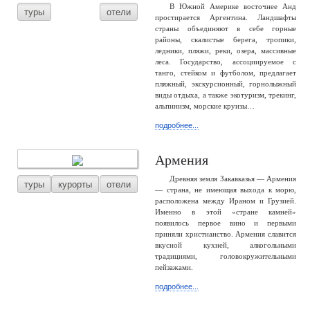
В Южной Америке восточнее Анд
туры
отели
простирается Аргентина. Ландшафты
страны объединяют в себе горные
районы, скалистые берега, тропики,
ледники, пляжи, реки, озера, массивные
леса. Государство, ассоциируемое с
танго, стейком и футболом, предлагает
пляжный, экскурсионный, горнолыжный
виды отдыха, а также экотуризм, трекинг,
альпинизм, морские круизы…
подробнее...
Армения
Древняя земля Закавказья — Армения
туры
курорты
отели
— страна, не имеющая выхода к морю,
расположена между Ираном и Грузией.
Именно в этой «стране камней»
появилось первое вино и первыми
приняли христианство. Армения славится
вкусной кухней, алкогольными
традициями, головокружительными
пейзажами.
подробнее...