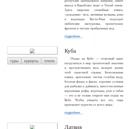
республик Центральной Америки, имеет
выход в Карибское море и Тихий океан.
Здесь широкие спокойные пляжи,
«дождевые» леса, активные вулканы, реки
и водопады. Коста-Рика подходит
любителям экотуризма, тропических
фруктов и чистых прибрежных вод.
подробнее...
Куба
Отдых на Кубе — отличный шанс
туры
курорты
отели
погрузиться в мир тропической экзотики
и прочувствовать весь колорит жизни
этой сказочной страны. Белоснежные
пляжи, кристально чистая голубая вода,
богатая флора и фауна, хорошие условия
для рыбалки и дайвинга, многочисленные
коралловые рифы, водопады, ром и табак
— это и не только откроет вам отдых на
Кубе. Чтобы увидеть все это, сюда
приезжают туристы со всего мира.
подробнее...
Латвия