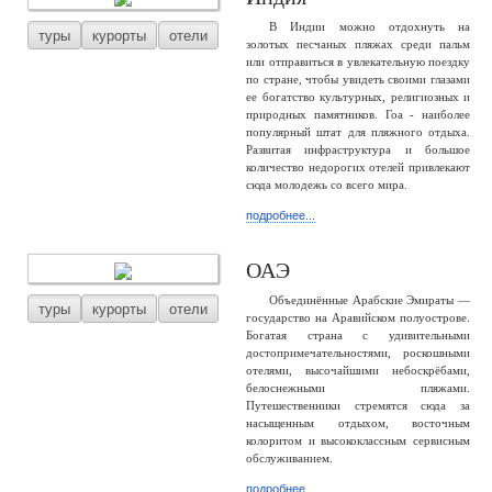
В Индии можно отдохнуть на
туры
курорты
отели
золотых песчаных пляжах среди пальм
или отправиться в увлекательную поездку
по стране, чтобы увидеть своими глазами
ее богатство культурных, религиозных и
природных памятников. Гоа - наиболее
популярный штат для пляжного отдыха.
Развитая инфраструктура и большое
количество недорогих отелей привлекают
сюда молодежь со всего мира.
подробнее...
ОАЭ
Объединённые Арабские Эмираты —
туры
курорты
отели
государство на Аравийском полуострове.
Богатая страна с удивительными
достопримечательностями, роскошными
отелями, высочайшими небоскрёбами,
белоснежными пляжами.
Путешественники стремятся сюда за
насыщенным отдыхом, восточным
колоритом и высококлассным сервисным
обслуживанием.
подробнее...