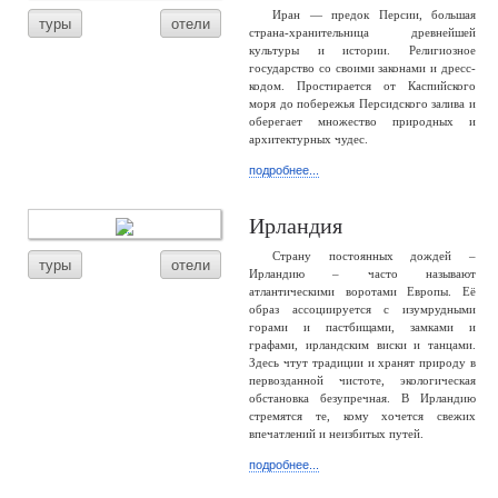
Иран — предок Персии, большая
туры
отели
страна-хранительница древнейшей
культуры и истории. Религиозное
государство со своими законами и дресс-
кодом. Простирается от Каспийского
моря до побережья Персидского залива и
оберегает множество природных и
архитектурных чудес.
подробнее...
Ирландия
Страну постоянных дождей –
туры
отели
Ирландию – часто называют
атлантическими воротами Европы. Её
образ ассоциируется с изумрудными
горами и пастбищами, замками и
графами, ирландским виски и танцами.
Здесь чтут традиции и хранят природу в
первозданной чистоте, экологическая
обстановка безупречная. В Ирландию
стремятся те, кому хочется свежих
впечатлений и неизбитых путей.
подробнее...