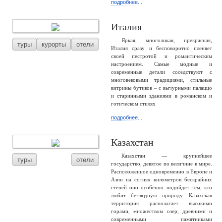
подробнее...
Италия
Яркая, многоликая, прекрасная,
туры
курорты
отели
Италия сразу и бесповоротно пленяет
своей пестротой и романтическим
настроением. Самые модные и
современные детали соседствуют с
многовековыми традициями, стильные
витрины бутиков – с вычурными палаццо
и старинными зданиями в романском и
готическом стилях
подробнее...
Казахстан
Казахстан — крупнейшее
туры
отели
государство, девятое по величине в мире.
Расположенное одновременно в Европе и
Азии на сотнях километров бескрайних
степей оно особенно подойдет тем, кто
любит безлюдную природу. Казахская
территория располагает высокими
горами, множеством озер, древними и
современными памятниками