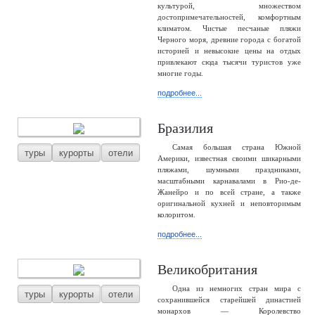
культурой, множеством
достопримечательностей, комфортным
климатом. Чистые песчаные пляжи
Черного моря, древние города с богатой
историей и невысокие цены на отдых
привлекают сюда тысячи туристов уже
многие годы.
подробнее...
Бразилия
Самая большая страна Южной
туры
курорты
отели
Америки, известная своими шикарными
пляжами, шумными праздниками,
масштабными карнавалами в Рио-де-
Жанейро и по всей стране, а также
оригинальной кухней и неповторимым
колоритом.
подробнее...
Великобритания
Одна из немногих стран мира с
туры
курорты
отели
сохранившейся старейшей династией
монархов — Королевство