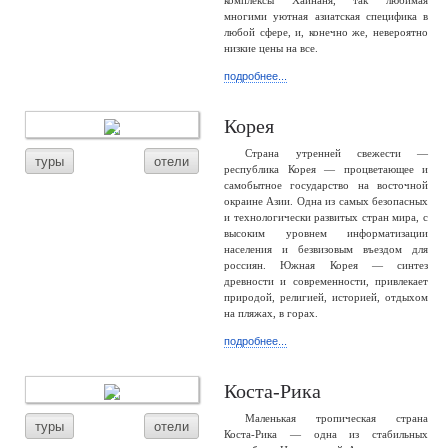
комплексы Хайнаня, так любимая
многими уютная азиатская специфика в
любой сфере, и, конечно же, невероятно
низкие цены на все.
подробнее...
Корея
Страна утренней свежести —
туры
отели
республика Корея — процветающее и
самобытное государство на восточной
окраине Азии. Одна из самых безопасных
и технологически развитых стран мира, с
высоким уровнем информатизации
населения и безвизовым въездом для
россиян. Южная Корея — синтез
древности и современности, привлекает
природой, религией, историей, отдыхом
на пляжах, в горах.
подробнее...
Коста-Рика
Маленькая тропическая страна
туры
отели
Коста-Рика — одна из стабильных