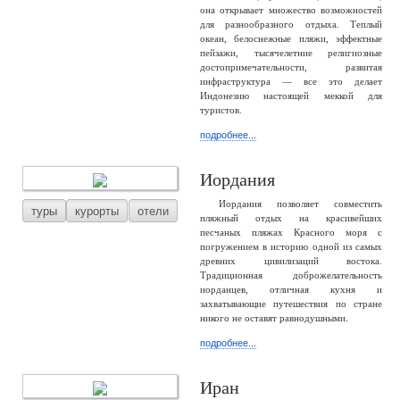
она открывает множество возможностей
для разнообразного отдыха. Теплый
океан, белоснежные пляжи, эффектные
пейзажи, тысячелетние религиозные
достопримечательности, развитая
инфраструктура — все это делает
Индонезию настоящей меккой для
туристов.
подробнее...
Иордания
Иордания позволяет совместить
туры
курорты
отели
пляжный отдых на красивейших
песчаных пляжах Красного моря с
погружением в историю одной из самых
древних цивилизаций востока.
Традиционная доброжелательность
иорданцев, отличная кухня и
захватывающие путешествия по стране
никого не оставят равнодушными.
подробнее...
Иран