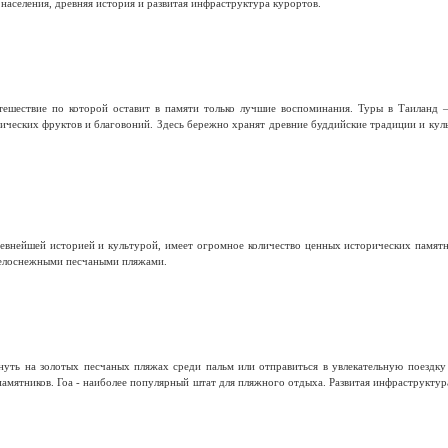
населения, древняя история и развитая инфраструктура курортов.
тешествие по которой оставит в памяти только лучшие воспоминания. Туры в Таиланд 
тических фруктов и благовоний. Здесь бережно хранят древние буддийские традиции и кул
евнейшей историей и культурой, имеет огромное количество ценных исторических памятн
елоснежными песчаными пляжами.
ть на золотых песчаных пляжах среди пальм или отправиться в увлекательную поездку п
амятников. Гоа - наиболее популярный штат для пляжного отдыха. Развитая инфраструкту