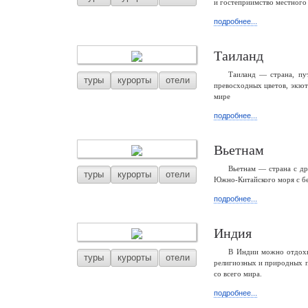
и гостеприимство местного 
подробнее...
Таиланд
Таиланд — страна, пу
туры
курорты
отели
превосходных цветов, экзо
мире
подробнее...
Вьетнам
Вьетнам — страна с др
туры
курорты
отели
Южно-Китайского моря с б
подробнее...
Индия
В Индии можно отдохну
туры
курорты
отели
религиозных и природных п
со всего мира.
подробнее...