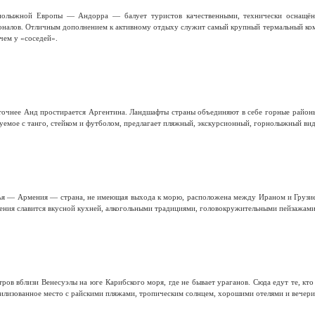
рнолыжной Европы — Андорра — балует туристов качественными, технически оснащён
налов. Отличным дополнением к активному отдыху служит самый крупный термальный комп
 чем у «соседей».
чнее Анд простирается Аргентина. Ландшафты страны объединяют в себе горные районы, с
руемое с танго, стейком и футболом, предлагает пляжный, экскурсионный, горнолыжный вид
зья — Армения — страна, не имеющая выхода к морю, расположена между Ираном и Грузие
ения славится вкусной кухней, алкогольными традициями, головокружительными пейзажами
ров вблизи Венесуэлы на юге Карибского моря, где не бывает ураганов. Сюда едут те, кто
вилизованное место с райскими пляжами, тропическим солнцем, хорошими отелями и вечери