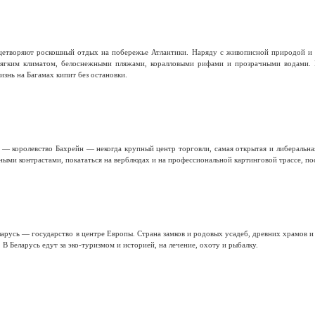
ицетворяют роскошный отдых на побережье Атлантики. Наряду с живописной природой и 
мягким климатом, белоснежными пляжами, коралловыми рифами и прозрачными водами.
изнь на Багамах кипит без остановки.
 — королевство Бахрейн — некогда крупный центр торговли, самая открытая и либеральная
ыми контрастами, покататься на верблюдах и на профессиональной картинговой трассе, по
арусь — государство в центре Европы. Страна замков и родовых усадеб, древних храмов 
 В Беларусь едут за эко-туризмом и историей, на лечение, охоту и рыбалку.