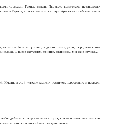
ными трассами. Горные склоны Пиренеев привлекают начинающих
лекс в Европе, а также здесь можно приобрести европейские товары
калистые берега, тропики, ледники, пляжи, реки, озера, массивные
ы отдыха, а также экотуризм, трекинг, альпинизм, морские круизы…
й. Именно в этой «стране камней» появилось первое вино и первыми
.
 любит дайвинг и парусные виды спорта, кто не привык экономить на
нками, а понятия о жизни ближе к европейским.