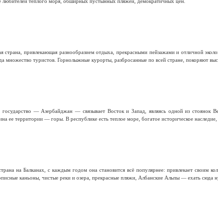
е любителей теплого моря, обширных пустынных пляжей, демократичных цен.
я страна, привлекающая разнообразием отдыха, прекрасными пейзажами и отличной эколо
а множество туристов. Горнолыжные курорты, разбросанные по всей стране, покоряют высо
е государство — Азербайджан — связывает Восток и Запад, являясь одной из стоянок В
на ее территории — горы. В республике есть теплое море, богатое историческое наследие,
трана на Балканах, с каждым годом она становится всё популярнее: привлекает своим к
писные каньоны, чистые реки и озера, прекрасные пляжи, Албанские Альпы — ехать сюда н