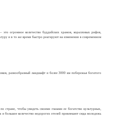
— это огромное количество буддийских храмов, коралловых рифов,
ьтуру и в то же время быстро реагируют на изменения в современном
иков, разнообразный ландшафт и более 3000 км побережья богатого
о стране, чтобы увидеть своими глазами ее богатство культурных,
ра и большое количество недорогих отелей привлекают сюда молодежь