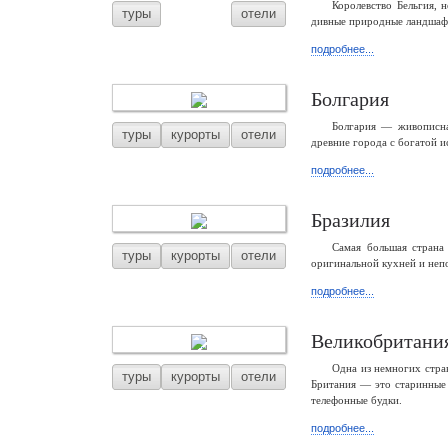
Королевство Бельгия, 
туры
отели
дивные природные ландшафты
подробнее...
Болгария
Болгария — живописна
туры
курорты
отели
древние города с богатой и
подробнее...
Бразилия
Самая большая страна
туры
курорты
отели
оригинальной кухней и неп
подробнее...
Великобритани
Одна из немногих стра
туры
курорты
отели
Британия — это старинные 
телефонные будки.
подробнее...