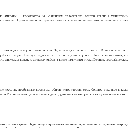
е Эмираты — государство на Аравийском полуострове. Богатая страна с удивительн
и пляжами. Путешественники стремятся сюда за насыщенным отдыхом, восточным колорит
— это отдых в стране вечного лета. Здесь всегда солнечно и тепло. И вы сможете ку
арибского моря. Лето здесь круглый год. Все побережье страны — белоснежные пляжи, по
и тропических пальм, коралловых рифов, а также памятников эпохи Великих географических
е красоты, необъятные просторы, обилие исторических мест, богатое духовное и куль
 по России можно путешествовать долго, удивляясь ее контрастности и разноплановости.
самобытная страна. Отдыхающих привлекают высокие горы, невероятно красивая нетронут