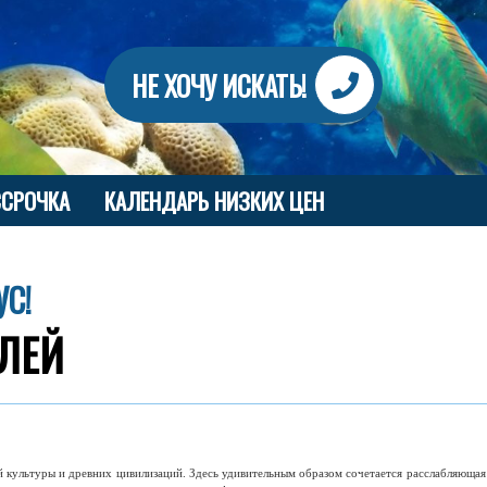
НЕ ХОЧУ ИСКАТЬ!
ССРОЧКА
КАЛЕНДАРЬ НИЗКИХ ЦЕН
УС!
ЕЛЕЙ
 культуры и древних цивилизаций. Здесь удивительным образом сочетается расслабляюща