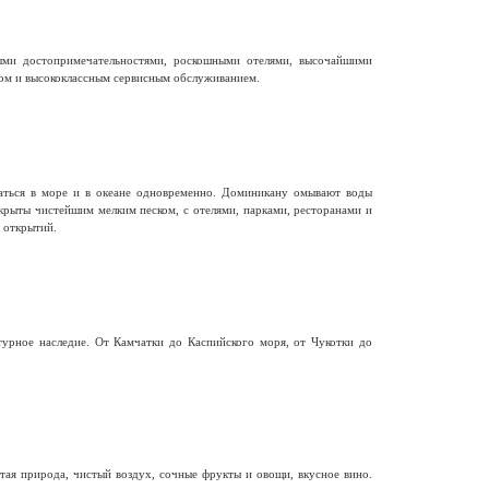
ыми достопримечательностями, роскошными отелями, высочайшими
ом и высококлассным сервисным обслуживанием.
паться в море и в океане одновременно. Доминикану омывают воды
крыты чистейшим мелким песком, с отелями, парками, ресторанами и
 открытий.
турное наследие. От Камчатки до Каспийского моря, от Чукотки до
ая природа, чистый воздух, сочные фрукты и овощи, вкусное вино.