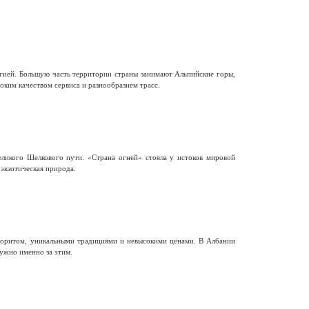
гией. Большую часть территории страны занимают Альпийские горы,
ким качеством сервиса и разнообразием трасс.
еликого Шелкового пути. «Страна огней» стояла у истоков мировой
 экзотическая природа.
олоритом, уникальными традициями и невысокими ценами. В Албании
ужно именно за этим.