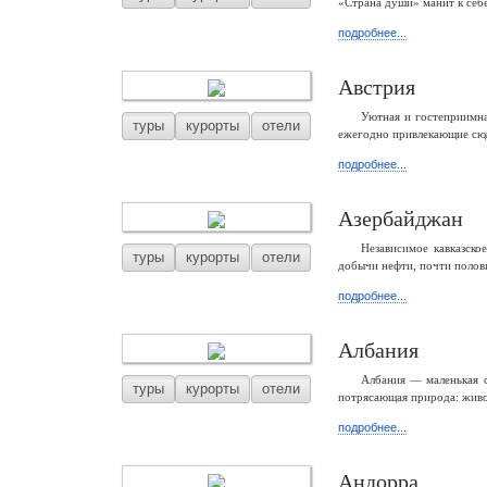
«Страна души» манит к себ
подробнее...
Австрия
Уютная и гостеприимна
туры
курорты
отели
ежегодно привлекающие сюд
подробнее...
Азербайджан
Независимое кавказско
туры
курорты
отели
добычи нефти, почти полови
подробнее...
Албания
Албания — маленькая с
туры
курорты
отели
потрясающая природа: живо
подробнее...
Андорра