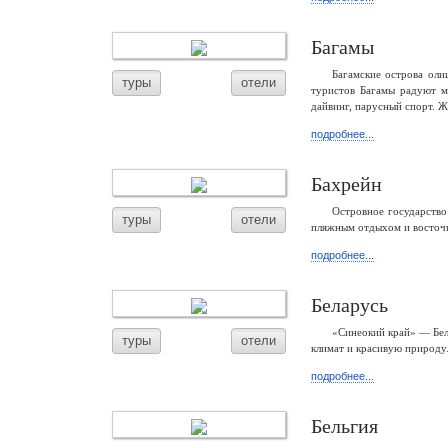
Багамы
Багамские острова ол
туры
отели
туристов Багамы радуют 
дайвинг, парусный спорт. Ж
подробнее...
Бахрейн
Островное государство
туры
отели
пляжным отдыхом и восточн
подробнее...
Беларусь
«Синеокий край» — Бел
туры
отели
климат и красивую природу.
подробнее...
Бельгия