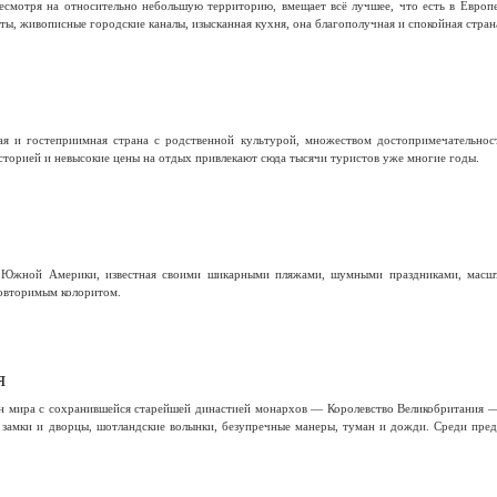
несмотря на относительно небольшую территорию, вмещает всё лучшее, что есть в Европ
, живописные городские каналы, изысканная кухня, она благополучная и спокойная страна
я и гостеприимная страна с родственной культурой, множеством достопримечательнос
сторией и невысокие цены на отдых привлекают сюда тысячи туристов уже многие годы.
 Южной Америки, известная своими шикарными пляжами, шумными праздниками, масшта
овторимым колоритом.
я
н мира с сохранившейся старейшей династией монархов — Королевство Великобритания 
замки и дворцы, шотландские волынки, безупречные манеры, туман и дожди. Среди пред