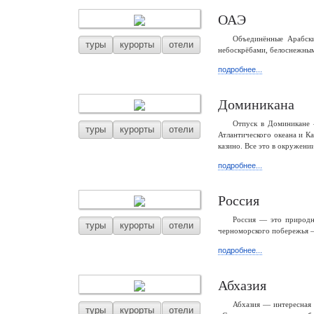
ОАЭ
Объединённые Арабски
туры
курорты
отели
небоскрёбами, белоснежным
подробнее...
Доминикана
Отпуск в Доминикане 
туры
курорты
отели
Атлантического океана и К
казино. Все это в окружени
подробнее...
Россия
Россия — это природны
туры
курорты
отели
черноморского побережья —
подробнее...
Абхазия
Абхазия — интересная 
туры
курорты
отели