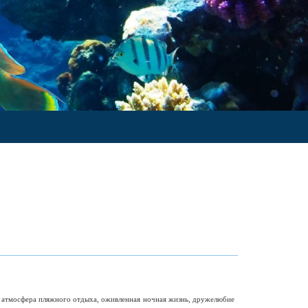
я атмосфера пляжного отдыха, оживленная ночная жизнь, дружелюбие