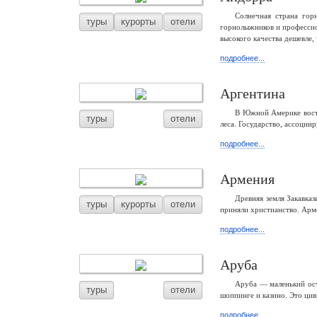
Солнечная страна го
туры
курорты
отели
горнолыжников и профессио
высокого качества дешевле,
подробнее...
Аргентина
В Южной Америке восто
туры
отели
леса. Государство, ассоции
подробнее...
Армения
Древняя земля Закавка
туры
курорты
отели
приняли христианство. Арм
подробнее...
Аруба
Аруба — маленький ост
туры
отели
шоппинге и казино. Это ци
подробнее...