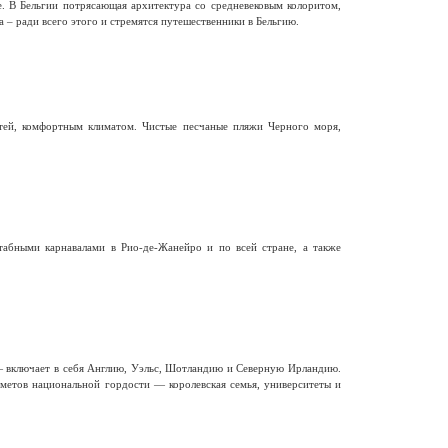
е. В Бельгии потрясающая архитектура со средневековым колоритом,
 – ради всего этого и стремятся путешественники в Бельгию.
тей, комфортным климатом. Чистые песчаные пляжи Черного моря,
бными карнавалами в Рио-де-Жанейро и по всей стране, а также
— включает в себя Англию, Уэльс, Шотландию и Северную Ирландию.
метов национальной гордости — королевская семья, университеты и