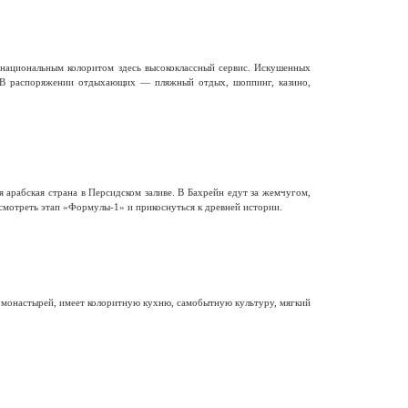
национальным колоритом здесь высококлассный сервис. Искушенных
 В распоряжении отдыхающих — пляжный отдых, шоппинг, казино,
 арабская страна в Персидском заливе. В Бахрейн едут за жемчугом,
смотреть этап «Формулы-1» и прикоснуться к древней истории.
и монастырей, имеет колоритную кухню, самобытную культуру, мягкий