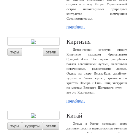
отдыха в пользу Кипра. Удивительный
остров неповторимых природных
контрастов — жемчужина
Средиземноморья.
подробнее...
Киргизия
Исторически кочевую страну
туры
отели
Киргизию называют бриллиантом
Средней Азии. Эта горная республика
богата альпийскими лугами, целебными
источниками, реликтовыми лесами.
Отдых на озере Иссык-Куль, джайлоо-
туризм в белых юртах, трекинги по
хребтам Памира и Тянь-Шаня, экскурсии
по местам Великого Шелкового пути —
все это Кыргызстан.
подробнее...
Китай
Отдых в Китае прекрасен всем:
туры
курорты
отели
длинные пляжи и первоклассные отельные