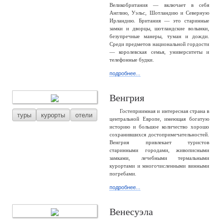
Великобритания — включает в себя
Англию, Уэльс, Шотландию и Северную
Ирландию. Британия — это старинные
замки и дворцы, шотландские волынки,
безупречные манеры, туман и дожди.
Среди предметов национальной гордости
— королевская семья, университеты и
телефонные будки.
подробнее...
Венгрия
Гостеприимная и интересная страна в
туры
курорты
отели
центральной Европе, имеющая богатую
историю и большое количество хорошо
сохранившихся достопримечательностей.
Венгрия привлекает туристов
старинными городами, живописными
замками, лечебными термальными
курортами и многочисленными винными
погребами.
подробнее...
Венесуэла