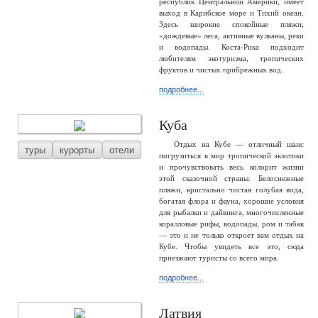
республик Центральной Америки, имеет
выход в Карибское море и Тихий океан.
Здесь широкие спокойные пляжи,
«дождевые» леса, активные вулканы, реки
и водопады. Коста-Рика подходит
любителям экотуризма, тропических
фруктов и чистых прибрежных вод.
подробнее...
Куба
Отдых на Кубе — отличный шанс
туры
курорты
отели
погрузиться в мир тропической экзотики
и прочувствовать весь колорит жизни
этой сказочной страны. Белоснежные
пляжи, кристально чистая голубая вода,
богатая флора и фауна, хорошие условия
для рыбалки и дайвинга, многочисленные
коралловые рифы, водопады, ром и табак
— это и не только откроет вам отдых на
Кубе. Чтобы увидеть все это, сюда
приезжают туристы со всего мира.
подробнее...
Латвия