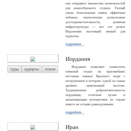
она открывает множество возможностей
для разнообразного отдыха. Теплый
океан, белоснежные пляжи, эффектные
пейзажи, тысячелетние религиозные
достопримечательности, развитая
инфраструктура — все это делает
Индонезию настоящей меккой для
туристов.
подробнее...
Иордания
Иордания позволяет совместить
туры
курорты
отели
пляжный отдых на красивейших
песчаных пляжах Красного моря с
погружением в историю одной из самых
древних цивилизаций востока.
Традиционная доброжелательность
иорданцев, отличная кухня и
захватывающие путешествия по стране
никого не оставят равнодушными.
подробнее...
Иран