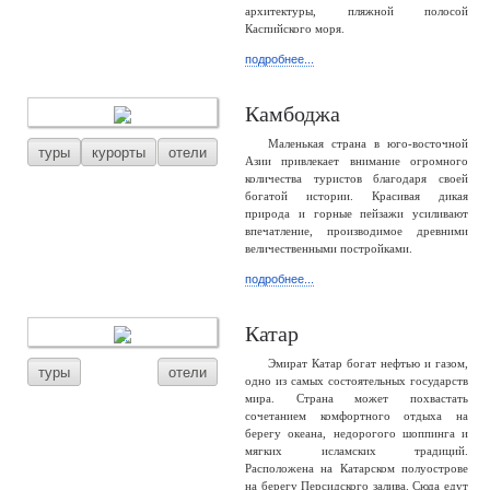
архитектуры, пляжной полосой
Каспийского моря.
подробнее...
Камбоджа
Маленькая страна в юго-восточной
туры
курорты
отели
Азии привлекает внимание огромного
количества туристов благодаря своей
богатой истории. Красивая дикая
природа и горные пейзажи усиливают
впечатление, производимое древними
величественными постройками.
подробнее...
Катар
Эмират Катар богат нефтью и газом,
туры
отели
одно из самых состоятельных государств
мира. Страна может похвастать
сочетанием комфортного отдыха на
берегу океана, недорогого шоппинга и
мягких исламских традиций.
Расположена на Катарском полуострове
на берегу Персидского залива. Сюда едут