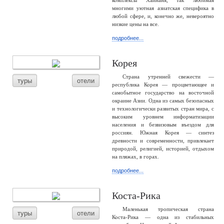
комплексы Хайнаня, так любимая
многими уютная азиатская специфика в
любой сфере, и, конечно же, невероятно
низкие цены на все.
подробнее...
Корея
Страна утренней свежести —
туры
отели
республика Корея — процветающее и
самобытное государство на восточной
окраине Азии. Одна из самых безопасных
и технологически развитых стран мира, с
высоким уровнем информатизации
населения и безвизовым въездом для
россиян. Южная Корея — синтез
древности и современности, привлекает
природой, религией, историей, отдыхом
на пляжах, в горах.
подробнее...
Коста-Рика
Маленькая тропическая страна
туры
отели
Коста-Рика — одна из стабильных