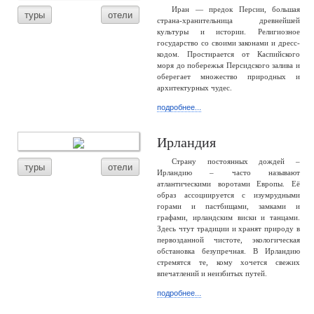
Иран — предок Персии, большая
туры
отели
страна-хранительница древнейшей
культуры и истории. Религиозное
государство со своими законами и дресс-
кодом. Простирается от Каспийского
моря до побережья Персидского залива и
оберегает множество природных и
архитектурных чудес.
подробнее...
Ирландия
Страну постоянных дождей –
туры
отели
Ирландию – часто называют
атлантическими воротами Европы. Её
образ ассоциируется с изумрудными
горами и пастбищами, замками и
графами, ирландским виски и танцами.
Здесь чтут традиции и хранят природу в
первозданной чистоте, экологическая
обстановка безупречная. В Ирландию
стремятся те, кому хочется свежих
впечатлений и неизбитых путей.
подробнее...