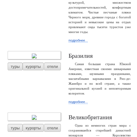
культурой, множеством
достопримечательностей, комфортным
климатом. Чистые песчаные пляжи
Черного моря, древние города с богатой
историей и невысокие цены на отдых
привлекают сюда тысячи туристов уже
многие годы.
подробнее...
Бразилия
Самая большая страна Южной
туры
курорты
отели
Америки, известная своими шикарными
пляжами, шумными праздниками,
масштабными карнавалами в Рио-де-
Жанейро и по всей стране, а также
оригинальной кухней и неповторимым
колоритом.
подробнее...
Великобритания
Одна из немногих стран мира с
туры
курорты
отели
сохранившейся старейшей династией
монархов — Королевство