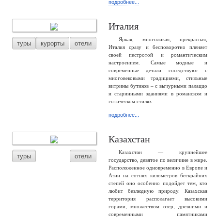
подробнее...
Италия
Яркая, многоликая, прекрасная,
туры
курорты
отели
Италия сразу и бесповоротно пленяет
своей пестротой и романтическим
настроением. Самые модные и
современные детали соседствуют с
многовековыми традициями, стильные
витрины бутиков – с вычурными палаццо
и старинными зданиями в романском и
готическом стилях
подробнее...
Казахстан
Казахстан — крупнейшее
туры
отели
государство, девятое по величине в мире.
Расположенное одновременно в Европе и
Азии на сотнях километров бескрайних
степей оно особенно подойдет тем, кто
любит безлюдную природу. Казахская
территория располагает высокими
горами, множеством озер, древними и
современными памятниками