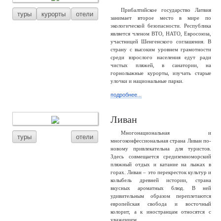
Прибалтийское государство Латвия
туры
курорты
отели
занимает второе место в мире по
экологической безопасности. Республика
является членом ВТО, НАТО, Евросоюза,
участницей Шенгенского соглашения. В
страну с высоким уровнем грамотности
среди взрослого населения едут ради
чистых пляжей, в санатории, на
горнолыжные курорты, изучать старые
улочки и национальные парки.
подробнее...
Ливан
Многонациональная и
туры
отели
многоконфессиональная страна Ливан по-
новому привлекательна для туристов.
Здесь совмещается средиземноморский
пляжный отдых и катание на лыжах в
горах. Ливан – это перекресток культур и
колыбель древней истории, страна
вкусных ароматных блюд. В ней
удивительным образом переплетаются
европейская свобода и восточный
колорит, а к иностранцам относятся с
уважением.