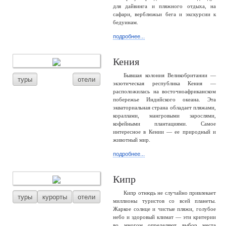
для дайвинга и пляжного отдыха, на
сафари, верблюжьи бега и экскурсии к
бедуинам.
подробнее...
Кения
Бывшая колония Великобритании —
туры
отели
экзотическая республика Кения —
расположилась на восточноафриканском
побережье Индийского океана. Эта
экваториальная страна обладает пляжами,
кораллами, мангровыми зарослями,
кофейными плантациями. Самое
интересное в Кении — ее природный и
животный мир.
подробнее...
Кипр
Кипр отнюдь не случайно привлекает
туры
курорты
отели
миллионы туристов со всей планеты.
Жаркое солнце и чистые пляжи, голубое
небо и здоровый климат — эти критерии
во многом определяют выбор места