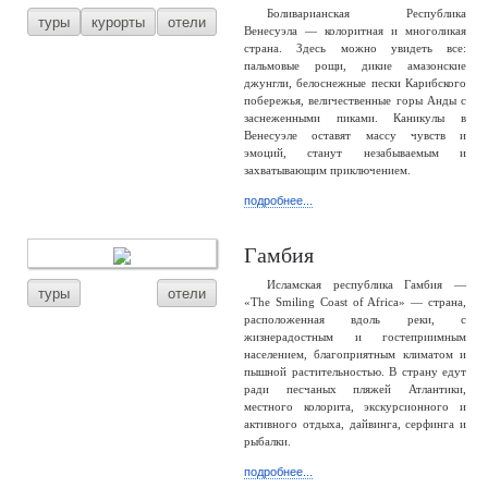
Боливарианская Республика
туры
курорты
отели
Венесуэла — колоритная и многоликая
страна. Здесь можно увидеть все:
пальмовые рощи, дикие амазонские
джунгли, белоснежные пески Карибского
побережья, величественные горы Анды с
заснеженными пиками. Каникулы в
Венесуэле оставят массу чувств и
эмоций, станут незабываемым и
захватывающим приключением.
подробнее...
Гамбия
Исламская республика Гамбия —
туры
отели
«The Smiling Coast of Africa» — страна,
расположенная вдоль реки, с
жизнерадостным и гостеприимным
населением, благоприятным климатом и
пышной растительностью. В страну едут
ради песчаных пляжей Атлантики,
местного колорита, экскурсионного и
активного отдыха, дайвинга, серфинга и
рыбалки.
подробнее...