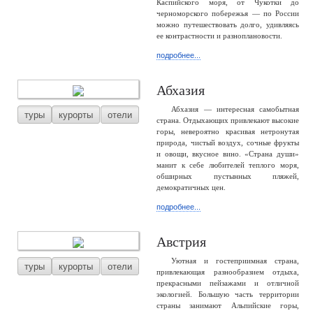
Каспийского моря, от Чукотки до
черноморского побережья — по России
можно путешествовать долго, удивляясь
ее контрастности и разноплановости.
подробнее...
Абхазия
Абхазия — интересная самобытная
туры
курорты
отели
страна. Отдыхающих привлекают высокие
горы, невероятно красивая нетронутая
природа, чистый воздух, сочные фрукты
и овощи, вкусное вино. «Страна души»
манит к себе любителей теплого моря,
обширных пустынных пляжей,
демократичных цен.
подробнее...
Австрия
Уютная и гостеприимная страна,
туры
курорты
отели
привлекающая разнообразием отдыха,
прекрасными пейзажами и отличной
экологией. Большую часть территории
страны занимают Альпийские горы,