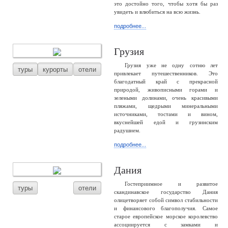
это достойно того, чтобы хотя бы раз
увидеть и влюбиться на всю жизнь.
подробнее...
Грузия
Грузия уже не одну сотню лет
туры
курорты
отели
привлекает путешественников. Это
благодатный край с прекрасной
природой, живописными горами и
зелеными долинами, очень красивыми
пляжами, щедрыми минеральными
источниками, тостами и вином,
вкуснейшей едой и грузинским
радушием.
подробнее...
Дания
Гостеприимное и развитое
туры
отели
скандинавское государство Дания
олицетворяет собой символ стабильности
и финансового благополучия. Самое
старое европейское морское королевство
ассоциируется с замками и