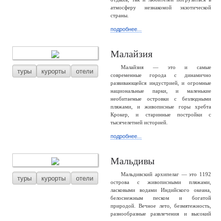
атмосферу незнакомой экзотической
страны.
подробнее...
Малайзия
Малайзия — это и самые
туры
курорты
отели
современные города с динамично
развивающейся индустрией, и огромные
национальные парки, и маленькие
необитаемые островки с безлюдными
пляжами, и живописные горы хребта
Крокер, и старинные постройки с
тысячелетней историей.
подробнее...
Мальдивы
Мальдивский архипелаг — это 1192
туры
курорты
отели
острова с живописными пляжами,
ласковыми водами Индийского океана,
белоснежным песком и богатой
природой. Вечное лето, безмятежность,
разнообразные развлечения и высокий