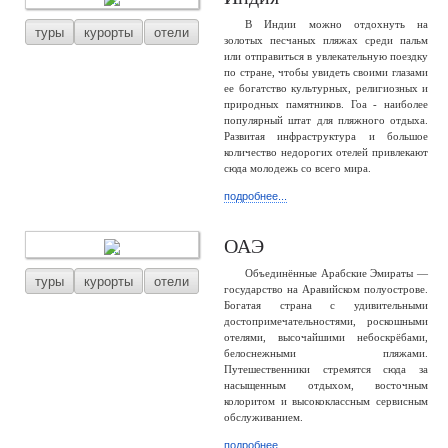
В Индии можно отдохнуть на
туры
курорты
отели
золотых песчаных пляжах среди пальм
или отправиться в увлекательную поездку
по стране, чтобы увидеть своими глазами
ее богатство культурных, религиозных и
природных памятников. Гоа - наиболее
популярный штат для пляжного отдыха.
Развитая инфраструктура и большое
количество недорогих отелей привлекают
сюда молодежь со всего мира.
подробнее...
ОАЭ
Объединённые Арабские Эмираты —
туры
курорты
отели
государство на Аравийском полуострове.
Богатая страна с удивительными
достопримечательностями, роскошными
отелями, высочайшими небоскрёбами,
белоснежными пляжами.
Путешественники стремятся сюда за
насыщенным отдыхом, восточным
колоритом и высококлассным сервисным
обслуживанием.
подробнее...