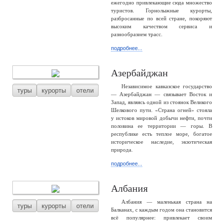
ежегодно привлекающие сюда множество
туристов. Горнолыжные курорты,
разбросанные по всей стране, покоряют
высоким качеством сервиса и
разнообразием трасс.
подробнее...
Азербайджан
Независимое кавказское государство
туры
курорты
отели
— Азербайджан — связывает Восток и
Запад, являясь одной из стоянок Великого
Шелкового пути. «Страна огней» стояла
у истоков мировой добычи нефти, почти
половина ее территории — горы. В
республике есть теплое море, богатое
историческое наследие, экзотическая
природа.
подробнее...
Албания
Албания — маленькая страна на
туры
курорты
отели
Балканах, с каждым годом она становится
всё популярнее: привлекает своим