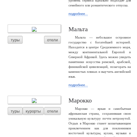
уровень сервиса идеально подходят для
семейного или романтического отпуска.
подробнее...
Мальта
Мальта — небольшое островное
туры
отели
государство с богатейшей историей.
Находится в центре Средиземного моря,
между континентальной Европой и
Северной Африкой. Здесь можно увидеть
памятники искусства римской, арабской,
финикийской цивилизаций, позагорать на
каменистых пляжах и выучить английский
язык.
подробнее...
Марокко
Марокко — яркая и самобытная
туры
курорты
отели
африканская страна, сохранившая свою
уникальную культуру почти нетронутой.
Отдых в Марокко станет захватывающим
приключением как для поклонников
восточной культуры, кухни, музыки и