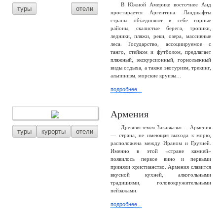
В Южной Америке восточнее Анд
туры
отели
простирается Аргентина. Ландшафты
страны объединяют в себе горные
районы, скалистые берега, тропики,
ледники, пляжи, реки, озера, массивные
леса. Государство, ассоциируемое с
танго, стейком и футболом, предлагает
пляжный, экскурсионный, горнолыжный
виды отдыха, а также экотуризм, трекинг,
альпинизм, морские круизы…
подробнее...
Армения
Древняя земля Закавказья — Армения
туры
курорты
отели
— страна, не имеющая выхода к морю,
расположена между Ираном и Грузией.
Именно в этой «стране камней»
появилось первое вино и первыми
приняли христианство. Армения славится
вкусной кухней, алкогольными
традициями, головокружительными
пейзажами.
подробнее...