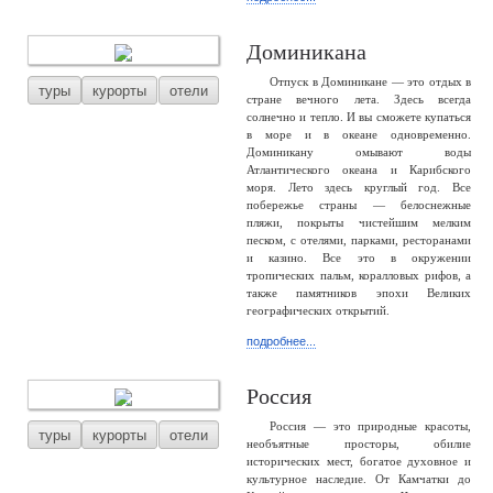
Доминикана
Отпуск в Доминикане — это отдых в
туры
курорты
отели
стране вечного лета. Здесь всегда
солнечно и тепло. И вы сможете купаться
в море и в океане одновременно.
Доминикану омывают воды
Атлантического океана и Карибского
моря. Лето здесь круглый год. Все
побережье страны — белоснежные
пляжи, покрыты чистейшим мелким
песком, с отелями, парками, ресторанами
и казино. Все это в окружении
тропических пальм, коралловых рифов, а
также памятников эпохи Великих
географических открытий.
подробнее...
Россия
Россия — это природные красоты,
туры
курорты
отели
необъятные просторы, обилие
исторических мест, богатое духовное и
культурное наследие. От Камчатки до