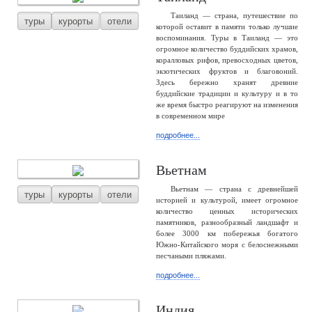
Таиланд — страна, путешествие по
туры
курорты
отели
которой оставит в памяти только лучшие
воспоминания. Туры в Таиланд — это
огромное количество буддийских храмов,
коралловых рифов, превосходных цветов,
экзотических фруктов и благовоний.
Здесь бережно хранят древние
буддийские традиции и культуру и в то
же время быстро реагируют на изменения
в современном мире
подробнее...
Вьетнам
Вьетнам — страна с древнейшей
туры
курорты
отели
историей и культурой, имеет огромное
количество ценных исторических
памятников, разнообразный ландшафт и
более 3000 км побережья богатого
Южно-Китайского моря с белоснежными
песчаными пляжами.
подробнее...
Индия