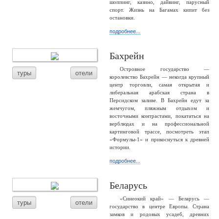
шоппинг, казино, дайвинг, парусный
спорт. Жизнь на Багамах кипит без
остановки.
подробнее...
Бахрейн
Островное государство —
туры
отели
королевство Бахрейн — некогда крупный
центр торговли, самая открытая и
либеральная арабская страна в
Персидском заливе. В Бахрейн едут за
жемчугом, пляжным отдыхом и
восточными контрастами, покататься на
верблюдах и на профессиональной
картинговой трассе, посмотреть этап
«Формулы-1» и прикоснуться к древней
истории.
подробнее...
Беларусь
«Синеокий край» — Беларусь —
туры
отели
государство в центре Европы. Страна
замков и родовых усадеб, древних