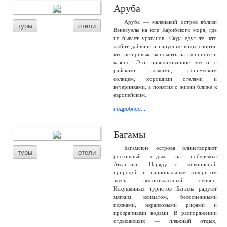
Аруба
Аруба — маленький остров вблизи
туры
отели
Венесуэлы на юге Карибского моря, где
не бывает ураганов. Сюда едут те, кто
любит дайвинг и парусные виды спорта,
кто не привык экономить на шоппинге и
казино. Это цивилизованное место с
райскими пляжами, тропическим
солнцем, хорошими отелями и
вечеринками, а понятия о жизни ближе к
европейским.
подробнее...
Багамы
Багамские острова олицетворяют
туры
отели
роскошный отдых на побережье
Атлантики. Наряду с живописной
природой и национальным колоритом
здесь высококлассный сервис.
Искушенных туристов Багамы радуют
мягким климатом, белоснежными
пляжами, коралловыми рифами и
прозрачными водами. В распоряжении
отдыхающих — пляжный отдых,