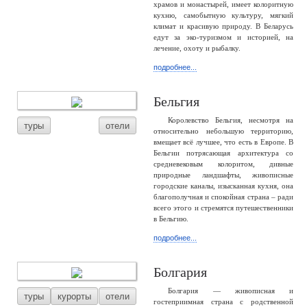
храмов и монастырей, имеет колоритную
кухню, самобытную культуру, мягкий
климат и красивую природу. В Беларусь
едут за эко-туризмом и историей, на
лечение, охоту и рыбалку.
подробнее...
Бельгия
Королевство Бельгия, несмотря на
туры
отели
относительно небольшую территорию,
вмещает всё лучшее, что есть в Европе. В
Бельгии потрясающая архитектура со
средневековым колоритом, дивные
природные ландшафты, живописные
городские каналы, изысканная кухня, она
благополучная и спокойная страна – ради
всего этого и стремятся путешественники
в Бельгию.
подробнее...
Болгария
Болгария — живописная и
туры
курорты
отели
гостеприимная страна с родственной