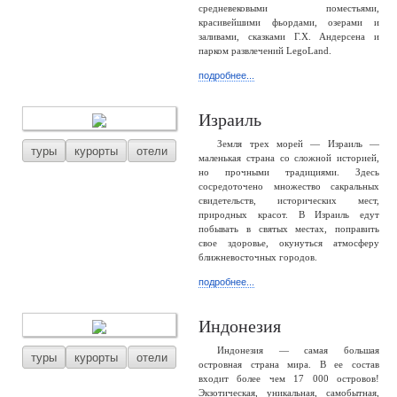
средневековыми поместьями,
красивейшими фьордами, озерами и
заливами, сказками Г.Х. Андерсена и
парком развлечений LegoLand.
подробнее...
Израиль
Земля трех морей — Израиль —
туры
курорты
отели
маленькая страна со сложной историей,
но прочными традициями. Здесь
сосредоточено множество сакральных
свидетельств, исторических мест,
природных красот. В Израиль едут
побывать в святых местах, поправить
свое здоровье, окунуться атмосферу
ближневосточных городов.
подробнее...
Индонезия
Индонезия — самая большая
туры
курорты
отели
островная страна мира. В ее состав
входит более чем 17 000 островов!
Экзотическая, уникальная, самобытная,