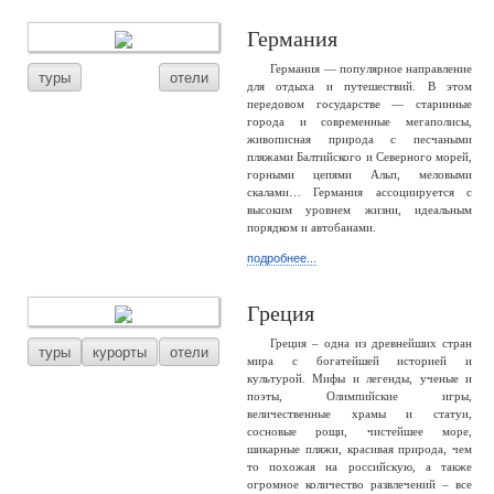
Германия
Германия — популярное направление
туры
отели
для отдыха и путешествий. В этом
передовом государстве — старинные
города и современные мегаполисы,
живописная природа с песчаными
пляжами Балтийского и Северного морей,
горными цепями Альп, меловыми
скалами… Германия ассоциируется с
высоким уровнем жизни, идеальным
порядком и автобанами.
подробнее...
Греция
Греция – одна из древнейших стран
туры
курорты
отели
мира с богатейшей историей и
культурой. Мифы и легенды, ученые и
поэты, Олимпийские игры,
величественные храмы и статуи,
сосновые рощи, чистейшее море,
шикарные пляжи, красивая природа, чем
то похожая на российскую, а также
огромное количество развлечений – все