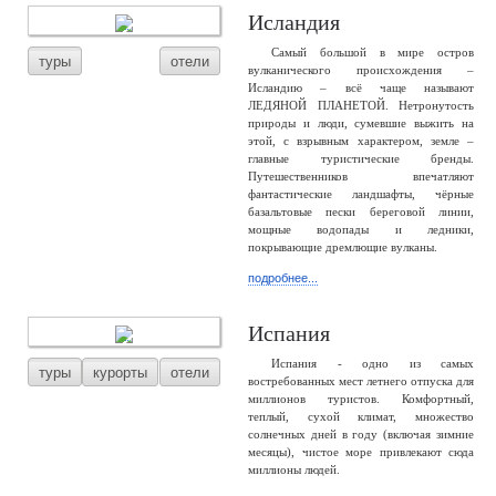
Исландия
Самый большой в мире остров
туры
отели
вулканического происхождения –
Исландию – всё чаще называют
ЛЕДЯНОЙ ПЛАНЕТОЙ. Нетронутость
природы и люди, сумевшие выжить на
этой, с взрывным характером, земле –
главные туристические бренды.
Путешественников впечатляют
фантастические ландшафты, чёрные
базальтовые пески береговой линии,
мощные водопады и ледники,
покрывающие дремлющие вулканы.
подробнее...
Испания
Испания - одно из самых
туры
курорты
отели
востребованных мест летнего отпуска для
миллионов туристов. Комфортный,
теплый, сухой климат, множество
солнечных дней в году (включая зимние
месяцы), чистое море привлекают сюда
миллионы людей.