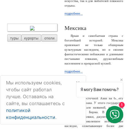
искусства, так и для любителей пляжного
отдыха.
подробнее...
Мексика
Яркая и самобытная страна с
туры
курорты
отели
богатейшей историей. Мексика
привлекает не только обширным
культурным наследием, но и своими
фантастическими пейзажами и длинными
песчаными пляжами, дружелюбным
населением и прекрасной кухней.
подробнее...
×
Мы используем cookies,
Мьянма
чтобы сайт работал
Я могу Вам помочь?
Мьянма – большая и разнообразная
лучше. Оставаясь на
туры
отели
страна Юго-Восточной Азии на берегу
сайте, вы соглашаетесь с
Индийского океана. У этого государства
1
сменилось немало названий, россиянам
политикой
известно как Бирма. В стране –
конфиденциальности
.
белоснежные пляжи, джунгли, снежные
горы и великолепное историческое
наследие, охватывающее более две