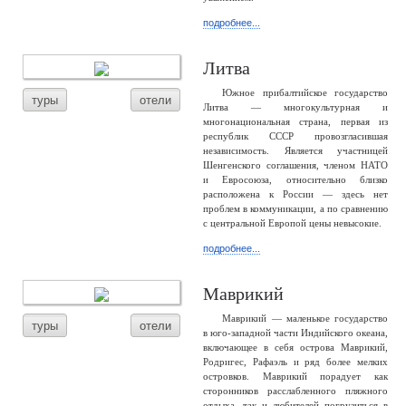
подробнее...
Литва
Южное прибалтийское государство
туры
отели
Литва — многокультурная и
многонациональная страна, первая из
республик СССР провозгласившая
независимость. Является участницей
Шенгенского соглашения, членом НАТО
и Евросоюза, относительно близко
расположена к России — здесь нет
проблем в коммуникации, а по сравнению
с центральной Европой цены невысокие.
подробнее...
Маврикий
Маврикий — маленькое государство
туры
отели
в юго-западной части Индийского океана,
включающее в себя острова Маврикий,
Родригес, Рафаэль и ряд более мелких
островков. Маврикий порадует как
сторонников расслабленного пляжного
отдыха, так и любителей погрузиться в