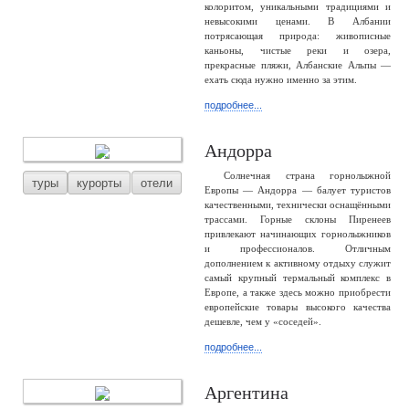
колоритом, уникальными традициями и
невысокими ценами. В Албании
потрясающая природа: живописные
каньоны, чистые реки и озера,
прекрасные пляжи, Албанские Альпы —
ехать сюда нужно именно за этим.
подробнее...
Андорра
Солнечная страна горнолыжной
туры
курорты
отели
Европы — Андорра — балует туристов
качественными, технически оснащёнными
трассами. Горные склоны Пиренеев
привлекают начинающих горнолыжников
и профессионалов. Отличным
дополнением к активному отдыху служит
самый крупный термальный комплекс в
Европе, а также здесь можно приобрести
европейские товары высокого качества
дешевле, чем у «соседей».
подробнее...
Аргентина