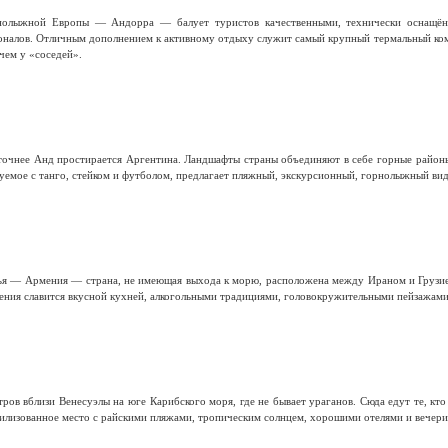
рнолыжной Европы — Андорра — балует туристов качественными, технически оснащён
налов. Отличным дополнением к активному отдыху служит самый крупный термальный комп
 чем у «соседей».
чнее Анд простирается Аргентина. Ландшафты страны объединяют в себе горные районы, с
руемое с танго, стейком и футболом, предлагает пляжный, экскурсионный, горнолыжный вид
зья — Армения — страна, не имеющая выхода к морю, расположена между Ираном и Грузие
ения славится вкусной кухней, алкогольными традициями, головокружительными пейзажами
ров вблизи Венесуэлы на юге Карибского моря, где не бывает ураганов. Сюда едут те, кто
вилизованное место с райскими пляжами, тропическим солнцем, хорошими отелями и вечери