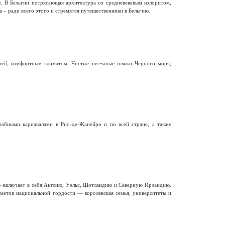
е. В Бельгии потрясающая архитектура со средневековым колоритом,
 – ради всего этого и стремятся путешественники в Бельгию.
тей, комфортным климатом. Чистые песчаные пляжи Черного моря,
бными карнавалами в Рио-де-Жанейро и по всей стране, а также
— включает в себя Англию, Уэльс, Шотландию и Северную Ирландию.
метов национальной гордости — королевская семья, университеты и