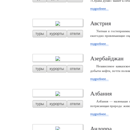
«Страна души» манит к себ
подробнее...
Австрия
Уютная и гостеприимна
туры
курорты
отели
ежегодно привлекающие сюд
подробнее...
Азербайджан
Независимое кавказско
туры
курорты
отели
добычи нефти, почти полови
подробнее...
Албания
Албания — маленькая с
туры
курорты
отели
потрясающая природа: живо
подробнее...
Андорра