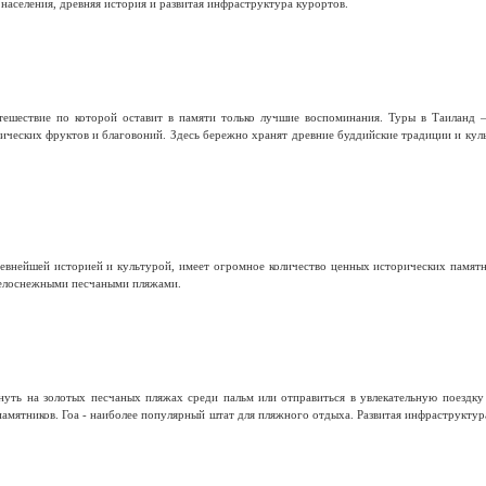
населения, древняя история и развитая инфраструктура курортов.
тешествие по которой оставит в памяти только лучшие воспоминания. Туры в Таиланд 
тических фруктов и благовоний. Здесь бережно хранят древние буддийские традиции и кул
евнейшей историей и культурой, имеет огромное количество ценных исторических памятн
елоснежными песчаными пляжами.
ть на золотых песчаных пляжах среди пальм или отправиться в увлекательную поездку п
амятников. Гоа - наиболее популярный штат для пляжного отдыха. Развитая инфраструкту