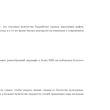
— это огромное количество буддийских храмов, коралловых рифов,
ьтуру и в то же время быстро реагируют на изменения в современном
иков, разнообразный ландшафт и более 3000 км побережья богатого
о стране, чтобы увидеть своими глазами ее богатство культурных,
ра и большое количество недорогих отелей привлекают сюда молодежь