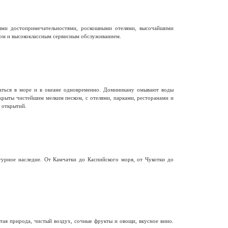
ыми достопримечательностями, роскошными отелями, высочайшими
ом и высококлассным сервисным обслуживанием.
паться в море и в океане одновременно. Доминикану омывают воды
крыты чистейшим мелким песком, с отелями, парками, ресторанами и
 открытий.
турное наследие. От Камчатки до Каспийского моря, от Чукотки до
ая природа, чистый воздух, сочные фрукты и овощи, вкусное вино.