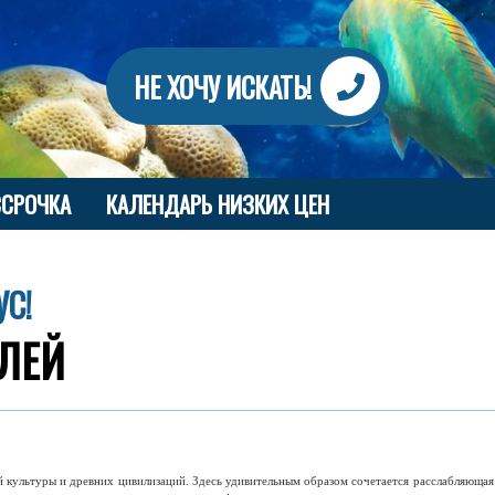
НЕ ХОЧУ ИСКАТЬ!
ССРОЧКА
КАЛЕНДАРЬ НИЗКИХ ЦЕН
УС!
ЕЛЕЙ
 культуры и древних цивилизаций. Здесь удивительным образом сочетается расслабляюща