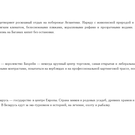
ицетворяют роскошный отдых на побережье Атлантики. Наряду с живописной природой и 
мягким климатом, белоснежными пляжами, коралловыми рифами и прозрачными водами.
изнь на Багамах кипит без остановки.
 — королевство Бахрейн — некогда крупный центр торговли, самая открытая и либеральная
ыми контрастами, покататься на верблюдах и на профессиональной картинговой трассе, по
арусь — государство в центре Европы. Страна замков и родовых усадеб, древних храмов 
 В Беларусь едут за эко-туризмом и историей, на лечение, охоту и рыбалку.