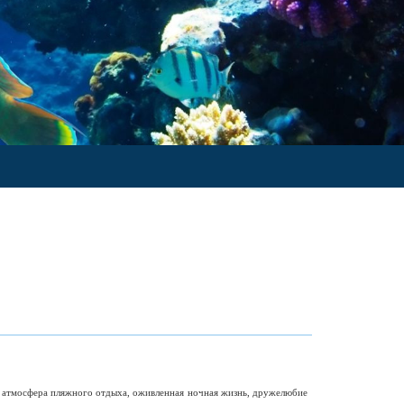
я атмосфера пляжного отдыха, оживленная ночная жизнь, дружелюбие