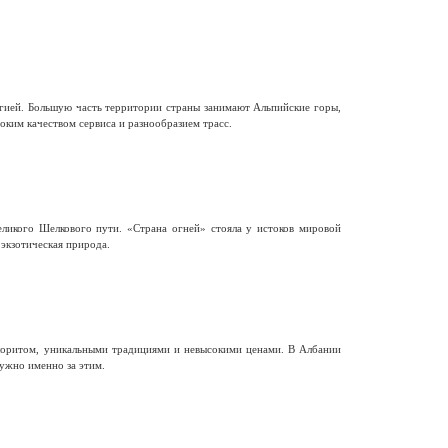
гией. Большую часть территории страны занимают Альпийские горы,
ким качеством сервиса и разнообразием трасс.
еликого Шелкового пути. «Страна огней» стояла у истоков мировой
 экзотическая природа.
олоритом, уникальными традициями и невысокими ценами. В Албании
ужно именно за этим.