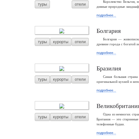
Королевство Бельгия, 
туры
отели
дивные природные ландшафты
подробнее...
Болгария
Болгария — живописна
туры
курорты
отели
древние города с богатой и
подробнее...
Бразилия
Самая большая страна
туры
курорты
отели
оригинальной кухней и неп
подробнее...
Великобритани
Одна из немногих стра
туры
курорты
отели
Британия — это старинные 
телефонные будки.
подробнее...