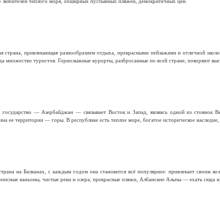
е любителей теплого моря, обширных пустынных пляжей, демократичных цен.
я страна, привлекающая разнообразием отдыха, прекрасными пейзажами и отличной эколо
а множество туристов. Горнолыжные курорты, разбросанные по всей стране, покоряют высо
е государство — Азербайджан — связывает Восток и Запад, являясь одной из стоянок В
на ее территории — горы. В республике есть теплое море, богатое историческое наследие,
трана на Балканах, с каждым годом она становится всё популярнее: привлекает своим к
писные каньоны, чистые реки и озера, прекрасные пляжи, Албанские Альпы — ехать сюда н