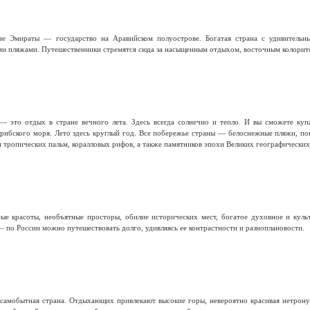
е Эмираты — государство на Аравийском полуострове. Богатая страна с удивительн
и пляжами. Путешественники стремятся сюда за насыщенным отдыхом, восточным колорит
— это отдых в стране вечного лета. Здесь всегда солнечно и тепло. И вы сможете ку
арибского моря. Лето здесь круглый год. Все побережье страны — белоснежные пляжи, по
и тропических пальм, коралловых рифов, а также памятников эпохи Великих географических
е красоты, необъятные просторы, обилие исторических мест, богатое духовное и куль
 по России можно путешествовать долго, удивляясь ее контрастности и разноплановости.
самобытная страна. Отдыхающих привлекают высокие горы, невероятно красивая нетронут