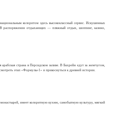
национальным колоритом здесь высококлассный сервис. Искушенных
 В распоряжении отдыхающих — пляжный отдых, шоппинг, казино,
 арабская страна в Персидском заливе. В Бахрейн едут за жемчугом,
смотреть этап «Формулы-1» и прикоснуться к древней истории.
и монастырей, имеет колоритную кухню, самобытную культуру, мягкий