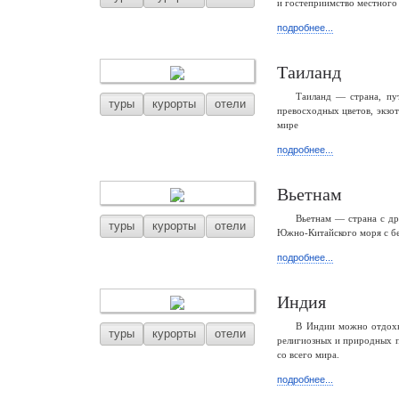
и гостеприимство местного 
подробнее...
Таиланд
Таиланд — страна, пу
туры
курорты
отели
превосходных цветов, экзо
мире
подробнее...
Вьетнам
Вьетнам — страна с др
туры
курорты
отели
Южно-Китайского моря с б
подробнее...
Индия
В Индии можно отдохну
туры
курорты
отели
религиозных и природных п
со всего мира.
подробнее...