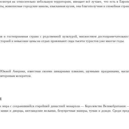
несмотря на относительно небольшую территорию, вмещает всё лучшее, что есть в Европ
, живописные городские каналы, изысканная кухня, она благополучная и спокойная страна
я и гостеприимная страна с родственной культурой, множеством достопримечательнос
сторией и невысокие цены на отдых привлекают сюда тысячи туристов уже многие годы.
 Южной Америки, известная своими шикарными пляжами, шумными праздниками, масшта
овторимым колоритом.
я
н мира с сохранившейся старейшей династией монархов — Королевство Великобритания 
замки и дворцы, шотландские волынки, безупречные манеры, туман и дожди. Среди пред