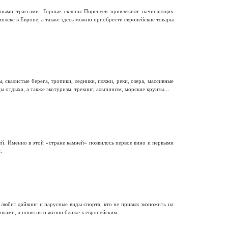
ными трассами. Горные склоны Пиренеев привлекают начинающих
лекс в Европе, а также здесь можно приобрести европейские товары
калистые берега, тропики, ледники, пляжи, реки, озера, массивные
ы отдыха, а также экотуризм, трекинг, альпинизм, морские круизы…
й. Именно в этой «стране камней» появилось первое вино и первыми
.
 любит дайвинг и парусные виды спорта, кто не привык экономить на
нками, а понятия о жизни ближе к европейским.