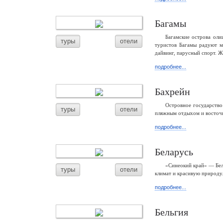
Багамы
Багамские острова ол
туры
отели
туристов Багамы радуют 
дайвинг, парусный спорт. Ж
подробнее...
Бахрейн
Островное государство
туры
отели
пляжным отдыхом и восточн
подробнее...
Беларусь
«Синеокий край» — Бел
туры
отели
климат и красивую природу.
подробнее...
Бельгия