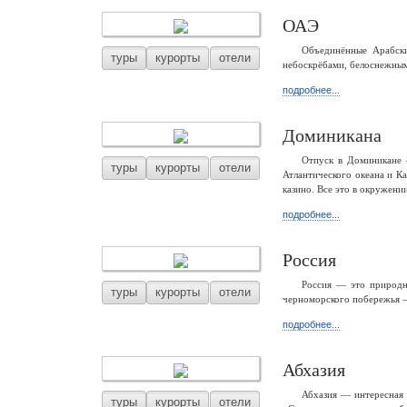
ОАЭ
Объединённые Арабски
туры
курорты
отели
небоскрёбами, белоснежным
подробнее...
Доминикана
Отпуск в Доминикане 
туры
курорты
отели
Атлантического океана и К
казино. Все это в окружени
подробнее...
Россия
Россия — это природны
туры
курорты
отели
черноморского побережья —
подробнее...
Абхазия
Абхазия — интересная 
туры
курорты
отели