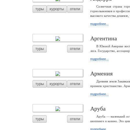
Солнечная страна го
туры
курорты
отели
горнолыжников и профессио
высокого качества дешевле,
подробнее...
Аргентина
В Южной Америке восто
туры
отели
леса. Государство, ассоции
подробнее...
Армения
Древняя земля Закавка
туры
курорты
отели
приняли христианство. Арм
подробнее...
Аруба
Аруба — маленький ост
туры
отели
шоппинге и казино. Это ци
подробнее...