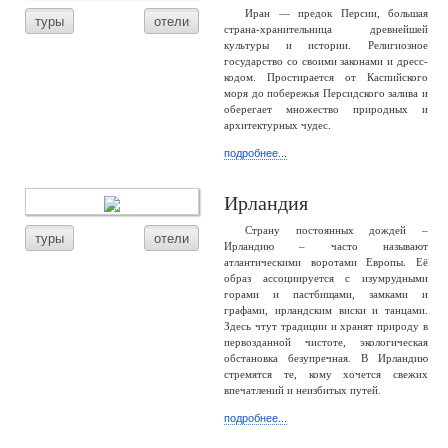
Иран — предок Персии, большая
туры
отели
страна-хранительница древнейшей
культуры и истории. Религиозное
государство со своими законами и дресс-
кодом. Простирается от Каспийского
моря до побережья Персидского залива и
оберегает множество природных и
архитектурных чудес.
подробнее...
Ирландия
Страну постоянных дождей –
туры
отели
Ирландию – часто называют
атлантическими воротами Европы. Её
образ ассоциируется с изумрудными
горами и пастбищами, замками и
графами, ирландским виски и танцами.
Здесь чтут традиции и хранят природу в
первозданной чистоте, экологическая
обстановка безупречная. В Ирландию
стремятся те, кому хочется свежих
впечатлений и неизбитых путей.
подробнее...