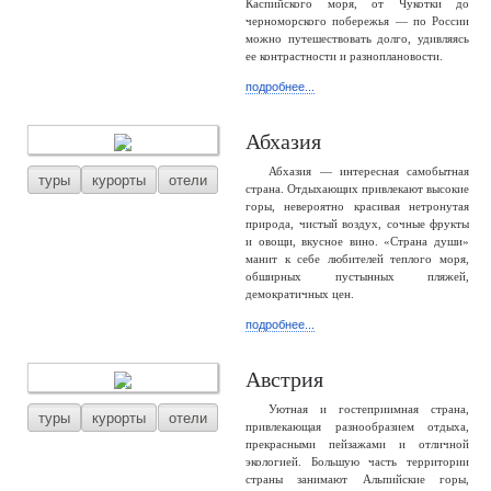
Каспийского моря, от Чукотки до
черноморского побережья — по России
можно путешествовать долго, удивляясь
ее контрастности и разноплановости.
подробнее...
Абхазия
Абхазия — интересная самобытная
туры
курорты
отели
страна. Отдыхающих привлекают высокие
горы, невероятно красивая нетронутая
природа, чистый воздух, сочные фрукты
и овощи, вкусное вино. «Страна души»
манит к себе любителей теплого моря,
обширных пустынных пляжей,
демократичных цен.
подробнее...
Австрия
Уютная и гостеприимная страна,
туры
курорты
отели
привлекающая разнообразием отдыха,
прекрасными пейзажами и отличной
экологией. Большую часть территории
страны занимают Альпийские горы,