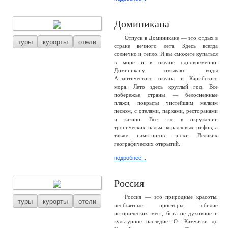
Доминикана
Отпуск в Доминикане — это отдых в
туры
курорты
отели
стране вечного лета. Здесь всегда
солнечно и тепло. И вы сможете купаться
в море и в океане одновременно.
Доминикану омывают воды
Атлантического океана и Карибского
моря. Лето здесь круглый год. Все
побережье страны — белоснежные
пляжи, покрыты чистейшим мелким
песком, с отелями, парками, ресторанами
и казино. Все это в окружении
тропических пальм, коралловых рифов, а
также памятников эпохи Великих
географических открытий.
подробнее...
Россия
Россия — это природные красоты,
туры
курорты
отели
необъятные просторы, обилие
исторических мест, богатое духовное и
культурное наследие. От Камчатки до