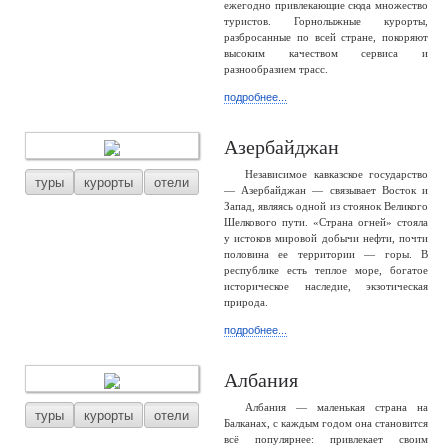
ежегодно привлекающие сюда множество
туристов. Горнолыжные курорты,
разбросанные по всей стране, покоряют
высоким качеством сервиса и
разнообразием трасс.
подробнее...
Азербайджан
Независимое кавказское государство
туры
курорты
отели
— Азербайджан — связывает Восток и
Запад, являясь одной из стоянок Великого
Шелкового пути. «Страна огней» стояла
у истоков мировой добычи нефти, почти
половина ее территории — горы. В
республике есть теплое море, богатое
историческое наследие, экзотическая
природа.
подробнее...
Албания
Албания — маленькая страна на
туры
курорты
отели
Балканах, с каждым годом она становится
всё популярнее: привлекает своим