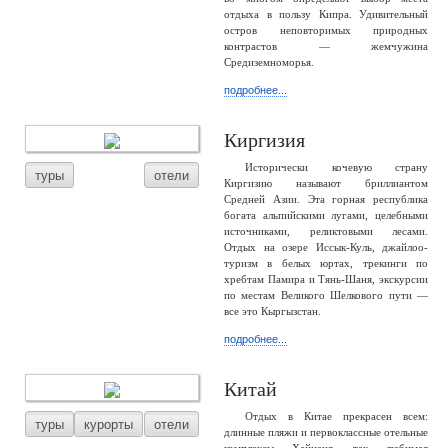
отдыха в пользу Кипра. Удивительный
остров неповторимых природных
контрастов — жемчужина
Средиземноморья.
подробнее...
Киргизия
Исторически кочевую страну
туры
отели
Киргизию называют бриллиантом
Средней Азии. Эта горная республика
богата альпийскими лугами, целебными
источниками, реликтовыми лесами.
Отдых на озере Иссык-Куль, джайлоо-
туризм в белых юртах, трекинги по
хребтам Памира и Тянь-Шаня, экскурсии
по местам Великого Шелкового пути —
все это Кыргызстан.
подробнее...
Китай
Отдых в Китае прекрасен всем:
туры
курорты
отели
длинные пляжи и первоклассные отельные