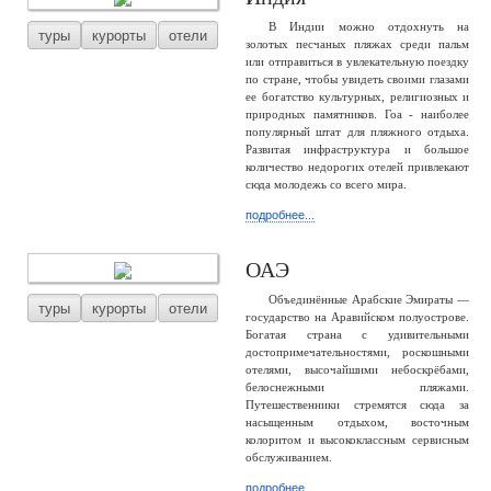
В Индии можно отдохнуть на
туры
курорты
отели
золотых песчаных пляжах среди пальм
или отправиться в увлекательную поездку
по стране, чтобы увидеть своими глазами
ее богатство культурных, религиозных и
природных памятников. Гоа - наиболее
популярный штат для пляжного отдыха.
Развитая инфраструктура и большое
количество недорогих отелей привлекают
сюда молодежь со всего мира.
подробнее...
ОАЭ
Объединённые Арабские Эмираты —
туры
курорты
отели
государство на Аравийском полуострове.
Богатая страна с удивительными
достопримечательностями, роскошными
отелями, высочайшими небоскрёбами,
белоснежными пляжами.
Путешественники стремятся сюда за
насыщенным отдыхом, восточным
колоритом и высококлассным сервисным
обслуживанием.
подробнее...