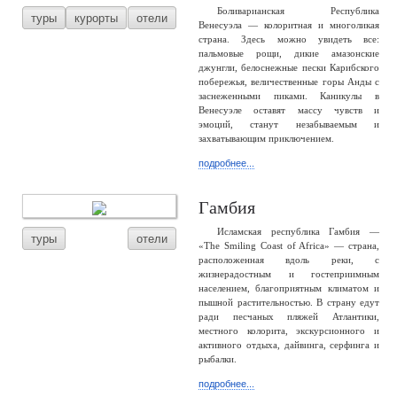
Боливарианская Республика
туры
курорты
отели
Венесуэла — колоритная и многоликая
страна. Здесь можно увидеть все:
пальмовые рощи, дикие амазонские
джунгли, белоснежные пески Карибского
побережья, величественные горы Анды с
заснеженными пиками. Каникулы в
Венесуэле оставят массу чувств и
эмоций, станут незабываемым и
захватывающим приключением.
подробнее...
Гамбия
Исламская республика Гамбия —
туры
отели
«The Smiling Coast of Africa» — страна,
расположенная вдоль реки, с
жизнерадостным и гостеприимным
населением, благоприятным климатом и
пышной растительностью. В страну едут
ради песчаных пляжей Атлантики,
местного колорита, экскурсионного и
активного отдыха, дайвинга, серфинга и
рыбалки.
подробнее...