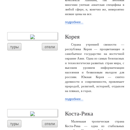
комплексы Хайнаня, так любимая
многими уютная азиатская специфика в
любой сфере, и, конечно же, невероятно
низкие цены на все.
подробнее...
Корея
Страна утренней свежести —
туры
отели
республика Корея — процветающее и
самобытное государство на восточной
окраине Азии. Одна из самых безопасных
и технологически развитых стран мира, с
высоким уровнем информатизации
населения и безвизовым въездом для
россиян. Южная Корея — синтез
древности и современности, привлекает
природой, религией, историей, отдыхом
на пляжах, в горах.
подробнее...
Коста-Рика
Маленькая тропическая страна
туры
отели
Коста-Рика — одна из стабильных