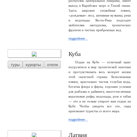
республик Центральной Америки, имеет
выход в Карибское море и Тихий океан.
Здесь широкие спокойные пляжи,
«дождевые» леса, активные вулканы, реки
и водопады. Коста-Рика подходит
любителям экотуризма, тропических
фруктов и чистых прибрежных вод.
подробнее...
Куба
Отдых на Кубе — отличный шанс
туры
курорты
отели
погрузиться в мир тропической экзотики
и прочувствовать весь колорит жизни
этой сказочной страны. Белоснежные
пляжи, кристально чистая голубая вода,
богатая флора и фауна, хорошие условия
для рыбалки и дайвинга, многочисленные
коралловые рифы, водопады, ром и табак
— это и не только откроет вам отдых на
Кубе. Чтобы увидеть все это, сюда
приезжают туристы со всего мира.
подробнее...
Латвия