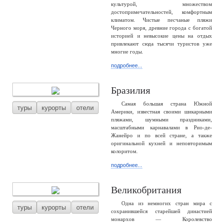
культурой, множеством
достопримечательностей, комфортным
климатом. Чистые песчаные пляжи
Черного моря, древние города с богатой
историей и невысокие цены на отдых
привлекают сюда тысячи туристов уже
многие годы.
подробнее...
Бразилия
Самая большая страна Южной
туры
курорты
отели
Америки, известная своими шикарными
пляжами, шумными праздниками,
масштабными карнавалами в Рио-де-
Жанейро и по всей стране, а также
оригинальной кухней и неповторимым
колоритом.
подробнее...
Великобритания
Одна из немногих стран мира с
туры
курорты
отели
сохранившейся старейшей династией
монархов — Королевство