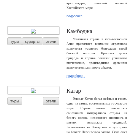
архитектуры, пляжной полосой
Каспийского моря.
подробнее...
Камбоджа
Маленькая страна в юго-восточной
туры
курорты
отели
Азии привлекает внимание огромного
количества туристов благодаря своей
богатой истории. Красивая дикая
природа и горные пейзажи усиливают
впечатление, производимое древними
величественными постройками.
подробнее...
Катар
Эмират Катар богат нефтью и газом,
туры
отели
одно из самых состоятельных государств
мира. Страна может похвастать
сочетанием комфортного отдыха на
берегу океана, недорогого шоппинга и
мягких исламских традиций.
Расположена на Катарском полуострове
на берегу Персидского залива. Сюда едут