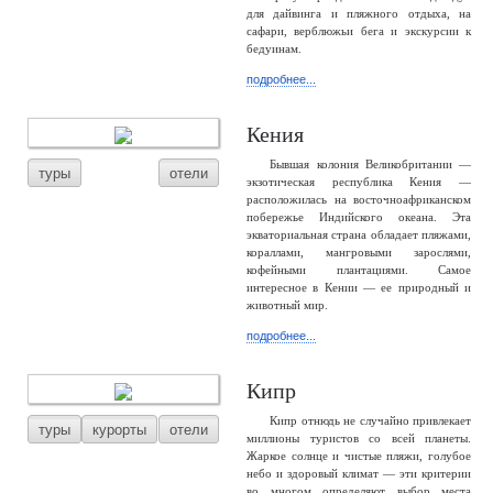
для дайвинга и пляжного отдыха, на
сафари, верблюжьи бега и экскурсии к
бедуинам.
подробнее...
Кения
Бывшая колония Великобритании —
туры
отели
экзотическая республика Кения —
расположилась на восточноафриканском
побережье Индийского океана. Эта
экваториальная страна обладает пляжами,
кораллами, мангровыми зарослями,
кофейными плантациями. Самое
интересное в Кении — ее природный и
животный мир.
подробнее...
Кипр
Кипр отнюдь не случайно привлекает
туры
курорты
отели
миллионы туристов со всей планеты.
Жаркое солнце и чистые пляжи, голубое
небо и здоровый климат — эти критерии
во многом определяют выбор места