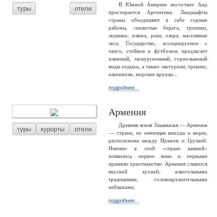
В Южной Америке восточнее Анд
туры
отели
простирается Аргентина. Ландшафты
страны объединяют в себе горные
районы, скалистые берега, тропики,
ледники, пляжи, реки, озера, массивные
леса. Государство, ассоциируемое с
танго, стейком и футболом, предлагает
пляжный, экскурсионный, горнолыжный
виды отдыха, а также экотуризм, трекинг,
альпинизм, морские круизы…
подробнее...
Армения
Древняя земля Закавказья — Армения
туры
курорты
отели
— страна, не имеющая выхода к морю,
расположена между Ираном и Грузией.
Именно в этой «стране камней»
появилось первое вино и первыми
приняли христианство. Армения славится
вкусной кухней, алкогольными
традициями, головокружительными
пейзажами.
подробнее...