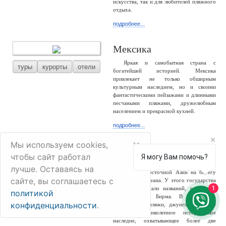
искусства, так и для любителей пляжного
отдыха.
подробнее...
Мексика
Яркая и самобытная страна с
туры
курорты
отели
богатейшей историей. Мексика
привлекает не только обширным
культурным наследием, но и своими
фантастическими пейзажами и длинными
песчаными пляжами, дружелюбным
населением и прекрасной кухней.
подробнее...
×
Мы используем cookies,
Мьянма
чтобы сайт работал
Я могу Вам помочь?
Мьянма – большая и разнообразная
лучше. Оставаясь на
туры
отели
страна Юго-Восточной Азии на берегу
сайте, вы соглашаетесь с
Индийского океана. У этого государства
1
сменилось немало названий, россиянам
политикой
известно как Бирма. В стране –
конфиденциальности
.
белоснежные пляжи, джунгли, снежные
горы и великолепное историческое
наследие, охватывающее более две