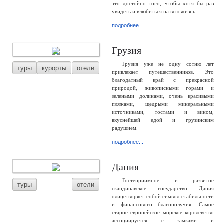
это достойно того, чтобы хотя бы раз
увидеть и влюбиться на всю жизнь.
подробнее...
Грузия
Грузия уже не одну сотню лет
туры
курорты
отели
привлекает путешественников. Это
благодатный край с прекрасной
природой, живописными горами и
зелеными долинами, очень красивыми
пляжами, щедрыми минеральными
источниками, тостами и вином,
вкуснейшей едой и грузинским
радушием.
подробнее...
Дания
Гостеприимное и развитое
туры
отели
скандинавское государство Дания
олицетворяет собой символ стабильности
и финансового благополучия. Самое
старое европейское морское королевство
ассоциируется с замками и