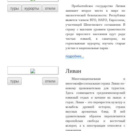
Прибалтийское государство Латвия
туры
курорты
отели
занимает второе место в мире по
экологической безопасности. Республика
является членом ВТО, НАТО, Евросоюза,
участницей Шенгенского соглашения. В
страну с высоким уровнем грамотности
среди взрослого населения едут ради
чистых пляжей, в санатории, на
горнолыжные курорты, изучать старые
улочки и национальные парки.
подробнее...
Ливан
Многонациональная и
туры
отели
многоконфессиональная страна Ливан по-
новому привлекательна для туристов.
Здесь совмещается средиземноморский
пляжный отдых и катание на лыжах в
горах. Ливан – это перекресток культур и
колыбель древней истории, страна
вкусных ароматных блюд. В ней
удивительным образом переплетаются
европейская свобода и восточный
колорит, а к иностранцам относятся с
уважением.