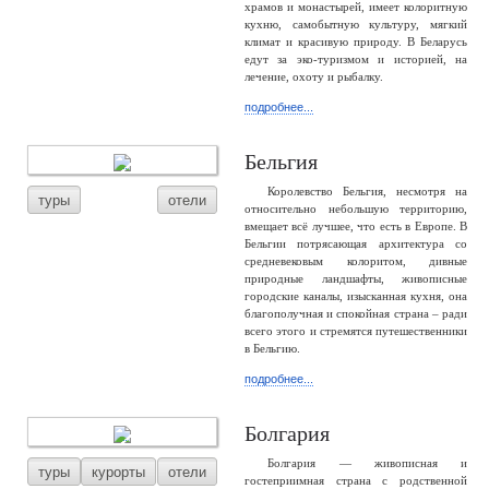
храмов и монастырей, имеет колоритную
кухню, самобытную культуру, мягкий
климат и красивую природу. В Беларусь
едут за эко-туризмом и историей, на
лечение, охоту и рыбалку.
подробнее...
Бельгия
Королевство Бельгия, несмотря на
туры
отели
относительно небольшую территорию,
вмещает всё лучшее, что есть в Европе. В
Бельгии потрясающая архитектура со
средневековым колоритом, дивные
природные ландшафты, живописные
городские каналы, изысканная кухня, она
благополучная и спокойная страна – ради
всего этого и стремятся путешественники
в Бельгию.
подробнее...
Болгария
Болгария — живописная и
туры
курорты
отели
гостеприимная страна с родственной