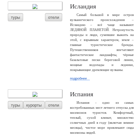
Исландия
Самый большой в мире остров
туры
отели
вулканического происхождения –
Исландию – всё чаще называют
ЛЕДЯНОЙ ПЛАНЕТОЙ. Нетронутость
природы и люди, сумевшие выжить на
этой, с взрывным характером, земле –
главные туристические бренды.
Путешественников впечатляют
фантастические ландшафты, чёрные
базальтовые пески береговой линии,
мощные водопады и ледники,
покрывающие дремлющие вулканы.
подробнее...
Испания
Испания - одно из самых
туры
курорты
отели
востребованных мест летнего отпуска для
миллионов туристов. Комфортный,
теплый, сухой климат, множество
солнечных дней в году (включая зимние
месяцы), чистое море привлекают сюда
миллионы людей.