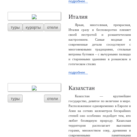
подробнее...
Италия
Яркая, многоликая, прекрасная,
туры
курорты
отели
Италия сразу и бесповоротно пленяет
своей пестротой и романтическим
настроением. Самые модные и
современные детали соседствуют с
многовековыми традициями, стильные
витрины бутиков – с вычурными палаццо
и старинными зданиями в романском и
готическом стилях
подробнее...
Казахстан
Казахстан — крупнейшее
туры
отели
государство, девятое по величине в мире.
Расположенное одновременно в Европе и
Азии на сотнях километров бескрайних
степей оно особенно подойдет тем, кто
любит безлюдную природу. Казахская
территория располагает высокими
горами, множеством озер, древними и
современными памятниками