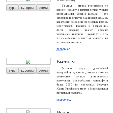
Таиланд — страна, путешествие по
туры
курорты
отели
которой оставит в памяти только лучшие
воспоминания. Туры в Таиланд — это
огромное количество буддийских храмов,
коралловых рифов, превосходных цветов,
экзотических фруктов и благовоний.
Здесь бережно хранят древние
буддийские традиции и культуру и в то
же время быстро реагируют на изменения
в современном мире
подробнее...
Вьетнам
Вьетнам — страна с древнейшей
туры
курорты
отели
историей и культурой, имеет огромное
количество ценных исторических
памятников, разнообразный ландшафт и
более 3000 км побережья богатого
Южно-Китайского моря с белоснежными
песчаными пляжами.
подробнее...
Индия