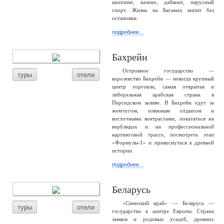
шоппинг, казино, дайвинг, парусный
спорт. Жизнь на Багамах кипит без
остановки.
подробнее...
Бахрейн
Островное государство —
туры
отели
королевство Бахрейн — некогда крупный
центр торговли, самая открытая и
либеральная арабская страна в
Персидском заливе. В Бахрейн едут за
жемчугом, пляжным отдыхом и
восточными контрастами, покататься на
верблюдах и на профессиональной
картинговой трассе, посмотреть этап
«Формулы-1» и прикоснуться к древней
истории.
подробнее...
Беларусь
«Синеокий край» — Беларусь —
туры
отели
государство в центре Европы. Страна
замков и родовых усадеб, древних