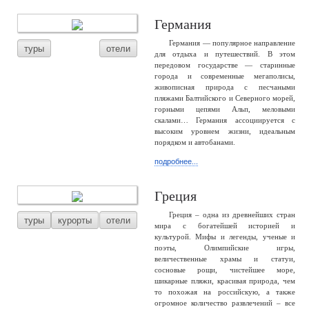
Германия
Германия — популярное направление
туры
отели
для отдыха и путешествий. В этом
передовом государстве — старинные
города и современные мегаполисы,
живописная природа с песчаными
пляжами Балтийского и Северного морей,
горными цепями Альп, меловыми
скалами… Германия ассоциируется с
высоким уровнем жизни, идеальным
порядком и автобанами.
подробнее...
Греция
Греция – одна из древнейших стран
туры
курорты
отели
мира с богатейшей историей и
культурой. Мифы и легенды, ученые и
поэты, Олимпийские игры,
величественные храмы и статуи,
сосновые рощи, чистейшее море,
шикарные пляжи, красивая природа, чем
то похожая на российскую, а также
огромное количество развлечений – все