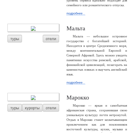
уровень сервиса идеально подходят для
семейного или романтического отпуска.
подробнее...
Мальта
Мальта — небольшое островное
туры
отели
государство с богатейшей историей.
Находится в центре Средиземного моря,
между континентальной Европой и
Северной Африкой. Здесь можно увидеть
памятники искусства римской, арабской,
финикийской цивилизаций, позагорать на
каменистых пляжах и выучить английский
язык.
подробнее...
Марокко
Марокко — яркая и самобытная
туры
курорты
отели
африканская страна, сохранившая свою
уникальную культуру почти нетронутой.
Отдых в Марокко станет захватывающим
приключением как для поклонников
восточной культуры, кухни, музыки и