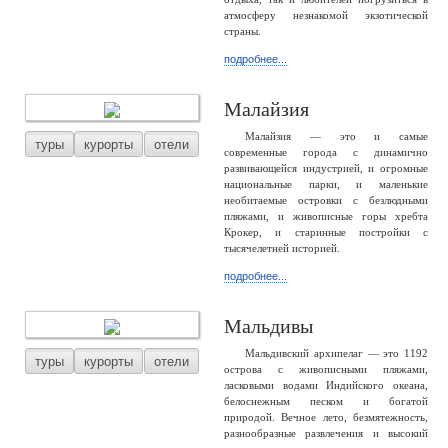
атмосферу незнакомой экзотической
страны.
подробнее...
Малайзия
Малайзия — это и самые
туры
курорты
отели
современные города с динамично
развивающейся индустрией, и огромные
национальные парки, и маленькие
необитаемые островки с безлюдными
пляжами, и живописные горы хребта
Крокер, и старинные постройки с
тысячелетней историей.
подробнее...
Мальдивы
Мальдивский архипелаг — это 1192
туры
курорты
отели
острова с живописными пляжами,
ласковыми водами Индийского океана,
белоснежным песком и богатой
природой. Вечное лето, безмятежность,
разнообразные развлечения и высокий