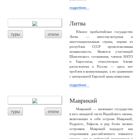
подробнее...
Литва
Южное прибалтийское государство
туры
отели
Литва — многокультурная и
многонациональная страна, первая из
республик СССР провозгласившая
независимость. Является участницей
Шенгенского соглашения, членом НАТО
и Евросоюза, относительно близко
расположена к России — здесь нет
проблем в коммуникации, а по сравнению
с центральной Европой цены невысокие.
подробнее...
Маврикий
Маврикий — маленькое государство
туры
отели
в юго-западной части Индийского океана,
включающее в себя острова Маврикий,
Родригес, Рафаэль и ряд более мелких
островков. Маврикий порадует как
сторонников расслабленного пляжного
отдыха, так и любителей погрузиться в