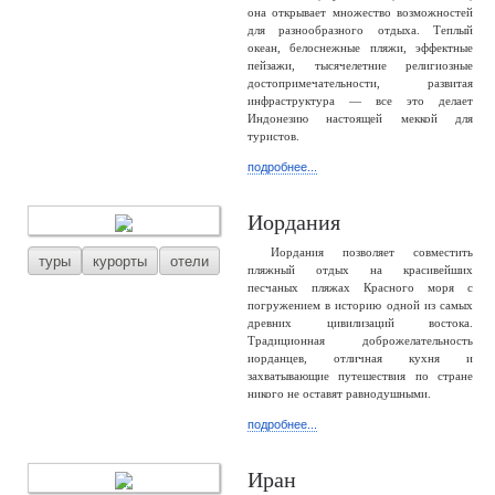
она открывает множество возможностей
для разнообразного отдыха. Теплый
океан, белоснежные пляжи, эффектные
пейзажи, тысячелетние религиозные
достопримечательности, развитая
инфраструктура — все это делает
Индонезию настоящей меккой для
туристов.
подробнее...
Иордания
Иордания позволяет совместить
туры
курорты
отели
пляжный отдых на красивейших
песчаных пляжах Красного моря с
погружением в историю одной из самых
древних цивилизаций востока.
Традиционная доброжелательность
иорданцев, отличная кухня и
захватывающие путешествия по стране
никого не оставят равнодушными.
подробнее...
Иран