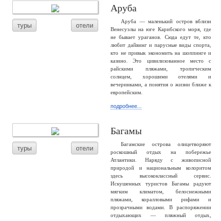
Аруба
Аруба — маленький остров вблизи
туры
отели
Венесуэлы на юге Карибского моря, где
не бывает ураганов. Сюда едут те, кто
любит дайвинг и парусные виды спорта,
кто не привык экономить на шоппинге и
казино. Это цивилизованное место с
райскими пляжами, тропическим
солнцем, хорошими отелями и
вечеринками, а понятия о жизни ближе к
европейским.
подробнее...
Багамы
Багамские острова олицетворяют
туры
отели
роскошный отдых на побережье
Атлантики. Наряду с живописной
природой и национальным колоритом
здесь высококлассный сервис.
Искушенных туристов Багамы радуют
мягким климатом, белоснежными
пляжами, коралловыми рифами и
прозрачными водами. В распоряжении
отдыхающих — пляжный отдых,