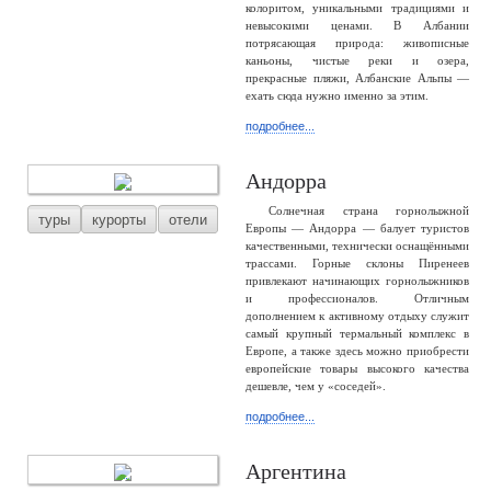
колоритом, уникальными традициями и
невысокими ценами. В Албании
потрясающая природа: живописные
каньоны, чистые реки и озера,
прекрасные пляжи, Албанские Альпы —
ехать сюда нужно именно за этим.
подробнее...
Андорра
Солнечная страна горнолыжной
туры
курорты
отели
Европы — Андорра — балует туристов
качественными, технически оснащёнными
трассами. Горные склоны Пиренеев
привлекают начинающих горнолыжников
и профессионалов. Отличным
дополнением к активному отдыху служит
самый крупный термальный комплекс в
Европе, а также здесь можно приобрести
европейские товары высокого качества
дешевле, чем у «соседей».
подробнее...
Аргентина