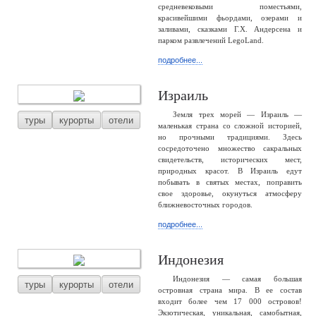
средневековыми поместьями,
красивейшими фьордами, озерами и
заливами, сказками Г.Х. Андерсена и
парком развлечений LegoLand.
подробнее...
Израиль
Земля трех морей — Израиль —
туры
курорты
отели
маленькая страна со сложной историей,
но прочными традициями. Здесь
сосредоточено множество сакральных
свидетельств, исторических мест,
природных красот. В Израиль едут
побывать в святых местах, поправить
свое здоровье, окунуться атмосферу
ближневосточных городов.
подробнее...
Индонезия
Индонезия — самая большая
туры
курорты
отели
островная страна мира. В ее состав
входит более чем 17 000 островов!
Экзотическая, уникальная, самобытная,