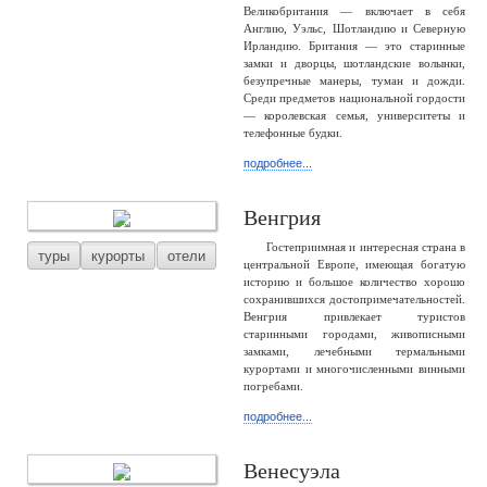
Великобритания — включает в себя
Англию, Уэльс, Шотландию и Северную
Ирландию. Британия — это старинные
замки и дворцы, шотландские волынки,
безупречные манеры, туман и дожди.
Среди предметов национальной гордости
— королевская семья, университеты и
телефонные будки.
подробнее...
Венгрия
Гостеприимная и интересная страна в
туры
курорты
отели
центральной Европе, имеющая богатую
историю и большое количество хорошо
сохранившихся достопримечательностей.
Венгрия привлекает туристов
старинными городами, живописными
замками, лечебными термальными
курортами и многочисленными винными
погребами.
подробнее...
Венесуэла