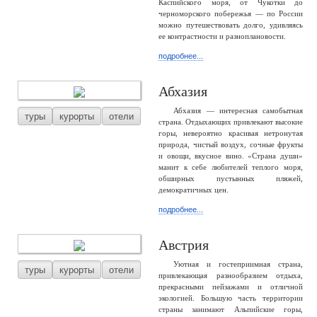
Каспийского моря, от Чукотки до
черноморского побережья — по России
можно путешествовать долго, удивляясь
ее контрастности и разноплановости.
подробнее...
Абхазия
Абхазия — интересная самобытная
туры
курорты
отели
страна. Отдыхающих привлекают высокие
горы, невероятно красивая нетронутая
природа, чистый воздух, сочные фрукты
и овощи, вкусное вино. «Страна души»
манит к себе любителей теплого моря,
обширных пустынных пляжей,
демократичных цен.
подробнее...
Австрия
Уютная и гостеприимная страна,
туры
курорты
отели
привлекающая разнообразием отдыха,
прекрасными пейзажами и отличной
экологией. Большую часть территории
страны занимают Альпийские горы,