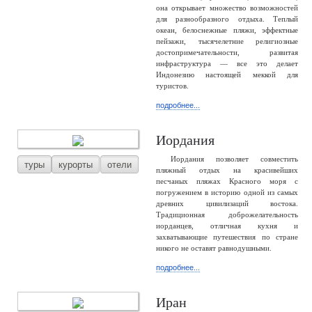
она открывает множество возможностей
для разнообразного отдыха. Теплый
океан, белоснежные пляжи, эффектные
пейзажи, тысячелетние религиозные
достопримечательности, развитая
инфраструктура — все это делает
Индонезию настоящей меккой для
туристов.
подробнее...
Иордания
Иордания позволяет совместить
туры
курорты
отели
пляжный отдых на красивейших
песчаных пляжах Красного моря с
погружением в историю одной из самых
древних цивилизаций востока.
Традиционная доброжелательность
иорданцев, отличная кухня и
захватывающие путешествия по стране
никого не оставят равнодушными.
подробнее...
Иран