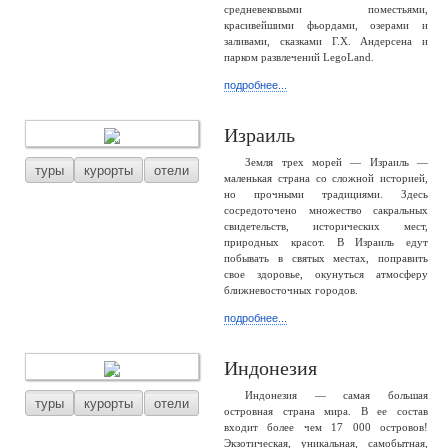
средневековыми поместьями,
красивейшими фьордами, озерами и
заливами, сказками Г.Х. Андерсена и
парком развлечений LegoLand.
подробнее...
Израиль
Земля трех морей — Израиль —
туры
курорты
отели
маленькая страна со сложной историей,
но прочными традициями. Здесь
сосредоточено множество сакральных
свидетельств, исторических мест,
природных красот. В Израиль едут
побывать в святых местах, поправить
свое здоровье, окунуться атмосферу
ближневосточных городов.
подробнее...
Индонезия
Индонезия — самая большая
туры
курорты
отели
островная страна мира. В ее состав
входит более чем 17 000 островов!
Экзотическая, уникальная, самобытная,