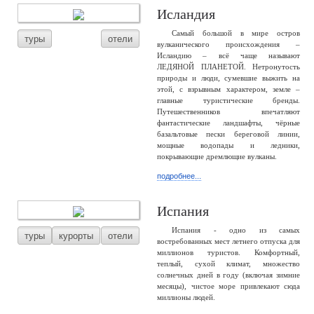
Исландия
Самый большой в мире остров
туры
отели
вулканического происхождения –
Исландию – всё чаще называют
ЛЕДЯНОЙ ПЛАНЕТОЙ. Нетронутость
природы и люди, сумевшие выжить на
этой, с взрывным характером, земле –
главные туристические бренды.
Путешественников впечатляют
фантастические ландшафты, чёрные
базальтовые пески береговой линии,
мощные водопады и ледники,
покрывающие дремлющие вулканы.
подробнее...
Испания
Испания - одно из самых
туры
курорты
отели
востребованных мест летнего отпуска для
миллионов туристов. Комфортный,
теплый, сухой климат, множество
солнечных дней в году (включая зимние
месяцы), чистое море привлекают сюда
миллионы людей.