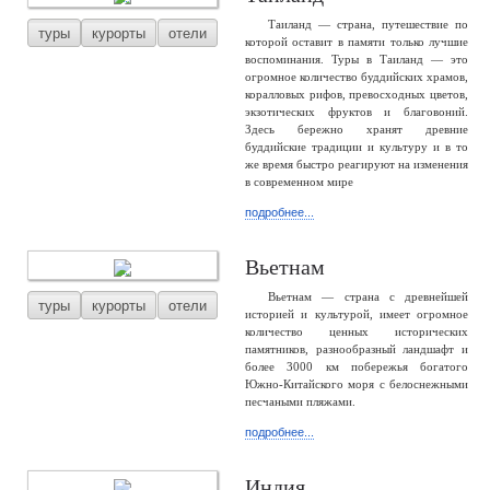
Таиланд — страна, путешествие по
туры
курорты
отели
которой оставит в памяти только лучшие
воспоминания. Туры в Таиланд — это
огромное количество буддийских храмов,
коралловых рифов, превосходных цветов,
экзотических фруктов и благовоний.
Здесь бережно хранят древние
буддийские традиции и культуру и в то
же время быстро реагируют на изменения
в современном мире
подробнее...
Вьетнам
Вьетнам — страна с древнейшей
туры
курорты
отели
историей и культурой, имеет огромное
количество ценных исторических
памятников, разнообразный ландшафт и
более 3000 км побережья богатого
Южно-Китайского моря с белоснежными
песчаными пляжами.
подробнее...
Индия