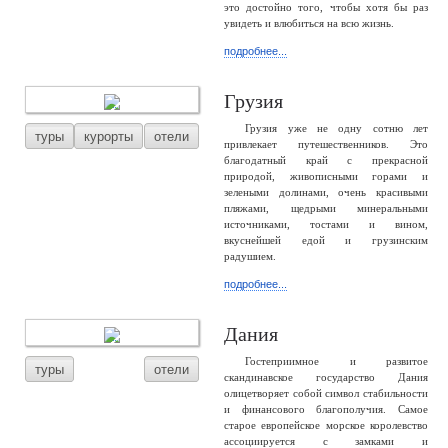
это достойно того, чтобы хотя бы раз
увидеть и влюбиться на всю жизнь.
подробнее...
Грузия
Грузия уже не одну сотню лет
туры
курорты
отели
привлекает путешественников. Это
благодатный край с прекрасной
природой, живописными горами и
зелеными долинами, очень красивыми
пляжами, щедрыми минеральными
источниками, тостами и вином,
вкуснейшей едой и грузинским
радушием.
подробнее...
Дания
Гостеприимное и развитое
туры
отели
скандинавское государство Дания
олицетворяет собой символ стабильности
и финансового благополучия. Самое
старое европейское морское королевство
ассоциируется с замками и