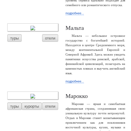
уровень сервиса идеально подходят для
семейного или романтического отпуска.
подробнее...
Мальта
Мальта — небольшое островное
туры
отели
государство с богатейшей историей.
Находится в центре Средиземного моря,
между континентальной Европой и
Северной Африкой. Здесь можно увидеть
памятники искусства римской, арабской,
финикийской цивилизаций, позагорать на
каменистых пляжах и выучить английский
язык.
подробнее...
Марокко
Марокко — яркая и самобытная
туры
курорты
отели
африканская страна, сохранившая свою
уникальную культуру почти нетронутой.
Отдых в Марокко станет захватывающим
приключением как для поклонников
восточной культуры, кухни, музыки и