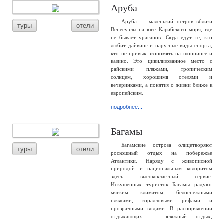
Аруба
Аруба — маленький остров вблизи
туры
отели
Венесуэлы на юге Карибского моря, где
не бывает ураганов. Сюда едут те, кто
любит дайвинг и парусные виды спорта,
кто не привык экономить на шоппинге и
казино. Это цивилизованное место с
райскими пляжами, тропическим
солнцем, хорошими отелями и
вечеринками, а понятия о жизни ближе к
европейским.
подробнее...
Багамы
Багамские острова олицетворяют
туры
отели
роскошный отдых на побережье
Атлантики. Наряду с живописной
природой и национальным колоритом
здесь высококлассный сервис.
Искушенных туристов Багамы радуют
мягким климатом, белоснежными
пляжами, коралловыми рифами и
прозрачными водами. В распоряжении
отдыхающих — пляжный отдых,