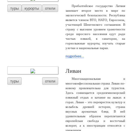
Прибалтийское государство Латвия
туры
курорты
отели
занимает второе место в мире по
экологической безопасности. Республика
является членом ВТО, НАТО, Евросоюза,
участницей Шенгенского соглашения. В
страну с высоким уровнем грамотности
среди взрослого населения едут ради
чистых пляжей, в санатории, на
горнолыжные курорты, изучать старые
улочки и национальные парки.
подробнее...
Ливан
Многонациональная и
туры
отели
многоконфессиональная страна Ливан по-
новому привлекательна для туристов.
Здесь совмещается средиземноморский
пляжный отдых и катание на лыжах в
горах. Ливан – это перекресток культур и
колыбель древней истории, страна
вкусных ароматных блюд. В ней
удивительным образом переплетаются
европейская свобода и восточный
колорит, а к иностранцам относятся с
уважением.