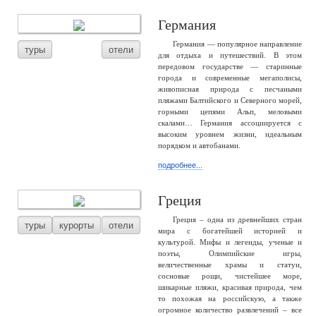
Германия
Германия — популярное направление
туры
отели
для отдыха и путешествий. В этом
передовом государстве — старинные
города и современные мегаполисы,
живописная природа с песчаными
пляжами Балтийского и Северного морей,
горными цепями Альп, меловыми
скалами… Германия ассоциируется с
высоким уровнем жизни, идеальным
порядком и автобанами.
подробнее...
Греция
Греция – одна из древнейших стран
туры
курорты
отели
мира с богатейшей историей и
культурой. Мифы и легенды, ученые и
поэты, Олимпийские игры,
величественные храмы и статуи,
сосновые рощи, чистейшее море,
шикарные пляжи, красивая природа, чем
то похожая на российскую, а также
огромное количество развлечений – все