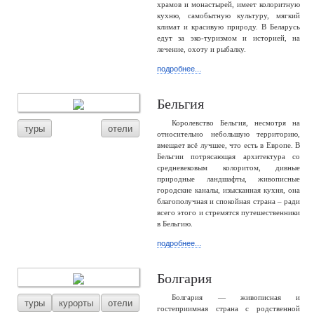
храмов и монастырей, имеет колоритную
кухню, самобытную культуру, мягкий
климат и красивую природу. В Беларусь
едут за эко-туризмом и историей, на
лечение, охоту и рыбалку.
подробнее...
Бельгия
Королевство Бельгия, несмотря на
туры
отели
относительно небольшую территорию,
вмещает всё лучшее, что есть в Европе. В
Бельгии потрясающая архитектура со
средневековым колоритом, дивные
природные ландшафты, живописные
городские каналы, изысканная кухня, она
благополучная и спокойная страна – ради
всего этого и стремятся путешественники
в Бельгию.
подробнее...
Болгария
Болгария — живописная и
туры
курорты
отели
гостеприимная страна с родственной