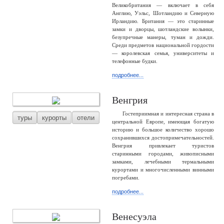
Великобритания — включает в себя
Англию, Уэльс, Шотландию и Северную
Ирландию. Британия — это старинные
замки и дворцы, шотландские волынки,
безупречные манеры, туман и дожди.
Среди предметов национальной гордости
— королевская семья, университеты и
телефонные будки.
подробнее...
Венгрия
Гостеприимная и интересная страна в
туры
курорты
отели
центральной Европе, имеющая богатую
историю и большое количество хорошо
сохранившихся достопримечательностей.
Венгрия привлекает туристов
старинными городами, живописными
замками, лечебными термальными
курортами и многочисленными винными
погребами.
подробнее...
Венесуэла