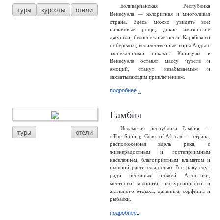
Боливарианская Республика
туры
курорты
отели
Венесуэла — колоритная и многоликая
страна. Здесь можно увидеть все:
пальмовые рощи, дикие амазонские
джунгли, белоснежные пески Карибского
побережья, величественные горы Анды с
заснеженными пиками. Каникулы в
Венесуэле оставят массу чувств и
эмоций, станут незабываемым и
захватывающим приключением.
подробнее...
Гамбия
Исламская республика Гамбия —
туры
отели
«The Smiling Coast of Africa» — страна,
расположенная вдоль реки, с
жизнерадостным и гостеприимным
населением, благоприятным климатом и
пышной растительностью. В страну едут
ради песчаных пляжей Атлантики,
местного колорита, экскурсионного и
активного отдыха, дайвинга, серфинга и
рыбалки.
подробнее...