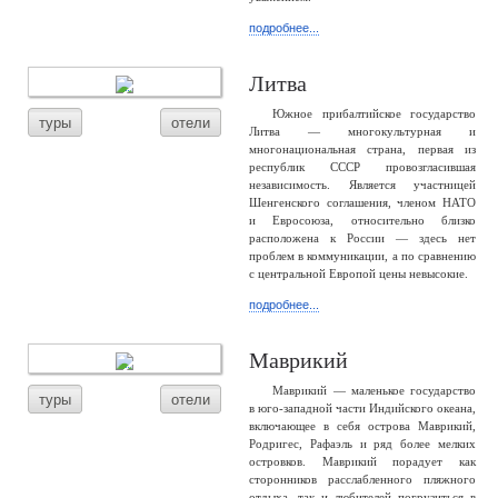
подробнее...
Литва
Южное прибалтийское государство
туры
отели
Литва — многокультурная и
многонациональная страна, первая из
республик СССР провозгласившая
независимость. Является участницей
Шенгенского соглашения, членом НАТО
и Евросоюза, относительно близко
расположена к России — здесь нет
проблем в коммуникации, а по сравнению
с центральной Европой цены невысокие.
подробнее...
Маврикий
Маврикий — маленькое государство
туры
отели
в юго-западной части Индийского океана,
включающее в себя острова Маврикий,
Родригес, Рафаэль и ряд более мелких
островков. Маврикий порадует как
сторонников расслабленного пляжного
отдыха, так и любителей погрузиться в