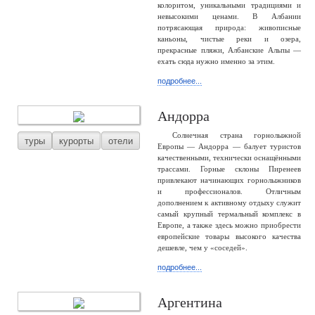
колоритом, уникальными традициями и
невысокими ценами. В Албании
потрясающая природа: живописные
каньоны, чистые реки и озера,
прекрасные пляжи, Албанские Альпы —
ехать сюда нужно именно за этим.
подробнее...
Андорра
Солнечная страна горнолыжной
туры
курорты
отели
Европы — Андорра — балует туристов
качественными, технически оснащёнными
трассами. Горные склоны Пиренеев
привлекают начинающих горнолыжников
и профессионалов. Отличным
дополнением к активному отдыху служит
самый крупный термальный комплекс в
Европе, а также здесь можно приобрести
европейские товары высокого качества
дешевле, чем у «соседей».
подробнее...
Аргентина