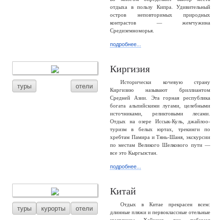
отдыха в пользу Кипра. Удивительный
остров неповторимых природных
контрастов — жемчужина
Средиземноморья.
подробнее...
Киргизия
Исторически кочевую страну
туры
отели
Киргизию называют бриллиантом
Средней Азии. Эта горная республика
богата альпийскими лугами, целебными
источниками, реликтовыми лесами.
Отдых на озере Иссык-Куль, джайлоо-
туризм в белых юртах, трекинги по
хребтам Памира и Тянь-Шаня, экскурсии
по местам Великого Шелкового пути —
все это Кыргызстан.
подробнее...
Китай
Отдых в Китае прекрасен всем:
туры
курорты
отели
длинные пляжи и первоклассные отельные