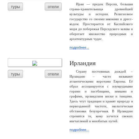
Иран — предок Персии, большая
туры
отели
страна-хранительница древнейшей
культуры и истории. Религиозное
государство со своими законами и дресс-
кодом. Простирается от Каспийского
моря до побережья Персидского залива и
оберегает множество природных и
архитектурных чудес.
подробнее...
Ирландия
Страну постоянных дождей –
туры
отели
Ирландию – часто называют
атлантическими воротами Европы. Её
образ ассоциируется с изумрудными
горами и пастбищами, замками и
графами, ирландским виски и танцами.
Здесь чтут традиции и хранят природу в
первозданной чистоте, экологическая
обстановка безупречная. В Ирландию
стремятся те, кому хочется свежих
впечатлений и неизбитых путей.
подробнее...