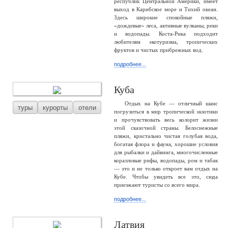
республик Центральной Америки, имеет
выход в Карибское море и Тихий океан.
Здесь широкие спокойные пляжи,
«дождевые» леса, активные вулканы, реки
и водопады. Коста-Рика подходит
любителям экотуризма, тропических
фруктов и чистых прибрежных вод.
подробнее...
Куба
Отдых на Кубе — отличный шанс
туры
курорты
отели
погрузиться в мир тропической экзотики
и прочувствовать весь колорит жизни
этой сказочной страны. Белоснежные
пляжи, кристально чистая голубая вода,
богатая флора и фауна, хорошие условия
для рыбалки и дайвинга, многочисленные
коралловые рифы, водопады, ром и табак
— это и не только откроет вам отдых на
Кубе. Чтобы увидеть все это, сюда
приезжают туристы со всего мира.
подробнее...
Латвия