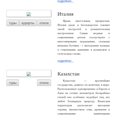
подробнее...
Италия
Яркая, многоликая, прекрасная,
туры
курорты
отели
Италия сразу и бесповоротно пленяет
своей пестротой и романтическим
настроением. Самые модные и
современные детали соседствуют с
многовековыми традициями, стильные
витрины бутиков – с вычурными палаццо
и старинными зданиями в романском и
готическом стилях
подробнее...
Казахстан
Казахстан — крупнейшее
туры
отели
государство, девятое по величине в мире.
Расположенное одновременно в Европе и
Азии на сотнях километров бескрайних
степей оно особенно подойдет тем, кто
любит безлюдную природу. Казахская
территория располагает высокими
горами, множеством озер, древними и
современными памятниками