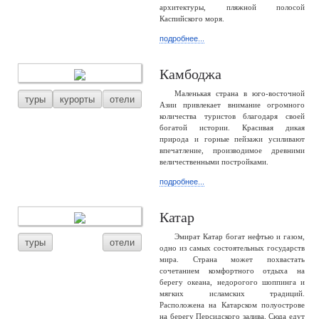
архитектуры, пляжной полосой
Каспийского моря.
подробнее...
Камбоджа
Маленькая страна в юго-восточной
туры
курорты
отели
Азии привлекает внимание огромного
количества туристов благодаря своей
богатой истории. Красивая дикая
природа и горные пейзажи усиливают
впечатление, производимое древними
величественными постройками.
подробнее...
Катар
Эмират Катар богат нефтью и газом,
туры
отели
одно из самых состоятельных государств
мира. Страна может похвастать
сочетанием комфортного отдыха на
берегу океана, недорогого шоппинга и
мягких исламских традиций.
Расположена на Катарском полуострове
на берегу Персидского залива. Сюда едут