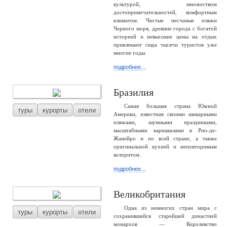
культурой, множеством
достопримечательностей, комфортным
климатом. Чистые песчаные пляжи
Черного моря, древние города с богатой
историей и невысокие цены на отдых
привлекают сюда тысячи туристов уже
многие годы.
подробнее...
Бразилия
Самая большая страна Южной
туры
курорты
отели
Америки, известная своими шикарными
пляжами, шумными праздниками,
масштабными карнавалами в Рио-де-
Жанейро и по всей стране, а также
оригинальной кухней и неповторимым
колоритом.
подробнее...
Великобритания
Одна из немногих стран мира с
туры
курорты
отели
сохранившейся старейшей династией
монархов — Королевство