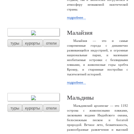
атмосферу незнакомой экзотической
страны.
подробнее...
Малайзия
Малайзия — это и самые
туры
курорты
отели
современные города с динамично
развивающейся индустрией, и огромные
национальные парки, и маленькие
необитаемые островки с безлюдными
пляжами, и живописные горы хребта
Крокер, и старинные постройки с
тысячелетней историей.
подробнее...
Мальдивы
Мальдивский архипелаг — это 1192
туры
курорты
отели
острова с живописными пляжами,
ласковыми водами Индийского океана,
белоснежным песком и богатой
природой. Вечное лето, безмятежность,
разнообразные развлечения и высокий