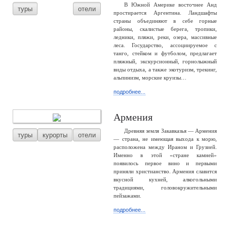
В Южной Америке восточнее Анд
туры
отели
простирается Аргентина. Ландшафты
страны объединяют в себе горные
районы, скалистые берега, тропики,
ледники, пляжи, реки, озера, массивные
леса. Государство, ассоциируемое с
танго, стейком и футболом, предлагает
пляжный, экскурсионный, горнолыжный
виды отдыха, а также экотуризм, трекинг,
альпинизм, морские круизы…
подробнее...
Армения
Древняя земля Закавказья — Армения
туры
курорты
отели
— страна, не имеющая выхода к морю,
расположена между Ираном и Грузией.
Именно в этой «стране камней»
появилось первое вино и первыми
приняли христианство. Армения славится
вкусной кухней, алкогольными
традициями, головокружительными
пейзажами.
подробнее...