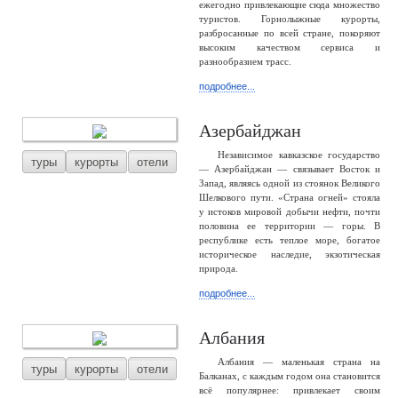
ежегодно привлекающие сюда множество
туристов. Горнолыжные курорты,
разбросанные по всей стране, покоряют
высоким качеством сервиса и
разнообразием трасс.
подробнее...
Азербайджан
Независимое кавказское государство
туры
курорты
отели
— Азербайджан — связывает Восток и
Запад, являясь одной из стоянок Великого
Шелкового пути. «Страна огней» стояла
у истоков мировой добычи нефти, почти
половина ее территории — горы. В
республике есть теплое море, богатое
историческое наследие, экзотическая
природа.
подробнее...
Албания
Албания — маленькая страна на
туры
курорты
отели
Балканах, с каждым годом она становится
всё популярнее: привлекает своим