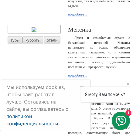
искусства, так и для любителей пляжного
отдыха.
подробнее...
Мексика
Яркая и самобытная страна с
туры
курорты
отели
богатейшей историей. Мексика
привлекает не только обширным
культурным наследием, но и своими
фантастическими пейзажами и длинными
песчаными пляжами, дружелюбным
населением и прекрасной кухней.
подробнее...
×
Мы используем cookies,
Мьянма
чтобы сайт работал
Я могу Вам помочь?
Мьянма – большая и разнообразная
лучше. Оставаясь на
туры
отели
страна Юго-Восточной Азии на берегу
сайте, вы соглашаетесь с
Индийского океана. У этого государства
1
сменилось немало названий, россиянам
политикой
известно как Бирма. В стране –
конфиденциальности
.
белоснежные пляжи, джунгли, снежные
горы и великолепное историческое
наследие, охватывающее более две