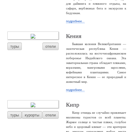
для дайвинга и пляжного отдыха, на
сафари, верблюжьи бега и экскурсии к
бедуинам.
подробнее...
Кения
Бывшая колония Великобритании —
туры
отели
экзотическая республика Кения —
расположилась на восточноафриканском
побережье Индийского океана. Эта
экваториальная страна обладает пляжами,
кораллами, мангровыми зарослями,
кофейными плантациями. Самое
интересное в Кении — ее природный и
животный мир.
подробнее...
Кипр
Кипр отнюдь не случайно привлекает
туры
курорты
отели
миллионы туристов со всей планеты.
Жаркое солнце и чистые пляжи, голубое
небо и здоровый климат — эти критерии
во многом определяют выбор места