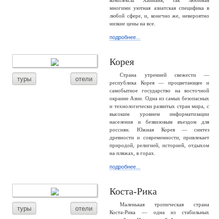
комплексы Хайнаня, так любимая
многими уютная азиатская специфика в
любой сфере, и, конечно же, невероятно
низкие цены на все.
подробнее...
Корея
Страна утренней свежести —
туры
отели
республика Корея — процветающее и
самобытное государство на восточной
окраине Азии. Одна из самых безопасных
и технологически развитых стран мира, с
высоким уровнем информатизации
населения и безвизовым въездом для
россиян. Южная Корея — синтез
древности и современности, привлекает
природой, религией, историей, отдыхом
на пляжах, в горах.
подробнее...
Коста-Рика
Маленькая тропическая страна
туры
отели
Коста-Рика — одна из стабильных