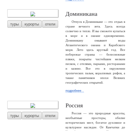
Доминикана
Отпуск в Доминикане — это отдых в
туры
курорты
отели
стране вечного лета. Здесь всегда
солнечно и тепло. И вы сможете купаться
в море и в океане одновременно.
Доминикану омывают воды
Атлантического океана и Карибского
моря. Лето здесь круглый год. Все
побережье страны — белоснежные
пляжи, покрыты чистейшим мелким
песком, с отелями, парками, ресторанами
и казино. Все это в окружении
тропических пальм, коралловых рифов, а
также памятников эпохи Великих
географических открытий.
подробнее...
Россия
Россия — это природные красоты,
туры
курорты
отели
необъятные просторы, обилие
исторических мест, богатое духовное и
культурное наследие. От Камчатки до