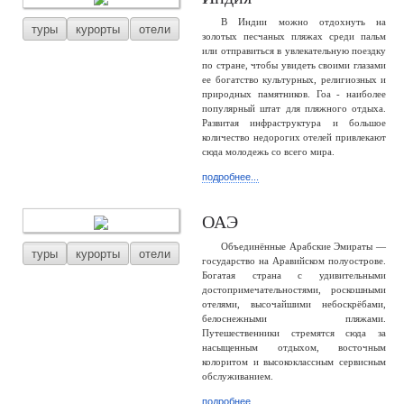
В Индии можно отдохнуть на
туры
курорты
отели
золотых песчаных пляжах среди пальм
или отправиться в увлекательную поездку
по стране, чтобы увидеть своими глазами
ее богатство культурных, религиозных и
природных памятников. Гоа - наиболее
популярный штат для пляжного отдыха.
Развитая инфраструктура и большое
количество недорогих отелей привлекают
сюда молодежь со всего мира.
подробнее...
ОАЭ
Объединённые Арабские Эмираты —
туры
курорты
отели
государство на Аравийском полуострове.
Богатая страна с удивительными
достопримечательностями, роскошными
отелями, высочайшими небоскрёбами,
белоснежными пляжами.
Путешественники стремятся сюда за
насыщенным отдыхом, восточным
колоритом и высококлассным сервисным
обслуживанием.
подробнее...