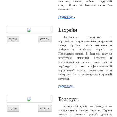
шоппинг, казино, дайвинг, парусный
спорт. Жизнь на Багамах кипит без
остановки.
подробнее...
Бахрейн
Островное государство —
туры
отели
королевство Бахрейн — некогда крупный
центр торговли, самая открытая и
либеральная арабская страна в
Персидском заливе. В Бахрейн едут за
жемчугом, пляжным отдыхом и
восточными контрастами, покататься на
верблюдах и на профессиональной
картинговой трассе, посмотреть этап
«Формулы-1» и прикоснуться к древней
истории.
подробнее...
Беларусь
«Синеокий край» — Беларусь —
туры
отели
государство в центре Европы. Страна
замков и родовых усадеб, древних