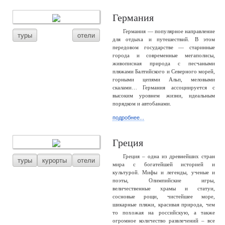
Германия
Германия — популярное направление
туры
отели
для отдыха и путешествий. В этом
передовом государстве — старинные
города и современные мегаполисы,
живописная природа с песчаными
пляжами Балтийского и Северного морей,
горными цепями Альп, меловыми
скалами… Германия ассоциируется с
высоким уровнем жизни, идеальным
порядком и автобанами.
подробнее...
Греция
Греция – одна из древнейших стран
туры
курорты
отели
мира с богатейшей историей и
культурой. Мифы и легенды, ученые и
поэты, Олимпийские игры,
величественные храмы и статуи,
сосновые рощи, чистейшее море,
шикарные пляжи, красивая природа, чем
то похожая на российскую, а также
огромное количество развлечений – все