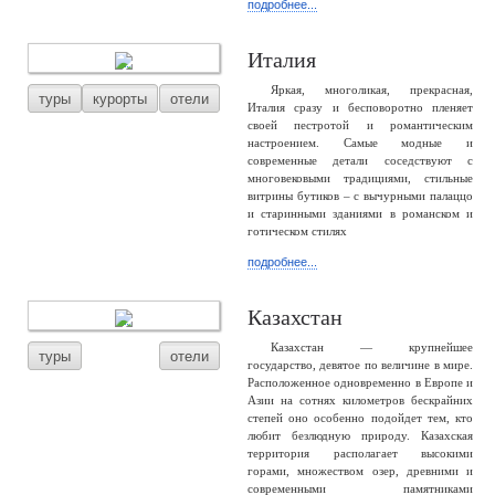
подробнее...
Италия
Яркая, многоликая, прекрасная,
туры
курорты
отели
Италия сразу и бесповоротно пленяет
своей пестротой и романтическим
настроением. Самые модные и
современные детали соседствуют с
многовековыми традициями, стильные
витрины бутиков – с вычурными палаццо
и старинными зданиями в романском и
готическом стилях
подробнее...
Казахстан
Казахстан — крупнейшее
туры
отели
государство, девятое по величине в мире.
Расположенное одновременно в Европе и
Азии на сотнях километров бескрайних
степей оно особенно подойдет тем, кто
любит безлюдную природу. Казахская
территория располагает высокими
горами, множеством озер, древними и
современными памятниками