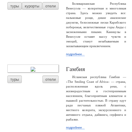
Боливарианская Республика
туры
курорты
отели
Венесуэла — колоритная и многоликая
страна. Здесь можно увидеть все:
пальмовые рощи, дикие амазонские
джунгли, белоснежные пески Карибского
побережья, величественные горы Анды с
заснеженными пиками. Каникулы в
Венесуэле оставят массу чувств и
эмоций, станут незабываемым и
захватывающим приключением.
подробнее...
Гамбия
Исламская республика Гамбия —
туры
отели
«The Smiling Coast of Africa» — страна,
расположенная вдоль реки, с
жизнерадостным и гостеприимным
населением, благоприятным климатом и
пышной растительностью. В страну едут
ради песчаных пляжей Атлантики,
местного колорита, экскурсионного и
активного отдыха, дайвинга, серфинга и
рыбалки.
подробнее...