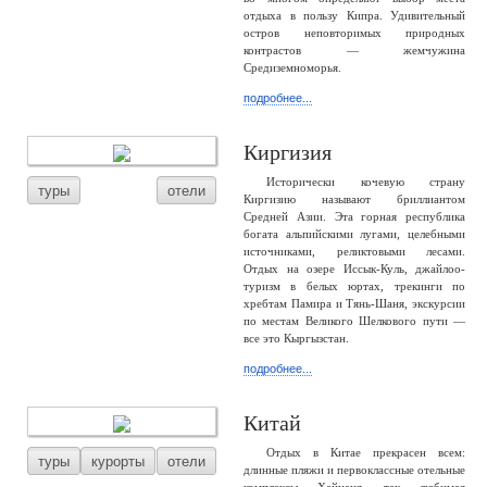
отдыха в пользу Кипра. Удивительный
остров неповторимых природных
контрастов — жемчужина
Средиземноморья.
подробнее...
Киргизия
Исторически кочевую страну
туры
отели
Киргизию называют бриллиантом
Средней Азии. Эта горная республика
богата альпийскими лугами, целебными
источниками, реликтовыми лесами.
Отдых на озере Иссык-Куль, джайлоо-
туризм в белых юртах, трекинги по
хребтам Памира и Тянь-Шаня, экскурсии
по местам Великого Шелкового пути —
все это Кыргызстан.
подробнее...
Китай
Отдых в Китае прекрасен всем:
туры
курорты
отели
длинные пляжи и первоклассные отельные