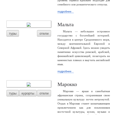
уровень сервиса идеально подходят для
семейного или романтического отпуска.
подробнее...
Мальта
Мальта — небольшое островное
туры
отели
государство с богатейшей историей.
Находится в центре Средиземного моря,
между континентальной Европой и
Северной Африкой. Здесь можно увидеть
памятники искусства римской, арабской,
финикийской цивилизаций, позагорать на
каменистых пляжах и выучить английский
язык.
подробнее...
Марокко
Марокко — яркая и самобытная
туры
курорты
отели
африканская страна, сохранившая свою
уникальную культуру почти нетронутой.
Отдых в Марокко станет захватывающим
приключением как для поклонников
восточной культуры, кухни, музыки и