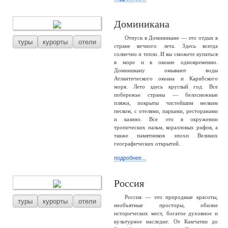
Доминикана
Отпуск в Доминикане — это отдых в
туры
курорты
отели
стране вечного лета. Здесь всегда
солнечно и тепло. И вы сможете купаться
в море и в океане одновременно.
Доминикану омывают воды
Атлантического океана и Карибского
моря. Лето здесь круглый год. Все
побережье страны — белоснежные
пляжи, покрыты чистейшим мелким
песком, с отелями, парками, ресторанами
и казино. Все это в окружении
тропических пальм, коралловых рифов, а
также памятников эпохи Великих
географических открытий.
подробнее...
Россия
Россия — это природные красоты,
туры
курорты
отели
необъятные просторы, обилие
исторических мест, богатое духовное и
культурное наследие. От Камчатки до