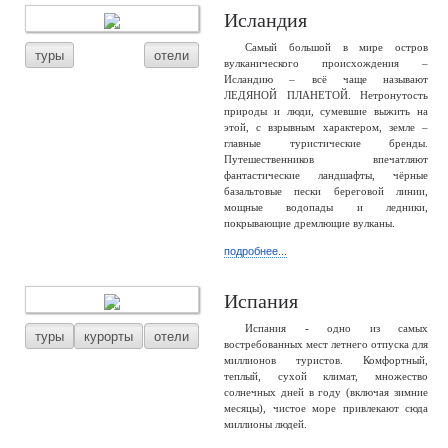
Исландия
Самый большой в мире остров
туры
отели
вулканического происхождения –
Исландию – всё чаще называют
ЛЕДЯНОЙ ПЛАНЕТОЙ. Нетронутость
природы и люди, сумевшие выжить на
этой, с взрывным характером, земле –
главные туристические бренды.
Путешественников впечатляют
фантастические ландшафты, чёрные
базальтовые пески береговой линии,
мощные водопады и ледники,
покрывающие дремлющие вулканы.
подробнее...
Испания
Испания - одно из самых
туры
курорты
отели
востребованных мест летнего отпуска для
миллионов туристов. Комфортный,
теплый, сухой климат, множество
солнечных дней в году (включая зимние
месяцы), чистое море привлекают сюда
миллионы людей.