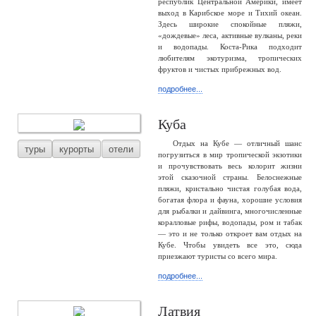
республик Центральной Америки, имеет
выход в Карибское море и Тихий океан.
Здесь широкие спокойные пляжи,
«дождевые» леса, активные вулканы, реки
и водопады. Коста-Рика подходит
любителям экотуризма, тропических
фруктов и чистых прибрежных вод.
подробнее...
Куба
Отдых на Кубе — отличный шанс
туры
курорты
отели
погрузиться в мир тропической экзотики
и прочувствовать весь колорит жизни
этой сказочной страны. Белоснежные
пляжи, кристально чистая голубая вода,
богатая флора и фауна, хорошие условия
для рыбалки и дайвинга, многочисленные
коралловые рифы, водопады, ром и табак
— это и не только откроет вам отдых на
Кубе. Чтобы увидеть все это, сюда
приезжают туристы со всего мира.
подробнее...
Латвия