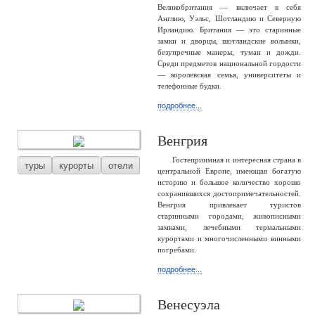
Великобритания — включает в себя
Англию, Уэльс, Шотландию и Северную
Ирландию. Британия — это старинные
замки и дворцы, шотландские волынки,
безупречные манеры, туман и дожди.
Среди предметов национальной гордости
— королевская семья, университеты и
телефонные будки.
подробнее...
Венгрия
Гостеприимная и интересная страна в
туры
курорты
отели
центральной Европе, имеющая богатую
историю и большое количество хорошо
сохранившихся достопримечательностей.
Венгрия привлекает туристов
старинными городами, живописными
замками, лечебными термальными
курортами и многочисленными винными
погребами.
подробнее...
Венесуэла