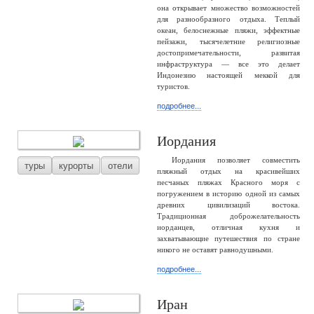
она открывает множество возможностей
для разнообразного отдыха. Теплый
океан, белоснежные пляжи, эффектные
пейзажи, тысячелетние религиозные
достопримечательности, развитая
инфраструктура — все это делает
Индонезию настоящей меккой для
туристов.
подробнее...
Иордания
Иордания позволяет совместить
туры
курорты
отели
пляжный отдых на красивейших
песчаных пляжах Красного моря с
погружением в историю одной из самых
древних цивилизаций востока.
Традиционная доброжелательность
иорданцев, отличная кухня и
захватывающие путешествия по стране
никого не оставят равнодушными.
подробнее...
Иран