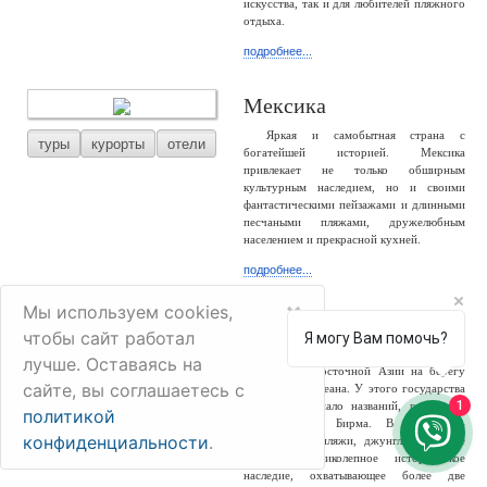
искусства, так и для любителей пляжного
отдыха.
подробнее...
Мексика
Яркая и самобытная страна с
туры
курорты
отели
богатейшей историей. Мексика
привлекает не только обширным
культурным наследием, но и своими
фантастическими пейзажами и длинными
песчаными пляжами, дружелюбным
населением и прекрасной кухней.
подробнее...
×
Мы используем cookies,
Мьянма
чтобы сайт работал
Я могу Вам помочь?
Мьянма – большая и разнообразная
лучше. Оставаясь на
туры
отели
страна Юго-Восточной Азии на берегу
сайте, вы соглашаетесь с
Индийского океана. У этого государства
1
сменилось немало названий, россиянам
политикой
известно как Бирма. В стране –
конфиденциальности
.
белоснежные пляжи, джунгли, снежные
горы и великолепное историческое
наследие, охватывающее более две