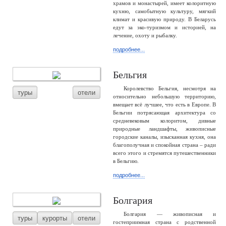
храмов и монастырей, имеет колоритную
кухню, самобытную культуру, мягкий
климат и красивую природу. В Беларусь
едут за эко-туризмом и историей, на
лечение, охоту и рыбалку.
подробнее...
Бельгия
Королевство Бельгия, несмотря на
туры
отели
относительно небольшую территорию,
вмещает всё лучшее, что есть в Европе. В
Бельгии потрясающая архитектура со
средневековым колоритом, дивные
природные ландшафты, живописные
городские каналы, изысканная кухня, она
благополучная и спокойная страна – ради
всего этого и стремятся путешественники
в Бельгию.
подробнее...
Болгария
Болгария — живописная и
туры
курорты
отели
гостеприимная страна с родственной