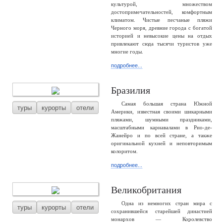
культурой, множеством
достопримечательностей, комфортным
климатом. Чистые песчаные пляжи
Черного моря, древние города с богатой
историей и невысокие цены на отдых
привлекают сюда тысячи туристов уже
многие годы.
подробнее...
Бразилия
Самая большая страна Южной
туры
курорты
отели
Америки, известная своими шикарными
пляжами, шумными праздниками,
масштабными карнавалами в Рио-де-
Жанейро и по всей стране, а также
оригинальной кухней и неповторимым
колоритом.
подробнее...
Великобритания
Одна из немногих стран мира с
туры
курорты
отели
сохранившейся старейшей династией
монархов — Королевство