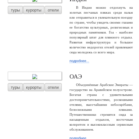
В Индии можно отдохнуть на
туры
курорты
отели
золотых песчаных пляжах среди пальм
или отправиться в увлекательную поездку
по стране, чтобы увидеть своими глазами
ее богатство культурных, религиозных и
природных памятников. Гоа - наиболее
популярный штат для пляжного отдыха.
Развитая инфраструктура и большое
количество недорогих отелей привлекают
сюда молодежь со всего мира.
подробнее...
ОАЭ
Объединённые Арабские Эмираты —
туры
курорты
отели
государство на Аравийском полуострове.
Богатая страна с удивительными
достопримечательностями, роскошными
отелями, высочайшими небоскрёбами,
белоснежными пляжами.
Путешественники стремятся сюда за
насыщенным отдыхом, восточным
колоритом и высококлассным сервисным
обслуживанием.
подробнее...