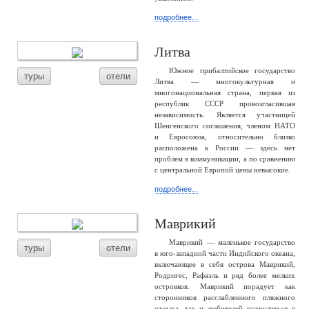
подробнее...
Литва
Южное прибалтийское государство
туры
отели
Литва — многокультурная и
многонациональная страна, первая из
республик СССР провозгласившая
независимость. Является участницей
Шенгенского соглашения, членом НАТО
и Евросоюза, относительно близко
расположена к России — здесь нет
проблем в коммуникации, а по сравнению
с центральной Европой цены невысокие.
подробнее...
Маврикий
Маврикий — маленькое государство
туры
отели
в юго-западной части Индийского океана,
включающее в себя острова Маврикий,
Родригес, Рафаэль и ряд более мелких
островков. Маврикий порадует как
сторонников расслабленного пляжного
отдыха, так и любителей погрузиться в