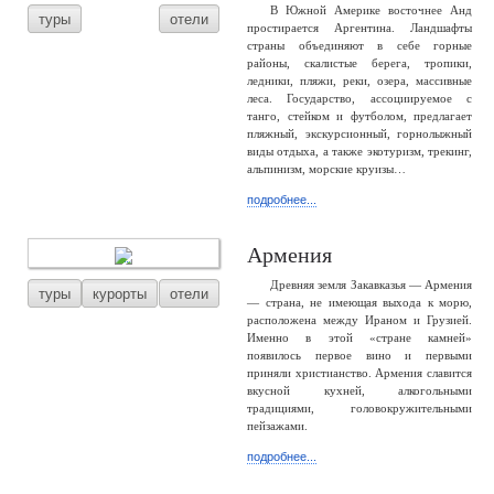
В Южной Америке восточнее Анд
туры
отели
простирается Аргентина. Ландшафты
страны объединяют в себе горные
районы, скалистые берега, тропики,
ледники, пляжи, реки, озера, массивные
леса. Государство, ассоциируемое с
танго, стейком и футболом, предлагает
пляжный, экскурсионный, горнолыжный
виды отдыха, а также экотуризм, трекинг,
альпинизм, морские круизы…
подробнее...
Армения
Древняя земля Закавказья — Армения
туры
курорты
отели
— страна, не имеющая выхода к морю,
расположена между Ираном и Грузией.
Именно в этой «стране камней»
появилось первое вино и первыми
приняли христианство. Армения славится
вкусной кухней, алкогольными
традициями, головокружительными
пейзажами.
подробнее...