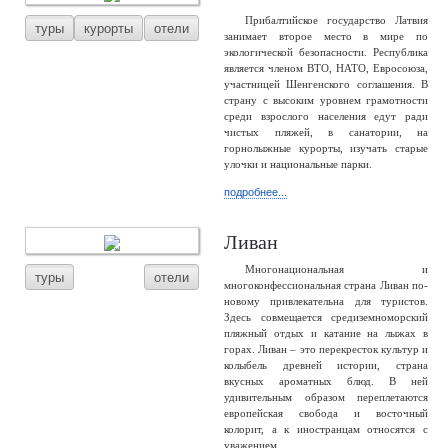
Прибалтийское государство Латвия
туры
курорты
отели
занимает второе место в мире по
экологической безопасности. Республика
является членом ВТО, НАТО, Евросоюза,
участницей Шенгенского соглашения. В
страну с высоким уровнем грамотности
среди взрослого населения едут ради
чистых пляжей, в санатории, на
горнолыжные курорты, изучать старые
улочки и национальные парки.
подробнее...
Ливан
Многонациональная и
туры
отели
многоконфессиональная страна Ливан по-
новому привлекательна для туристов.
Здесь совмещается средиземноморский
пляжный отдых и катание на лыжах в
горах. Ливан – это перекресток культур и
колыбель древней истории, страна
вкусных ароматных блюд. В ней
удивительным образом переплетаются
европейская свобода и восточный
колорит, а к иностранцам относятся с
уважением.