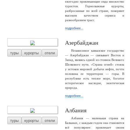
ежегодно привлекающие сюда множество
туристов. Горнолыжные курорты,
разбросанные по всей стране, покоряют
высоким качеством сервиса и
разнообразием трасс.
подробнее...
Азербайджан
Независимое кавказское государство
туры
курорты
отели
— Азербайджан — связывает Восток и
Запад, являясь одной из стоянок Великого
Шелкового пути. «Страна огней» стояла
у истоков мировой добычи нефти, почти
половина ее территории — горы. В
республике есть теплое море, богатое
историческое наследие, экзотическая
природа.
подробнее...
Албания
Албания — маленькая страна на
туры
курорты
отели
Балканах, с каждым годом она становится
всё популярнее: привлекает своим