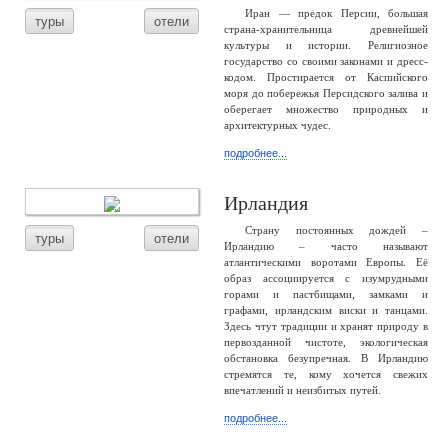
Иран — предок Персии, большая
туры
отели
страна-хранительница древнейшей
культуры и истории. Религиозное
государство со своими законами и дресс-
кодом. Простирается от Каспийского
моря до побережья Персидского залива и
оберегает множество природных и
архитектурных чудес.
подробнее...
Ирландия
Страну постоянных дождей –
туры
отели
Ирландию – часто называют
атлантическими воротами Европы. Её
образ ассоциируется с изумрудными
горами и пастбищами, замками и
графами, ирландским виски и танцами.
Здесь чтут традиции и хранят природу в
первозданной чистоте, экологическая
обстановка безупречная. В Ирландию
стремятся те, кому хочется свежих
впечатлений и неизбитых путей.
подробнее...