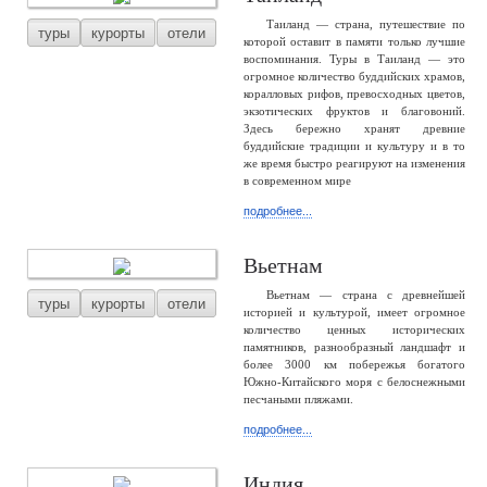
Таиланд — страна, путешествие по
туры
курорты
отели
которой оставит в памяти только лучшие
воспоминания. Туры в Таиланд — это
огромное количество буддийских храмов,
коралловых рифов, превосходных цветов,
экзотических фруктов и благовоний.
Здесь бережно хранят древние
буддийские традиции и культуру и в то
же время быстро реагируют на изменения
в современном мире
подробнее...
Вьетнам
Вьетнам — страна с древнейшей
туры
курорты
отели
историей и культурой, имеет огромное
количество ценных исторических
памятников, разнообразный ландшафт и
более 3000 км побережья богатого
Южно-Китайского моря с белоснежными
песчаными пляжами.
подробнее...
Индия