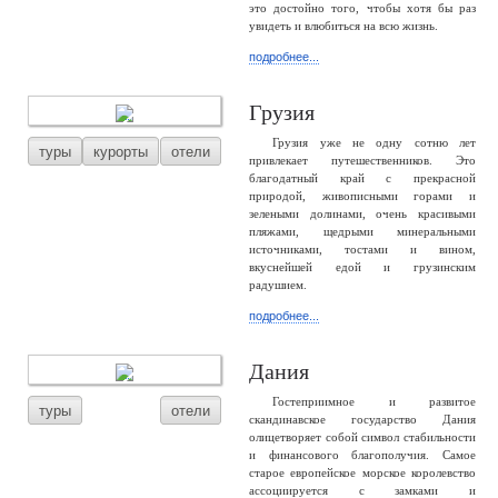
это достойно того, чтобы хотя бы раз
увидеть и влюбиться на всю жизнь.
подробнее...
Грузия
Грузия уже не одну сотню лет
туры
курорты
отели
привлекает путешественников. Это
благодатный край с прекрасной
природой, живописными горами и
зелеными долинами, очень красивыми
пляжами, щедрыми минеральными
источниками, тостами и вином,
вкуснейшей едой и грузинским
радушием.
подробнее...
Дания
Гостеприимное и развитое
туры
отели
скандинавское государство Дания
олицетворяет собой символ стабильности
и финансового благополучия. Самое
старое европейское морское королевство
ассоциируется с замками и