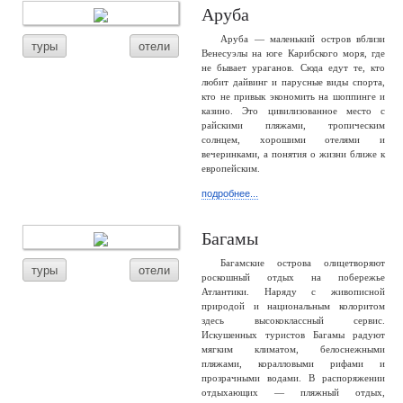
Аруба
Аруба — маленький остров вблизи
туры
отели
Венесуэлы на юге Карибского моря, где
не бывает ураганов. Сюда едут те, кто
любит дайвинг и парусные виды спорта,
кто не привык экономить на шоппинге и
казино. Это цивилизованное место с
райскими пляжами, тропическим
солнцем, хорошими отелями и
вечеринками, а понятия о жизни ближе к
европейским.
подробнее...
Багамы
Багамские острова олицетворяют
туры
отели
роскошный отдых на побережье
Атлантики. Наряду с живописной
природой и национальным колоритом
здесь высококлассный сервис.
Искушенных туристов Багамы радуют
мягким климатом, белоснежными
пляжами, коралловыми рифами и
прозрачными водами. В распоряжении
отдыхающих — пляжный отдых,