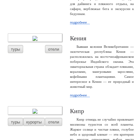
для дайвинга и пляжного отдыха, на
сафари, верблюжьи бега и экскурсии к
бедуинам.
подробнее...
Кения
Бывшая колония Великобритании —
туры
отели
экзотическая республика Кения —
расположилась на восточноафриканском
побережье Индийского океана. Эта
экваториальная страна обладает пляжами,
кораллами, мангровыми зарослями,
кофейными плантациями. Самое
интересное в Кении — ее природный и
животный мир.
подробнее...
Кипр
Кипр отнюдь не случайно привлекает
туры
курорты
отели
миллионы туристов со всей планеты.
Жаркое солнце и чистые пляжи, голубое
небо и здоровый климат — эти критерии
во многом определяют выбор места