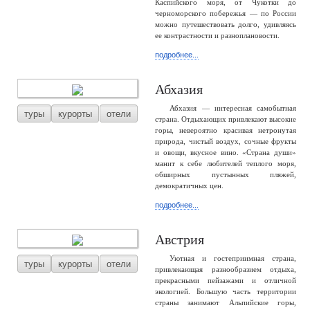
Каспийского моря, от Чукотки до
черноморского побережья — по России
можно путешествовать долго, удивляясь
ее контрастности и разноплановости.
подробнее...
Абхазия
Абхазия — интересная самобытная
туры
курорты
отели
страна. Отдыхающих привлекают высокие
горы, невероятно красивая нетронутая
природа, чистый воздух, сочные фрукты
и овощи, вкусное вино. «Страна души»
манит к себе любителей теплого моря,
обширных пустынных пляжей,
демократичных цен.
подробнее...
Австрия
Уютная и гостеприимная страна,
туры
курорты
отели
привлекающая разнообразием отдыха,
прекрасными пейзажами и отличной
экологией. Большую часть территории
страны занимают Альпийские горы,