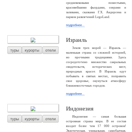
средневековыми поместьями,
красивейшими фьордами, озерами и
заливами, сказками Г.Х. Андерсена и
парком развлечений LegoLand.
подробнее...
Израиль
Земля трех морей — Израиль —
туры
курорты
отели
маленькая страна со сложной историей,
но прочными традициями. Здесь
сосредоточено множество сакральных
свидетельств, исторических мест,
природных красот. В Израиль едут
побывать в святых местах, поправить
свое здоровье, окунуться атмосферу
ближневосточных городов.
подробнее...
Индонезия
Индонезия — самая большая
туры
курорты
отели
островная страна мира. В ее состав
входит более чем 17 000 островов!
Экзотическая, уникальная, самобытная,