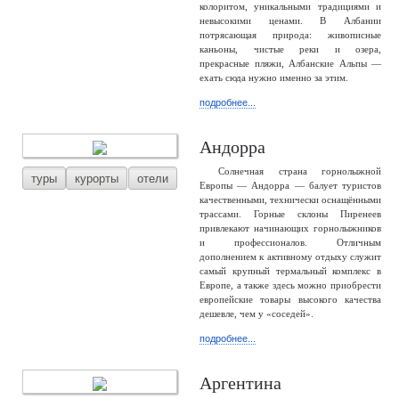
колоритом, уникальными традициями и
невысокими ценами. В Албании
потрясающая природа: живописные
каньоны, чистые реки и озера,
прекрасные пляжи, Албанские Альпы —
ехать сюда нужно именно за этим.
подробнее...
Андорра
Солнечная страна горнолыжной
туры
курорты
отели
Европы — Андорра — балует туристов
качественными, технически оснащёнными
трассами. Горные склоны Пиренеев
привлекают начинающих горнолыжников
и профессионалов. Отличным
дополнением к активному отдыху служит
самый крупный термальный комплекс в
Европе, а также здесь можно приобрести
европейские товары высокого качества
дешевле, чем у «соседей».
подробнее...
Аргентина