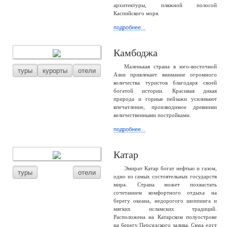
архитектуры, пляжной полосой
Каспийского моря.
подробнее...
Камбоджа
Маленькая страна в юго-восточной
туры
курорты
отели
Азии привлекает внимание огромного
количества туристов благодаря своей
богатой истории. Красивая дикая
природа и горные пейзажи усиливают
впечатление, производимое древними
величественными постройками.
подробнее...
Катар
Эмират Катар богат нефтью и газом,
туры
отели
одно из самых состоятельных государств
мира. Страна может похвастать
сочетанием комфортного отдыха на
берегу океана, недорогого шоппинга и
мягких исламских традиций.
Расположена на Катарском полуострове
на берегу Персидского залива. Сюда едут