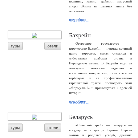
шоппинг, казино, дайвинг, парусный
спорт. Жизнь на Багамах кипит без
остановки.
подробнее...
Бахрейн
Островное государство —
туры
отели
королевство Бахрейн — некогда крупный
центр торговли, самая открытая и
либеральная арабская страна в
Персидском заливе. В Бахрейн едут за
жемчугом, пляжным отдыхом и
восточными контрастами, покататься на
верблюдах и на профессиональной
картинговой трассе, посмотреть этап
«Формулы-1» и прикоснуться к древней
истории.
подробнее...
Беларусь
«Синеокий край» — Беларусь —
туры
отели
государство в центре Европы. Страна
замков и родовых усадеб, древних