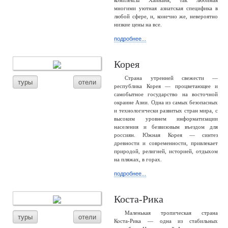
комплексы Хайнаня, так любимая
многими уютная азиатская специфика в
любой сфере, и, конечно же, невероятно
низкие цены на все.
подробнее...
Корея
Страна утренней свежести —
туры
отели
республика Корея — процветающее и
самобытное государство на восточной
окраине Азии. Одна из самых безопасных
и технологически развитых стран мира, с
высоким уровнем информатизации
населения и безвизовым въездом для
россиян. Южная Корея — синтез
древности и современности, привлекает
природой, религией, историей, отдыхом
на пляжах, в горах.
подробнее...
Коста-Рика
Маленькая тропическая страна
туры
отели
Коста-Рика — одна из стабильных