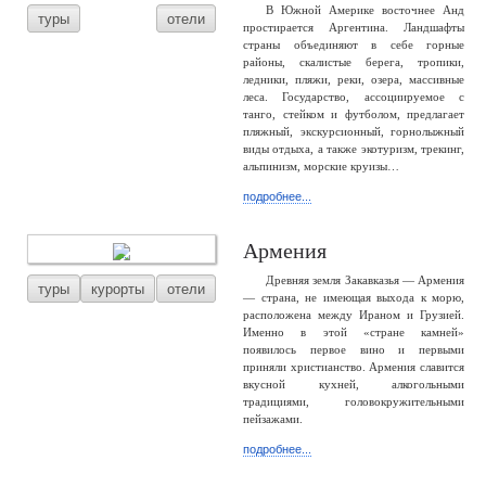
В Южной Америке восточнее Анд
туры
отели
простирается Аргентина. Ландшафты
страны объединяют в себе горные
районы, скалистые берега, тропики,
ледники, пляжи, реки, озера, массивные
леса. Государство, ассоциируемое с
танго, стейком и футболом, предлагает
пляжный, экскурсионный, горнолыжный
виды отдыха, а также экотуризм, трекинг,
альпинизм, морские круизы…
подробнее...
Армения
Древняя земля Закавказья — Армения
туры
курорты
отели
— страна, не имеющая выхода к морю,
расположена между Ираном и Грузией.
Именно в этой «стране камней»
появилось первое вино и первыми
приняли христианство. Армения славится
вкусной кухней, алкогольными
традициями, головокружительными
пейзажами.
подробнее...