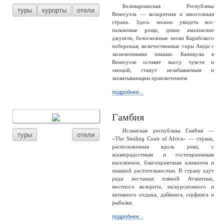
Боливарианская Республика
туры
курорты
отели
Венесуэла — колоритная и многоликая
страна. Здесь можно увидеть все:
пальмовые рощи, дикие амазонские
джунгли, белоснежные пески Карибского
побережья, величественные горы Анды с
заснеженными пиками. Каникулы в
Венесуэле оставят массу чувств и
эмоций, станут незабываемым и
захватывающим приключением.
подробнее...
Гамбия
Исламская республика Гамбия —
туры
отели
«The Smiling Coast of Africa» — страна,
расположенная вдоль реки, с
жизнерадостным и гостеприимным
населением, благоприятным климатом и
пышной растительностью. В страну едут
ради песчаных пляжей Атлантики,
местного колорита, экскурсионного и
активного отдыха, дайвинга, серфинга и
рыбалки.
подробнее...