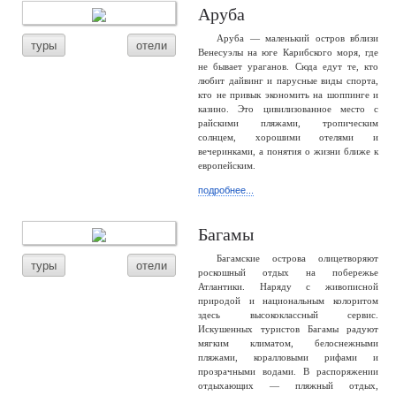
Аруба
Аруба — маленький остров вблизи
туры
отели
Венесуэлы на юге Карибского моря, где
не бывает ураганов. Сюда едут те, кто
любит дайвинг и парусные виды спорта,
кто не привык экономить на шоппинге и
казино. Это цивилизованное место с
райскими пляжами, тропическим
солнцем, хорошими отелями и
вечеринками, а понятия о жизни ближе к
европейским.
подробнее...
Багамы
Багамские острова олицетворяют
туры
отели
роскошный отдых на побережье
Атлантики. Наряду с живописной
природой и национальным колоритом
здесь высококлассный сервис.
Искушенных туристов Багамы радуют
мягким климатом, белоснежными
пляжами, коралловыми рифами и
прозрачными водами. В распоряжении
отдыхающих — пляжный отдых,