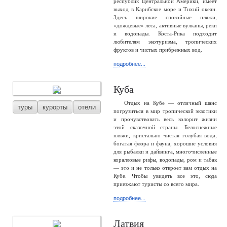
республик Центральной Америки, имеет
выход в Карибское море и Тихий океан.
Здесь широкие спокойные пляжи,
«дождевые» леса, активные вулканы, реки
и водопады. Коста-Рика подходит
любителям экотуризма, тропических
фруктов и чистых прибрежных вод.
подробнее...
Куба
Отдых на Кубе — отличный шанс
туры
курорты
отели
погрузиться в мир тропической экзотики
и прочувствовать весь колорит жизни
этой сказочной страны. Белоснежные
пляжи, кристально чистая голубая вода,
богатая флора и фауна, хорошие условия
для рыбалки и дайвинга, многочисленные
коралловые рифы, водопады, ром и табак
— это и не только откроет вам отдых на
Кубе. Чтобы увидеть все это, сюда
приезжают туристы со всего мира.
подробнее...
Латвия