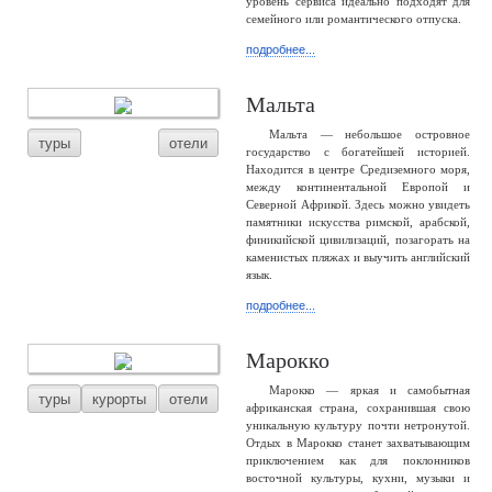
уровень сервиса идеально подходят для
семейного или романтического отпуска.
подробнее...
Мальта
Мальта — небольшое островное
туры
отели
государство с богатейшей историей.
Находится в центре Средиземного моря,
между континентальной Европой и
Северной Африкой. Здесь можно увидеть
памятники искусства римской, арабской,
финикийской цивилизаций, позагорать на
каменистых пляжах и выучить английский
язык.
подробнее...
Марокко
Марокко — яркая и самобытная
туры
курорты
отели
африканская страна, сохранившая свою
уникальную культуру почти нетронутой.
Отдых в Марокко станет захватывающим
приключением как для поклонников
восточной культуры, кухни, музыки и