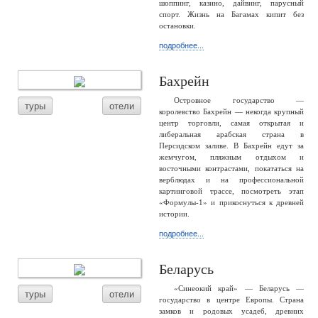
шоппинг, казино, дайвинг, парусный
спорт. Жизнь на Багамах кипит без
остановки.
подробнее...
Бахрейн
Островное государство —
туры
отели
королевство Бахрейн — некогда крупный
центр торговли, самая открытая и
либеральная арабская страна в
Персидском заливе. В Бахрейн едут за
жемчугом, пляжным отдыхом и
восточными контрастами, покататься на
верблюдах и на профессиональной
картинговой трассе, посмотреть этап
«Формулы-1» и прикоснуться к древней
истории.
подробнее...
Беларусь
«Синеокий край» — Беларусь —
туры
отели
государство в центре Европы. Страна
замков и родовых усадеб, древних