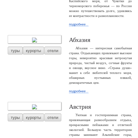
Каспийского моря, от Чукотки до
черноморского побережья — по России
можно путешествовать долго, удивляясь
ее контрастности и разноплановости.
подробнее...
Абхазия
Абхазия — интересная самобытная
туры
курорты
отели
страна. Отдыхающих привлекают высокие
горы, невероятно красивая нетронутая
природа, чистый воздух, сочные фрукты
и овощи, вкусное вино. «Страна души»
манит к себе любителей теплого моря,
обширных пустынных пляжей,
демократичных цен.
подробнее...
Австрия
Уютная и гостеприимная страна,
туры
курорты
отели
привлекающая разнообразием отдыха,
прекрасными пейзажами и отличной
экологией. Большую часть территории
страны занимают Альпийские горы,