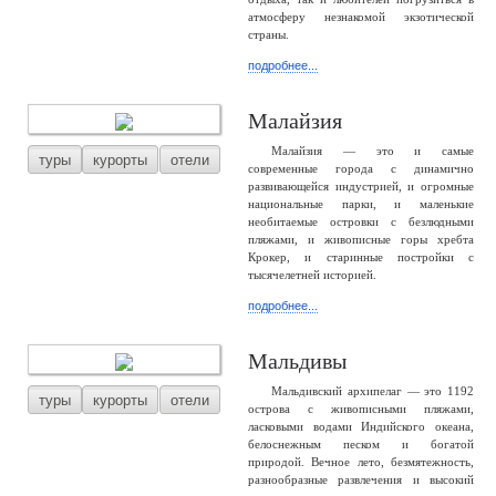
атмосферу незнакомой экзотической
страны.
подробнее...
Малайзия
Малайзия — это и самые
туры
курорты
отели
современные города с динамично
развивающейся индустрией, и огромные
национальные парки, и маленькие
необитаемые островки с безлюдными
пляжами, и живописные горы хребта
Крокер, и старинные постройки с
тысячелетней историей.
подробнее...
Мальдивы
Мальдивский архипелаг — это 1192
туры
курорты
отели
острова с живописными пляжами,
ласковыми водами Индийского океана,
белоснежным песком и богатой
природой. Вечное лето, безмятежность,
разнообразные развлечения и высокий