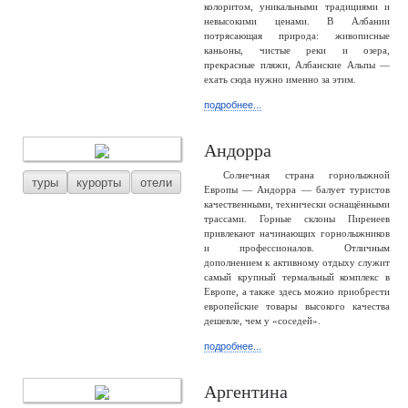
колоритом, уникальными традициями и
невысокими ценами. В Албании
потрясающая природа: живописные
каньоны, чистые реки и озера,
прекрасные пляжи, Албанские Альпы —
ехать сюда нужно именно за этим.
подробнее...
Андорра
Солнечная страна горнолыжной
туры
курорты
отели
Европы — Андорра — балует туристов
качественными, технически оснащёнными
трассами. Горные склоны Пиренеев
привлекают начинающих горнолыжников
и профессионалов. Отличным
дополнением к активному отдыху служит
самый крупный термальный комплекс в
Европе, а также здесь можно приобрести
европейские товары высокого качества
дешевле, чем у «соседей».
подробнее...
Аргентина