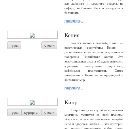
для дайвинга и пляжного отдыха, на
сафари, верблюжьи бега и экскурсии к
бедуинам.
подробнее...
Кения
Бывшая колония Великобритании —
туры
отели
экзотическая республика Кения —
расположилась на восточноафриканском
побережье Индийского океана. Эта
экваториальная страна обладает пляжами,
кораллами, мангровыми зарослями,
кофейными плантациями. Самое
интересное в Кении — ее природный и
животный мир.
подробнее...
Кипр
Кипр отнюдь не случайно привлекает
туры
курорты
отели
миллионы туристов со всей планеты.
Жаркое солнце и чистые пляжи, голубое
небо и здоровый климат — эти критерии
во многом определяют выбор места