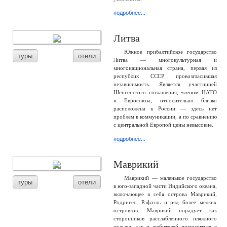
подробнее...
Литва
Южное прибалтийское государство
туры
отели
Литва — многокультурная и
многонациональная страна, первая из
республик СССР провозгласившая
независимость. Является участницей
Шенгенского соглашения, членом НАТО
и Евросоюза, относительно близко
расположена к России — здесь нет
проблем в коммуникации, а по сравнению
с центральной Европой цены невысокие.
подробнее...
Маврикий
Маврикий — маленькое государство
туры
отели
в юго-западной части Индийского океана,
включающее в себя острова Маврикий,
Родригес, Рафаэль и ряд более мелких
островков. Маврикий порадует как
сторонников расслабленного пляжного
отдыха, так и любителей погрузиться в