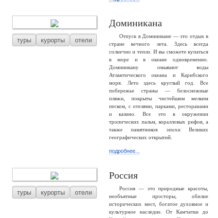
Доминикана
Отпуск в Доминикане — это отдых в
туры
курорты
отели
стране вечного лета. Здесь всегда
солнечно и тепло. И вы сможете купаться
в море и в океане одновременно.
Доминикану омывают воды
Атлантического океана и Карибского
моря. Лето здесь круглый год. Все
побережье страны — белоснежные
пляжи, покрыты чистейшим мелким
песком, с отелями, парками, ресторанами
и казино. Все это в окружении
тропических пальм, коралловых рифов, а
также памятников эпохи Великих
географических открытий.
подробнее...
Россия
Россия — это природные красоты,
туры
курорты
отели
необъятные просторы, обилие
исторических мест, богатое духовное и
культурное наследие. От Камчатки до