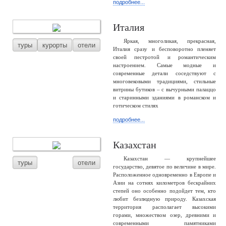
подробнее...
Италия
Яркая, многоликая, прекрасная,
туры
курорты
отели
Италия сразу и бесповоротно пленяет
своей пестротой и романтическим
настроением. Самые модные и
современные детали соседствуют с
многовековыми традициями, стильные
витрины бутиков – с вычурными палаццо
и старинными зданиями в романском и
готическом стилях
подробнее...
Казахстан
Казахстан — крупнейшее
туры
отели
государство, девятое по величине в мире.
Расположенное одновременно в Европе и
Азии на сотнях километров бескрайних
степей оно особенно подойдет тем, кто
любит безлюдную природу. Казахская
территория располагает высокими
горами, множеством озер, древними и
современными памятниками