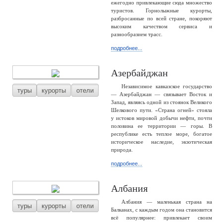
ежегодно привлекающие сюда множество
туристов. Горнолыжные курорты,
разбросанные по всей стране, покоряют
высоким качеством сервиса и
разнообразием трасс.
подробнее...
Азербайджан
Независимое кавказское государство
туры
курорты
отели
— Азербайджан — связывает Восток и
Запад, являясь одной из стоянок Великого
Шелкового пути. «Страна огней» стояла
у истоков мировой добычи нефти, почти
половина ее территории — горы. В
республике есть теплое море, богатое
историческое наследие, экзотическая
природа.
подробнее...
Албания
Албания — маленькая страна на
туры
курорты
отели
Балканах, с каждым годом она становится
всё популярнее: привлекает своим