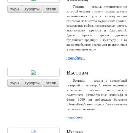
Таиланд — страна, путешествие по
туры
курорты
отели
которой оставит в памяти только лучшие
воспоминания. Туры в Таиланд — это
огромное количество буддийских храмов,
коралловых рифов, превосходных цветов,
экзотических фруктов и благовоний.
Здесь бережно хранят древние
буддийские традиции и культуру и в то
же время быстро реагируют на изменения
в современном мире
подробнее...
Вьетнам
Вьетнам — страна с древнейшей
туры
курорты
отели
историей и культурой, имеет огромное
количество ценных исторических
памятников, разнообразный ландшафт и
более 3000 км побережья богатого
Южно-Китайского моря с белоснежными
песчаными пляжами.
подробнее...
Индия