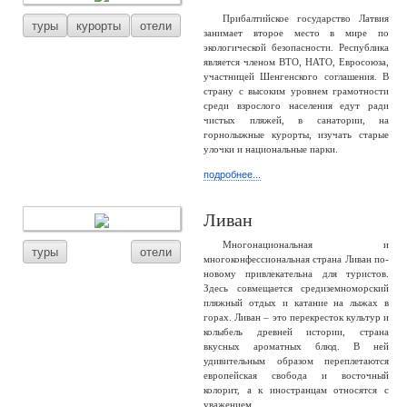
Прибалтийское государство Латвия
туры
курорты
отели
занимает второе место в мире по
экологической безопасности. Республика
является членом ВТО, НАТО, Евросоюза,
участницей Шенгенского соглашения. В
страну с высоким уровнем грамотности
среди взрослого населения едут ради
чистых пляжей, в санатории, на
горнолыжные курорты, изучать старые
улочки и национальные парки.
подробнее...
Ливан
Многонациональная и
туры
отели
многоконфессиональная страна Ливан по-
новому привлекательна для туристов.
Здесь совмещается средиземноморский
пляжный отдых и катание на лыжах в
горах. Ливан – это перекресток культур и
колыбель древней истории, страна
вкусных ароматных блюд. В ней
удивительным образом переплетаются
европейская свобода и восточный
колорит, а к иностранцам относятся с
уважением.