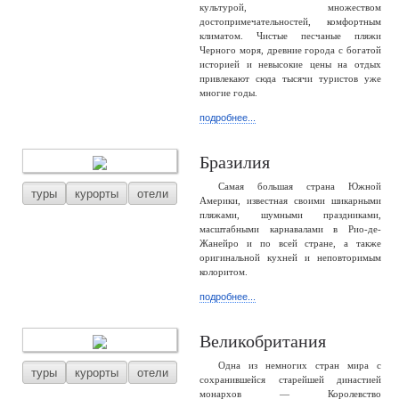
культурой, множеством
достопримечательностей, комфортным
климатом. Чистые песчаные пляжи
Черного моря, древние города с богатой
историей и невысокие цены на отдых
привлекают сюда тысячи туристов уже
многие годы.
подробнее...
Бразилия
Самая большая страна Южной
туры
курорты
отели
Америки, известная своими шикарными
пляжами, шумными праздниками,
масштабными карнавалами в Рио-де-
Жанейро и по всей стране, а также
оригинальной кухней и неповторимым
колоритом.
подробнее...
Великобритания
Одна из немногих стран мира с
туры
курорты
отели
сохранившейся старейшей династией
монархов — Королевство