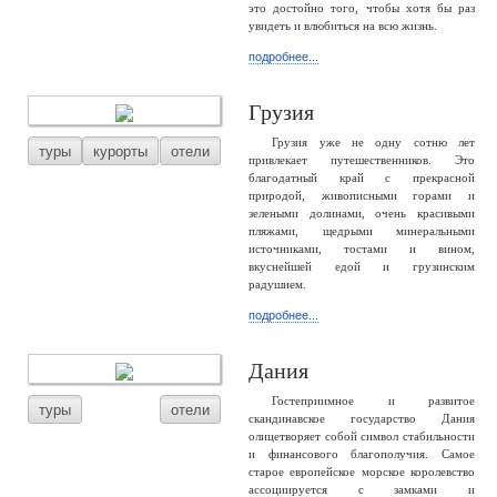
это достойно того, чтобы хотя бы раз
увидеть и влюбиться на всю жизнь.
подробнее...
Грузия
Грузия уже не одну сотню лет
туры
курорты
отели
привлекает путешественников. Это
благодатный край с прекрасной
природой, живописными горами и
зелеными долинами, очень красивыми
пляжами, щедрыми минеральными
источниками, тостами и вином,
вкуснейшей едой и грузинским
радушием.
подробнее...
Дания
Гостеприимное и развитое
туры
отели
скандинавское государство Дания
олицетворяет собой символ стабильности
и финансового благополучия. Самое
старое европейское морское королевство
ассоциируется с замками и