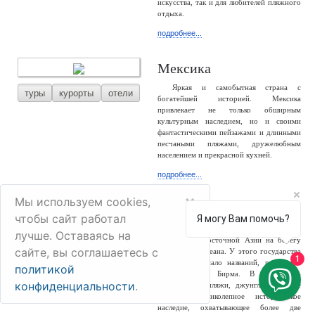
искусства, так и для любителей пляжного
отдыха.
подробнее...
Мексика
Яркая и самобытная страна с
туры
курорты
отели
богатейшей историей. Мексика
привлекает не только обширным
культурным наследием, но и своими
фантастическими пейзажами и длинными
песчаными пляжами, дружелюбным
населением и прекрасной кухней.
подробнее...
×
Мы используем cookies,
Мьянма
чтобы сайт работал
Я могу Вам помочь?
Мьянма – большая и разнообразная
лучше. Оставаясь на
туры
отели
страна Юго-Восточной Азии на берегу
сайте, вы соглашаетесь с
Индийского океана. У этого государства
1
сменилось немало названий, россиянам
политикой
известно как Бирма. В стране –
конфиденциальности
.
белоснежные пляжи, джунгли, снежные
горы и великолепное историческое
наследие, охватывающее более две