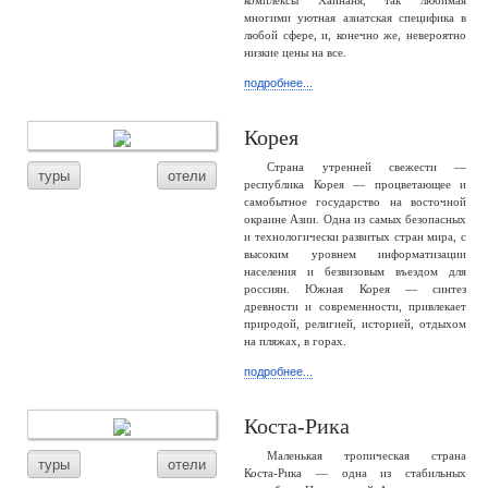
комплексы Хайнаня, так любимая
многими уютная азиатская специфика в
любой сфере, и, конечно же, невероятно
низкие цены на все.
подробнее...
Корея
Страна утренней свежести —
туры
отели
республика Корея — процветающее и
самобытное государство на восточной
окраине Азии. Одна из самых безопасных
и технологически развитых стран мира, с
высоким уровнем информатизации
населения и безвизовым въездом для
россиян. Южная Корея — синтез
древности и современности, привлекает
природой, религией, историей, отдыхом
на пляжах, в горах.
подробнее...
Коста-Рика
Маленькая тропическая страна
туры
отели
Коста-Рика — одна из стабильных