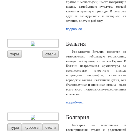
храмов и монастырей, имеет колоритную
кухню, самобытную культуру, мягкий
климат и красивую природу. В Беларусь
едут за эко-туризмом и историей, на
лечение, охоту и рыбалку.
подробнее...
Бельгия
Королевство Бельгия, несмотря на
туры
отели
относительно небольшую территорию,
вмещает всё лучшее, что есть в Европе. В
Бельгии потрясающая архитектура со
средневековым колоритом, дивные
природные ландшафты, живописные
городские каналы, изысканная кухня, она
благополучная и спокойная страна – ради
всего этого и стремятся путешественники
в Бельгию.
подробнее...
Болгария
Болгария — живописная и
туры
курорты
отели
гостеприимная страна с родственной