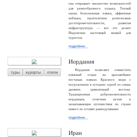
она открывает множество возможностей
для разнообразного отдыха. Теплый
океан, белоснежные пляжи, эффектные
пейзажи, тысячелетние религиозные
достопримечательности, развитая
инфраструктура — все это делает
Индонезию настоящей меккой для
туристов.
подробнее...
Иордания
Иордания позволяет совместить
туры
курорты
отели
пляжный отдых на красивейших
песчаных пляжах Красного моря с
погружением в историю одной из самых
древних цивилизаций востока.
Традиционная доброжелательность
иорданцев, отличная кухня и
захватывающие путешествия по стране
никого не оставят равнодушными.
подробнее...
Иран