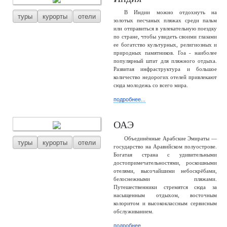
В Индии можно отдохнуть на
туры
курорты
отели
золотых песчаных пляжах среди пальм
или отправиться в увлекательную поездку
по стране, чтобы увидеть своими глазами
ее богатство культурных, религиозных и
природных памятников. Гоа - наиболее
популярный штат для пляжного отдыха.
Развитая инфраструктура и большое
количество недорогих отелей привлекают
сюда молодежь со всего мира.
подробнее...
ОАЭ
Объединённые Арабские Эмираты —
туры
курорты
отели
государство на Аравийском полуострове.
Богатая страна с удивительными
достопримечательностями, роскошными
отелями, высочайшими небоскрёбами,
белоснежными пляжами.
Путешественники стремятся сюда за
насыщенным отдыхом, восточным
колоритом и высококлассным сервисным
обслуживанием.
подробнее...