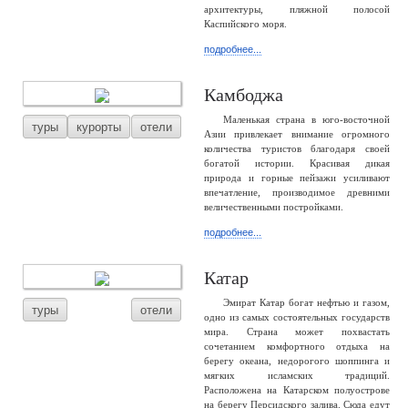
архитектуры, пляжной полосой
Каспийского моря.
подробнее...
Камбоджа
Маленькая страна в юго-восточной
туры
курорты
отели
Азии привлекает внимание огромного
количества туристов благодаря своей
богатой истории. Красивая дикая
природа и горные пейзажи усиливают
впечатление, производимое древними
величественными постройками.
подробнее...
Катар
Эмират Катар богат нефтью и газом,
туры
отели
одно из самых состоятельных государств
мира. Страна может похвастать
сочетанием комфортного отдыха на
берегу океана, недорогого шоппинга и
мягких исламских традиций.
Расположена на Катарском полуострове
на берегу Персидского залива. Сюда едут