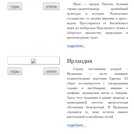
Иран — предок Персии, большая
туры
отели
страна-хранительница древнейшей
культуры и истории. Религиозное
государство со своими законами и дресс-
кодом. Простирается от Каспийского
моря до побережья Персидского залива и
оберегает множество природных и
архитектурных чудес.
подробнее...
Ирландия
Страну постоянных дождей –
туры
отели
Ирландию – часто называют
атлантическими воротами Европы. Её
образ ассоциируется с изумрудными
горами и пастбищами, замками и
графами, ирландским виски и танцами.
Здесь чтут традиции и хранят природу в
первозданной чистоте, экологическая
обстановка безупречная. В Ирландию
стремятся те, кому хочется свежих
впечатлений и неизбитых путей.
подробнее...