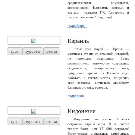
средневековыми поместьями,
красивейшими фьордами, озерами и
заливами, сказками Г.Х. Андерсена и
парком развлечений LegoLand.
подробнее...
Израиль
Земля трех морей — Израиль —
туры
курорты
отели
маленькая страна со сложной историей,
но прочными традициями. Здесь
сосредоточено множество сакральных
свидетельств, исторических мест,
природных красот. В Израиль едут
побывать в святых местах, поправить
свое здоровье, окунуться атмосферу
ближневосточных городов.
подробнее...
Индонезия
Индонезия — самая большая
туры
курорты
отели
островная страна мира. В ее состав
входит более чем 17 000 островов!
Экзотическая, уникальная, самобытная,