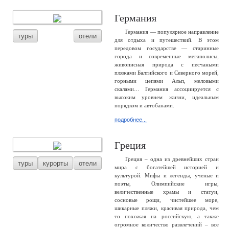
Германия
Германия — популярное направление
туры
отели
для отдыха и путешествий. В этом
передовом государстве — старинные
города и современные мегаполисы,
живописная природа с песчаными
пляжами Балтийского и Северного морей,
горными цепями Альп, меловыми
скалами… Германия ассоциируется с
высоким уровнем жизни, идеальным
порядком и автобанами.
подробнее...
Греция
Греция – одна из древнейших стран
туры
курорты
отели
мира с богатейшей историей и
культурой. Мифы и легенды, ученые и
поэты, Олимпийские игры,
величественные храмы и статуи,
сосновые рощи, чистейшее море,
шикарные пляжи, красивая природа, чем
то похожая на российскую, а также
огромное количество развлечений – все