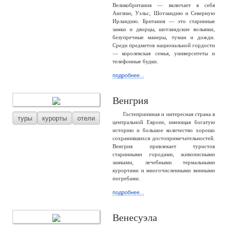
Великобритания — включает в себя
Англию, Уэльс, Шотландию и Северную
Ирландию. Британия — это старинные
замки и дворцы, шотландские волынки,
безупречные манеры, туман и дожди.
Среди предметов национальной гордости
— королевская семья, университеты и
телефонные будки.
подробнее...
Венгрия
Гостеприимная и интересная страна в
туры
курорты
отели
центральной Европе, имеющая богатую
историю и большое количество хорошо
сохранившихся достопримечательностей.
Венгрия привлекает туристов
старинными городами, живописными
замками, лечебными термальными
курортами и многочисленными винными
погребами.
подробнее...
Венесуэла