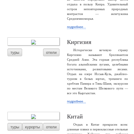
отдыха в пользу Кипра. Удивительный
остров неповторимых природных
контрастов — жемчужина
Средиземноморья.
подробнее...
Киргизия
Исторически кочевую страну
туры
отели
Киргизию называют бриллиантом
Средней Азии. Эта горная республика
богата альпийскими лугами, целебными
источниками, реликтовыми лесами.
Отдых на озере Иссык-Куль, джайлоо-
туризм в белых юртах, трекинги по
хребтам Памира и Тянь-Шаня, экскурсии
по местам Великого Шелкового пути —
все это Кыргызстан.
подробнее...
Китай
Отдых в Китае прекрасен всем:
туры
курорты
отели
длинные пляжи и первоклассные отельные