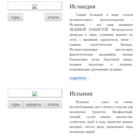
Исландия
Самый большой в мире остров
туры
отели
вулканического происхождения –
Исландию – всё чаще называют
ЛЕДЯНОЙ ПЛАНЕТОЙ. Нетронутость
природы и люди, сумевшие выжить на
этой, с взрывным характером, земле –
главные туристические бренды.
Путешественников впечатляют
фантастические ландшафты, чёрные
базальтовые пески береговой линии,
мощные водопады и ледники,
покрывающие дремлющие вулканы.
подробнее...
Испания
Испания - одно из самых
туры
курорты
отели
востребованных мест летнего отпуска для
миллионов туристов. Комфортный,
теплый, сухой климат, множество
солнечных дней в году (включая зимние
месяцы), чистое море привлекают сюда
миллионы людей.