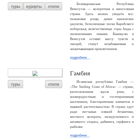
Боливарианская Республика
туры
курорты
отели
Венесуэла — колоритная и многоликая
страна. Здесь можно увидеть все:
пальмовые рощи, дикие амазонские
джунгли, белоснежные пески Карибского
побережья, величественные горы Анды с
заснеженными пиками. Каникулы в
Венесуэле оставят массу чувств и
эмоций, станут незабываемым и
захватывающим приключением.
подробнее...
Гамбия
Исламская республика Гамбия —
туры
отели
«The Smiling Coast of Africa» — страна,
расположенная вдоль реки, с
жизнерадостным и гостеприимным
населением, благоприятным климатом и
пышной растительностью. В страну едут
ради песчаных пляжей Атлантики,
местного колорита, экскурсионного и
активного отдыха, дайвинга, серфинга и
рыбалки.
подробнее...