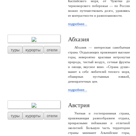
Каспийского моря, от Чукотки до
черноморского побережья — по России
можно путешествовать долго, удивляясь
ее контрастности и разноплановости.
подробнее...
Абхазия
Абхазия — интересная самобытная
туры
курорты
отели
страна. Отдыхающих привлекают высокие
горы, невероятно красивая нетронутая
природа, чистый воздух, сочные фрукты
и овощи, вкусное вино. «Страна души»
манит к себе любителей теплого моря,
обширных пустынных пляжей,
демократичных цен.
подробнее...
Австрия
Уютная и гостеприимная страна,
туры
курорты
отели
привлекающая разнообразием отдыха,
прекрасными пейзажами и отличной
экологией. Большую часть территории
страны занимают Альпийские горы,