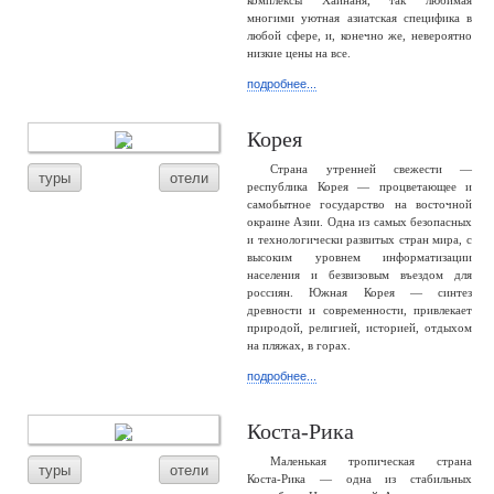
комплексы Хайнаня, так любимая
многими уютная азиатская специфика в
любой сфере, и, конечно же, невероятно
низкие цены на все.
подробнее...
Корея
Страна утренней свежести —
туры
отели
республика Корея — процветающее и
самобытное государство на восточной
окраине Азии. Одна из самых безопасных
и технологически развитых стран мира, с
высоким уровнем информатизации
населения и безвизовым въездом для
россиян. Южная Корея — синтез
древности и современности, привлекает
природой, религией, историей, отдыхом
на пляжах, в горах.
подробнее...
Коста-Рика
Маленькая тропическая страна
туры
отели
Коста-Рика — одна из стабильных