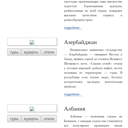
ежегодно привлекающие сюда множество
туристов. Горнолыжные курорты,
разбросанные по всей стране, покоряют
высоким качеством сервиса и
разнообразием трасс.
подробнее...
Азербайджан
Независимое кавказское государство
туры
курорты
отели
— Азербайджан — связывает Восток и
Запад, являясь одной из стоянок Великого
Шелкового пути. «Страна огней» стояла
у истоков мировой добычи нефти, почти
половина ее территории — горы. В
республике есть теплое море, богатое
историческое наследие, экзотическая
природа.
подробнее...
Албания
Албания — маленькая страна на
туры
курорты
отели
Балканах, с каждым годом она становится
всё популярнее: привлекает своим