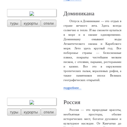
Доминикана
Отпуск в Доминикане — это отдых в
туры
курорты
отели
стране вечного лета. Здесь всегда
солнечно и тепло. И вы сможете купаться
в море и в океане одновременно.
Доминикану омывают воды
Атлантического океана и Карибского
моря. Лето здесь круглый год. Все
побережье страны — белоснежные
пляжи, покрыты чистейшим мелким
песком, с отелями, парками, ресторанами
и казино. Все это в окружении
тропических пальм, коралловых рифов, а
также памятников эпохи Великих
географических открытий.
подробнее...
Россия
Россия — это природные красоты,
туры
курорты
отели
необъятные просторы, обилие
исторических мест, богатое духовное и
культурное наследие. От Камчатки до