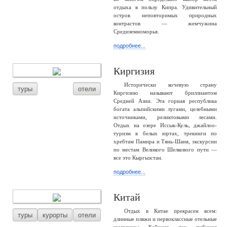
отдыха в пользу Кипра. Удивительный
остров неповторимых природных
контрастов — жемчужина
Средиземноморья.
подробнее...
Киргизия
Исторически кочевую страну
туры
отели
Киргизию называют бриллиантом
Средней Азии. Эта горная республика
богата альпийскими лугами, целебными
источниками, реликтовыми лесами.
Отдых на озере Иссык-Куль, джайлоо-
туризм в белых юртах, трекинги по
хребтам Памира и Тянь-Шаня, экскурсии
по местам Великого Шелкового пути —
все это Кыргызстан.
подробнее...
Китай
Отдых в Китае прекрасен всем:
туры
курорты
отели
длинные пляжи и первоклассные отельные