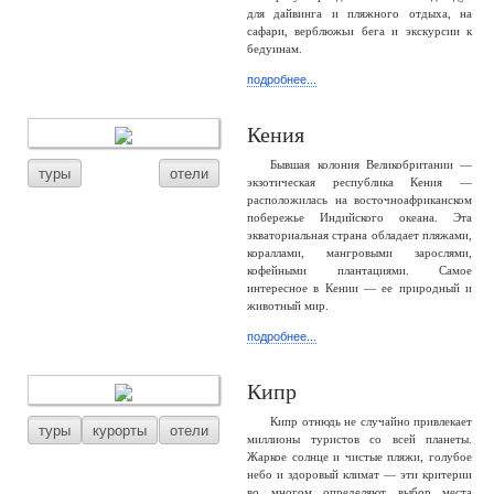
для дайвинга и пляжного отдыха, на
сафари, верблюжьи бега и экскурсии к
бедуинам.
подробнее...
Кения
Бывшая колония Великобритании —
туры
отели
экзотическая республика Кения —
расположилась на восточноафриканском
побережье Индийского океана. Эта
экваториальная страна обладает пляжами,
кораллами, мангровыми зарослями,
кофейными плантациями. Самое
интересное в Кении — ее природный и
животный мир.
подробнее...
Кипр
Кипр отнюдь не случайно привлекает
туры
курорты
отели
миллионы туристов со всей планеты.
Жаркое солнце и чистые пляжи, голубое
небо и здоровый климат — эти критерии
во многом определяют выбор места