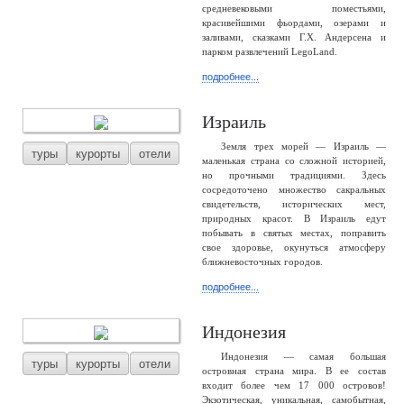
средневековыми поместьями,
красивейшими фьордами, озерами и
заливами, сказками Г.Х. Андерсена и
парком развлечений LegoLand.
подробнее...
Израиль
Земля трех морей — Израиль —
туры
курорты
отели
маленькая страна со сложной историей,
но прочными традициями. Здесь
сосредоточено множество сакральных
свидетельств, исторических мест,
природных красот. В Израиль едут
побывать в святых местах, поправить
свое здоровье, окунуться атмосферу
ближневосточных городов.
подробнее...
Индонезия
Индонезия — самая большая
туры
курорты
отели
островная страна мира. В ее состав
входит более чем 17 000 островов!
Экзотическая, уникальная, самобытная,