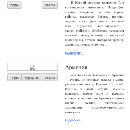
В Южной Америке восточнее Анд
туры
отели
простирается Аргентина. Ландшафты
страны объединяют в себе горные
районы, скалистые берега, тропики,
ледники, пляжи, реки, озера, массивные
леса. Государство, ассоциируемое с
танго, стейком и футболом, предлагает
пляжный, экскурсионный, горнолыжный
виды отдыха, а также экотуризм, трекинг,
альпинизм, морские круизы…
подробнее...
Армения
Древняя земля Закавказья — Армения
туры
курорты
отели
— страна, не имеющая выхода к морю,
расположена между Ираном и Грузией.
Именно в этой «стране камней»
появилось первое вино и первыми
приняли христианство. Армения славится
вкусной кухней, алкогольными
традициями, головокружительными
пейзажами.
подробнее...