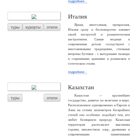
подробнее...
Италия
Яркая, многоликая, прекрасная,
туры
курорты
отели
Италия сразу и бесповоротно пленяет
своей пестротой и романтическим
настроением. Самые модные и
современные детали соседствуют с
многовековыми традициями, стильные
витрины бутиков – с вычурными палаццо
и старинными зданиями в романском и
готическом стилях
подробнее...
Казахстан
Казахстан — крупнейшее
туры
отели
государство, девятое по величине в мире.
Расположенное одновременно в Европе и
Азии на сотнях километров бескрайних
степей оно особенно подойдет тем, кто
любит безлюдную природу. Казахская
территория располагает высокими
горами, множеством озер, древними и
современными памятниками