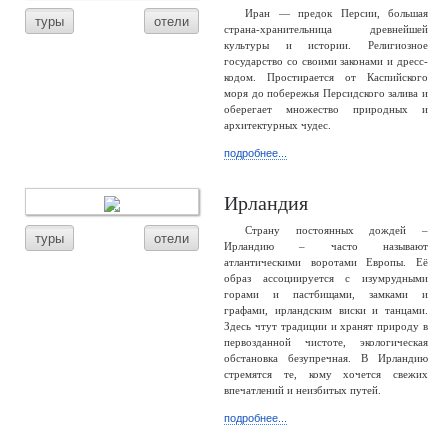
Иран — предок Персии, большая
туры
отели
страна-хранительница древнейшей
культуры и истории. Религиозное
государство со своими законами и дресс-
кодом. Простирается от Каспийского
моря до побережья Персидского залива и
оберегает множество природных и
архитектурных чудес.
подробнее...
Ирландия
Страну постоянных дождей –
туры
отели
Ирландию – часто называют
атлантическими воротами Европы. Её
образ ассоциируется с изумрудными
горами и пастбищами, замками и
графами, ирландским виски и танцами.
Здесь чтут традиции и хранят природу в
первозданной чистоте, экологическая
обстановка безупречная. В Ирландию
стремятся те, кому хочется свежих
впечатлений и неизбитых путей.
подробнее...