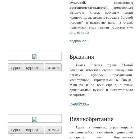
культурой, множеством
достопримечательностей, комфортным
климатом. Чистые песчаные пляжи
Черного моря, древние города с богатой
историей и невысокие цены на отдых
привлекают сюда тысячи туристов уже
многие годы.
подробнее...
Бразилия
Самая большая страна Южной
туры
курорты
отели
Америки, известная своими шикарными
пляжами, шумными праздниками,
масштабными карнавалами в Рио-де-
Жанейро и по всей стране, а также
оригинальной кухней и неповторимым
колоритом.
подробнее...
Великобритания
Одна из немногих стран мира с
туры
курорты
отели
сохранившейся старейшей династией
монархов — Королевство