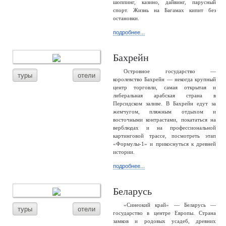
шоппинг, казино, дайвинг, парусный
спорт. Жизнь на Багамах кипит без
остановки.
подробнее...
Бахрейн
Островное государство —
туры
отели
королевство Бахрейн — некогда крупный
центр торговли, самая открытая и
либеральная арабская страна в
Персидском заливе. В Бахрейн едут за
жемчугом, пляжным отдыхом и
восточными контрастами, покататься на
верблюдах и на профессиональной
картинговой трассе, посмотреть этап
«Формулы-1» и прикоснуться к древней
истории.
подробнее...
Беларусь
«Синеокий край» — Беларусь —
туры
отели
государство в центре Европы. Страна
замков и родовых усадеб, древних