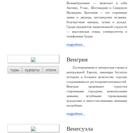
Великобритания — включает в себя
Англию, Уэльс, Шотландию и Северную
Ирландию. Британия — это старинные
замки и дворцы, шотландские волынки,
безупречные манеры, туман и дожди.
Среди предметов национальной гордости
— королевская семья, университеты и
телефонные будки.
подробнее...
Венгрия
Гостеприимная и интересная страна в
туры
курорты
отели
центральной Европе, имеющая богатую
историю и большое количество хорошо
сохранившихся достопримечательностей.
Венгрия привлекает туристов
старинными городами, живописными
замками, лечебными термальными
курортами и многочисленными винными
погребами.
подробнее...
Венесуэла