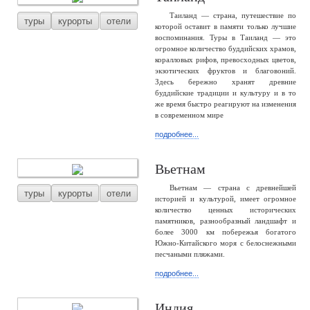
Таиланд — страна, путешествие по
туры
курорты
отели
которой оставит в памяти только лучшие
воспоминания. Туры в Таиланд — это
огромное количество буддийских храмов,
коралловых рифов, превосходных цветов,
экзотических фруктов и благовоний.
Здесь бережно хранят древние
буддийские традиции и культуру и в то
же время быстро реагируют на изменения
в современном мире
подробнее...
Вьетнам
Вьетнам — страна с древнейшей
туры
курорты
отели
историей и культурой, имеет огромное
количество ценных исторических
памятников, разнообразный ландшафт и
более 3000 км побережья богатого
Южно-Китайского моря с белоснежными
песчаными пляжами.
подробнее...
Индия