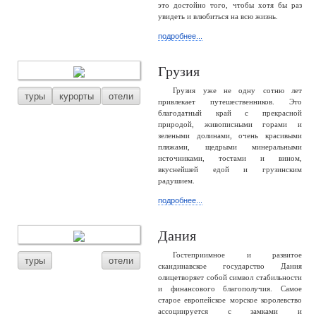
это достойно того, чтобы хотя бы раз
увидеть и влюбиться на всю жизнь.
подробнее...
Грузия
Грузия уже не одну сотню лет
туры
курорты
отели
привлекает путешественников. Это
благодатный край с прекрасной
природой, живописными горами и
зелеными долинами, очень красивыми
пляжами, щедрыми минеральными
источниками, тостами и вином,
вкуснейшей едой и грузинским
радушием.
подробнее...
Дания
Гостеприимное и развитое
туры
отели
скандинавское государство Дания
олицетворяет собой символ стабильности
и финансового благополучия. Самое
старое европейское морское королевство
ассоциируется с замками и