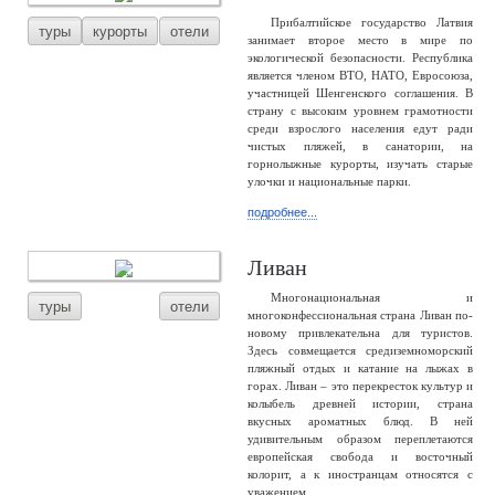
Прибалтийское государство Латвия
туры
курорты
отели
занимает второе место в мире по
экологической безопасности. Республика
является членом ВТО, НАТО, Евросоюза,
участницей Шенгенского соглашения. В
страну с высоким уровнем грамотности
среди взрослого населения едут ради
чистых пляжей, в санатории, на
горнолыжные курорты, изучать старые
улочки и национальные парки.
подробнее...
Ливан
Многонациональная и
туры
отели
многоконфессиональная страна Ливан по-
новому привлекательна для туристов.
Здесь совмещается средиземноморский
пляжный отдых и катание на лыжах в
горах. Ливан – это перекресток культур и
колыбель древней истории, страна
вкусных ароматных блюд. В ней
удивительным образом переплетаются
европейская свобода и восточный
колорит, а к иностранцам относятся с
уважением.