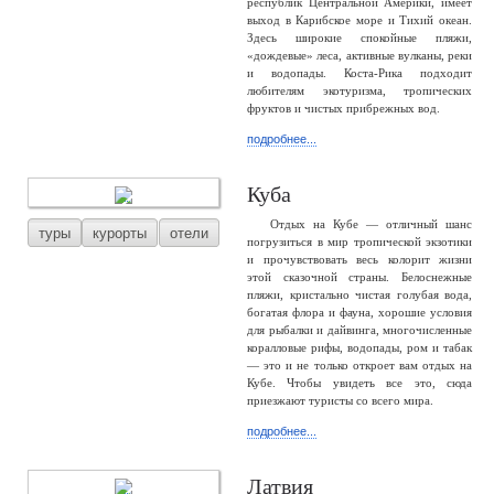
республик Центральной Америки, имеет
выход в Карибское море и Тихий океан.
Здесь широкие спокойные пляжи,
«дождевые» леса, активные вулканы, реки
и водопады. Коста-Рика подходит
любителям экотуризма, тропических
фруктов и чистых прибрежных вод.
подробнее...
Куба
Отдых на Кубе — отличный шанс
туры
курорты
отели
погрузиться в мир тропической экзотики
и прочувствовать весь колорит жизни
этой сказочной страны. Белоснежные
пляжи, кристально чистая голубая вода,
богатая флора и фауна, хорошие условия
для рыбалки и дайвинга, многочисленные
коралловые рифы, водопады, ром и табак
— это и не только откроет вам отдых на
Кубе. Чтобы увидеть все это, сюда
приезжают туристы со всего мира.
подробнее...
Латвия