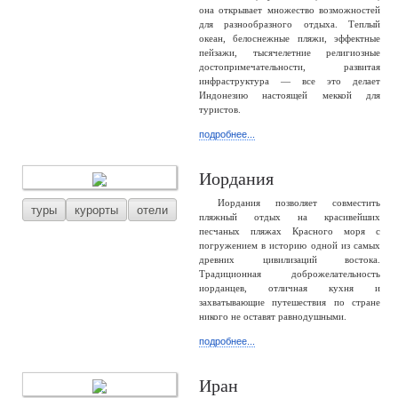
она открывает множество возможностей
для разнообразного отдыха. Теплый
океан, белоснежные пляжи, эффектные
пейзажи, тысячелетние религиозные
достопримечательности, развитая
инфраструктура — все это делает
Индонезию настоящей меккой для
туристов.
подробнее...
Иордания
Иордания позволяет совместить
туры
курорты
отели
пляжный отдых на красивейших
песчаных пляжах Красного моря с
погружением в историю одной из самых
древних цивилизаций востока.
Традиционная доброжелательность
иорданцев, отличная кухня и
захватывающие путешествия по стране
никого не оставят равнодушными.
подробнее...
Иран