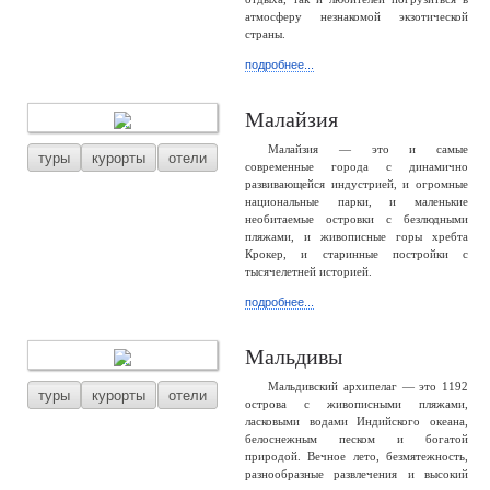
атмосферу незнакомой экзотической
страны.
подробнее...
Малайзия
Малайзия — это и самые
туры
курорты
отели
современные города с динамично
развивающейся индустрией, и огромные
национальные парки, и маленькие
необитаемые островки с безлюдными
пляжами, и живописные горы хребта
Крокер, и старинные постройки с
тысячелетней историей.
подробнее...
Мальдивы
Мальдивский архипелаг — это 1192
туры
курорты
отели
острова с живописными пляжами,
ласковыми водами Индийского океана,
белоснежным песком и богатой
природой. Вечное лето, безмятежность,
разнообразные развлечения и высокий