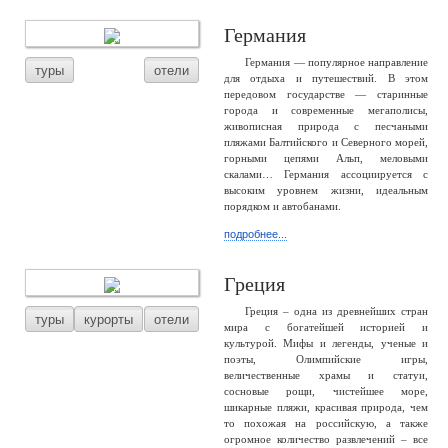
Германия
Германия — популярное направление
туры
отели
для отдыха и путешествий. В этом
передовом государстве — старинные
города и современные мегаполисы,
живописная природа с песчаными
пляжами Балтийского и Северного морей,
горными цепями Альп, меловыми
скалами… Германия ассоциируется с
высоким уровнем жизни, идеальным
порядком и автобанами.
подробнее...
Греция
Греция – одна из древнейших стран
туры
курорты
отели
мира с богатейшей историей и
культурой. Мифы и легенды, ученые и
поэты, Олимпийские игры,
величественные храмы и статуи,
сосновые рощи, чистейшее море,
шикарные пляжи, красивая природа, чем
то похожая на российскую, а также
огромное количество развлечений – все