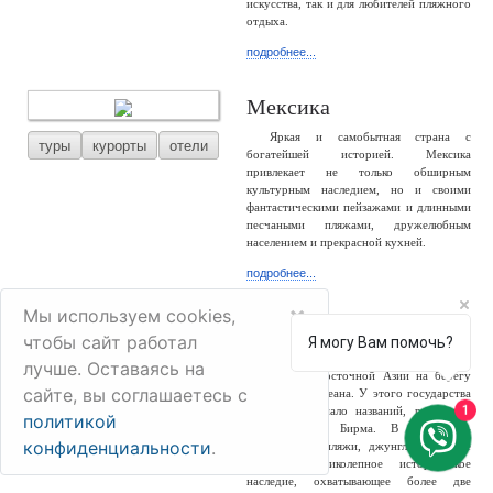
искусства, так и для любителей пляжного
отдыха.
подробнее...
Мексика
Яркая и самобытная страна с
туры
курорты
отели
богатейшей историей. Мексика
привлекает не только обширным
культурным наследием, но и своими
фантастическими пейзажами и длинными
песчаными пляжами, дружелюбным
населением и прекрасной кухней.
подробнее...
×
Мы используем cookies,
Мьянма
чтобы сайт работал
Я могу Вам помочь?
Мьянма – большая и разнообразная
лучше. Оставаясь на
туры
отели
страна Юго-Восточной Азии на берегу
сайте, вы соглашаетесь с
Индийского океана. У этого государства
1
сменилось немало названий, россиянам
политикой
известно как Бирма. В стране –
конфиденциальности
.
белоснежные пляжи, джунгли, снежные
горы и великолепное историческое
наследие, охватывающее более две