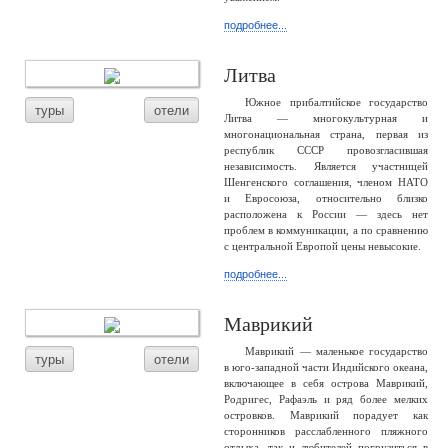
подробнее...
Литва
Южное прибалтийское государство
туры
отели
Литва — многокультурная и
многонациональная страна, первая из
республик СССР провозгласившая
независимость. Является участницей
Шенгенского соглашения, членом НАТО
и Евросоюза, относительно близко
расположена к России — здесь нет
проблем в коммуникации, а по сравнению
с центральной Европой цены невысокие.
подробнее...
Маврикий
Маврикий — маленькое государство
туры
отели
в юго-западной части Индийского океана,
включающее в себя острова Маврикий,
Родригес, Рафаэль и ряд более мелких
островков. Маврикий порадует как
сторонников расслабленного пляжного
отдыха, так и любителей погрузиться в