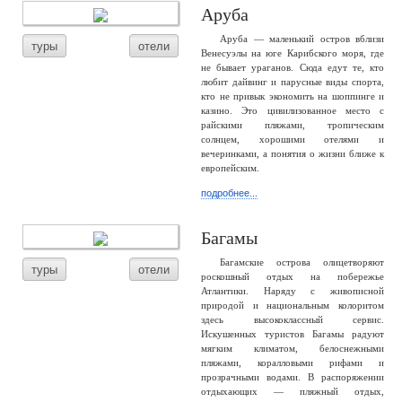
Аруба
Аруба — маленький остров вблизи
туры
отели
Венесуэлы на юге Карибского моря, где
не бывает ураганов. Сюда едут те, кто
любит дайвинг и парусные виды спорта,
кто не привык экономить на шоппинге и
казино. Это цивилизованное место с
райскими пляжами, тропическим
солнцем, хорошими отелями и
вечеринками, а понятия о жизни ближе к
европейским.
подробнее...
Багамы
Багамские острова олицетворяют
туры
отели
роскошный отдых на побережье
Атлантики. Наряду с живописной
природой и национальным колоритом
здесь высококлассный сервис.
Искушенных туристов Багамы радуют
мягким климатом, белоснежными
пляжами, коралловыми рифами и
прозрачными водами. В распоряжении
отдыхающих — пляжный отдых,