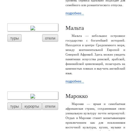
уровень сервиса идеально подходят для
семейного или романтического отпуска.
подробнее...
Мальта
Мальта — небольшое островное
туры
отели
государство с богатейшей историей.
Находится в центре Средиземного моря,
между континентальной Европой и
Северной Африкой. Здесь можно увидеть
памятники искусства римской, арабской,
финикийской цивилизаций, позагорать на
каменистых пляжах и выучить английский
язык.
подробнее...
Марокко
Марокко — яркая и самобытная
туры
курорты
отели
африканская страна, сохранившая свою
уникальную культуру почти нетронутой.
Отдых в Марокко станет захватывающим
приключением как для поклонников
восточной культуры, кухни, музыки и