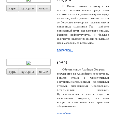
В Индии можно отдохнуть на
туры
курорты
отели
золотых песчаных пляжах среди пальм
или отправиться в увлекательную поездку
по стране, чтобы увидеть своими глазами
ее богатство культурных, религиозных и
природных памятников. Гоа - наиболее
популярный штат для пляжного отдыха.
Развитая инфраструктура и большое
количество недорогих отелей привлекают
сюда молодежь со всего мира.
подробнее...
ОАЭ
Объединённые Арабские Эмираты —
туры
курорты
отели
государство на Аравийском полуострове.
Богатая страна с удивительными
достопримечательностями, роскошными
отелями, высочайшими небоскрёбами,
белоснежными пляжами.
Путешественники стремятся сюда за
насыщенным отдыхом, восточным
колоритом и высококлассным сервисным
обслуживанием.
подробнее...