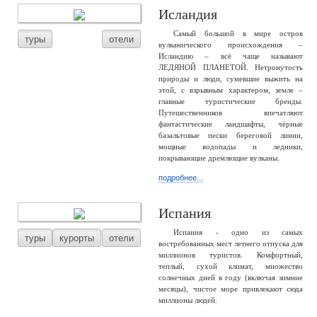
Исландия
Самый большой в мире остров
туры
отели
вулканического происхождения –
Исландию – всё чаще называют
ЛЕДЯНОЙ ПЛАНЕТОЙ. Нетронутость
природы и люди, сумевшие выжить на
этой, с взрывным характером, земле –
главные туристические бренды.
Путешественников впечатляют
фантастические ландшафты, чёрные
базальтовые пески береговой линии,
мощные водопады и ледники,
покрывающие дремлющие вулканы.
подробнее...
Испания
Испания - одно из самых
туры
курорты
отели
востребованных мест летнего отпуска для
миллионов туристов. Комфортный,
теплый, сухой климат, множество
солнечных дней в году (включая зимние
месяцы), чистое море привлекают сюда
миллионы людей.