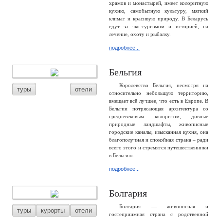
храмов и монастырей, имеет колоритную
кухню, самобытную культуру, мягкий
климат и красивую природу. В Беларусь
едут за эко-туризмом и историей, на
лечение, охоту и рыбалку.
подробнее...
Бельгия
Королевство Бельгия, несмотря на
туры
отели
относительно небольшую территорию,
вмещает всё лучшее, что есть в Европе. В
Бельгии потрясающая архитектура со
средневековым колоритом, дивные
природные ландшафты, живописные
городские каналы, изысканная кухня, она
благополучная и спокойная страна – ради
всего этого и стремятся путешественники
в Бельгию.
подробнее...
Болгария
Болгария — живописная и
туры
курорты
отели
гостеприимная страна с родственной