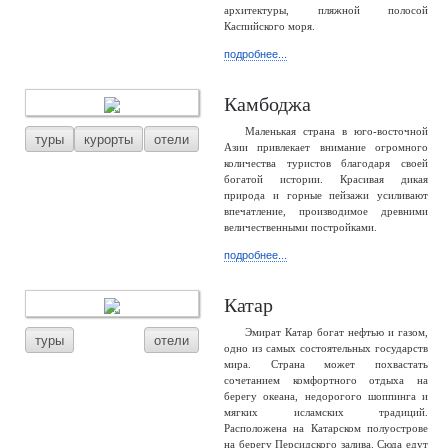
архитектуры, пляжной полосой
Каспийского моря.
подробнее...
Камбоджа
Маленькая страна в юго-восточной
туры
курорты
отели
Азии привлекает внимание огромного
количества туристов благодаря своей
богатой истории. Красивая дикая
природа и горные пейзажи усиливают
впечатление, производимое древними
величественными постройками.
подробнее...
Катар
Эмират Катар богат нефтью и газом,
туры
отели
одно из самых состоятельных государств
мира. Страна может похвастать
сочетанием комфортного отдыха на
берегу океана, недорогого шоппинга и
мягких исламских традиций.
Расположена на Катарском полуострове
на берегу Персидского залива. Сюда едут