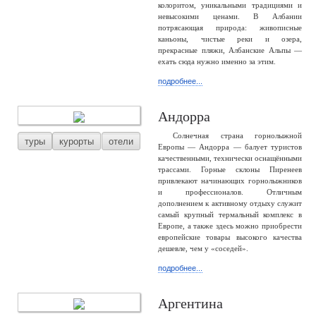
колоритом, уникальными традициями и
невысокими ценами. В Албании
потрясающая природа: живописные
каньоны, чистые реки и озера,
прекрасные пляжи, Албанские Альпы —
ехать сюда нужно именно за этим.
подробнее...
Андорра
Солнечная страна горнолыжной
туры
курорты
отели
Европы — Андорра — балует туристов
качественными, технически оснащёнными
трассами. Горные склоны Пиренеев
привлекают начинающих горнолыжников
и профессионалов. Отличным
дополнением к активному отдыху служит
самый крупный термальный комплекс в
Европе, а также здесь можно приобрести
европейские товары высокого качества
дешевле, чем у «соседей».
подробнее...
Аргентина