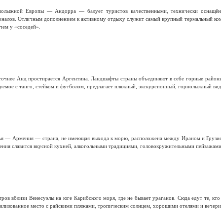
рнолыжной Европы — Андорра — балует туристов качественными, технически оснащён
налов. Отличным дополнением к активному отдыху служит самый крупный термальный комп
 чем у «соседей».
чнее Анд простирается Аргентина. Ландшафты страны объединяют в себе горные районы, с
руемое с танго, стейком и футболом, предлагает пляжный, экскурсионный, горнолыжный вид
зья — Армения — страна, не имеющая выхода к морю, расположена между Ираном и Грузие
ения славится вкусной кухней, алкогольными традициями, головокружительными пейзажами
ров вблизи Венесуэлы на юге Карибского моря, где не бывает ураганов. Сюда едут те, кто
вилизованное место с райскими пляжами, тропическим солнцем, хорошими отелями и вечери