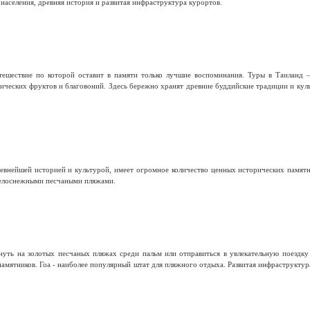
населения, древняя история и развитая инфраструктура курортов.
тешествие по которой оставит в памяти только лучшие воспоминания. Туры в Таиланд 
тических фруктов и благовоний. Здесь бережно хранят древние буддийские традиции и кул
евнейшей историей и культурой, имеет огромное количество ценных исторических памятн
елоснежными песчаными пляжами.
ть на золотых песчаных пляжах среди пальм или отправиться в увлекательную поездку п
амятников. Гоа - наиболее популярный штат для пляжного отдыха. Развитая инфраструкту