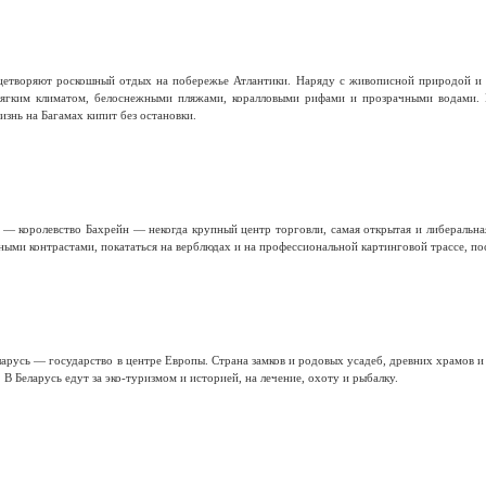
ицетворяют роскошный отдых на побережье Атлантики. Наряду с живописной природой и 
мягким климатом, белоснежными пляжами, коралловыми рифами и прозрачными водами.
изнь на Багамах кипит без остановки.
 — королевство Бахрейн — некогда крупный центр торговли, самая открытая и либеральная
ыми контрастами, покататься на верблюдах и на профессиональной картинговой трассе, по
арусь — государство в центре Европы. Страна замков и родовых усадеб, древних храмов 
 В Беларусь едут за эко-туризмом и историей, на лечение, охоту и рыбалку.