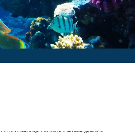
я атмосфера пляжного отдыха, оживленная ночная жизнь, дружелюбие