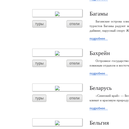
Багамы
Багамские острова ол
туры
отели
туристов Багамы радуют 
дайвинг, парусный спорт. Ж
подробнее...
Бахрейн
Островное государство
туры
отели
пляжным отдыхом и восточн
подробнее...
Беларусь
«Синеокий край» — Бел
туры
отели
климат и красивую природу.
подробнее...
Бельгия