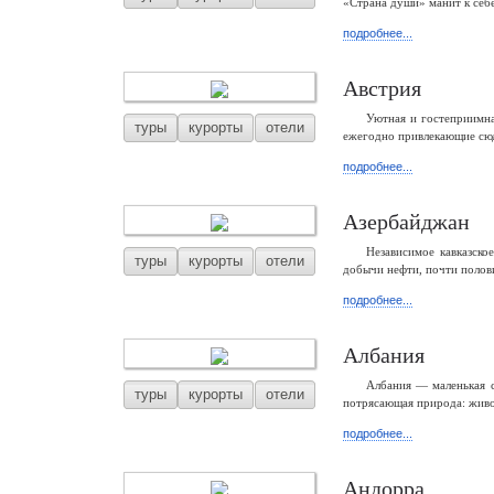
«Страна души» манит к себ
подробнее...
Австрия
Уютная и гостеприимна
туры
курорты
отели
ежегодно привлекающие сюд
подробнее...
Азербайджан
Независимое кавказско
туры
курорты
отели
добычи нефти, почти полови
подробнее...
Албания
Албания — маленькая с
туры
курорты
отели
потрясающая природа: живо
подробнее...
Андорра