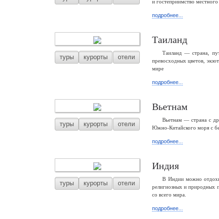
и гостеприимство местного 
подробнее...
Таиланд
Таиланд — страна, пу
туры
курорты
отели
превосходных цветов, экзо
мире
подробнее...
Вьетнам
Вьетнам — страна с др
туры
курорты
отели
Южно-Китайского моря с б
подробнее...
Индия
В Индии можно отдохну
туры
курорты
отели
религиозных и природных п
со всего мира.
подробнее...