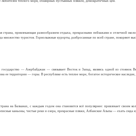
е любителей теплого моря, обширных пустынных пляжей, демократичных цен.
я страна, привлекающая разнообразием отдыха, прекрасными пейзажами и отличной эколо
а множество туристов. Горнолыжные курорты, разбросанные по всей стране, покоряют высо
е государство — Азербайджан — связывает Восток и Запад, являясь одной из стоянок В
на ее территории — горы. В республике есть теплое море, богатое историческое наследие,
трана на Балканах, с каждым годом она становится всё популярнее: привлекает своим к
писные каньоны, чистые реки и озера, прекрасные пляжи, Албанские Альпы — ехать сюда н