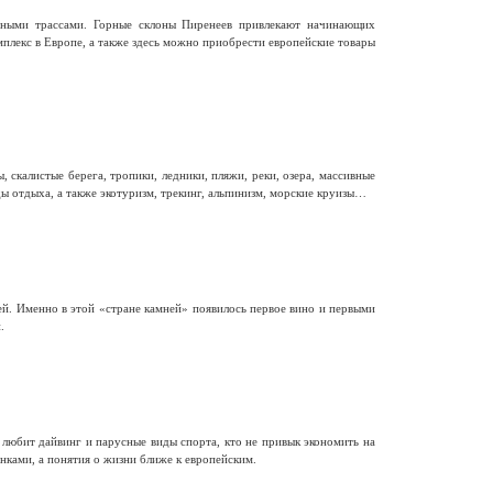
ными трассами. Горные склоны Пиренеев привлекают начинающих
лекс в Европе, а также здесь можно приобрести европейские товары
калистые берега, тропики, ледники, пляжи, реки, озера, массивные
ы отдыха, а также экотуризм, трекинг, альпинизм, морские круизы…
й. Именно в этой «стране камней» появилось первое вино и первыми
.
 любит дайвинг и парусные виды спорта, кто не привык экономить на
нками, а понятия о жизни ближе к европейским.