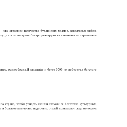
— это огромное количество буддийских храмов, коралловых рифов,
ьтуру и в то же время быстро реагируют на изменения в современном
иков, разнообразный ландшафт и более 3000 км побережья богатого
о стране, чтобы увидеть своими глазами ее богатство культурных,
ра и большое количество недорогих отелей привлекают сюда молодежь