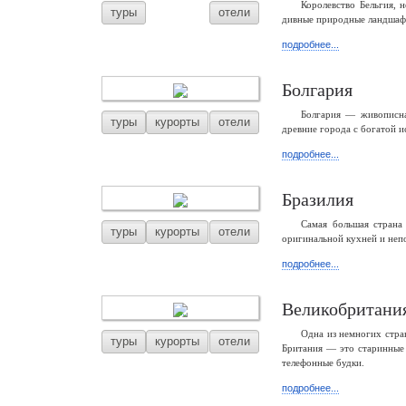
Королевство Бельгия, 
туры
отели
дивные природные ландшафты
подробнее...
Болгария
Болгария — живописна
туры
курорты
отели
древние города с богатой и
подробнее...
Бразилия
Самая большая страна
туры
курорты
отели
оригинальной кухней и неп
подробнее...
Великобритани
Одна из немногих стра
туры
курорты
отели
Британия — это старинные 
телефонные будки.
подробнее...