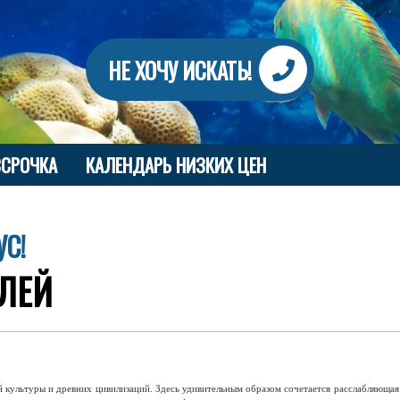
НЕ ХОЧУ ИСКАТЬ!
ССРОЧКА
КАЛЕНДАРЬ НИЗКИХ ЦЕН
УС!
ЕЛЕЙ
 культуры и древних цивилизаций. Здесь удивительным образом сочетается расслабляюща