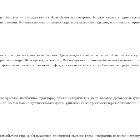
е Эмираты — государство на Аравийском полуострове. Богатая страна с удивительн
и пляжами. Путешественники стремятся сюда за насыщенным отдыхом, восточным колорит
— это отдых в стране вечного лета. Здесь всегда солнечно и тепло. И вы сможете ку
арибского моря. Лето здесь круглый год. Все побережье страны — белоснежные пляжи, по
и тропических пальм, коралловых рифов, а также памятников эпохи Великих географических
е красоты, необъятные просторы, обилие исторических мест, богатое духовное и куль
 по России можно путешествовать долго, удивляясь ее контрастности и разноплановости.
самобытная страна. Отдыхающих привлекают высокие горы, невероятно красивая нетронут