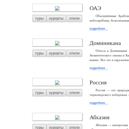
ОАЭ
Объединённые Арабски
туры
курорты
отели
небоскрёбами, белоснежным
подробнее...
Доминикана
Отпуск в Доминикане 
туры
курорты
отели
Атлантического океана и К
казино. Все это в окружени
подробнее...
Россия
Россия — это природны
туры
курорты
отели
черноморского побережья —
подробнее...
Абхазия
Абхазия — интересная 
туры
курорты
отели