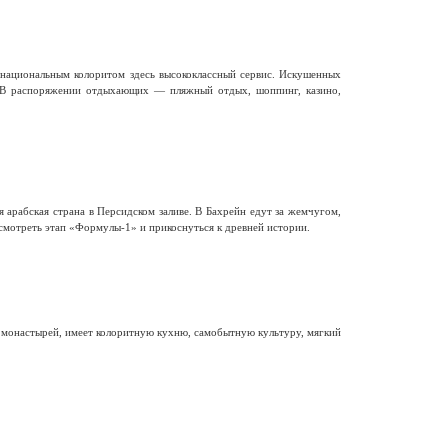
национальным колоритом здесь высококлассный сервис. Искушенных
 В распоряжении отдыхающих — пляжный отдых, шоппинг, казино,
 арабская страна в Персидском заливе. В Бахрейн едут за жемчугом,
смотреть этап «Формулы-1» и прикоснуться к древней истории.
и монастырей, имеет колоритную кухню, самобытную культуру, мягкий