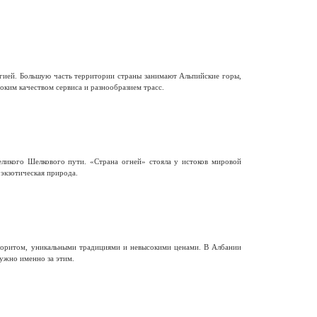
гией. Большую часть территории страны занимают Альпийские горы,
ким качеством сервиса и разнообразием трасс.
еликого Шелкового пути. «Страна огней» стояла у истоков мировой
 экзотическая природа.
олоритом, уникальными традициями и невысокими ценами. В Албании
ужно именно за этим.