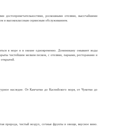
ыми достопримечательностями, роскошными отелями, высочайшими
ом и высококлассным сервисным обслуживанием.
паться в море и в океане одновременно. Доминикану омывают воды
крыты чистейшим мелким песком, с отелями, парками, ресторанами и
 открытий.
турное наследие. От Камчатки до Каспийского моря, от Чукотки до
ая природа, чистый воздух, сочные фрукты и овощи, вкусное вино.