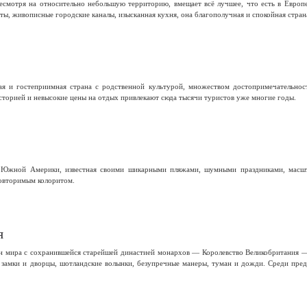
несмотря на относительно небольшую территорию, вмещает всё лучшее, что есть в Европ
, живописные городские каналы, изысканная кухня, она благополучная и спокойная страна
я и гостеприимная страна с родственной культурой, множеством достопримечательнос
сторией и невысокие цены на отдых привлекают сюда тысячи туристов уже многие годы.
 Южной Америки, известная своими шикарными пляжами, шумными праздниками, масшта
овторимым колоритом.
я
н мира с сохранившейся старейшей династией монархов — Королевство Великобритания 
замки и дворцы, шотландские волынки, безупречные манеры, туман и дожди. Среди пред