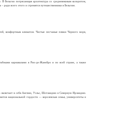
е. В Бельгии потрясающая архитектура со средневековым колоритом,
 – ради всего этого и стремятся путешественники в Бельгию.
тей, комфортным климатом. Чистые песчаные пляжи Черного моря,
бными карнавалами в Рио-де-Жанейро и по всей стране, а также
— включает в себя Англию, Уэльс, Шотландию и Северную Ирландию.
метов национальной гордости — королевская семья, университеты и