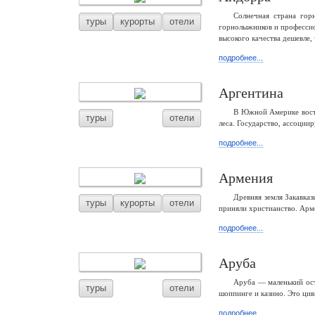
Солнечная страна го
туры
курорты
отели
горнолыжников и профессио
высокого качества дешевле,
подробнее...
Аргентина
В Южной Америке восто
туры
отели
леса. Государство, ассоции
подробнее...
Армения
Древняя земля Закавка
туры
курорты
отели
приняли христианство. Арм
подробнее...
Аруба
Аруба — маленький ост
туры
отели
шоппинге и казино. Это ци
подробнее...