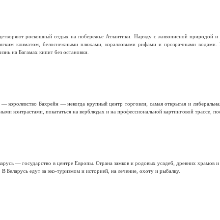
ицетворяют роскошный отдых на побережье Атлантики. Наряду с живописной природой и 
мягким климатом, белоснежными пляжами, коралловыми рифами и прозрачными водами.
изнь на Багамах кипит без остановки.
 — королевство Бахрейн — некогда крупный центр торговли, самая открытая и либеральная
ыми контрастами, покататься на верблюдах и на профессиональной картинговой трассе, по
арусь — государство в центре Европы. Страна замков и родовых усадеб, древних храмов 
 В Беларусь едут за эко-туризмом и историей, на лечение, охоту и рыбалку.