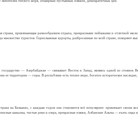
е любителей теплого моря, обширных пустынных пляжей, демократичных цен.
я страна, привлекающая разнообразием отдыха, прекрасными пейзажами и отличной эколо
а множество туристов. Горнолыжные курорты, разбросанные по всей стране, покоряют высо
е государство — Азербайджан — связывает Восток и Запад, являясь одной из стоянок В
на ее территории — горы. В республике есть теплое море, богатое историческое наследие,
трана на Балканах, с каждым годом она становится всё популярнее: привлекает своим к
писные каньоны, чистые реки и озера, прекрасные пляжи, Албанские Альпы — ехать сюда н