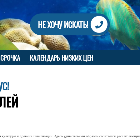
НЕ ХОЧУ ИСКАТЬ!
ССРОЧКА
КАЛЕНДАРЬ НИЗКИХ ЦЕН
УС!
ЕЛЕЙ
 культуры и древних цивилизаций. Здесь удивительным образом сочетается расслабляюща