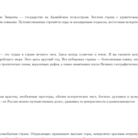
е Эмираты — государство на Аравийском полуострове. Богатая страна с удивительн
и пляжами. Путешественники стремятся сюда за насыщенным отдыхом, восточным колорит
— это отдых в стране вечного лета. Здесь всегда солнечно и тепло. И вы сможете ку
арибского моря. Лето здесь круглый год. Все побережье страны — белоснежные пляжи, по
и тропических пальм, коралловых рифов, а также памятников эпохи Великих географических
е красоты, необъятные просторы, обилие исторических мест, богатое духовное и куль
 по России можно путешествовать долго, удивляясь ее контрастности и разноплановости.
самобытная страна. Отдыхающих привлекают высокие горы, невероятно красивая нетронут