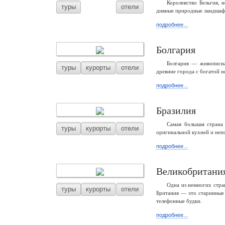
Королевство Бельгия, 
туры
отели
дивные природные ландшафты
подробнее...
Болгария
Болгария — живописна
туры
курорты
отели
древние города с богатой и
подробнее...
Бразилия
Самая большая страна
туры
курорты
отели
оригинальной кухней и неп
подробнее...
Великобритани
Одна из немногих стра
туры
курорты
отели
Британия — это старинные 
телефонные будки.
подробнее...