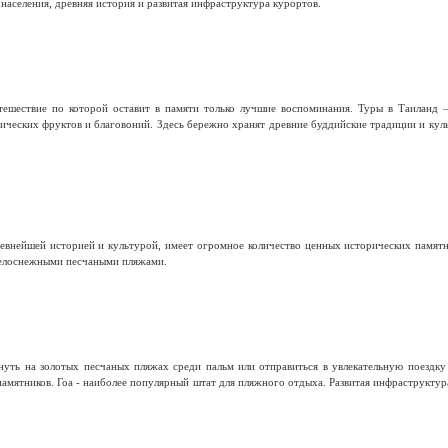
населения, древняя история и развитая инфраструктура курортов.
тешествие по которой оставит в памяти только лучшие воспоминания. Туры в Таиланд 
тических фруктов и благовоний. Здесь бережно хранят древние буддийские традиции и кул
евнейшей историей и культурой, имеет огромное количество ценных исторических памятн
елоснежными песчаными пляжами.
ть на золотых песчаных пляжах среди пальм или отправиться в увлекательную поездку п
амятников. Гоа - наиболее популярный штат для пляжного отдыха. Развитая инфраструкту