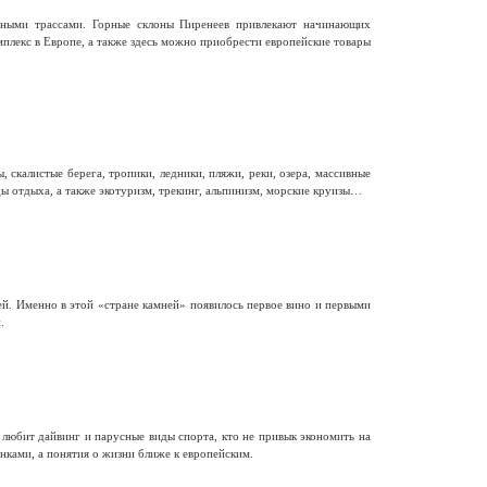
ными трассами. Горные склоны Пиренеев привлекают начинающих
лекс в Европе, а также здесь можно приобрести европейские товары
калистые берега, тропики, ледники, пляжи, реки, озера, массивные
ы отдыха, а также экотуризм, трекинг, альпинизм, морские круизы…
й. Именно в этой «стране камней» появилось первое вино и первыми
.
 любит дайвинг и парусные виды спорта, кто не привык экономить на
нками, а понятия о жизни ближе к европейским.