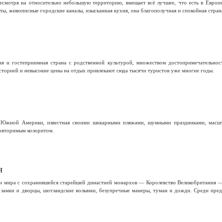
несмотря на относительно небольшую территорию, вмещает всё лучшее, что есть в Европ
, живописные городские каналы, изысканная кухня, она благополучная и спокойная страна
я и гостеприимная страна с родственной культурой, множеством достопримечательнос
сторией и невысокие цены на отдых привлекают сюда тысячи туристов уже многие годы.
 Южной Америки, известная своими шикарными пляжами, шумными праздниками, масшта
овторимым колоритом.
я
н мира с сохранившейся старейшей династией монархов — Королевство Великобритания 
замки и дворцы, шотландские волынки, безупречные манеры, туман и дожди. Среди пред