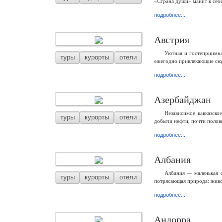
«Страна души» манит к себ
подробнее...
Австрия
Уютная и гостеприимна
туры
курорты
отели
ежегодно привлекающие сюд
подробнее...
Азербайджан
Независимое кавказско
туры
курорты
отели
добычи нефти, почти полови
подробнее...
Албания
Албания — маленькая с
туры
курорты
отели
потрясающая природа: живо
подробнее...
Андорра