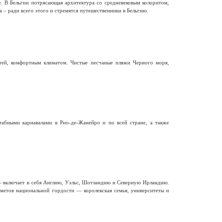
е. В Бельгии потрясающая архитектура со средневековым колоритом,
 – ради всего этого и стремятся путешественники в Бельгию.
тей, комфортным климатом. Чистые песчаные пляжи Черного моря,
бными карнавалами в Рио-де-Жанейро и по всей стране, а также
— включает в себя Англию, Уэльс, Шотландию и Северную Ирландию.
метов национальной гордости — королевская семья, университеты и