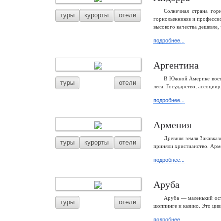
Солнечная страна го
туры
курорты
отели
горнолыжников и профессио
высокого качества дешевле,
подробнее...
Аргентина
В Южной Америке восто
туры
отели
леса. Государство, ассоции
подробнее...
Армения
Древняя земля Закавка
туры
курорты
отели
приняли христианство. Арм
подробнее...
Аруба
Аруба — маленький ост
туры
отели
шоппинге и казино. Это ци
подробнее...