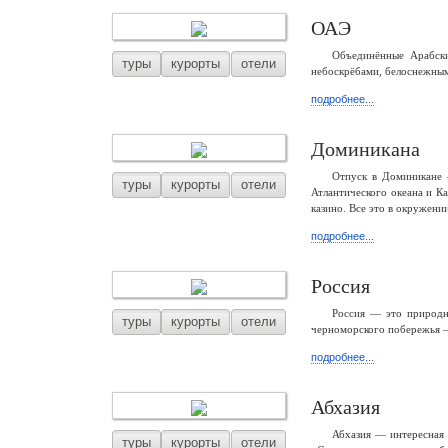
ОАЭ
Объединённые Арабски
туры
курорты
отели
небоскрёбами, белоснежным
подробнее...
Доминикана
Отпуск в Доминикане 
туры
курорты
отели
Атлантического океана и К
казино. Все это в окружени
подробнее...
Россия
Россия — это природны
туры
курорты
отели
черноморского побережья —
подробнее...
Абхазия
Абхазия — интересная 
туры
курорты
отели