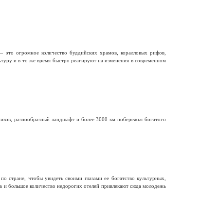
— это огромное количество буддийских храмов, коралловых рифов,
ьтуру и в то же время быстро реагируют на изменения в современном
иков, разнообразный ландшафт и более 3000 км побережья богатого
о стране, чтобы увидеть своими глазами ее богатство культурных,
ра и большое количество недорогих отелей привлекают сюда молодежь