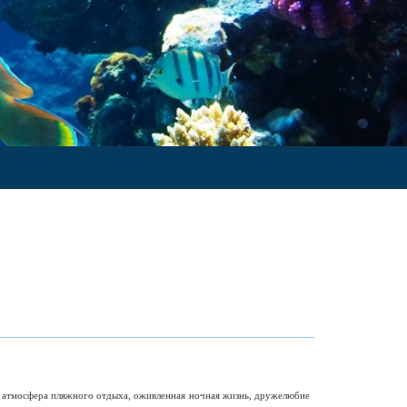
я атмосфера пляжного отдыха, оживленная ночная жизнь, дружелюбие