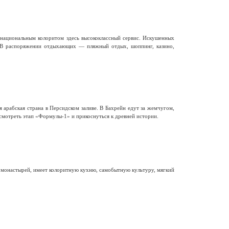
национальным колоритом здесь высококлассный сервис. Искушенных
 В распоряжении отдыхающих — пляжный отдых, шоппинг, казино,
 арабская страна в Персидском заливе. В Бахрейн едут за жемчугом,
смотреть этап «Формулы-1» и прикоснуться к древней истории.
и монастырей, имеет колоритную кухню, самобытную культуру, мягкий