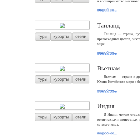
и гостеприимство местного 
подробнее...
Таиланд
Таиланд — страна, пу
туры
курорты
отели
превосходных цветов, экзо
мире
подробнее...
Вьетнам
Вьетнам — страна с др
туры
курорты
отели
Южно-Китайского моря с б
подробнее...
Индия
В Индии можно отдохну
туры
курорты
отели
религиозных и природных п
со всего мира.
подробнее...