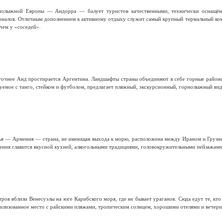
рнолыжной Европы — Андорра — балует туристов качественными, технически оснащён
налов. Отличным дополнением к активному отдыху служит самый крупный термальный комп
 чем у «соседей».
чнее Анд простирается Аргентина. Ландшафты страны объединяют в себе горные районы, с
руемое с танго, стейком и футболом, предлагает пляжный, экскурсионный, горнолыжный вид
зья — Армения — страна, не имеющая выхода к морю, расположена между Ираном и Грузие
ения славится вкусной кухней, алкогольными традициями, головокружительными пейзажами
ров вблизи Венесуэлы на юге Карибского моря, где не бывает ураганов. Сюда едут те, кто
вилизованное место с райскими пляжами, тропическим солнцем, хорошими отелями и вечери