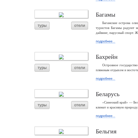
Багамы
Багамские острова ол
туры
отели
туристов Багамы радуют 
дайвинг, парусный спорт. Ж
подробнее...
Бахрейн
Островное государство
туры
отели
пляжным отдыхом и восточн
подробнее...
Беларусь
«Синеокий край» — Бел
туры
отели
климат и красивую природу.
подробнее...
Бельгия