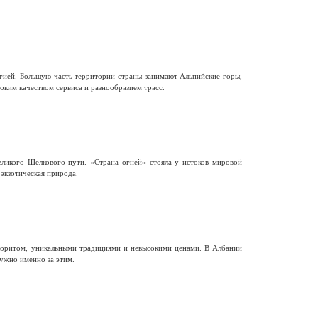
гией. Большую часть территории страны занимают Альпийские горы,
ким качеством сервиса и разнообразием трасс.
еликого Шелкового пути. «Страна огней» стояла у истоков мировой
 экзотическая природа.
олоритом, уникальными традициями и невысокими ценами. В Албании
ужно именно за этим.