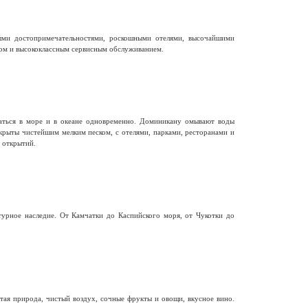
ыми достопримечательностями, роскошными отелями, высочайшими
ом и высококлассным сервисным обслуживанием.
паться в море и в океане одновременно. Доминикану омывают воды
крыты чистейшим мелким песком, с отелями, парками, ресторанами и
 открытий.
турное наследие. От Камчатки до Каспийского моря, от Чукотки до
ая природа, чистый воздух, сочные фрукты и овощи, вкусное вино.