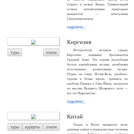
отдыха в пользу Кипра. Удивительный
остров неповторимых природных
контрастов — жемчужина
Средиземноморья.
подробнее...
Киргизия
Исторически кочевую страну
туры
отели
Киргизию называют бриллиантом
Средней Азии. Эта горная республика
богата альпийскими лугами, целебными
источниками, реликтовыми лесами.
Отдых на озере Иссык-Куль, джайлоо-
туризм в белых юртах, трекинги по
хребтам Памира и Тянь-Шаня, экскурсии
по местам Великого Шелкового пути —
все это Кыргызстан.
подробнее...
Китай
Отдых в Китае прекрасен всем:
туры
курорты
отели
длинные пляжи и первоклассные отельные