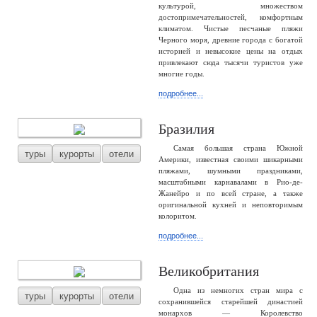
культурой, множеством
достопримечательностей, комфортным
климатом. Чистые песчаные пляжи
Черного моря, древние города с богатой
историей и невысокие цены на отдых
привлекают сюда тысячи туристов уже
многие годы.
подробнее...
Бразилия
Самая большая страна Южной
туры
курорты
отели
Америки, известная своими шикарными
пляжами, шумными праздниками,
масштабными карнавалами в Рио-де-
Жанейро и по всей стране, а также
оригинальной кухней и неповторимым
колоритом.
подробнее...
Великобритания
Одна из немногих стран мира с
туры
курорты
отели
сохранившейся старейшей династией
монархов — Королевство