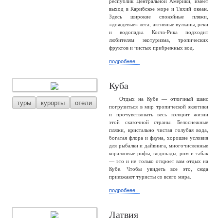
республик Центральной Америки, имеет
выход в Карибское море и Тихий океан.
Здесь широкие спокойные пляжи,
«дождевые» леса, активные вулканы, реки
и водопады. Коста-Рика подходит
любителям экотуризма, тропических
фруктов и чистых прибрежных вод.
подробнее...
Куба
Отдых на Кубе — отличный шанс
туры
курорты
отели
погрузиться в мир тропической экзотики
и прочувствовать весь колорит жизни
этой сказочной страны. Белоснежные
пляжи, кристально чистая голубая вода,
богатая флора и фауна, хорошие условия
для рыбалки и дайвинга, многочисленные
коралловые рифы, водопады, ром и табак
— это и не только откроет вам отдых на
Кубе. Чтобы увидеть все это, сюда
приезжают туристы со всего мира.
подробнее...
Латвия