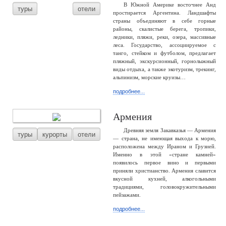
В Южной Америке восточнее Анд
туры
отели
простирается Аргентина. Ландшафты
страны объединяют в себе горные
районы, скалистые берега, тропики,
ледники, пляжи, реки, озера, массивные
леса. Государство, ассоциируемое с
танго, стейком и футболом, предлагает
пляжный, экскурсионный, горнолыжный
виды отдыха, а также экотуризм, трекинг,
альпинизм, морские круизы…
подробнее...
Армения
Древняя земля Закавказья — Армения
туры
курорты
отели
— страна, не имеющая выхода к морю,
расположена между Ираном и Грузией.
Именно в этой «стране камней»
появилось первое вино и первыми
приняли христианство. Армения славится
вкусной кухней, алкогольными
традициями, головокружительными
пейзажами.
подробнее...