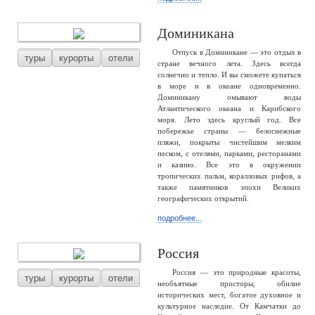
Доминикана
Отпуск в Доминикане — это отдых в
туры
курорты
отели
стране вечного лета. Здесь всегда
солнечно и тепло. И вы сможете купаться
в море и в океане одновременно.
Доминикану омывают воды
Атлантического океана и Карибского
моря. Лето здесь круглый год. Все
побережье страны — белоснежные
пляжи, покрыты чистейшим мелким
песком, с отелями, парками, ресторанами
и казино. Все это в окружении
тропических пальм, коралловых рифов, а
также памятников эпохи Великих
географических открытий.
подробнее...
Россия
Россия — это природные красоты,
туры
курорты
отели
необъятные просторы, обилие
исторических мест, богатое духовное и
культурное наследие. От Камчатки до