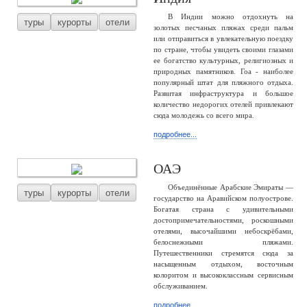
В Индии можно отдохнуть на
туры
курорты
отели
золотых песчаных пляжах среди пальм
или отправиться в увлекательную поездку
по стране, чтобы увидеть своими глазами
ее богатство культурных, религиозных и
природных памятников. Гоа - наиболее
популярный штат для пляжного отдыха.
Развитая инфраструктура и большое
количество недорогих отелей привлекают
сюда молодежь со всего мира.
подробнее...
ОАЭ
Объединённые Арабские Эмираты —
туры
курорты
отели
государство на Аравийском полуострове.
Богатая страна с удивительными
достопримечательностями, роскошными
отелями, высочайшими небоскрёбами,
белоснежными пляжами.
Путешественники стремятся сюда за
насыщенным отдыхом, восточным
колоритом и высококлассным сервисным
обслуживанием.
подробнее...