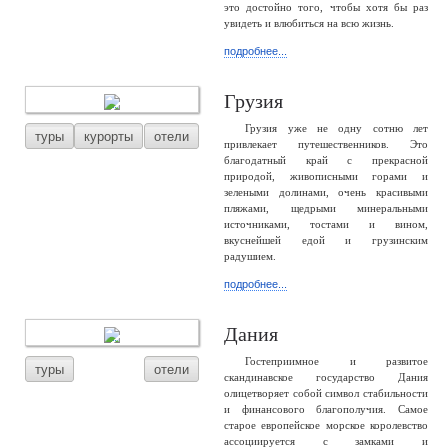
это достойно того, чтобы хотя бы раз
увидеть и влюбиться на всю жизнь.
подробнее...
Грузия
Грузия уже не одну сотню лет
туры
курорты
отели
привлекает путешественников. Это
благодатный край с прекрасной
природой, живописными горами и
зелеными долинами, очень красивыми
пляжами, щедрыми минеральными
источниками, тостами и вином,
вкуснейшей едой и грузинским
радушием.
подробнее...
Дания
Гостеприимное и развитое
туры
отели
скандинавское государство Дания
олицетворяет собой символ стабильности
и финансового благополучия. Самое
старое европейское морское королевство
ассоциируется с замками и