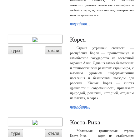
комплексы Хайнаня, так любимая
многими уютная азиатская специфика в
любой сфере, и, конечно же, невероятно
низкие цены на все.
подробнее...
Корея
Страна утренней свежести —
туры
отели
республика Корея — процветающее и
самобытное государство на восточной
окраине Азии. Одна из самых безопасных
и технологически развитых стран мира, с
высоким уровнем информатизации
населения и безвизовым въездом для
россиян. Южная Корея — синтез
древности и современности, привлекает
природой, религией, историей, отдыхом
на пляжах, в горах.
подробнее...
Коста-Рика
Маленькая тропическая страна
туры
отели
Коста-Рика — одна из стабильных