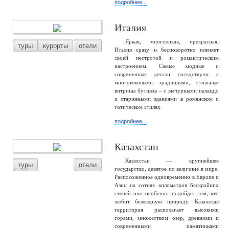
подробнее...
Италия
Яркая, многоликая, прекрасная,
туры
курорты
отели
Италия сразу и бесповоротно пленяет
своей пестротой и романтическим
настроением. Самые модные и
современные детали соседствуют с
многовековыми традициями, стильные
витрины бутиков – с вычурными палаццо
и старинными зданиями в романском и
готическом стилях
подробнее...
Казахстан
Казахстан — крупнейшее
туры
отели
государство, девятое по величине в мире.
Расположенное одновременно в Европе и
Азии на сотнях километров бескрайних
степей оно особенно подойдет тем, кто
любит безлюдную природу. Казахская
территория располагает высокими
горами, множеством озер, древними и
современными памятниками