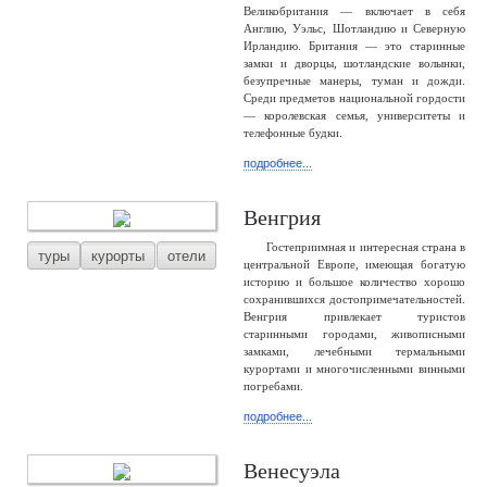
Великобритания — включает в себя
Англию, Уэльс, Шотландию и Северную
Ирландию. Британия — это старинные
замки и дворцы, шотландские волынки,
безупречные манеры, туман и дожди.
Среди предметов национальной гордости
— королевская семья, университеты и
телефонные будки.
подробнее...
Венгрия
Гостеприимная и интересная страна в
туры
курорты
отели
центральной Европе, имеющая богатую
историю и большое количество хорошо
сохранившихся достопримечательностей.
Венгрия привлекает туристов
старинными городами, живописными
замками, лечебными термальными
курортами и многочисленными винными
погребами.
подробнее...
Венесуэла