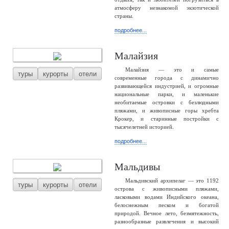
атмосферу незнакомой экзотической
страны.
подробнее...
Малайзия
Малайзия — это и самые
туры
курорты
отели
современные города с динамично
развивающейся индустрией, и огромные
национальные парки, и маленькие
необитаемые островки с безлюдными
пляжами, и живописные горы хребта
Крокер, и старинные постройки с
тысячелетней историей.
подробнее...
Мальдивы
Мальдивский архипелаг — это 1192
туры
курорты
отели
острова с живописными пляжами,
ласковыми водами Индийского океана,
белоснежным песком и богатой
природой. Вечное лето, безмятежность,
разнообразные развлечения и высокий