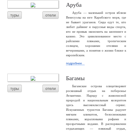
Аруба
Аруба — маленький остров вблизи
туры
отели
Венесуэлы на юге Карибского моря, где
не бывает ураганов. Сюда едут те, кто
любит дайвинг и парусные виды спорта,
кто не привык экономить на шоппинге и
казино. Это цивилизованное место с
райскими пляжами, тропическим
солнцем, хорошими отелями и
вечеринками, а понятия о жизни ближе к
европейским.
подробнее...
Багамы
Багамские острова олицетворяют
туры
отели
роскошный отдых на побережье
Атлантики. Наряду с живописной
природой и национальным колоритом
здесь высококлассный сервис.
Искушенных туристов Багамы радуют
мягким климатом, белоснежными
пляжами, коралловыми рифами и
прозрачными водами. В распоряжении
отдыхающих — пляжный отдых,