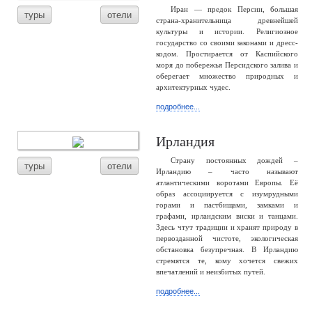
Иран — предок Персии, большая
туры
отели
страна-хранительница древнейшей
культуры и истории. Религиозное
государство со своими законами и дресс-
кодом. Простирается от Каспийского
моря до побережья Персидского залива и
оберегает множество природных и
архитектурных чудес.
подробнее...
Ирландия
Страну постоянных дождей –
туры
отели
Ирландию – часто называют
атлантическими воротами Европы. Её
образ ассоциируется с изумрудными
горами и пастбищами, замками и
графами, ирландским виски и танцами.
Здесь чтут традиции и хранят природу в
первозданной чистоте, экологическая
обстановка безупречная. В Ирландию
стремятся те, кому хочется свежих
впечатлений и неизбитых путей.
подробнее...