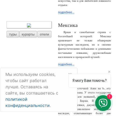
искусства, так и для любителей пляжного
отдыха.
подробнее...
Мексика
Яркая и самобытная страна с
туры
курорты
отели
богатейшей историей. Мексика
привлекает не только обширным
культурным наследием, но и своими
фантастическими пейзажами и длинными
песчаными пляжами, дружелюбным
населением и прекрасной кухней.
подробнее...
×
Мы используем cookies,
Мьянма
чтобы сайт работал
Я могу Вам помочь?
Мьянма – большая и разнообразная
лучше. Оставаясь на
туры
отели
страна Юго-Восточной Азии на берегу
сайте, вы соглашаетесь с
Индийского океана. У этого государства
1
сменилось немало названий, россиянам
политикой
известно как Бирма. В стране –
конфиденциальности
.
белоснежные пляжи, джунгли, снежные
горы и великолепное историческое
наследие, охватывающее более две