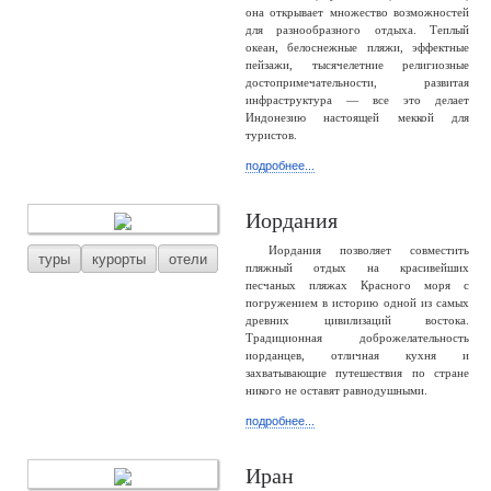
она открывает множество возможностей
для разнообразного отдыха. Теплый
океан, белоснежные пляжи, эффектные
пейзажи, тысячелетние религиозные
достопримечательности, развитая
инфраструктура — все это делает
Индонезию настоящей меккой для
туристов.
подробнее...
Иордания
Иордания позволяет совместить
туры
курорты
отели
пляжный отдых на красивейших
песчаных пляжах Красного моря с
погружением в историю одной из самых
древних цивилизаций востока.
Традиционная доброжелательность
иорданцев, отличная кухня и
захватывающие путешествия по стране
никого не оставят равнодушными.
подробнее...
Иран