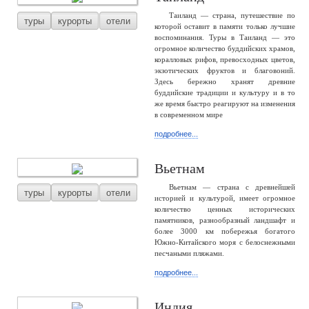
Таиланд — страна, путешествие по
туры
курорты
отели
которой оставит в памяти только лучшие
воспоминания. Туры в Таиланд — это
огромное количество буддийских храмов,
коралловых рифов, превосходных цветов,
экзотических фруктов и благовоний.
Здесь бережно хранят древние
буддийские традиции и культуру и в то
же время быстро реагируют на изменения
в современном мире
подробнее...
Вьетнам
Вьетнам — страна с древнейшей
туры
курорты
отели
историей и культурой, имеет огромное
количество ценных исторических
памятников, разнообразный ландшафт и
более 3000 км побережья богатого
Южно-Китайского моря с белоснежными
песчаными пляжами.
подробнее...
Индия