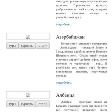
ежегодно привлекающие сюда множество
туристов. Горнолыжные курорты,
разбросанные по всей стране, покоряют
высоким качеством сервиса и
разнообразием трасс.
подробнее...
Азербайджан
Независимое кавказское государство
туры
курорты
отели
— Азербайджан — связывает Восток и
Запад, являясь одной из стоянок Великого
Шелкового пути. «Страна огней» стояла
у истоков мировой добычи нефти, почти
половина ее территории — горы. В
республике есть теплое море, богатое
историческое наследие, экзотическая
природа.
подробнее...
Албания
Албания — маленькая страна на
туры
курорты
отели
Балканах, с каждым годом она становится
всё популярнее: привлекает своим