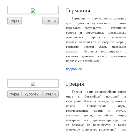
Германия
Германия — популярное направление
туры
отели
для отдыха и путешествий. В этом
передовом государстве — старинные
города и современные мегаполисы,
живописная природа с песчаными
пляжами Балтийского и Северного морей,
горными цепями Альп, меловыми
скалами… Германия ассоциируется с
высоким уровнем жизни, идеальным
порядком и автобанами.
подробнее...
Греция
Греция – одна из древнейших стран
туры
курорты
отели
мира с богатейшей историей и
культурой. Мифы и легенды, ученые и
поэты, Олимпийские игры,
величественные храмы и статуи,
сосновые рощи, чистейшее море,
шикарные пляжи, красивая природа, чем
то похожая на российскую, а также
огромное количество развлечений – все