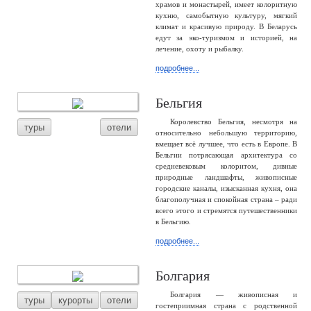
храмов и монастырей, имеет колоритную
кухню, самобытную культуру, мягкий
климат и красивую природу. В Беларусь
едут за эко-туризмом и историей, на
лечение, охоту и рыбалку.
подробнее...
Бельгия
Королевство Бельгия, несмотря на
туры
отели
относительно небольшую территорию,
вмещает всё лучшее, что есть в Европе. В
Бельгии потрясающая архитектура со
средневековым колоритом, дивные
природные ландшафты, живописные
городские каналы, изысканная кухня, она
благополучная и спокойная страна – ради
всего этого и стремятся путешественники
в Бельгию.
подробнее...
Болгария
Болгария — живописная и
туры
курорты
отели
гостеприимная страна с родственной