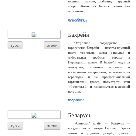
шоппинг, казино, дайвинг, парусный
спорт. Жизнь на Багамах кипит без
остановки.
подробнее...
Бахрейн
Островное государство —
туры
отели
королевство Бахрейн — некогда крупный
центр торговли, самая открытая и
либеральная арабская страна в
Персидском заливе. В Бахрейн едут за
жемчугом, пляжным отдыхом и
восточными контрастами, покататься на
верблюдах и на профессиональной
картинговой трассе, посмотреть этап
«Формулы-1» и прикоснуться к древней
истории.
подробнее...
Беларусь
«Синеокий край» — Беларусь —
туры
отели
государство в центре Европы. Страна
замков и родовых усадеб, древних