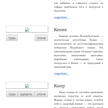
для дайвинга и пляжного отдыха, на
сафари, верблюжьи бега и экскурсии к
бедуинам.
подробнее...
Кения
Бывшая колония Великобритании —
туры
отели
экзотическая республика Кения —
расположилась на восточноафриканском
побережье Индийского океана. Эта
экваториальная страна обладает пляжами,
кораллами, мангровыми зарослями,
кофейными плантациями. Самое
интересное в Кении — ее природный и
животный мир.
подробнее...
Кипр
Кипр отнюдь не случайно привлекает
туры
курорты
отели
миллионы туристов со всей планеты.
Жаркое солнце и чистые пляжи, голубое
небо и здоровый климат — эти критерии
во многом определяют выбор места