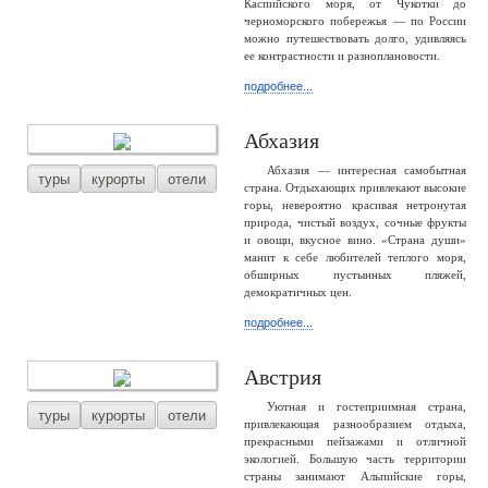
Каспийского моря, от Чукотки до
черноморского побережья — по России
можно путешествовать долго, удивляясь
ее контрастности и разноплановости.
подробнее...
Абхазия
Абхазия — интересная самобытная
туры
курорты
отели
страна. Отдыхающих привлекают высокие
горы, невероятно красивая нетронутая
природа, чистый воздух, сочные фрукты
и овощи, вкусное вино. «Страна души»
манит к себе любителей теплого моря,
обширных пустынных пляжей,
демократичных цен.
подробнее...
Австрия
Уютная и гостеприимная страна,
туры
курорты
отели
привлекающая разнообразием отдыха,
прекрасными пейзажами и отличной
экологией. Большую часть территории
страны занимают Альпийские горы,