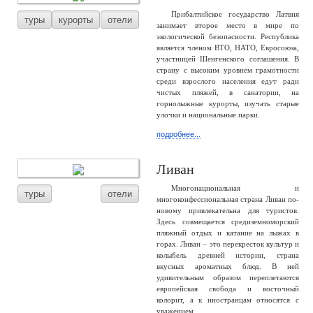
Прибалтийское государство Латвия
туры
курорты
отели
занимает второе место в мире по
экологической безопасности. Республика
является членом ВТО, НАТО, Евросоюза,
участницей Шенгенского соглашения. В
страну с высоким уровнем грамотности
среди взрослого населения едут ради
чистых пляжей, в санатории, на
горнолыжные курорты, изучать старые
улочки и национальные парки.
подробнее...
Ливан
Многонациональная и
туры
отели
многоконфессиональная страна Ливан по-
новому привлекательна для туристов.
Здесь совмещается средиземноморский
пляжный отдых и катание на лыжах в
горах. Ливан – это перекресток культур и
колыбель древней истории, страна
вкусных ароматных блюд. В ней
удивительным образом переплетаются
европейская свобода и восточный
колорит, а к иностранцам относятся с
уважением.