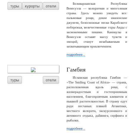
Боливарианская Республика
туры
курорты
отели
Венесуэла — колоритная и многоликая
страна. Здесь можно увидеть все:
пальмовые рощи, дикие амазонские
джунгли, белоснежные пески Карибского
побережья, величественные горы Анды с
заснеженными пиками. Каникулы в
Венесуэле оставят массу чувств и
эмоций, станут незабываемым и
захватывающим приключением.
подробнее...
Гамбия
Исламская республика Гамбия —
туры
отели
«The Smiling Coast of Africa» — страна,
расположенная вдоль реки, с
жизнерадостным и гостеприимным
населением, благоприятным климатом и
пышной растительностью. В страну едут
ради песчаных пляжей Атлантики,
местного колорита, экскурсионного и
активного отдыха, дайвинга, серфинга и
рыбалки.
подробнее...