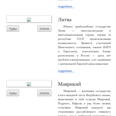
подробнее...
Литва
Южное прибалтийское государство
туры
отели
Литва — многокультурная и
многонациональная страна, первая из
республик СССР провозгласившая
независимость. Является участницей
Шенгенского соглашения, членом НАТО
и Евросоюза, относительно близко
расположена к России — здесь нет
проблем в коммуникации, а по сравнению
с центральной Европой цены невысокие.
подробнее...
Маврикий
Маврикий — маленькое государство
туры
отели
в юго-западной части Индийского океана,
включающее в себя острова Маврикий,
Родригес, Рафаэль и ряд более мелких
островков. Маврикий порадует как
сторонников расслабленного пляжного
отдыха, так и любителей погрузиться в