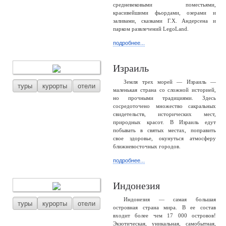
средневековыми поместьями,
красивейшими фьордами, озерами и
заливами, сказками Г.Х. Андерсена и
парком развлечений LegoLand.
подробнее...
Израиль
Земля трех морей — Израиль —
туры
курорты
отели
маленькая страна со сложной историей,
но прочными традициями. Здесь
сосредоточено множество сакральных
свидетельств, исторических мест,
природных красот. В Израиль едут
побывать в святых местах, поправить
свое здоровье, окунуться атмосферу
ближневосточных городов.
подробнее...
Индонезия
Индонезия — самая большая
туры
курорты
отели
островная страна мира. В ее состав
входит более чем 17 000 островов!
Экзотическая, уникальная, самобытная,