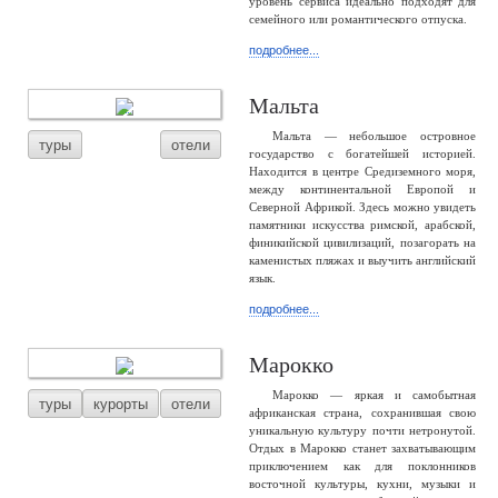
уровень сервиса идеально подходят для
семейного или романтического отпуска.
подробнее...
Мальта
Мальта — небольшое островное
туры
отели
государство с богатейшей историей.
Находится в центре Средиземного моря,
между континентальной Европой и
Северной Африкой. Здесь можно увидеть
памятники искусства римской, арабской,
финикийской цивилизаций, позагорать на
каменистых пляжах и выучить английский
язык.
подробнее...
Марокко
Марокко — яркая и самобытная
туры
курорты
отели
африканская страна, сохранившая свою
уникальную культуру почти нетронутой.
Отдых в Марокко станет захватывающим
приключением как для поклонников
восточной культуры, кухни, музыки и