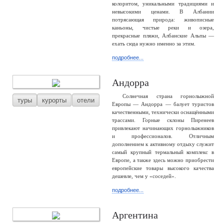
колоритом, уникальными традициями и
невысокими ценами. В Албании
потрясающая природа: живописные
каньоны, чистые реки и озера,
прекрасные пляжи, Албанские Альпы —
ехать сюда нужно именно за этим.
подробнее...
Андорра
Солнечная страна горнолыжной
туры
курорты
отели
Европы — Андорра — балует туристов
качественными, технически оснащёнными
трассами. Горные склоны Пиренеев
привлекают начинающих горнолыжников
и профессионалов. Отличным
дополнением к активному отдыху служит
самый крупный термальный комплекс в
Европе, а также здесь можно приобрести
европейские товары высокого качества
дешевле, чем у «соседей».
подробнее...
Аргентина