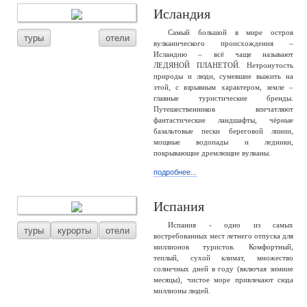
Исландия
Самый большой в мире остров
туры
отели
вулканического происхождения –
Исландию – всё чаще называют
ЛЕДЯНОЙ ПЛАНЕТОЙ. Нетронутость
природы и люди, сумевшие выжить на
этой, с взрывным характером, земле –
главные туристические бренды.
Путешественников впечатляют
фантастические ландшафты, чёрные
базальтовые пески береговой линии,
мощные водопады и ледники,
покрывающие дремлющие вулканы.
подробнее...
Испания
Испания - одно из самых
туры
курорты
отели
востребованных мест летнего отпуска для
миллионов туристов. Комфортный,
теплый, сухой климат, множество
солнечных дней в году (включая зимние
месяцы), чистое море привлекают сюда
миллионы людей.