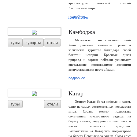
архитектуры, пляжной полосой
Каспийского моря.
подробнее...
Камбоджа
Маленькая страна в юго-восточной
туры
курорты
отели
Азии привлекает внимание огромного
количества туристов благодаря своей
богатой истории. Красивая дикая
природа и горные пейзажи усиливают
впечатление, производимое древними
величественными постройками.
подробнее...
Катар
Эмират Катар богат нефтью и газом,
туры
отели
одно из самых состоятельных государств
мира. Страна может похвастать
сочетанием комфортного отдыха на
берегу океана, недорогого шоппинга и
мягких исламских традиций.
Расположена на Катарском полуострове
на берегу Персидского залива. Сюда едут