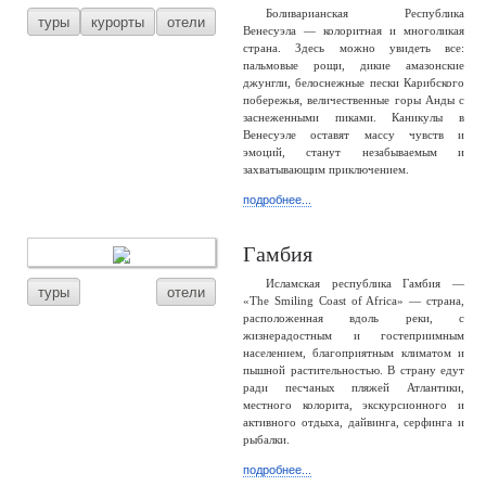
Боливарианская Республика
туры
курорты
отели
Венесуэла — колоритная и многоликая
страна. Здесь можно увидеть все:
пальмовые рощи, дикие амазонские
джунгли, белоснежные пески Карибского
побережья, величественные горы Анды с
заснеженными пиками. Каникулы в
Венесуэле оставят массу чувств и
эмоций, станут незабываемым и
захватывающим приключением.
подробнее...
Гамбия
Исламская республика Гамбия —
туры
отели
«The Smiling Coast of Africa» — страна,
расположенная вдоль реки, с
жизнерадостным и гостеприимным
населением, благоприятным климатом и
пышной растительностью. В страну едут
ради песчаных пляжей Атлантики,
местного колорита, экскурсионного и
активного отдыха, дайвинга, серфинга и
рыбалки.
подробнее...