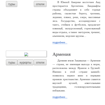
В Южной Америке восточнее Анд
туры
отели
простирается Аргентина. Ландшафты
страны объединяют в себе горные
районы, скалистые берега, тропики,
ледники, пляжи, реки, озера, массивные
леса. Государство, ассоциируемое с
танго, стейком и футболом, предлагает
пляжный, экскурсионный, горнолыжный
виды отдыха, а также экотуризм, трекинг,
альпинизм, морские круизы…
подробнее...
Армения
Древняя земля Закавказья — Армения
туры
курорты
отели
— страна, не имеющая выхода к морю,
расположена между Ираном и Грузией.
Именно в этой «стране камней»
появилось первое вино и первыми
приняли христианство. Армения славится
вкусной кухней, алкогольными
традициями, головокружительными
пейзажами.
подробнее...