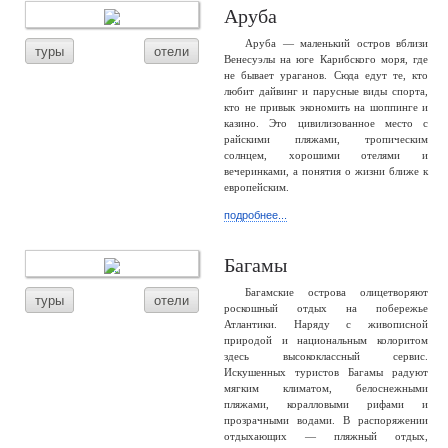
Аруба
Аруба — маленький остров вблизи
туры
отели
Венесуэлы на юге Карибского моря, где
не бывает ураганов. Сюда едут те, кто
любит дайвинг и парусные виды спорта,
кто не привык экономить на шоппинге и
казино. Это цивилизованное место с
райскими пляжами, тропическим
солнцем, хорошими отелями и
вечеринками, а понятия о жизни ближе к
европейским.
подробнее...
Багамы
Багамские острова олицетворяют
туры
отели
роскошный отдых на побережье
Атлантики. Наряду с живописной
природой и национальным колоритом
здесь высококлассный сервис.
Искушенных туристов Багамы радуют
мягким климатом, белоснежными
пляжами, коралловыми рифами и
прозрачными водами. В распоряжении
отдыхающих — пляжный отдых,