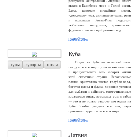
республик Центральной Америки, имеет
выход в Карибское море и Тихий океан.
Здесь широкие спокойные пляжи,
«дождевые» леса, активные вулканы, реки
и водопады. Коста-Рика подходит
любителям экотуризма, тропических
фруктов и чистых прибрежных вод.
подробнее...
Куба
Отдых на Кубе — отличный шанс
туры
курорты
отели
погрузиться в мир тропической экзотики
и прочувствовать весь колорит жизни
этой сказочной страны. Белоснежные
пляжи, кристально чистая голубая вода,
богатая флора и фауна, хорошие условия
для рыбалки и дайвинга, многочисленные
коралловые рифы, водопады, ром и табак
— это и не только откроет вам отдых на
Кубе. Чтобы увидеть все это, сюда
приезжают туристы со всего мира.
подробнее...
Латвия