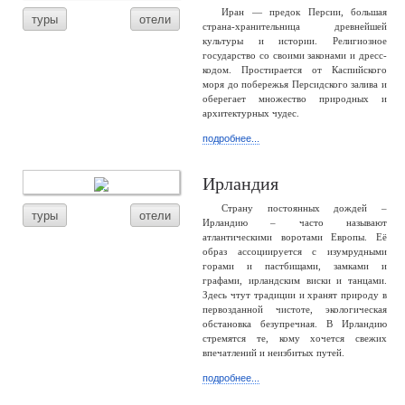
Иран — предок Персии, большая
туры
отели
страна-хранительница древнейшей
культуры и истории. Религиозное
государство со своими законами и дресс-
кодом. Простирается от Каспийского
моря до побережья Персидского залива и
оберегает множество природных и
архитектурных чудес.
подробнее...
Ирландия
Страну постоянных дождей –
туры
отели
Ирландию – часто называют
атлантическими воротами Европы. Её
образ ассоциируется с изумрудными
горами и пастбищами, замками и
графами, ирландским виски и танцами.
Здесь чтут традиции и хранят природу в
первозданной чистоте, экологическая
обстановка безупречная. В Ирландию
стремятся те, кому хочется свежих
впечатлений и неизбитых путей.
подробнее...