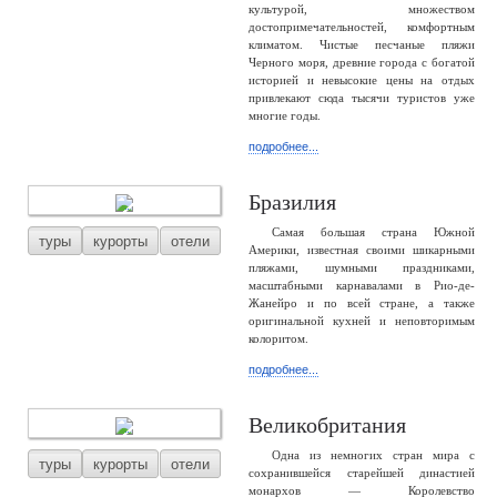
культурой, множеством
достопримечательностей, комфортным
климатом. Чистые песчаные пляжи
Черного моря, древние города с богатой
историей и невысокие цены на отдых
привлекают сюда тысячи туристов уже
многие годы.
подробнее...
Бразилия
Самая большая страна Южной
туры
курорты
отели
Америки, известная своими шикарными
пляжами, шумными праздниками,
масштабными карнавалами в Рио-де-
Жанейро и по всей стране, а также
оригинальной кухней и неповторимым
колоритом.
подробнее...
Великобритания
Одна из немногих стран мира с
туры
курорты
отели
сохранившейся старейшей династией
монархов — Королевство