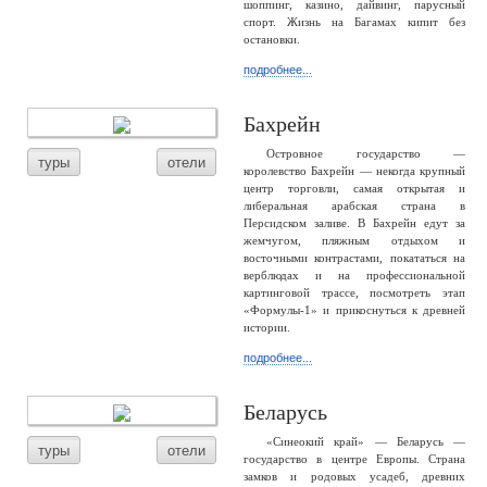
шоппинг, казино, дайвинг, парусный
спорт. Жизнь на Багамах кипит без
остановки.
подробнее...
Бахрейн
Островное государство —
туры
отели
королевство Бахрейн — некогда крупный
центр торговли, самая открытая и
либеральная арабская страна в
Персидском заливе. В Бахрейн едут за
жемчугом, пляжным отдыхом и
восточными контрастами, покататься на
верблюдах и на профессиональной
картинговой трассе, посмотреть этап
«Формулы-1» и прикоснуться к древней
истории.
подробнее...
Беларусь
«Синеокий край» — Беларусь —
туры
отели
государство в центре Европы. Страна
замков и родовых усадеб, древних