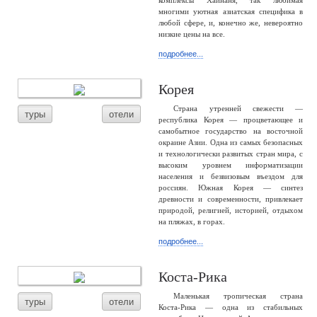
комплексы Хайнаня, так любимая
многими уютная азиатская специфика в
любой сфере, и, конечно же, невероятно
низкие цены на все.
подробнее...
Корея
Страна утренней свежести —
туры
отели
республика Корея — процветающее и
самобытное государство на восточной
окраине Азии. Одна из самых безопасных
и технологически развитых стран мира, с
высоким уровнем информатизации
населения и безвизовым въездом для
россиян. Южная Корея — синтез
древности и современности, привлекает
природой, религией, историей, отдыхом
на пляжах, в горах.
подробнее...
Коста-Рика
Маленькая тропическая страна
туры
отели
Коста-Рика — одна из стабильных