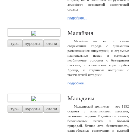
атмосферу незнакомой экзотической
страны.
подробнее...
Малайзия
Малайзия — это и самые
туры
курорты
отели
современные города с динамично
развивающейся индустрией, и огромные
национальные парки, и маленькие
необитаемые островки с безлюдными
пляжами, и живописные горы хребта
Крокер, и старинные постройки с
тысячелетней историей.
подробнее...
Мальдивы
Мальдивский архипелаг — это 1192
туры
курорты
отели
острова с живописными пляжами,
ласковыми водами Индийского океана,
белоснежным песком и богатой
природой. Вечное лето, безмятежность,
разнообразные развлечения и высокий