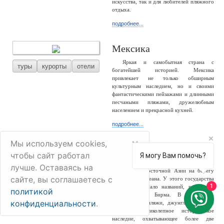
искусства, так и для любителей пляжного
отдыха.
подробнее...
Мексика
Яркая и самобытная страна с
туры
курорты
отели
богатейшей историей. Мексика
привлекает не только обширным
культурным наследием, но и своими
фантастическими пейзажами и длинными
песчаными пляжами, дружелюбным
населением и прекрасной кухней.
подробнее...
×
Мы используем cookies,
Мьянма
чтобы сайт работал
Я могу Вам помочь?
Мьянма – большая и разнообразная
лучше. Оставаясь на
туры
отели
страна Юго-Восточной Азии на берегу
сайте, вы соглашаетесь с
Индийского океана. У этого государства
1
сменилось немало названий, россиянам
политикой
известно как Бирма. В стране –
конфиденциальности
.
белоснежные пляжи, джунгли, снежные
горы и великолепное историческое
наследие, охватывающее более две