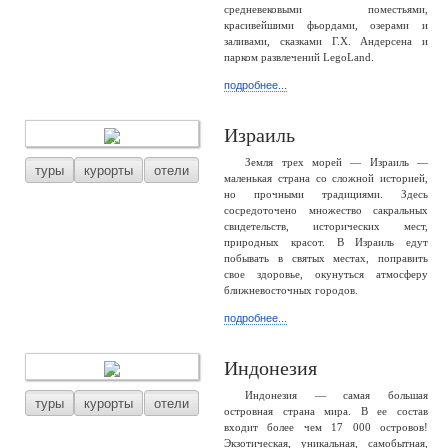
средневековыми поместьями,
красивейшими фьордами, озерами и
заливами, сказками Г.Х. Андерсена и
парком развлечений LegoLand.
подробнее...
Израиль
Земля трех морей — Израиль —
туры
курорты
отели
маленькая страна со сложной историей,
но прочными традициями. Здесь
сосредоточено множество сакральных
свидетельств, исторических мест,
природных красот. В Израиль едут
побывать в святых местах, поправить
свое здоровье, окунуться атмосферу
ближневосточных городов.
подробнее...
Индонезия
Индонезия — самая большая
туры
курорты
отели
островная страна мира. В ее состав
входит более чем 17 000 островов!
Экзотическая, уникальная, самобытная,