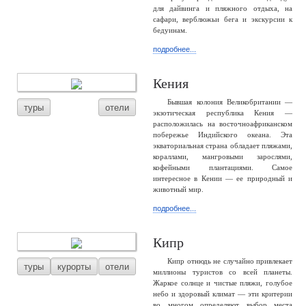
для дайвинга и пляжного отдыха, на
сафари, верблюжьи бега и экскурсии к
бедуинам.
подробнее...
Кения
Бывшая колония Великобритании —
туры
отели
экзотическая республика Кения —
расположилась на восточноафриканском
побережье Индийского океана. Эта
экваториальная страна обладает пляжами,
кораллами, мангровыми зарослями,
кофейными плантациями. Самое
интересное в Кении — ее природный и
животный мир.
подробнее...
Кипр
Кипр отнюдь не случайно привлекает
туры
курорты
отели
миллионы туристов со всей планеты.
Жаркое солнце и чистые пляжи, голубое
небо и здоровый климат — эти критерии
во многом определяют выбор места