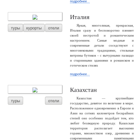
подробнее...
Италия
Яркая, многоликая, прекрасная,
туры
курорты
отели
Италия сразу и бесповоротно пленяет
своей пестротой и романтическим
настроением. Самые модные и
современные детали соседствуют с
многовековыми традициями, стильные
витрины бутиков – с вычурными палаццо
и старинными зданиями в романском и
готическом стилях
подробнее...
Казахстан
Казахстан — крупнейшее
туры
отели
государство, девятое по величине в мире.
Расположенное одновременно в Европе и
Азии на сотнях километров бескрайних
степей оно особенно подойдет тем, кто
любит безлюдную природу. Казахская
территория располагает высокими
горами, множеством озер, древними и
современными памятниками