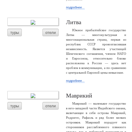
подробнее...
Литва
Южное прибалтийское государство
туры
отели
Литва — многокультурная и
многонациональная страна, первая из
республик СССР провозгласившая
независимость. Является участницей
Шенгенского соглашения, членом НАТО
и Евросоюза, относительно близко
расположена к России — здесь нет
проблем в коммуникации, а по сравнению
с центральной Европой цены невысокие.
подробнее...
Маврикий
Маврикий — маленькое государство
туры
отели
в юго-западной части Индийского океана,
включающее в себя острова Маврикий,
Родригес, Рафаэль и ряд более мелких
островков. Маврикий порадует как
сторонников расслабленного пляжного
отдыха, так и любителей погрузиться в