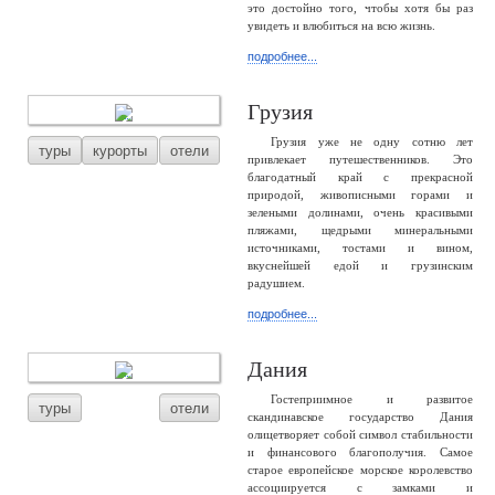
это достойно того, чтобы хотя бы раз
увидеть и влюбиться на всю жизнь.
подробнее...
Грузия
Грузия уже не одну сотню лет
туры
курорты
отели
привлекает путешественников. Это
благодатный край с прекрасной
природой, живописными горами и
зелеными долинами, очень красивыми
пляжами, щедрыми минеральными
источниками, тостами и вином,
вкуснейшей едой и грузинским
радушием.
подробнее...
Дания
Гостеприимное и развитое
туры
отели
скандинавское государство Дания
олицетворяет собой символ стабильности
и финансового благополучия. Самое
старое европейское морское королевство
ассоциируется с замками и