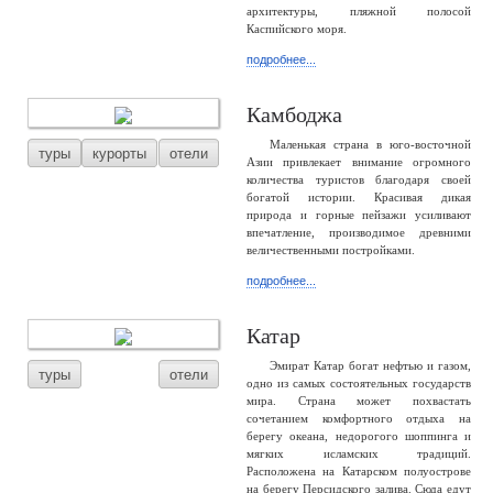
архитектуры, пляжной полосой
Каспийского моря.
подробнее...
Камбоджа
Маленькая страна в юго-восточной
туры
курорты
отели
Азии привлекает внимание огромного
количества туристов благодаря своей
богатой истории. Красивая дикая
природа и горные пейзажи усиливают
впечатление, производимое древними
величественными постройками.
подробнее...
Катар
Эмират Катар богат нефтью и газом,
туры
отели
одно из самых состоятельных государств
мира. Страна может похвастать
сочетанием комфортного отдыха на
берегу океана, недорогого шоппинга и
мягких исламских традиций.
Расположена на Катарском полуострове
на берегу Персидского залива. Сюда едут