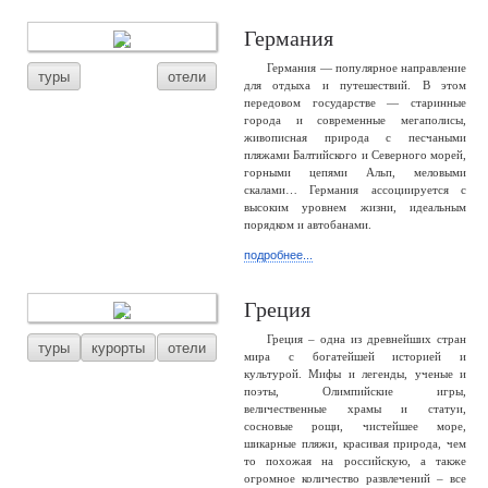
Германия
Германия — популярное направление
туры
отели
для отдыха и путешествий. В этом
передовом государстве — старинные
города и современные мегаполисы,
живописная природа с песчаными
пляжами Балтийского и Северного морей,
горными цепями Альп, меловыми
скалами… Германия ассоциируется с
высоким уровнем жизни, идеальным
порядком и автобанами.
подробнее...
Греция
Греция – одна из древнейших стран
туры
курорты
отели
мира с богатейшей историей и
культурой. Мифы и легенды, ученые и
поэты, Олимпийские игры,
величественные храмы и статуи,
сосновые рощи, чистейшее море,
шикарные пляжи, красивая природа, чем
то похожая на российскую, а также
огромное количество развлечений – все