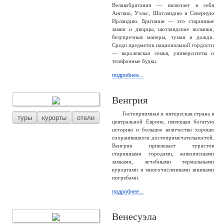
Великобритания — включает в себя
Англию, Уэльс, Шотландию и Северную
Ирландию. Британия — это старинные
замки и дворцы, шотландские волынки,
безупречные манеры, туман и дожди.
Среди предметов национальной гордости
— королевская семья, университеты и
телефонные будки.
подробнее...
Венгрия
Гостеприимная и интересная страна в
туры
курорты
отели
центральной Европе, имеющая богатую
историю и большое количество хорошо
сохранившихся достопримечательностей.
Венгрия привлекает туристов
старинными городами, живописными
замками, лечебными термальными
курортами и многочисленными винными
погребами.
подробнее...
Венесуэла