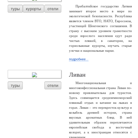
Прибалтийское государство Латвия
туры
курорты
отели
занимает второе место в мире по
экологической безопасности. Республика
является членом ВТО, НАТО, Евросоюза,
участницей Шенгенского соглашения. В
страну с высоким уровнем грамотности
среди взрослого населения едут ради
чистых пляжей, в санатории, на
горнолыжные курорты, изучать старые
улочки и национальные парки.
подробнее...
Ливан
Многонациональная и
туры
отели
многоконфессиональная страна Ливан по-
новому привлекательна для туристов.
Здесь совмещается средиземноморский
пляжный отдых и катание на лыжах в
горах. Ливан – это перекресток культур и
колыбель древней истории, страна
вкусных ароматных блюд. В ней
удивительным образом переплетаются
европейская свобода и восточный
колорит, а к иностранцам относятся с
уважением.