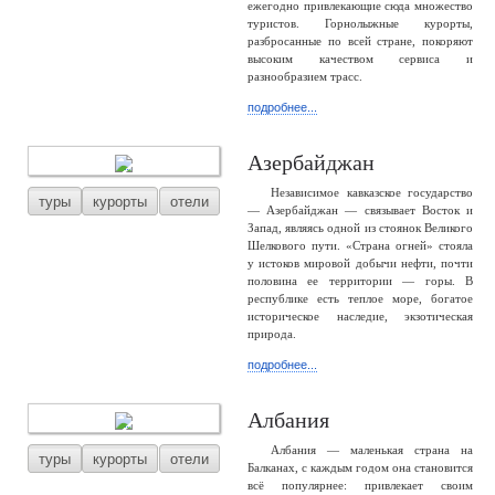
ежегодно привлекающие сюда множество
туристов. Горнолыжные курорты,
разбросанные по всей стране, покоряют
высоким качеством сервиса и
разнообразием трасс.
подробнее...
Азербайджан
Независимое кавказское государство
туры
курорты
отели
— Азербайджан — связывает Восток и
Запад, являясь одной из стоянок Великого
Шелкового пути. «Страна огней» стояла
у истоков мировой добычи нефти, почти
половина ее территории — горы. В
республике есть теплое море, богатое
историческое наследие, экзотическая
природа.
подробнее...
Албания
Албания — маленькая страна на
туры
курорты
отели
Балканах, с каждым годом она становится
всё популярнее: привлекает своим