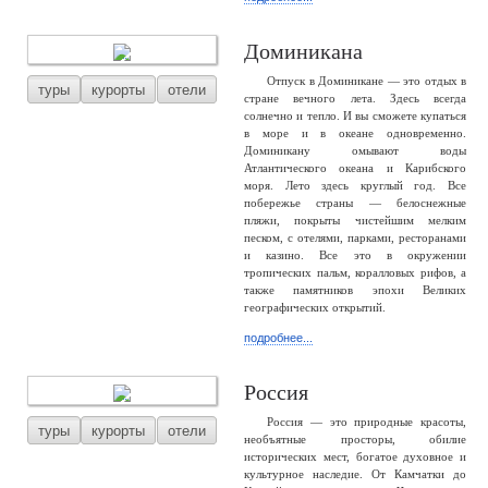
Доминикана
Отпуск в Доминикане — это отдых в
туры
курорты
отели
стране вечного лета. Здесь всегда
солнечно и тепло. И вы сможете купаться
в море и в океане одновременно.
Доминикану омывают воды
Атлантического океана и Карибского
моря. Лето здесь круглый год. Все
побережье страны — белоснежные
пляжи, покрыты чистейшим мелким
песком, с отелями, парками, ресторанами
и казино. Все это в окружении
тропических пальм, коралловых рифов, а
также памятников эпохи Великих
географических открытий.
подробнее...
Россия
Россия — это природные красоты,
туры
курорты
отели
необъятные просторы, обилие
исторических мест, богатое духовное и
культурное наследие. От Камчатки до