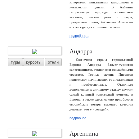
колоритом, уникальными традициями и
невысокими ценами. В Албании
потрясающая природа: живописные
каньоны, чистые реки и озера,
прекрасные пляжи, Албанские Альпы —
ехать сюда нужно именно за этим.
подробнее...
Андорра
Солнечная страна горнолыжной
туры
курорты
отели
Европы — Андорра — балует туристов
качественными, технически оснащёнными
трассами. Горные склоны Пиренеев
привлекают начинающих горнолыжников
и профессионалов. Отличным
дополнением к активному отдыху служит
самый крупный термальный комплекс в
Европе, а также здесь можно приобрести
европейские товары высокого качества
дешевле, чем у «соседей».
подробнее...
Аргентина