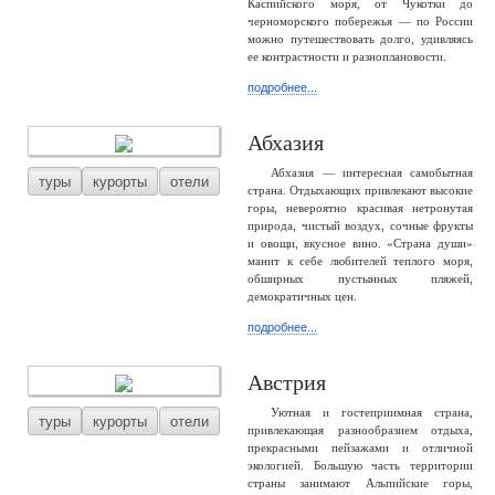
Каспийского моря, от Чукотки до
черноморского побережья — по России
можно путешествовать долго, удивляясь
ее контрастности и разноплановости.
подробнее...
Абхазия
Абхазия — интересная самобытная
туры
курорты
отели
страна. Отдыхающих привлекают высокие
горы, невероятно красивая нетронутая
природа, чистый воздух, сочные фрукты
и овощи, вкусное вино. «Страна души»
манит к себе любителей теплого моря,
обширных пустынных пляжей,
демократичных цен.
подробнее...
Австрия
Уютная и гостеприимная страна,
туры
курорты
отели
привлекающая разнообразием отдыха,
прекрасными пейзажами и отличной
экологией. Большую часть территории
страны занимают Альпийские горы,