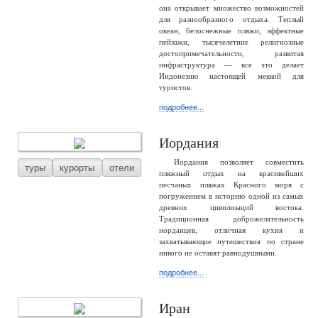
она открывает множество возможностей
для разнообразного отдыха. Теплый
океан, белоснежные пляжи, эффектные
пейзажи, тысячелетние религиозные
достопримечательности, развитая
инфраструктура — все это делает
Индонезию настоящей меккой для
туристов.
подробнее...
Иордания
Иордания позволяет совместить
туры
курорты
отели
пляжный отдых на красивейших
песчаных пляжах Красного моря с
погружением в историю одной из самых
древних цивилизаций востока.
Традиционная доброжелательность
иорданцев, отличная кухня и
захватывающие путешествия по стране
никого не оставят равнодушными.
подробнее...
Иран