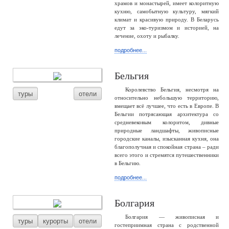
храмов и монастырей, имеет колоритную
кухню, самобытную культуру, мягкий
климат и красивую природу. В Беларусь
едут за эко-туризмом и историей, на
лечение, охоту и рыбалку.
подробнее...
Бельгия
Королевство Бельгия, несмотря на
туры
отели
относительно небольшую территорию,
вмещает всё лучшее, что есть в Европе. В
Бельгии потрясающая архитектура со
средневековым колоритом, дивные
природные ландшафты, живописные
городские каналы, изысканная кухня, она
благополучная и спокойная страна – ради
всего этого и стремятся путешественники
в Бельгию.
подробнее...
Болгария
Болгария — живописная и
туры
курорты
отели
гостеприимная страна с родственной