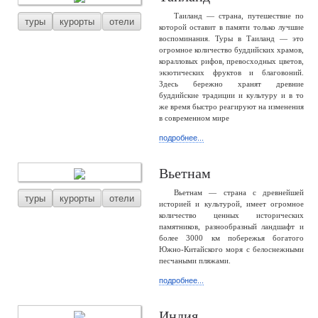
Таиланд — страна, путешествие по
туры
курорты
отели
которой оставит в памяти только лучшие
воспоминания. Туры в Таиланд — это
огромное количество буддийских храмов,
коралловых рифов, превосходных цветов,
экзотических фруктов и благовоний.
Здесь бережно хранят древние
буддийские традиции и культуру и в то
же время быстро реагируют на изменения
в современном мире
подробнее...
Вьетнам
Вьетнам — страна с древнейшей
туры
курорты
отели
историей и культурой, имеет огромное
количество ценных исторических
памятников, разнообразный ландшафт и
более 3000 км побережья богатого
Южно-Китайского моря с белоснежными
песчаными пляжами.
подробнее...
Индия