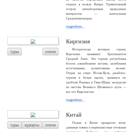
отдыха в пользу Кипра. Удивительный
остров неповторимых природных
контрастов — жемчужина
Средиземноморья.
подробнее...
Киргизия
Исторически кочевую страну
туры
отели
Киргизию называют бриллиантом
Средней Азии. Эта горная республика
богата альпийскими лугами, целебными
источниками, реликтовыми лесами.
Отдых на озере Иссык-Куль, джайлоо-
туризм в белых юртах, трекинги по
хребтам Памира и Тянь-Шаня, экскурсии
по местам Великого Шелкового пути —
все это Кыргызстан.
подробнее...
Китай
Отдых в Китае прекрасен всем:
туры
курорты
отели
длинные пляжи и первоклассные отельные