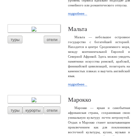
уровень сервиса идеально подходят для
семейного или романтического отпуска.
подробнее...
Мальта
Мальта — небольшое островное
туры
отели
государство с богатейшей историей.
Находится в центре Средиземного моря,
между континентальной Европой и
Северной Африкой. Здесь можно увидеть
памятники искусства римской, арабской,
финикийской цивилизаций, позагорать на
каменистых пляжах и выучить английский
язык.
подробнее...
Марокко
Марокко — яркая и самобытная
туры
курорты
отели
африканская страна, сохранившая свою
уникальную культуру почти нетронутой.
Отдых в Марокко станет захватывающим
приключением как для поклонников
восточной культуры, кухни, музыки и