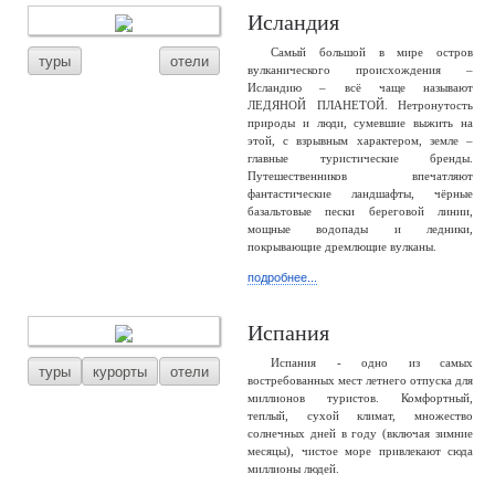
Исландия
Самый большой в мире остров
туры
отели
вулканического происхождения –
Исландию – всё чаще называют
ЛЕДЯНОЙ ПЛАНЕТОЙ. Нетронутость
природы и люди, сумевшие выжить на
этой, с взрывным характером, земле –
главные туристические бренды.
Путешественников впечатляют
фантастические ландшафты, чёрные
базальтовые пески береговой линии,
мощные водопады и ледники,
покрывающие дремлющие вулканы.
подробнее...
Испания
Испания - одно из самых
туры
курорты
отели
востребованных мест летнего отпуска для
миллионов туристов. Комфортный,
теплый, сухой климат, множество
солнечных дней в году (включая зимние
месяцы), чистое море привлекают сюда
миллионы людей.