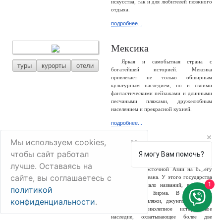
искусства, так и для любителей пляжного
отдыха.
подробнее...
Мексика
Яркая и самобытная страна с
туры
курорты
отели
богатейшей историей. Мексика
привлекает не только обширным
культурным наследием, но и своими
фантастическими пейзажами и длинными
песчаными пляжами, дружелюбным
населением и прекрасной кухней.
подробнее...
×
Мы используем cookies,
Мьянма
чтобы сайт работал
Я могу Вам помочь?
Мьянма – большая и разнообразная
лучше. Оставаясь на
туры
отели
страна Юго-Восточной Азии на берегу
сайте, вы соглашаетесь с
Индийского океана. У этого государства
1
сменилось немало названий, россиянам
политикой
известно как Бирма. В стране –
конфиденциальности
.
белоснежные пляжи, джунгли, снежные
горы и великолепное историческое
наследие, охватывающее более две