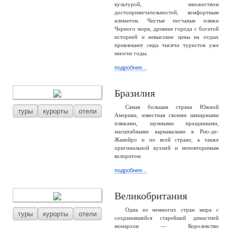
культурой, множеством
достопримечательностей, комфортным
климатом. Чистые песчаные пляжи
Черного моря, древние города с богатой
историей и невысокие цены на отдых
привлекают сюда тысячи туристов уже
многие годы.
подробнее...
Бразилия
Самая большая страна Южной
туры
курорты
отели
Америки, известная своими шикарными
пляжами, шумными праздниками,
масштабными карнавалами в Рио-де-
Жанейро и по всей стране, а также
оригинальной кухней и неповторимым
колоритом.
подробнее...
Великобритания
Одна из немногих стран мира с
туры
курорты
отели
сохранившейся старейшей династией
монархов — Королевство