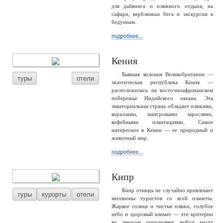
для дайвинга и пляжного отдыха, на
сафари, верблюжьи бега и экскурсии к
бедуинам.
подробнее...
Кения
Бывшая колония Великобритании —
туры
отели
экзотическая республика Кения —
расположилась на восточноафриканском
побережье Индийского океана. Эта
экваториальная страна обладает пляжами,
кораллами, мангровыми зарослями,
кофейными плантациями. Самое
интересное в Кении — ее природный и
животный мир.
подробнее...
Кипр
Кипр отнюдь не случайно привлекает
туры
курорты
отели
миллионы туристов со всей планеты.
Жаркое солнце и чистые пляжи, голубое
небо и здоровый климат — эти критерии
во многом определяют выбор места