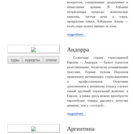
колоритом, уникальными традициями и
невысокими ценами. В Албании
потрясающая природа: живописные
каньоны, чистые реки и озера,
прекрасные пляжи, Албанские Альпы —
ехать сюда нужно именно за этим.
подробнее...
Андорра
Солнечная страна горнолыжной
туры
курорты
отели
Европы — Андорра — балует туристов
качественными, технически оснащёнными
трассами. Горные склоны Пиренеев
привлекают начинающих горнолыжников
и профессионалов. Отличным
дополнением к активному отдыху служит
самый крупный термальный комплекс в
Европе, а также здесь можно приобрести
европейские товары высокого качества
дешевле, чем у «соседей».
подробнее...
Аргентина