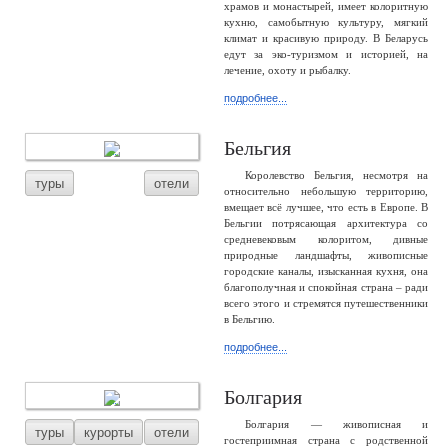
храмов и монастырей, имеет колоритную
кухню, самобытную культуру, мягкий
климат и красивую природу. В Беларусь
едут за эко-туризмом и историей, на
лечение, охоту и рыбалку.
подробнее...
Бельгия
Королевство Бельгия, несмотря на
туры
отели
относительно небольшую территорию,
вмещает всё лучшее, что есть в Европе. В
Бельгии потрясающая архитектура со
средневековым колоритом, дивные
природные ландшафты, живописные
городские каналы, изысканная кухня, она
благополучная и спокойная страна – ради
всего этого и стремятся путешественники
в Бельгию.
подробнее...
Болгария
Болгария — живописная и
туры
курорты
отели
гостеприимная страна с родственной