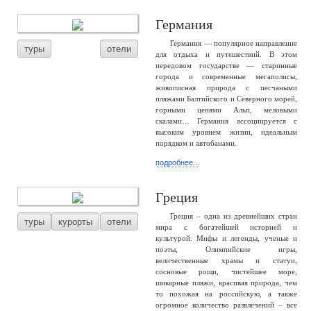
Германия
Германия — популярное направление
туры
отели
для отдыха и путешествий. В этом
передовом государстве — старинные
города и современные мегаполисы,
живописная природа с песчаными
пляжами Балтийского и Северного морей,
горными цепями Альп, меловыми
скалами… Германия ассоциируется с
высоким уровнем жизни, идеальным
порядком и автобанами.
подробнее...
Греция
Греция – одна из древнейших стран
туры
курорты
отели
мира с богатейшей историей и
культурой. Мифы и легенды, ученые и
поэты, Олимпийские игры,
величественные храмы и статуи,
сосновые рощи, чистейшее море,
шикарные пляжи, красивая природа, чем
то похожая на российскую, а также
огромное количество развлечений – все