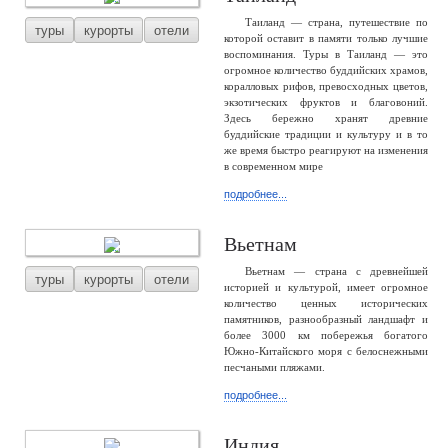
Таиланд — страна, путешествие по
туры
курорты
отели
которой оставит в памяти только лучшие
воспоминания. Туры в Таиланд — это
огромное количество буддийских храмов,
коралловых рифов, превосходных цветов,
экзотических фруктов и благовоний.
Здесь бережно хранят древние
буддийские традиции и культуру и в то
же время быстро реагируют на изменения
в современном мире
подробнее...
Вьетнам
Вьетнам — страна с древнейшей
туры
курорты
отели
историей и культурой, имеет огромное
количество ценных исторических
памятников, разнообразный ландшафт и
более 3000 км побережья богатого
Южно-Китайского моря с белоснежными
песчаными пляжами.
подробнее...
Индия