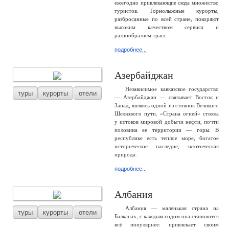
ежегодно привлекающие сюда множество
туристов. Горнолыжные курорты,
разбросанные по всей стране, покоряют
высоким качеством сервиса и
разнообразием трасс.
подробнее...
Азербайджан
Независимое кавказское государство
туры
курорты
отели
— Азербайджан — связывает Восток и
Запад, являясь одной из стоянок Великого
Шелкового пути. «Страна огней» стояла
у истоков мировой добычи нефти, почти
половина ее территории — горы. В
республике есть теплое море, богатое
историческое наследие, экзотическая
природа.
подробнее...
Албания
Албания — маленькая страна на
туры
курорты
отели
Балканах, с каждым годом она становится
всё популярнее: привлекает своим