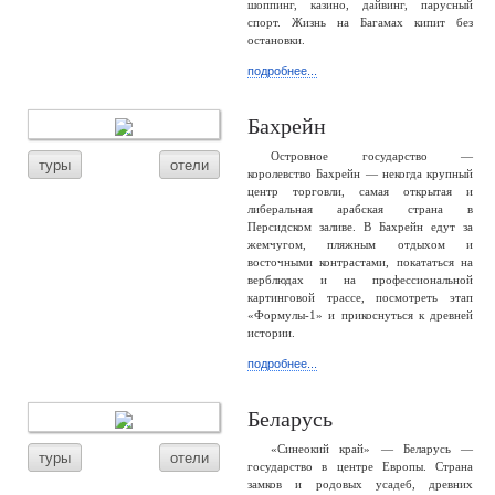
шоппинг, казино, дайвинг, парусный
спорт. Жизнь на Багамах кипит без
остановки.
подробнее...
Бахрейн
Островное государство —
туры
отели
королевство Бахрейн — некогда крупный
центр торговли, самая открытая и
либеральная арабская страна в
Персидском заливе. В Бахрейн едут за
жемчугом, пляжным отдыхом и
восточными контрастами, покататься на
верблюдах и на профессиональной
картинговой трассе, посмотреть этап
«Формулы-1» и прикоснуться к древней
истории.
подробнее...
Беларусь
«Синеокий край» — Беларусь —
туры
отели
государство в центре Европы. Страна
замков и родовых усадеб, древних