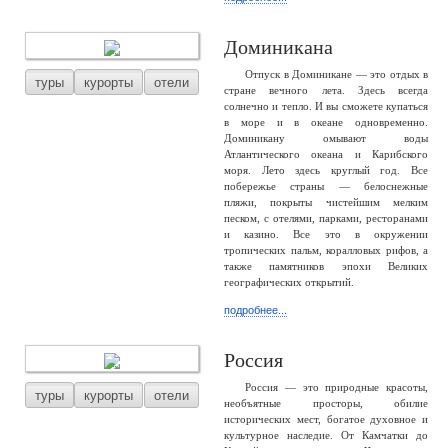
Доминикана
Отпуск в Доминикане — это отдых в
туры
курорты
отели
стране вечного лета. Здесь всегда
солнечно и тепло. И вы сможете купаться
в море и в океане одновременно.
Доминикану омывают воды
Атлантического океана и Карибского
моря. Лето здесь круглый год. Все
побережье страны — белоснежные
пляжи, покрыты чистейшим мелким
песком, с отелями, парками, ресторанами
и казино. Все это в окружении
тропических пальм, коралловых рифов, а
также памятников эпохи Великих
географических открытий.
подробнее...
Россия
Россия — это природные красоты,
туры
курорты
отели
необъятные просторы, обилие
исторических мест, богатое духовное и
культурное наследие. От Камчатки до