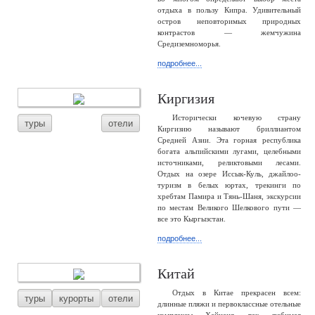
отдыха в пользу Кипра. Удивительный
остров неповторимых природных
контрастов — жемчужина
Средиземноморья.
подробнее...
Киргизия
Исторически кочевую страну
туры
отели
Киргизию называют бриллиантом
Средней Азии. Эта горная республика
богата альпийскими лугами, целебными
источниками, реликтовыми лесами.
Отдых на озере Иссык-Куль, джайлоо-
туризм в белых юртах, трекинги по
хребтам Памира и Тянь-Шаня, экскурсии
по местам Великого Шелкового пути —
все это Кыргызстан.
подробнее...
Китай
Отдых в Китае прекрасен всем:
туры
курорты
отели
длинные пляжи и первоклассные отельные