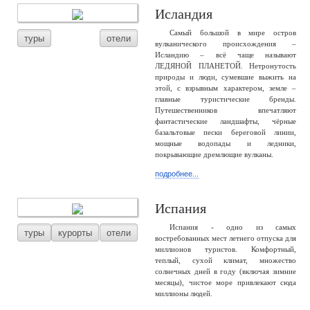
Исландия
Самый большой в мире остров
туры
отели
вулканического происхождения –
Исландию – всё чаще называют
ЛЕДЯНОЙ ПЛАНЕТОЙ. Нетронутость
природы и люди, сумевшие выжить на
этой, с взрывным характером, земле –
главные туристические бренды.
Путешественников впечатляют
фантастические ландшафты, чёрные
базальтовые пески береговой линии,
мощные водопады и ледники,
покрывающие дремлющие вулканы.
подробнее...
Испания
Испания - одно из самых
туры
курорты
отели
востребованных мест летнего отпуска для
миллионов туристов. Комфортный,
теплый, сухой климат, множество
солнечных дней в году (включая зимние
месяцы), чистое море привлекают сюда
миллионы людей.