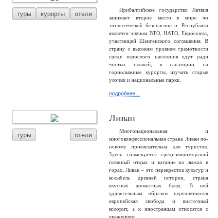
Прибалтийское государство Латвия
туры
курорты
отели
занимает второе место в мире по
экологической безопасности. Республика
является членом ВТО, НАТО, Евросоюза,
участницей Шенгенского соглашения. В
страну с высоким уровнем грамотности
среди взрослого населения едут ради
чистых пляжей, в санатории, на
горнолыжные курорты, изучать старые
улочки и национальные парки.
подробнее...
Ливан
Многонациональная и
туры
отели
многоконфессиональная страна Ливан по-
новому привлекательна для туристов.
Здесь совмещается средиземноморский
пляжный отдых и катание на лыжах в
горах. Ливан – это перекресток культур и
колыбель древней истории, страна
вкусных ароматных блюд. В ней
удивительным образом переплетаются
европейская свобода и восточный
колорит, а к иностранцам относятся с
уважением.