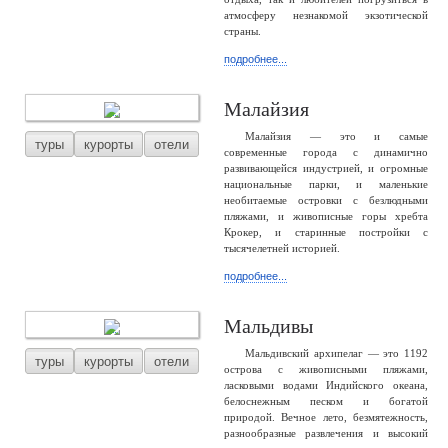
атмосферу незнакомой экзотической
страны.
подробнее...
Малайзия
Малайзия — это и самые
туры
курорты
отели
современные города с динамично
развивающейся индустрией, и огромные
национальные парки, и маленькие
необитаемые островки с безлюдными
пляжами, и живописные горы хребта
Крокер, и старинные постройки с
тысячелетней историей.
подробнее...
Мальдивы
Мальдивский архипелаг — это 1192
туры
курорты
отели
острова с живописными пляжами,
ласковыми водами Индийского океана,
белоснежным песком и богатой
природой. Вечное лето, безмятежность,
разнообразные развлечения и высокий