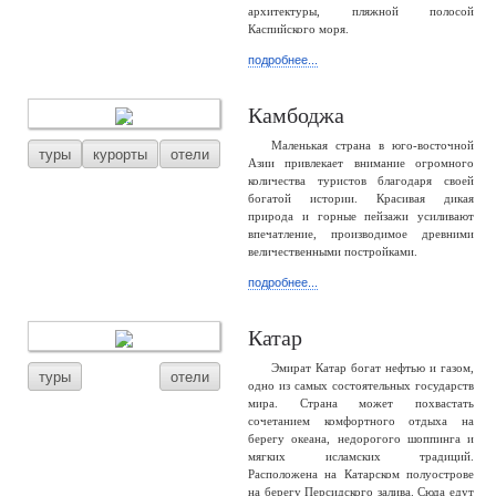
архитектуры, пляжной полосой
Каспийского моря.
подробнее...
Камбоджа
Маленькая страна в юго-восточной
туры
курорты
отели
Азии привлекает внимание огромного
количества туристов благодаря своей
богатой истории. Красивая дикая
природа и горные пейзажи усиливают
впечатление, производимое древними
величественными постройками.
подробнее...
Катар
Эмират Катар богат нефтью и газом,
туры
отели
одно из самых состоятельных государств
мира. Страна может похвастать
сочетанием комфортного отдыха на
берегу океана, недорогого шоппинга и
мягких исламских традиций.
Расположена на Катарском полуострове
на берегу Персидского залива. Сюда едут