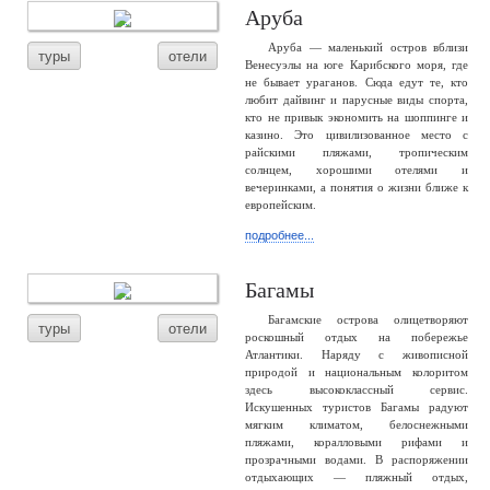
Аруба
Аруба — маленький остров вблизи
туры
отели
Венесуэлы на юге Карибского моря, где
не бывает ураганов. Сюда едут те, кто
любит дайвинг и парусные виды спорта,
кто не привык экономить на шоппинге и
казино. Это цивилизованное место с
райскими пляжами, тропическим
солнцем, хорошими отелями и
вечеринками, а понятия о жизни ближе к
европейским.
подробнее...
Багамы
Багамские острова олицетворяют
туры
отели
роскошный отдых на побережье
Атлантики. Наряду с живописной
природой и национальным колоритом
здесь высококлассный сервис.
Искушенных туристов Багамы радуют
мягким климатом, белоснежными
пляжами, коралловыми рифами и
прозрачными водами. В распоряжении
отдыхающих — пляжный отдых,