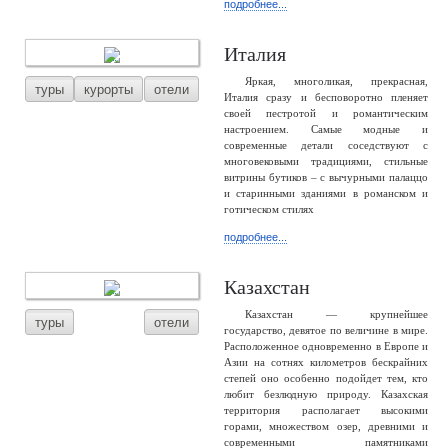
подробнее...
Италия
Яркая, многоликая, прекрасная,
туры
курорты
отели
Италия сразу и бесповоротно пленяет
своей пестротой и романтическим
настроением. Самые модные и
современные детали соседствуют с
многовековыми традициями, стильные
витрины бутиков – с вычурными палаццо
и старинными зданиями в романском и
готическом стилях
подробнее...
Казахстан
Казахстан — крупнейшее
туры
отели
государство, девятое по величине в мире.
Расположенное одновременно в Европе и
Азии на сотнях километров бескрайних
степей оно особенно подойдет тем, кто
любит безлюдную природу. Казахская
территория располагает высокими
горами, множеством озер, древними и
современными памятниками