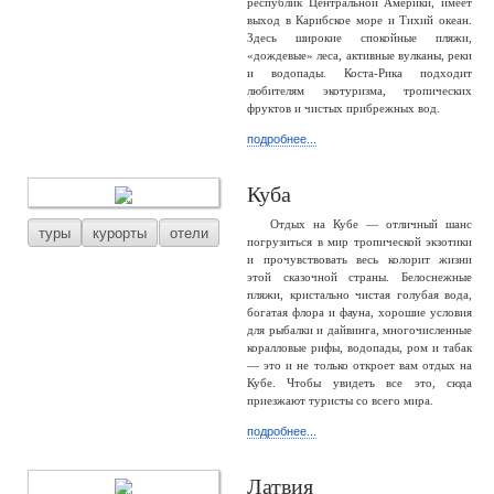
республик Центральной Америки, имеет
выход в Карибское море и Тихий океан.
Здесь широкие спокойные пляжи,
«дождевые» леса, активные вулканы, реки
и водопады. Коста-Рика подходит
любителям экотуризма, тропических
фруктов и чистых прибрежных вод.
подробнее...
Куба
Отдых на Кубе — отличный шанс
туры
курорты
отели
погрузиться в мир тропической экзотики
и прочувствовать весь колорит жизни
этой сказочной страны. Белоснежные
пляжи, кристально чистая голубая вода,
богатая флора и фауна, хорошие условия
для рыбалки и дайвинга, многочисленные
коралловые рифы, водопады, ром и табак
— это и не только откроет вам отдых на
Кубе. Чтобы увидеть все это, сюда
приезжают туристы со всего мира.
подробнее...
Латвия