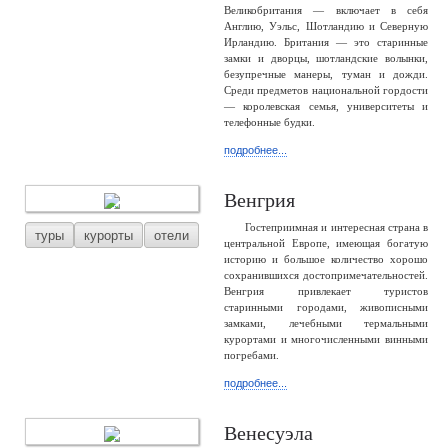
Великобритания — включает в себя
Англию, Уэльс, Шотландию и Северную
Ирландию. Британия — это старинные
замки и дворцы, шотландские волынки,
безупречные манеры, туман и дожди.
Среди предметов национальной гордости
— королевская семья, университеты и
телефонные будки.
подробнее...
Венгрия
Гостеприимная и интересная страна в
туры
курорты
отели
центральной Европе, имеющая богатую
историю и большое количество хорошо
сохранившихся достопримечательностей.
Венгрия привлекает туристов
старинными городами, живописными
замками, лечебными термальными
курортами и многочисленными винными
погребами.
подробнее...
Венесуэла