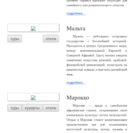
уровень сервиса идеально подходят для
семейного или романтического отпуска.
подробнее...
Мальта
Мальта — небольшое островное
туры
отели
государство с богатейшей историей.
Находится в центре Средиземного моря,
между континентальной Европой и
Северной Африкой. Здесь можно увидеть
памятники искусства римской, арабской,
финикийской цивилизаций, позагорать на
каменистых пляжах и выучить английский
язык.
подробнее...
Марокко
Марокко — яркая и самобытная
туры
курорты
отели
африканская страна, сохранившая свою
уникальную культуру почти нетронутой.
Отдых в Марокко станет захватывающим
приключением как для поклонников
восточной культуры, кухни, музыки и