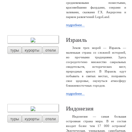
средневековыми поместьями,
красивейшими фьордами, озерами и
заливами, сказками Г.Х. Андерсена и
парком развлечений LegoLand.
подробнее...
Израиль
Земля трех морей — Израиль —
туры
курорты
отели
маленькая страна со сложной историей,
но прочными традициями. Здесь
сосредоточено множество сакральных
свидетельств, исторических мест,
природных красот. В Израиль едут
побывать в святых местах, поправить
свое здоровье, окунуться атмосферу
ближневосточных городов.
подробнее...
Индонезия
Индонезия — самая большая
туры
курорты
отели
островная страна мира. В ее состав
входит более чем 17 000 островов!
Экзотическая, уникальная, самобытная,