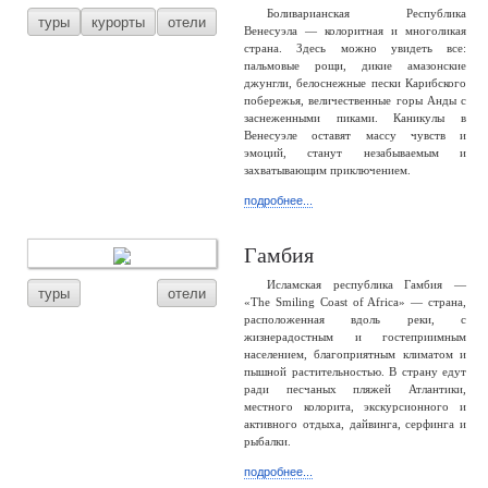
Боливарианская Республика
туры
курорты
отели
Венесуэла — колоритная и многоликая
страна. Здесь можно увидеть все:
пальмовые рощи, дикие амазонские
джунгли, белоснежные пески Карибского
побережья, величественные горы Анды с
заснеженными пиками. Каникулы в
Венесуэле оставят массу чувств и
эмоций, станут незабываемым и
захватывающим приключением.
подробнее...
Гамбия
Исламская республика Гамбия —
туры
отели
«The Smiling Coast of Africa» — страна,
расположенная вдоль реки, с
жизнерадостным и гостеприимным
населением, благоприятным климатом и
пышной растительностью. В страну едут
ради песчаных пляжей Атлантики,
местного колорита, экскурсионного и
активного отдыха, дайвинга, серфинга и
рыбалки.
подробнее...