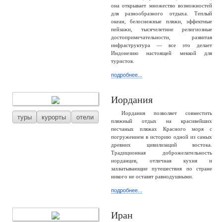
она открывает множество возможностей
для разнообразного отдыха. Теплый
океан, белоснежные пляжи, эффектные
пейзажи, тысячелетние религиозные
достопримечательности, развитая
инфраструктура — все это делает
Индонезию настоящей меккой для
туристов.
подробнее...
Иордания
Иордания позволяет совместить
туры
курорты
отели
пляжный отдых на красивейших
песчаных пляжах Красного моря с
погружением в историю одной из самых
древних цивилизаций востока.
Традиционная доброжелательность
иорданцев, отличная кухня и
захватывающие путешествия по стране
никого не оставят равнодушными.
подробнее...
Иран