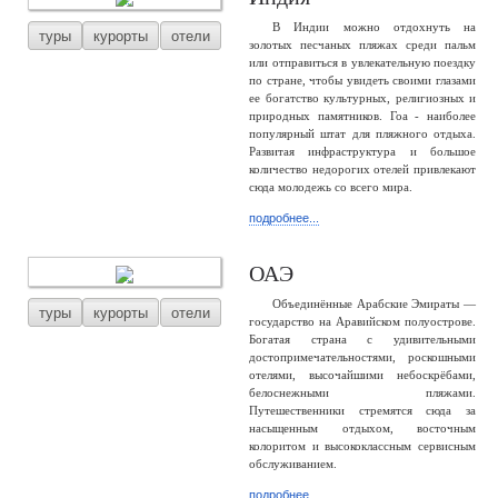
В Индии можно отдохнуть на
туры
курорты
отели
золотых песчаных пляжах среди пальм
или отправиться в увлекательную поездку
по стране, чтобы увидеть своими глазами
ее богатство культурных, религиозных и
природных памятников. Гоа - наиболее
популярный штат для пляжного отдыха.
Развитая инфраструктура и большое
количество недорогих отелей привлекают
сюда молодежь со всего мира.
подробнее...
ОАЭ
Объединённые Арабские Эмираты —
туры
курорты
отели
государство на Аравийском полуострове.
Богатая страна с удивительными
достопримечательностями, роскошными
отелями, высочайшими небоскрёбами,
белоснежными пляжами.
Путешественники стремятся сюда за
насыщенным отдыхом, восточным
колоритом и высококлассным сервисным
обслуживанием.
подробнее...