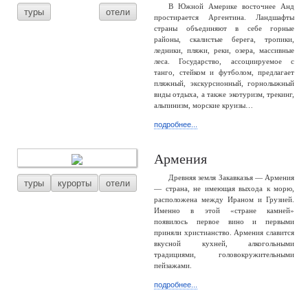
В Южной Америке восточнее Анд
туры
отели
простирается Аргентина. Ландшафты
страны объединяют в себе горные
районы, скалистые берега, тропики,
ледники, пляжи, реки, озера, массивные
леса. Государство, ассоциируемое с
танго, стейком и футболом, предлагает
пляжный, экскурсионный, горнолыжный
виды отдыха, а также экотуризм, трекинг,
альпинизм, морские круизы…
подробнее...
Армения
Древняя земля Закавказья — Армения
туры
курорты
отели
— страна, не имеющая выхода к морю,
расположена между Ираном и Грузией.
Именно в этой «стране камней»
появилось первое вино и первыми
приняли христианство. Армения славится
вкусной кухней, алкогольными
традициями, головокружительными
пейзажами.
подробнее...