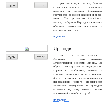
Иран — предок Персии, большая
туры
отели
страна-хранительница древнейшей
культуры и истории. Религиозное
государство со своими законами и дресс-
кодом. Простирается от Каспийского
моря до побережья Персидского залива и
оберегает множество природных и
архитектурных чудес.
подробнее...
Ирландия
Страну постоянных дождей –
туры
отели
Ирландию – часто называют
атлантическими воротами Европы. Её
образ ассоциируется с изумрудными
горами и пастбищами, замками и
графами, ирландским виски и танцами.
Здесь чтут традиции и хранят природу в
первозданной чистоте, экологическая
обстановка безупречная. В Ирландию
стремятся те, кому хочется свежих
впечатлений и неизбитых путей.
подробнее...