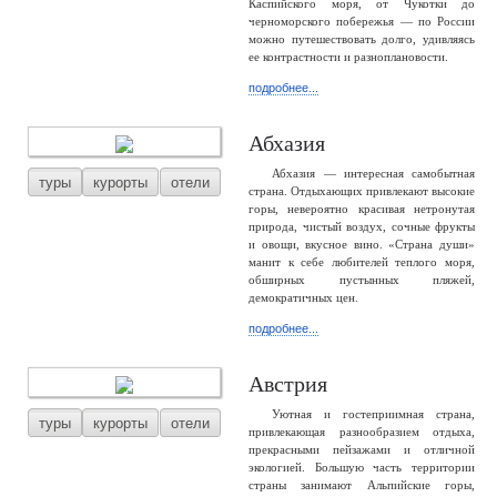
Каспийского моря, от Чукотки до
черноморского побережья — по России
можно путешествовать долго, удивляясь
ее контрастности и разноплановости.
подробнее...
Абхазия
Абхазия — интересная самобытная
туры
курорты
отели
страна. Отдыхающих привлекают высокие
горы, невероятно красивая нетронутая
природа, чистый воздух, сочные фрукты
и овощи, вкусное вино. «Страна души»
манит к себе любителей теплого моря,
обширных пустынных пляжей,
демократичных цен.
подробнее...
Австрия
Уютная и гостеприимная страна,
туры
курорты
отели
привлекающая разнообразием отдыха,
прекрасными пейзажами и отличной
экологией. Большую часть территории
страны занимают Альпийские горы,