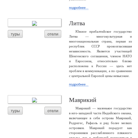
подробнее...
Литва
Южное прибалтийское государство
туры
отели
Литва — многокультурная и
многонациональная страна, первая из
республик СССР провозгласившая
независимость. Является участницей
Шенгенского соглашения, членом НАТО
и Евросоюза, относительно близко
расположена к России — здесь нет
проблем в коммуникации, а по сравнению
с центральной Европой цены невысокие.
подробнее...
Маврикий
Маврикий — маленькое государство
туры
отели
в юго-западной части Индийского океана,
включающее в себя острова Маврикий,
Родригес, Рафаэль и ряд более мелких
островков. Маврикий порадует как
сторонников расслабленного пляжного
отдыха, так и любителей погрузиться в