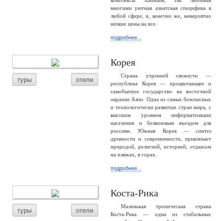
комплексы Хайнаня, так любимая
многими уютная азиатская специфика в
любой сфере, и, конечно же, невероятно
низкие цены на все.
подробнее...
Корея
Страна утренней свежести —
туры
отели
республика Корея — процветающее и
самобытное государство на восточной
окраине Азии. Одна из самых безопасных
и технологически развитых стран мира, с
высоким уровнем информатизации
населения и безвизовым въездом для
россиян. Южная Корея — синтез
древности и современности, привлекает
природой, религией, историей, отдыхом
на пляжах, в горах.
подробнее...
Коста-Рика
Маленькая тропическая страна
туры
отели
Коста-Рика — одна из стабильных