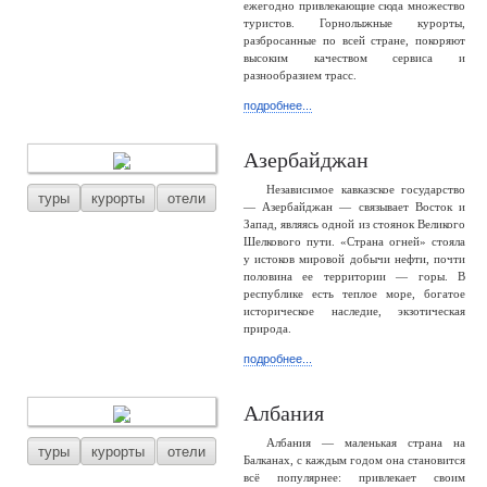
ежегодно привлекающие сюда множество
туристов. Горнолыжные курорты,
разбросанные по всей стране, покоряют
высоким качеством сервиса и
разнообразием трасс.
подробнее...
Азербайджан
Независимое кавказское государство
туры
курорты
отели
— Азербайджан — связывает Восток и
Запад, являясь одной из стоянок Великого
Шелкового пути. «Страна огней» стояла
у истоков мировой добычи нефти, почти
половина ее территории — горы. В
республике есть теплое море, богатое
историческое наследие, экзотическая
природа.
подробнее...
Албания
Албания — маленькая страна на
туры
курорты
отели
Балканах, с каждым годом она становится
всё популярнее: привлекает своим