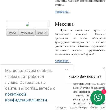
искусства, так и для любителей пляжного
отдыха.
подробнее...
Мексика
Яркая и самобытная страна с
туры
курорты
отели
богатейшей историей. Мексика
привлекает не только обширным
культурным наследием, но и своими
фантастическими пейзажами и длинными
песчаными пляжами, дружелюбным
населением и прекрасной кухней.
подробнее...
×
Мы используем cookies,
Мьянма
чтобы сайт работал
Я могу Вам помочь?
Мьянма – большая и разнообразная
лучше. Оставаясь на
туры
отели
страна Юго-Восточной Азии на берегу
сайте, вы соглашаетесь с
Индийского океана. У этого государства
1
сменилось немало названий, россиянам
политикой
известно как Бирма. В стране –
конфиденциальности
.
белоснежные пляжи, джунгли, снежные
горы и великолепное историческое
наследие, охватывающее более две