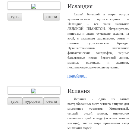
Исландия
Самый большой в мире остров
туры
отели
вулканического происхождения –
Исландию – всё чаще называют
ЛЕДЯНОЙ ПЛАНЕТОЙ. Нетронутость
природы и люди, сумевшие выжить на
этой, с взрывным характером, земле –
главные туристические бренды.
Путешественников впечатляют
фантастические ландшафты, чёрные
базальтовые пески береговой линии,
мощные водопады и ледники,
покрывающие дремлющие вулканы.
подробнее...
Испания
Испания - одно из самых
туры
курорты
отели
востребованных мест летнего отпуска для
миллионов туристов. Комфортный,
теплый, сухой климат, множество
солнечных дней в году (включая зимние
месяцы), чистое море привлекают сюда
миллионы людей.