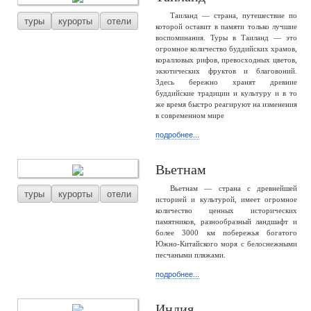
Таиланд — страна, путешествие по
туры
курорты
отели
которой оставит в памяти только лучшие
воспоминания. Туры в Таиланд — это
огромное количество буддийских храмов,
коралловых рифов, превосходных цветов,
экзотических фруктов и благовоний.
Здесь бережно хранят древние
буддийские традиции и культуру и в то
же время быстро реагируют на изменения
в современном мире
подробнее...
Вьетнам
Вьетнам — страна с древнейшей
туры
курорты
отели
историей и культурой, имеет огромное
количество ценных исторических
памятников, разнообразный ландшафт и
более 3000 км побережья богатого
Южно-Китайского моря с белоснежными
песчаными пляжами.
подробнее...
Индия