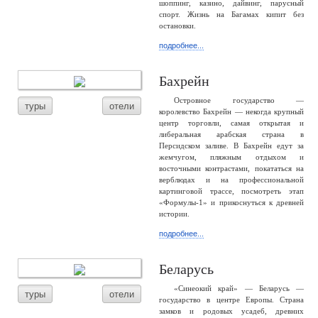
шоппинг, казино, дайвинг, парусный
спорт. Жизнь на Багамах кипит без
остановки.
подробнее...
Бахрейн
Островное государство —
туры
отели
королевство Бахрейн — некогда крупный
центр торговли, самая открытая и
либеральная арабская страна в
Персидском заливе. В Бахрейн едут за
жемчугом, пляжным отдыхом и
восточными контрастами, покататься на
верблюдах и на профессиональной
картинговой трассе, посмотреть этап
«Формулы-1» и прикоснуться к древней
истории.
подробнее...
Беларусь
«Синеокий край» — Беларусь —
туры
отели
государство в центре Европы. Страна
замков и родовых усадеб, древних