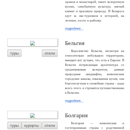
храмов и монастырей, имеет колоритную
кухню, самобытную культуру, мягкий
климат и красивую природу. В Беларусь
едут за эко-туризмом и историей, на
лечение, охоту и рыбалку.
подробнее...
Бельгия
Королевство Бельгия, несмотря на
туры
отели
относительно небольшую территорию,
вмещает всё лучшее, что есть в Европе. В
Бельгии потрясающая архитектура со
средневековым колоритом, дивные
природные ландшафты, живописные
городские каналы, изысканная кухня, она
благополучная и спокойная страна – ради
всего этого и стремятся путешественники
в Бельгию.
подробнее...
Болгария
Болгария — живописная и
туры
курорты
отели
гостеприимная страна с родственной