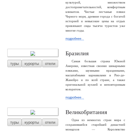
культурой, множеством
достопримечательностей, комфортным
климатом. Чистые песчаные пляжи
Черного моря, древние города с богатой
историей и невысокие цены на отдых
привлекают сюда тысячи туристов уже
многие годы.
подробнее...
Бразилия
Самая большая страна Южной
туры
курорты
отели
Америки, известная своими шикарными
пляжами, шумными праздниками,
масштабными карнавалами в Рио-де-
Жанейро и по всей стране, а также
оригинальной кухней и неповторимым
колоритом.
подробнее...
Великобритания
Одна из немногих стран мира с
туры
курорты
отели
сохранившейся старейшей династией
монархов — Королевство