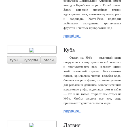
республик Центральной Америки, имеет
выход в Карибское море и Тихий океан.
Здесь широкие спокойные пляжи,
«дождевые» леса, активные вулканы, реки
и водопады. Коста-Рика подходит
любителям экотуризма, тропических
фруктов и чистых прибрежных вод.
подробнее...
Куба
Отдых на Кубе — отличный шанс
туры
курорты
отели
погрузиться в мир тропической экзотики
и прочувствовать весь колорит жизни
этой сказочной страны. Белоснежные
пляжи, кристально чистая голубая вода,
богатая флора и фауна, хорошие условия
для рыбалки и дайвинга, многочисленные
коралловые рифы, водопады, ром и табак
— это и не только откроет вам отдых на
Кубе. Чтобы увидеть все это, сюда
приезжают туристы со всего мира.
подробнее...
Латвия