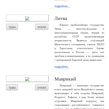
подробнее...
Литва
Южное прибалтийское государство
туры
отели
Литва — многокультурная и
многонациональная страна, первая из
республик СССР провозгласившая
независимость. Является участницей
Шенгенского соглашения, членом НАТО
и Евросоюза, относительно близко
расположена к России — здесь нет
проблем в коммуникации, а по сравнению
с центральной Европой цены невысокие.
подробнее...
Маврикий
Маврикий — маленькое государство
туры
отели
в юго-западной части Индийского океана,
включающее в себя острова Маврикий,
Родригес, Рафаэль и ряд более мелких
островков. Маврикий порадует как
сторонников расслабленного пляжного
отдыха, так и любителей погрузиться в