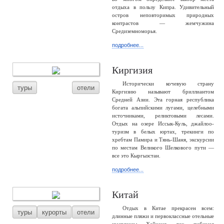
отдыха в пользу Кипра. Удивительный
остров неповторимых природных
контрастов — жемчужина
Средиземноморья.
подробнее...
Киргизия
Исторически кочевую страну
туры
отели
Киргизию называют бриллиантом
Средней Азии. Эта горная республика
богата альпийскими лугами, целебными
источниками, реликтовыми лесами.
Отдых на озере Иссык-Куль, джайлоо-
туризм в белых юртах, трекинги по
хребтам Памира и Тянь-Шаня, экскурсии
по местам Великого Шелкового пути —
все это Кыргызстан.
подробнее...
Китай
Отдых в Китае прекрасен всем:
туры
курорты
отели
длинные пляжи и первоклассные отельные