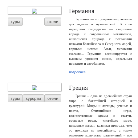
Германия
Германия — популярное направление
туры
отели
для отдыха и путешествий. В этом
передовом государстве — старинные
города и современные мегаполисы,
живописная природа с песчаными
пляжами Балтийского и Северного морей,
горными цепями Альп, меловыми
скалами… Германия ассоциируется с
высоким уровнем жизни, идеальным
порядком и автобанами.
подробнее...
Греция
Греция – одна из древнейших стран
туры
курорты
отели
мира с богатейшей историей и
культурой. Мифы и легенды, ученые и
поэты, Олимпийские игры,
величественные храмы и статуи,
сосновые рощи, чистейшее море,
шикарные пляжи, красивая природа, чем
то похожая на российскую, а также
огромное количество развлечений – все