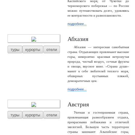
Каспийского моря, от Чукотки до
черноморского побережья — по России
можно путешествовать долго, удивляясь
ее контрастности и разноплановости.
подробнее...
Абхазия
Абхазия — интересная самобытная
туры
курорты
отели
страна. Отдыхающих привлекают высокие
горы, невероятно красивая нетронутая
природа, чистый воздух, сочные фрукты
и овощи, вкусное вино. «Страна души»
манит к себе любителей теплого моря,
обширных пустынных пляжей,
демократичных цен.
подробнее...
Австрия
Уютная и гостеприимная страна,
туры
курорты
отели
привлекающая разнообразием отдыха,
прекрасными пейзажами и отличной
экологией. Большую часть территории
страны занимают Альпийские горы,