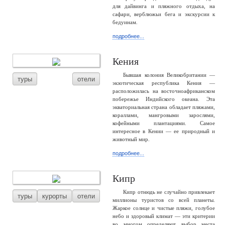
для дайвинга и пляжного отдыха, на
сафари, верблюжьи бега и экскурсии к
бедуинам.
подробнее...
Кения
Бывшая колония Великобритании —
туры
отели
экзотическая республика Кения —
расположилась на восточноафриканском
побережье Индийского океана. Эта
экваториальная страна обладает пляжами,
кораллами, мангровыми зарослями,
кофейными плантациями. Самое
интересное в Кении — ее природный и
животный мир.
подробнее...
Кипр
Кипр отнюдь не случайно привлекает
туры
курорты
отели
миллионы туристов со всей планеты.
Жаркое солнце и чистые пляжи, голубое
небо и здоровый климат — эти критерии
во многом определяют выбор места