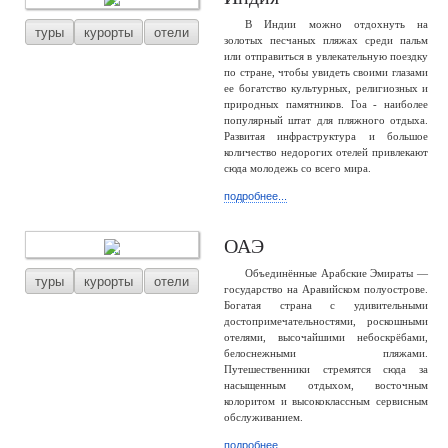
В Индии можно отдохнуть на
туры
курорты
отели
золотых песчаных пляжах среди пальм
или отправиться в увлекательную поездку
по стране, чтобы увидеть своими глазами
ее богатство культурных, религиозных и
природных памятников. Гоа - наиболее
популярный штат для пляжного отдыха.
Развитая инфраструктура и большое
количество недорогих отелей привлекают
сюда молодежь со всего мира.
подробнее...
ОАЭ
Объединённые Арабские Эмираты —
туры
курорты
отели
государство на Аравийском полуострове.
Богатая страна с удивительными
достопримечательностями, роскошными
отелями, высочайшими небоскрёбами,
белоснежными пляжами.
Путешественники стремятся сюда за
насыщенным отдыхом, восточным
колоритом и высококлассным сервисным
обслуживанием.
подробнее...