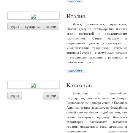
подробнее...
Италия
Яркая, многоликая, прекрасная,
туры
курорты
отели
Италия сразу и бесповоротно пленяет
своей пестротой и романтическим
настроением. Самые модные и
современные детали соседствуют с
многовековыми традициями, стильные
витрины бутиков – с вычурными палаццо
и старинными зданиями в романском и
готическом стилях
подробнее...
Казахстан
Казахстан — крупнейшее
туры
отели
государство, девятое по величине в мире.
Расположенное одновременно в Европе и
Азии на сотнях километров бескрайних
степей оно особенно подойдет тем, кто
любит безлюдную природу. Казахская
территория располагает высокими
горами, множеством озер, древними и
современными памятниками