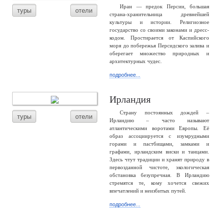
Иран — предок Персии, большая
туры
отели
страна-хранительница древнейшей
культуры и истории. Религиозное
государство со своими законами и дресс-
кодом. Простирается от Каспийского
моря до побережья Персидского залива и
оберегает множество природных и
архитектурных чудес.
подробнее...
Ирландия
Страну постоянных дождей –
туры
отели
Ирландию – часто называют
атлантическими воротами Европы. Её
образ ассоциируется с изумрудными
горами и пастбищами, замками и
графами, ирландским виски и танцами.
Здесь чтут традиции и хранят природу в
первозданной чистоте, экологическая
обстановка безупречная. В Ирландию
стремятся те, кому хочется свежих
впечатлений и неизбитых путей.
подробнее...