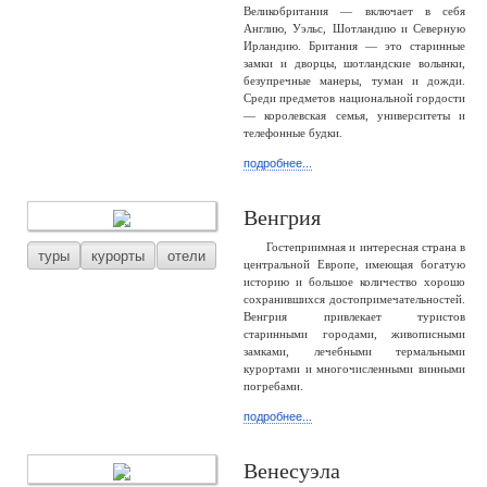
Великобритания — включает в себя
Англию, Уэльс, Шотландию и Северную
Ирландию. Британия — это старинные
замки и дворцы, шотландские волынки,
безупречные манеры, туман и дожди.
Среди предметов национальной гордости
— королевская семья, университеты и
телефонные будки.
подробнее...
Венгрия
Гостеприимная и интересная страна в
туры
курорты
отели
центральной Европе, имеющая богатую
историю и большое количество хорошо
сохранившихся достопримечательностей.
Венгрия привлекает туристов
старинными городами, живописными
замками, лечебными термальными
курортами и многочисленными винными
погребами.
подробнее...
Венесуэла