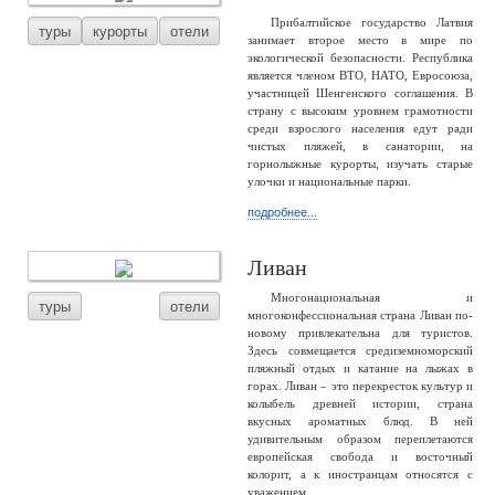
Прибалтийское государство Латвия
туры
курорты
отели
занимает второе место в мире по
экологической безопасности. Республика
является членом ВТО, НАТО, Евросоюза,
участницей Шенгенского соглашения. В
страну с высоким уровнем грамотности
среди взрослого населения едут ради
чистых пляжей, в санатории, на
горнолыжные курорты, изучать старые
улочки и национальные парки.
подробнее...
Ливан
Многонациональная и
туры
отели
многоконфессиональная страна Ливан по-
новому привлекательна для туристов.
Здесь совмещается средиземноморский
пляжный отдых и катание на лыжах в
горах. Ливан – это перекресток культур и
колыбель древней истории, страна
вкусных ароматных блюд. В ней
удивительным образом переплетаются
европейская свобода и восточный
колорит, а к иностранцам относятся с
уважением.