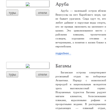
Аруба
Аруба — маленький остров вблизи
туры
отели
Венесуэлы на юге Карибского моря, где
не бывает ураганов. Сюда едут те, кто
любит дайвинг и парусные виды спорта,
кто не привык экономить на шоппинге и
казино. Это цивилизованное место с
райскими пляжами, тропическим
солнцем, хорошими отелями и
вечеринками, а понятия о жизни ближе к
европейским.
подробнее...
Багамы
Багамские острова олицетворяют
туры
отели
роскошный отдых на побережье
Атлантики. Наряду с живописной
природой и национальным колоритом
здесь высококлассный сервис.
Искушенных туристов Багамы радуют
мягким климатом, белоснежными
пляжами, коралловыми рифами и
прозрачными водами. В распоряжении
отдыхающих — пляжный отдых,