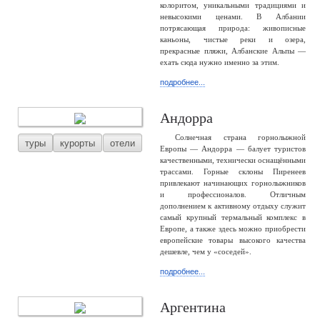
колоритом, уникальными традициями и
невысокими ценами. В Албании
потрясающая природа: живописные
каньоны, чистые реки и озера,
прекрасные пляжи, Албанские Альпы —
ехать сюда нужно именно за этим.
подробнее...
Андорра
Солнечная страна горнолыжной
туры
курорты
отели
Европы — Андорра — балует туристов
качественными, технически оснащёнными
трассами. Горные склоны Пиренеев
привлекают начинающих горнолыжников
и профессионалов. Отличным
дополнением к активному отдыху служит
самый крупный термальный комплекс в
Европе, а также здесь можно приобрести
европейские товары высокого качества
дешевле, чем у «соседей».
подробнее...
Аргентина