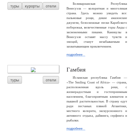
Боливарианская Республика
туры
курорты
отели
Венесуэла — колоритная и многоликая
страна. Здесь можно увидеть все:
пальмовые рощи, дикие амазонские
джунгли, белоснежные пески Карибского
побережья, величественные горы Анды с
заснеженными пиками. Каникулы в
Венесуэле оставят массу чувств и
эмоций, станут незабываемым и
захватывающим приключением.
подробнее...
Гамбия
Исламская республика Гамбия —
туры
отели
«The Smiling Coast of Africa» — страна,
расположенная вдоль реки, с
жизнерадостным и гостеприимным
населением, благоприятным климатом и
пышной растительностью. В страну едут
ради песчаных пляжей Атлантики,
местного колорита, экскурсионного и
активного отдыха, дайвинга, серфинга и
рыбалки.
подробнее...