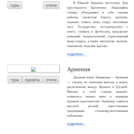
В Южной Америке восточнее Анд
туры
отели
простирается Аргентина. Ландшафты
страны объединяют в себе горные
районы, скалистые берега, тропики,
ледники, пляжи, реки, озера, массивные
леса. Государство, ассоциируемое с
танго, стейком и футболом, предлагает
пляжный, экскурсионный, горнолыжный
виды отдыха, а также экотуризм, трекинг,
альпинизм, морские круизы…
подробнее...
Армения
Древняя земля Закавказья — Армения
туры
курорты
отели
— страна, не имеющая выхода к морю,
расположена между Ираном и Грузией.
Именно в этой «стране камней»
появилось первое вино и первыми
приняли христианство. Армения славится
вкусной кухней, алкогольными
традициями, головокружительными
пейзажами.
подробнее...