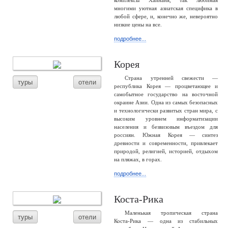
комплексы Хайнаня, так любимая
многими уютная азиатская специфика в
любой сфере, и, конечно же, невероятно
низкие цены на все.
подробнее...
Корея
Страна утренней свежести —
туры
отели
республика Корея — процветающее и
самобытное государство на восточной
окраине Азии. Одна из самых безопасных
и технологически развитых стран мира, с
высоким уровнем информатизации
населения и безвизовым въездом для
россиян. Южная Корея — синтез
древности и современности, привлекает
природой, религией, историей, отдыхом
на пляжах, в горах.
подробнее...
Коста-Рика
Маленькая тропическая страна
туры
отели
Коста-Рика — одна из стабильных