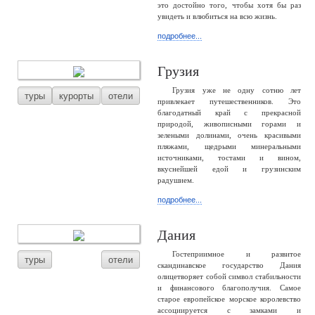
это достойно того, чтобы хотя бы раз
увидеть и влюбиться на всю жизнь.
подробнее...
Грузия
Грузия уже не одну сотню лет
туры
курорты
отели
привлекает путешественников. Это
благодатный край с прекрасной
природой, живописными горами и
зелеными долинами, очень красивыми
пляжами, щедрыми минеральными
источниками, тостами и вином,
вкуснейшей едой и грузинским
радушием.
подробнее...
Дания
Гостеприимное и развитое
туры
отели
скандинавское государство Дания
олицетворяет собой символ стабильности
и финансового благополучия. Самое
старое европейское морское королевство
ассоциируется с замками и