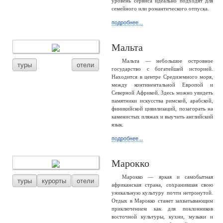
уровень сервиса идеально подходят для
семейного или романтического отпуска.
подробнее...
Мальта
Мальта — небольшое островное
туры
отели
государство с богатейшей историей.
Находится в центре Средиземного моря,
между континентальной Европой и
Северной Африкой. Здесь можно увидеть
памятники искусства римской, арабской,
финикийской цивилизаций, позагорать на
каменистых пляжах и выучить английский
язык.
подробнее...
Марокко
Марокко — яркая и самобытная
туры
курорты
отели
африканская страна, сохранившая свою
уникальную культуру почти нетронутой.
Отдых в Марокко станет захватывающим
приключением как для поклонников
восточной культуры, кухни, музыки и