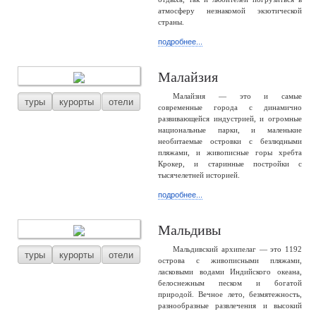
атмосферу незнакомой экзотической
страны.
подробнее...
Малайзия
Малайзия — это и самые
туры
курорты
отели
современные города с динамично
развивающейся индустрией, и огромные
национальные парки, и маленькие
необитаемые островки с безлюдными
пляжами, и живописные горы хребта
Крокер, и старинные постройки с
тысячелетней историей.
подробнее...
Мальдивы
Мальдивский архипелаг — это 1192
туры
курорты
отели
острова с живописными пляжами,
ласковыми водами Индийского океана,
белоснежным песком и богатой
природой. Вечное лето, безмятежность,
разнообразные развлечения и высокий