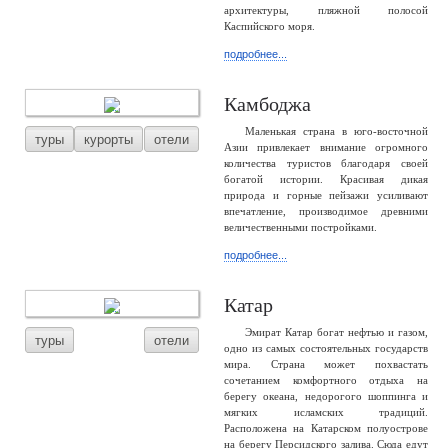
архитектуры, пляжной полосой
Каспийского моря.
подробнее...
Камбоджа
Маленькая страна в юго-восточной
туры
курорты
отели
Азии привлекает внимание огромного
количества туристов благодаря своей
богатой истории. Красивая дикая
природа и горные пейзажи усиливают
впечатление, производимое древними
величественными постройками.
подробнее...
Катар
Эмират Катар богат нефтью и газом,
туры
отели
одно из самых состоятельных государств
мира. Страна может похвастать
сочетанием комфортного отдыха на
берегу океана, недорогого шоппинга и
мягких исламских традиций.
Расположена на Катарском полуострове
на берегу Персидского залива. Сюда едут