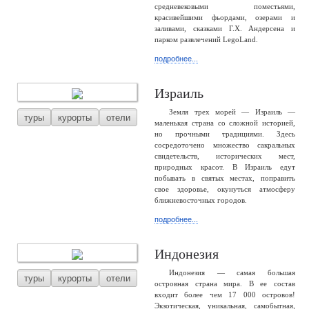
средневековыми поместьями,
красивейшими фьордами, озерами и
заливами, сказками Г.Х. Андерсена и
парком развлечений LegoLand.
подробнее...
Израиль
Земля трех морей — Израиль —
туры
курорты
отели
маленькая страна со сложной историей,
но прочными традициями. Здесь
сосредоточено множество сакральных
свидетельств, исторических мест,
природных красот. В Израиль едут
побывать в святых местах, поправить
свое здоровье, окунуться атмосферу
ближневосточных городов.
подробнее...
Индонезия
Индонезия — самая большая
туры
курорты
отели
островная страна мира. В ее состав
входит более чем 17 000 островов!
Экзотическая, уникальная, самобытная,