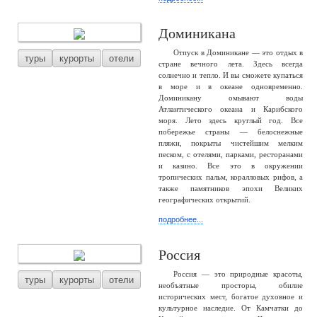
Доминикана
Отпуск в Доминикане — это отдых в
туры
курорты
отели
стране вечного лета. Здесь всегда
солнечно и тепло. И вы сможете купаться
в море и в океане одновременно.
Доминикану омывают воды
Атлантического океана и Карибского
моря. Лето здесь круглый год. Все
побережье страны — белоснежные
пляжи, покрыты чистейшим мелким
песком, с отелями, парками, ресторанами
и казино. Все это в окружении
тропических пальм, коралловых рифов, а
также памятников эпохи Великих
географических открытий.
подробнее...
Россия
Россия — это природные красоты,
туры
курорты
отели
необъятные просторы, обилие
исторических мест, богатое духовное и
культурное наследие. От Камчатки до