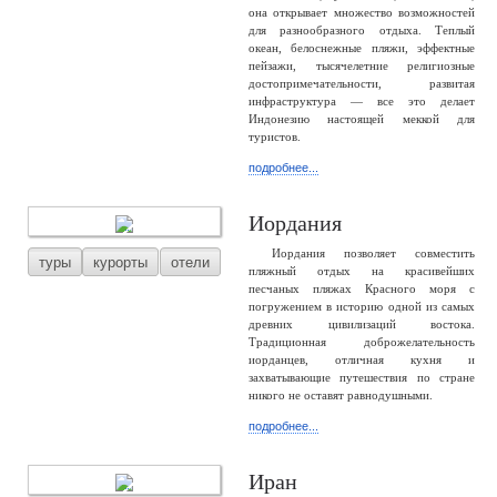
она открывает множество возможностей
для разнообразного отдыха. Теплый
океан, белоснежные пляжи, эффектные
пейзажи, тысячелетние религиозные
достопримечательности, развитая
инфраструктура — все это делает
Индонезию настоящей меккой для
туристов.
подробнее...
Иордания
Иордания позволяет совместить
туры
курорты
отели
пляжный отдых на красивейших
песчаных пляжах Красного моря с
погружением в историю одной из самых
древних цивилизаций востока.
Традиционная доброжелательность
иорданцев, отличная кухня и
захватывающие путешествия по стране
никого не оставят равнодушными.
подробнее...
Иран