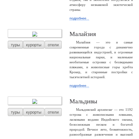
атмосферу незнакомой экзотической
страны.
подробнее...
Малайзия
Малайзия — это и самые
туры
курорты
отели
современные города с динамично
развивающейся индустрией, и огромные
национальные парки, и маленькие
необитаемые островки с безлюдными
пляжами, и живописные горы хребта
Крокер, и старинные постройки с
тысячелетней историей.
подробнее...
Мальдивы
Мальдивский архипелаг — это 1192
туры
курорты
отели
острова с живописными пляжами,
ласковыми водами Индийского океана,
белоснежным песком и богатой
природой. Вечное лето, безмятежность,
разнообразные развлечения и высокий