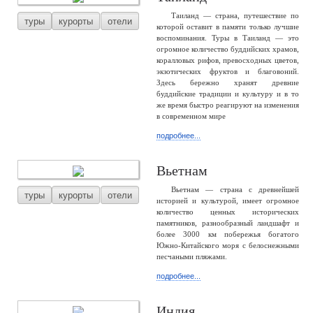
Таиланд — страна, путешествие по
туры
курорты
отели
которой оставит в памяти только лучшие
воспоминания. Туры в Таиланд — это
огромное количество буддийских храмов,
коралловых рифов, превосходных цветов,
экзотических фруктов и благовоний.
Здесь бережно хранят древние
буддийские традиции и культуру и в то
же время быстро реагируют на изменения
в современном мире
подробнее...
Вьетнам
Вьетнам — страна с древнейшей
туры
курорты
отели
историей и культурой, имеет огромное
количество ценных исторических
памятников, разнообразный ландшафт и
более 3000 км побережья богатого
Южно-Китайского моря с белоснежными
песчаными пляжами.
подробнее...
Индия