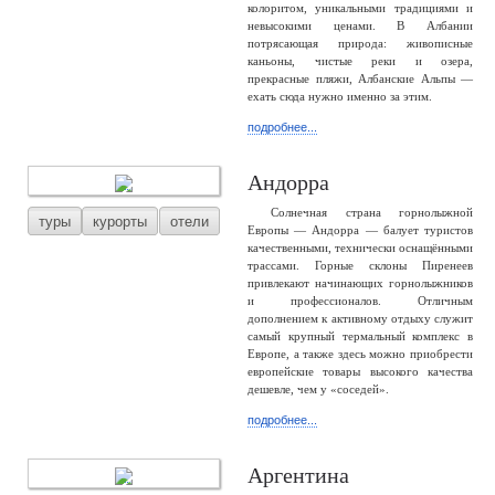
колоритом, уникальными традициями и
невысокими ценами. В Албании
потрясающая природа: живописные
каньоны, чистые реки и озера,
прекрасные пляжи, Албанские Альпы —
ехать сюда нужно именно за этим.
подробнее...
Андорра
Солнечная страна горнолыжной
туры
курорты
отели
Европы — Андорра — балует туристов
качественными, технически оснащёнными
трассами. Горные склоны Пиренеев
привлекают начинающих горнолыжников
и профессионалов. Отличным
дополнением к активному отдыху служит
самый крупный термальный комплекс в
Европе, а также здесь можно приобрести
европейские товары высокого качества
дешевле, чем у «соседей».
подробнее...
Аргентина