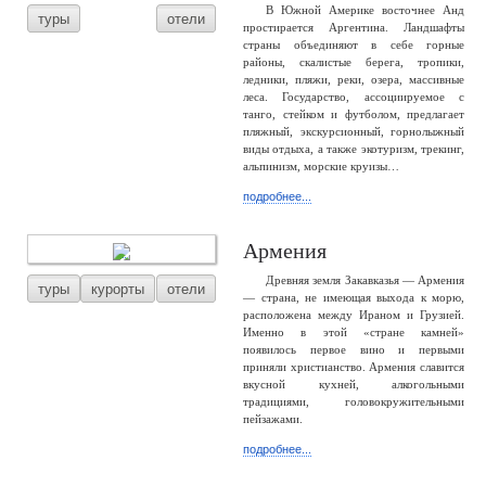
В Южной Америке восточнее Анд
туры
отели
простирается Аргентина. Ландшафты
страны объединяют в себе горные
районы, скалистые берега, тропики,
ледники, пляжи, реки, озера, массивные
леса. Государство, ассоциируемое с
танго, стейком и футболом, предлагает
пляжный, экскурсионный, горнолыжный
виды отдыха, а также экотуризм, трекинг,
альпинизм, морские круизы…
подробнее...
Армения
Древняя земля Закавказья — Армения
туры
курорты
отели
— страна, не имеющая выхода к морю,
расположена между Ираном и Грузией.
Именно в этой «стране камней»
появилось первое вино и первыми
приняли христианство. Армения славится
вкусной кухней, алкогольными
традициями, головокружительными
пейзажами.
подробнее...