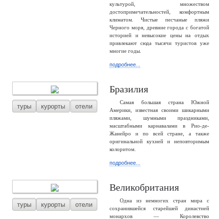
культурой, множеством
достопримечательностей, комфортным
климатом. Чистые песчаные пляжи
Черного моря, древние города с богатой
историей и невысокие цены на отдых
привлекают сюда тысячи туристов уже
многие годы.
подробнее...
Бразилия
Самая большая страна Южной
туры
курорты
отели
Америки, известная своими шикарными
пляжами, шумными праздниками,
масштабными карнавалами в Рио-де-
Жанейро и по всей стране, а также
оригинальной кухней и неповторимым
колоритом.
подробнее...
Великобритания
Одна из немногих стран мира с
туры
курорты
отели
сохранившейся старейшей династией
монархов — Королевство