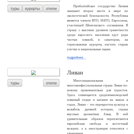
Прибалтийское государство Латвия
туры
курорты
отели
занимает второе место в мире по
экологической безопасности. Республика
является членом ВТО, НАТО, Евросоюза,
участницей Шенгенского соглашения. В
страну с высоким уровнем грамотности
среди взрослого населения едут ради
чистых пляжей, в санатории, на
горнолыжные курорты, изучать старые
улочки и национальные парки.
подробнее...
Ливан
Многонациональная и
туры
отели
многоконфессиональная страна Ливан по-
новому привлекательна для туристов.
Здесь совмещается средиземноморский
пляжный отдых и катание на лыжах в
горах. Ливан – это перекресток культур и
колыбель древней истории, страна
вкусных ароматных блюд. В ней
удивительным образом переплетаются
европейская свобода и восточный
колорит, а к иностранцам относятся с
уважением.