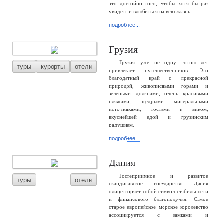
это достойно того, чтобы хотя бы раз
увидеть и влюбиться на всю жизнь.
подробнее...
Грузия
Грузия уже не одну сотню лет
туры
курорты
отели
привлекает путешественников. Это
благодатный край с прекрасной
природой, живописными горами и
зелеными долинами, очень красивыми
пляжами, щедрыми минеральными
источниками, тостами и вином,
вкуснейшей едой и грузинским
радушием.
подробнее...
Дания
Гостеприимное и развитое
туры
отели
скандинавское государство Дания
олицетворяет собой символ стабильности
и финансового благополучия. Самое
старое европейское морское королевство
ассоциируется с замками и