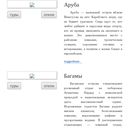
Аруба
Аруба — маленький остров вблизи
туры
отели
Венесуэлы на юге Карибского моря, где
не бывает ураганов. Сюда едут те, кто
любит дайвинг и парусные виды спорта,
кто не привык экономить на шоппинге и
казино. Это цивилизованное место с
райскими пляжами, тропическим
солнцем, хорошими отелями и
вечеринками, а понятия о жизни ближе к
европейским.
подробнее...
Багамы
Багамские острова олицетворяют
туры
отели
роскошный отдых на побережье
Атлантики. Наряду с живописной
природой и национальным колоритом
здесь высококлассный сервис.
Искушенных туристов Багамы радуют
мягким климатом, белоснежными
пляжами, коралловыми рифами и
прозрачными водами. В распоряжении
отдыхающих — пляжный отдых,