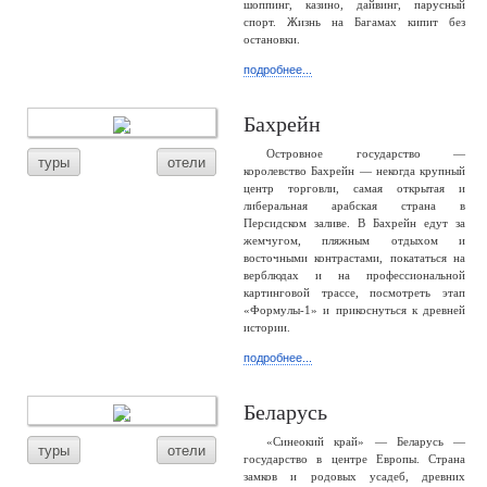
шоппинг, казино, дайвинг, парусный
спорт. Жизнь на Багамах кипит без
остановки.
подробнее...
Бахрейн
Островное государство —
туры
отели
королевство Бахрейн — некогда крупный
центр торговли, самая открытая и
либеральная арабская страна в
Персидском заливе. В Бахрейн едут за
жемчугом, пляжным отдыхом и
восточными контрастами, покататься на
верблюдах и на профессиональной
картинговой трассе, посмотреть этап
«Формулы-1» и прикоснуться к древней
истории.
подробнее...
Беларусь
«Синеокий край» — Беларусь —
туры
отели
государство в центре Европы. Страна
замков и родовых усадеб, древних