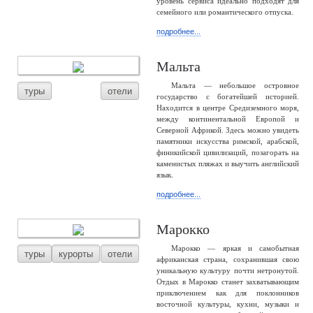
уровень сервиса идеально подходят для
семейного или романтического отпуска.
подробнее...
Мальта
Мальта — небольшое островное
туры
отели
государство с богатейшей историей.
Находится в центре Средиземного моря,
между континентальной Европой и
Северной Африкой. Здесь можно увидеть
памятники искусства римской, арабской,
финикийской цивилизаций, позагорать на
каменистых пляжах и выучить английский
язык.
подробнее...
Марокко
Марокко — яркая и самобытная
туры
курорты
отели
африканская страна, сохранившая свою
уникальную культуру почти нетронутой.
Отдых в Марокко станет захватывающим
приключением как для поклонников
восточной культуры, кухни, музыки и