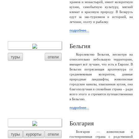
храмов и монастырей, имеет колоритную
кухню, самобытную культуру, мягкий
климат и красивую природу. В Беларусь
едут за эко-туризмом и историей, на
лечение, охоту и рыбалку.
подробнее...
Бельгия
Королевство Бельгия, несмотря на
туры
отели
относительно небольшую территорию,
вмещает всё лучшее, что есть в Европе. В
Бельгии потрясающая архитектура со
средневековым колоритом, дивные
природные ландшафты, живописные
городские каналы, изысканная кухня, она
благополучная и спокойная страна – ради
всего этого и стремятся путешественники
в Бельгию.
подробнее...
Болгария
Болгария — живописная и
туры
курорты
отели
гостеприимная страна с родственной