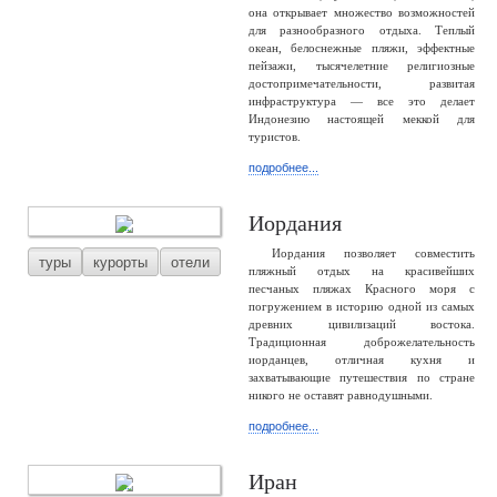
она открывает множество возможностей
для разнообразного отдыха. Теплый
океан, белоснежные пляжи, эффектные
пейзажи, тысячелетние религиозные
достопримечательности, развитая
инфраструктура — все это делает
Индонезию настоящей меккой для
туристов.
подробнее...
Иордания
Иордания позволяет совместить
туры
курорты
отели
пляжный отдых на красивейших
песчаных пляжах Красного моря с
погружением в историю одной из самых
древних цивилизаций востока.
Традиционная доброжелательность
иорданцев, отличная кухня и
захватывающие путешествия по стране
никого не оставят равнодушными.
подробнее...
Иран