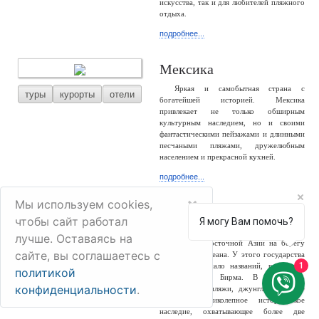
искусства, так и для любителей пляжного
отдыха.
подробнее...
Мексика
Яркая и самобытная страна с
туры
курорты
отели
богатейшей историей. Мексика
привлекает не только обширным
культурным наследием, но и своими
фантастическими пейзажами и длинными
песчаными пляжами, дружелюбным
населением и прекрасной кухней.
подробнее...
×
Мы используем cookies,
Мьянма
чтобы сайт работал
Я могу Вам помочь?
Мьянма – большая и разнообразная
лучше. Оставаясь на
туры
отели
страна Юго-Восточной Азии на берегу
сайте, вы соглашаетесь с
Индийского океана. У этого государства
1
сменилось немало названий, россиянам
политикой
известно как Бирма. В стране –
конфиденциальности
.
белоснежные пляжи, джунгли, снежные
горы и великолепное историческое
наследие, охватывающее более две