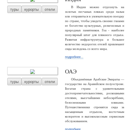
В Индии можно отдохнуть на
туры
курорты
отели
золотых песчаных пляжах среди пальм
или отправиться в увлекательную поездку
по стране, чтобы увидеть своими глазами
ее богатство культурных, религиозных и
природных памятников. Гоа - наиболее
популярный штат для пляжного отдыха.
Развитая инфраструктура и большое
количество недорогих отелей привлекают
сюда молодежь со всего мира.
подробнее...
ОАЭ
Объединённые Арабские Эмираты —
туры
курорты
отели
государство на Аравийском полуострове.
Богатая страна с удивительными
достопримечательностями, роскошными
отелями, высочайшими небоскрёбами,
белоснежными пляжами.
Путешественники стремятся сюда за
насыщенным отдыхом, восточным
колоритом и высококлассным сервисным
обслуживанием.
подробнее...