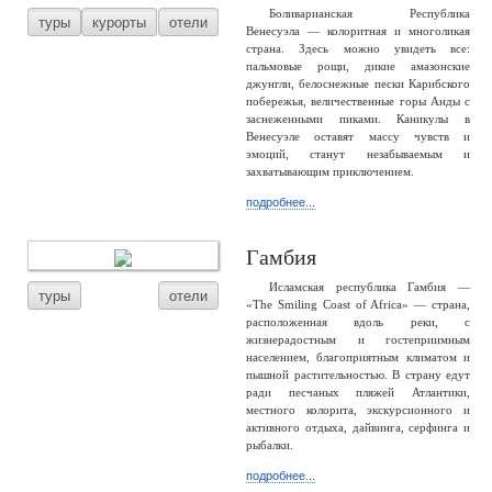
Боливарианская Республика
туры
курорты
отели
Венесуэла — колоритная и многоликая
страна. Здесь можно увидеть все:
пальмовые рощи, дикие амазонские
джунгли, белоснежные пески Карибского
побережья, величественные горы Анды с
заснеженными пиками. Каникулы в
Венесуэле оставят массу чувств и
эмоций, станут незабываемым и
захватывающим приключением.
подробнее...
Гамбия
Исламская республика Гамбия —
туры
отели
«The Smiling Coast of Africa» — страна,
расположенная вдоль реки, с
жизнерадостным и гостеприимным
населением, благоприятным климатом и
пышной растительностью. В страну едут
ради песчаных пляжей Атлантики,
местного колорита, экскурсионного и
активного отдыха, дайвинга, серфинга и
рыбалки.
подробнее...