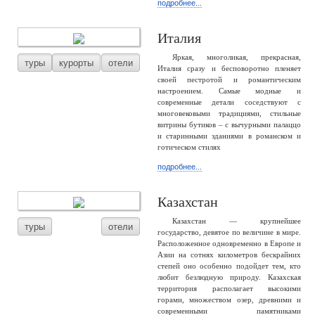
подробнее...
Италия
Яркая, многоликая, прекрасная,
туры
курорты
отели
Италия сразу и бесповоротно пленяет
своей пестротой и романтическим
настроением. Самые модные и
современные детали соседствуют с
многовековыми традициями, стильные
витрины бутиков – с вычурными палаццо
и старинными зданиями в романском и
готическом стилях
подробнее...
Казахстан
Казахстан — крупнейшее
туры
отели
государство, девятое по величине в мире.
Расположенное одновременно в Европе и
Азии на сотнях километров бескрайних
степей оно особенно подойдет тем, кто
любит безлюдную природу. Казахская
территория располагает высокими
горами, множеством озер, древними и
современными памятниками