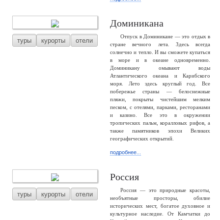
Доминикана
Отпуск в Доминикане — это отдых в
туры
курорты
отели
стране вечного лета. Здесь всегда
солнечно и тепло. И вы сможете купаться
в море и в океане одновременно.
Доминикану омывают воды
Атлантического океана и Карибского
моря. Лето здесь круглый год. Все
побережье страны — белоснежные
пляжи, покрыты чистейшим мелким
песком, с отелями, парками, ресторанами
и казино. Все это в окружении
тропических пальм, коралловых рифов, а
также памятников эпохи Великих
географических открытий.
подробнее...
Россия
Россия — это природные красоты,
туры
курорты
отели
необъятные просторы, обилие
исторических мест, богатое духовное и
культурное наследие. От Камчатки до