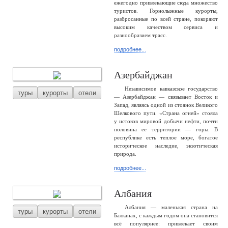
ежегодно привлекающие сюда множество
туристов. Горнолыжные курорты,
разбросанные по всей стране, покоряют
высоким качеством сервиса и
разнообразием трасс.
подробнее...
Азербайджан
Независимое кавказское государство
туры
курорты
отели
— Азербайджан — связывает Восток и
Запад, являясь одной из стоянок Великого
Шелкового пути. «Страна огней» стояла
у истоков мировой добычи нефти, почти
половина ее территории — горы. В
республике есть теплое море, богатое
историческое наследие, экзотическая
природа.
подробнее...
Албания
Албания — маленькая страна на
туры
курорты
отели
Балканах, с каждым годом она становится
всё популярнее: привлекает своим