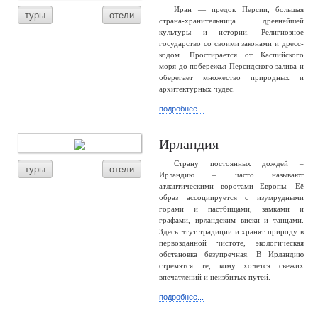
Иран — предок Персии, большая
туры
отели
страна-хранительница древнейшей
культуры и истории. Религиозное
государство со своими законами и дресс-
кодом. Простирается от Каспийского
моря до побережья Персидского залива и
оберегает множество природных и
архитектурных чудес.
подробнее...
Ирландия
Страну постоянных дождей –
туры
отели
Ирландию – часто называют
атлантическими воротами Европы. Её
образ ассоциируется с изумрудными
горами и пастбищами, замками и
графами, ирландским виски и танцами.
Здесь чтут традиции и хранят природу в
первозданной чистоте, экологическая
обстановка безупречная. В Ирландию
стремятся те, кому хочется свежих
впечатлений и неизбитых путей.
подробнее...