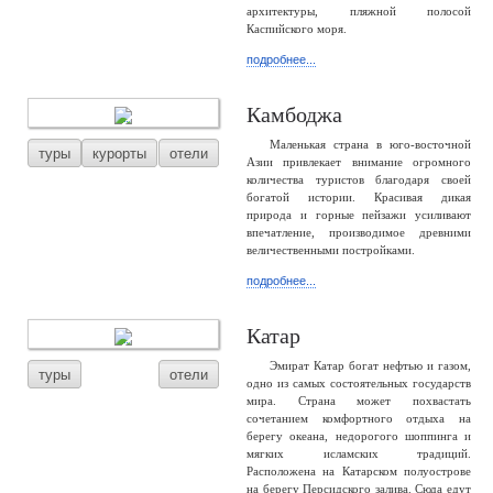
архитектуры, пляжной полосой
Каспийского моря.
подробнее...
Камбоджа
Маленькая страна в юго-восточной
туры
курорты
отели
Азии привлекает внимание огромного
количества туристов благодаря своей
богатой истории. Красивая дикая
природа и горные пейзажи усиливают
впечатление, производимое древними
величественными постройками.
подробнее...
Катар
Эмират Катар богат нефтью и газом,
туры
отели
одно из самых состоятельных государств
мира. Страна может похвастать
сочетанием комфортного отдыха на
берегу океана, недорогого шоппинга и
мягких исламских традиций.
Расположена на Катарском полуострове
на берегу Персидского залива. Сюда едут