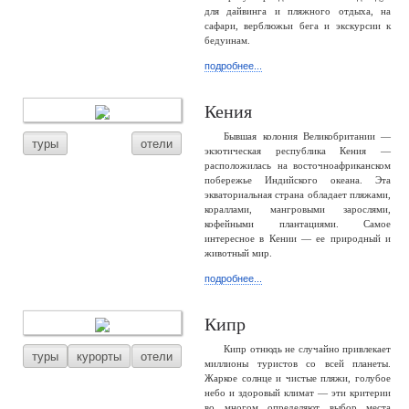
для дайвинга и пляжного отдыха, на
сафари, верблюжьи бега и экскурсии к
бедуинам.
подробнее...
Кения
Бывшая колония Великобритании —
туры
отели
экзотическая республика Кения —
расположилась на восточноафриканском
побережье Индийского океана. Эта
экваториальная страна обладает пляжами,
кораллами, мангровыми зарослями,
кофейными плантациями. Самое
интересное в Кении — ее природный и
животный мир.
подробнее...
Кипр
Кипр отнюдь не случайно привлекает
туры
курорты
отели
миллионы туристов со всей планеты.
Жаркое солнце и чистые пляжи, голубое
небо и здоровый климат — эти критерии
во многом определяют выбор места