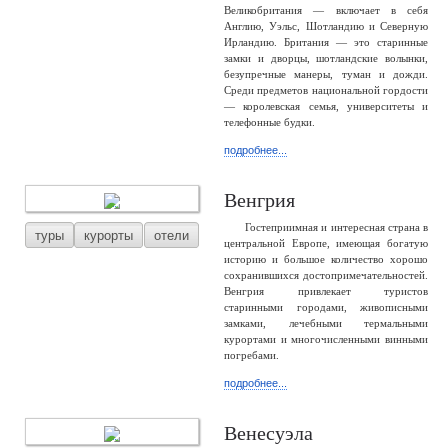
Великобритания — включает в себя
Англию, Уэльс, Шотландию и Северную
Ирландию. Британия — это старинные
замки и дворцы, шотландские волынки,
безупречные манеры, туман и дожди.
Среди предметов национальной гордости
— королевская семья, университеты и
телефонные будки.
подробнее...
Венгрия
Гостеприимная и интересная страна в
туры
курорты
отели
центральной Европе, имеющая богатую
историю и большое количество хорошо
сохранившихся достопримечательностей.
Венгрия привлекает туристов
старинными городами, живописными
замками, лечебными термальными
курортами и многочисленными винными
погребами.
подробнее...
Венесуэла