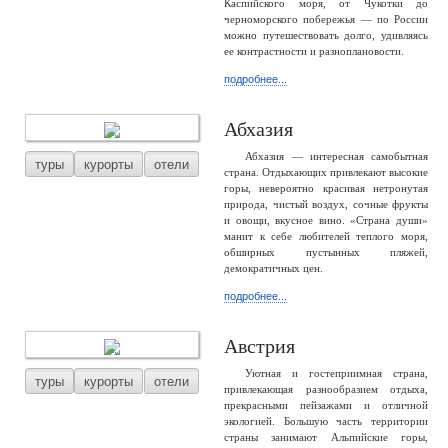
Каспийского моря, от Чукотки до
черноморского побережья — по России
можно путешествовать долго, удивляясь
ее контрастности и разноплановости.
подробнее...
Абхазия
Абхазия — интересная самобытная
туры
курорты
отели
страна. Отдыхающих привлекают высокие
горы, невероятно красивая нетронутая
природа, чистый воздух, сочные фрукты
и овощи, вкусное вино. «Страна души»
манит к себе любителей теплого моря,
обширных пустынных пляжей,
демократичных цен.
подробнее...
Австрия
Уютная и гостеприимная страна,
туры
курорты
отели
привлекающая разнообразием отдыха,
прекрасными пейзажами и отличной
экологией. Большую часть территории
страны занимают Альпийские горы,