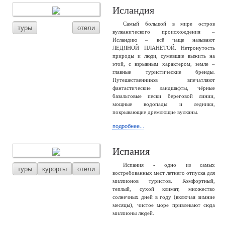
Исландия
Самый большой в мире остров
туры
отели
вулканического происхождения –
Исландию – всё чаще называют
ЛЕДЯНОЙ ПЛАНЕТОЙ. Нетронутость
природы и люди, сумевшие выжить на
этой, с взрывным характером, земле –
главные туристические бренды.
Путешественников впечатляют
фантастические ландшафты, чёрные
базальтовые пески береговой линии,
мощные водопады и ледники,
покрывающие дремлющие вулканы.
подробнее...
Испания
Испания - одно из самых
туры
курорты
отели
востребованных мест летнего отпуска для
миллионов туристов. Комфортный,
теплый, сухой климат, множество
солнечных дней в году (включая зимние
месяцы), чистое море привлекают сюда
миллионы людей.