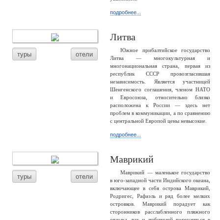
подробнее...
Литва
Южное прибалтийское государство
туры
отели
Литва — многокультурная и
многонациональная страна, первая из
республик СССР провозгласившая
независимость. Является участницей
Шенгенского соглашения, членом НАТО
и Евросоюза, относительно близко
расположена к России — здесь нет
проблем в коммуникации, а по сравнению
с центральной Европой цены невысокие.
подробнее...
Маврикий
Маврикий — маленькое государство
туры
отели
в юго-западной части Индийского океана,
включающее в себя острова Маврикий,
Родригес, Рафаэль и ряд более мелких
островков. Маврикий порадует как
сторонников расслабленного пляжного
отдыха, так и любителей погрузиться в