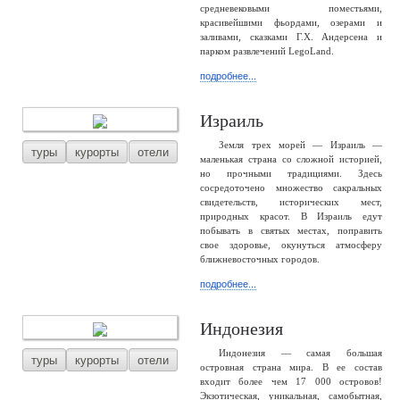
средневековыми поместьями,
красивейшими фьордами, озерами и
заливами, сказками Г.Х. Андерсена и
парком развлечений LegoLand.
подробнее...
Израиль
Земля трех морей — Израиль —
туры
курорты
отели
маленькая страна со сложной историей,
но прочными традициями. Здесь
сосредоточено множество сакральных
свидетельств, исторических мест,
природных красот. В Израиль едут
побывать в святых местах, поправить
свое здоровье, окунуться атмосферу
ближневосточных городов.
подробнее...
Индонезия
Индонезия — самая большая
туры
курорты
отели
островная страна мира. В ее состав
входит более чем 17 000 островов!
Экзотическая, уникальная, самобытная,