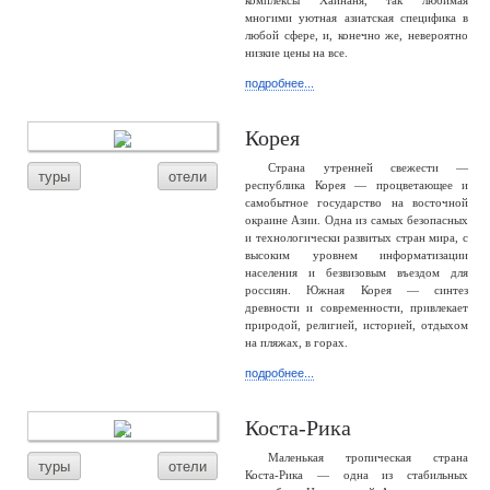
комплексы Хайнаня, так любимая
многими уютная азиатская специфика в
любой сфере, и, конечно же, невероятно
низкие цены на все.
подробнее...
Корея
Страна утренней свежести —
туры
отели
республика Корея — процветающее и
самобытное государство на восточной
окраине Азии. Одна из самых безопасных
и технологически развитых стран мира, с
высоким уровнем информатизации
населения и безвизовым въездом для
россиян. Южная Корея — синтез
древности и современности, привлекает
природой, религией, историей, отдыхом
на пляжах, в горах.
подробнее...
Коста-Рика
Маленькая тропическая страна
туры
отели
Коста-Рика — одна из стабильных