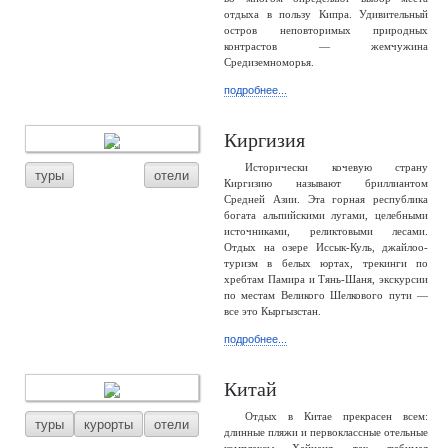
отдыха в пользу Кипра. Удивительный
остров неповторимых природных
контрастов — жемчужина
Средиземноморья.
подробнее...
Киргизия
Исторически кочевую страну
туры
отели
Киргизию называют бриллиантом
Средней Азии. Эта горная республика
богата альпийскими лугами, целебными
источниками, реликтовыми лесами.
Отдых на озере Иссык-Куль, джайлоо-
туризм в белых юртах, трекинги по
хребтам Памира и Тянь-Шаня, экскурсии
по местам Великого Шелкового пути —
все это Кыргызстан.
подробнее...
Китай
Отдых в Китае прекрасен всем:
туры
курорты
отели
длинные пляжи и первоклассные отельные