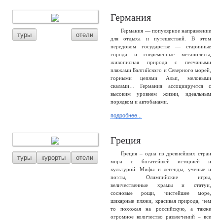
Германия
Германия — популярное направление
туры
отели
для отдыха и путешествий. В этом
передовом государстве — старинные
города и современные мегаполисы,
живописная природа с песчаными
пляжами Балтийского и Северного морей,
горными цепями Альп, меловыми
скалами… Германия ассоциируется с
высоким уровнем жизни, идеальным
порядком и автобанами.
подробнее...
Греция
Греция – одна из древнейших стран
туры
курорты
отели
мира с богатейшей историей и
культурой. Мифы и легенды, ученые и
поэты, Олимпийские игры,
величественные храмы и статуи,
сосновые рощи, чистейшее море,
шикарные пляжи, красивая природа, чем
то похожая на российскую, а также
огромное количество развлечений – все