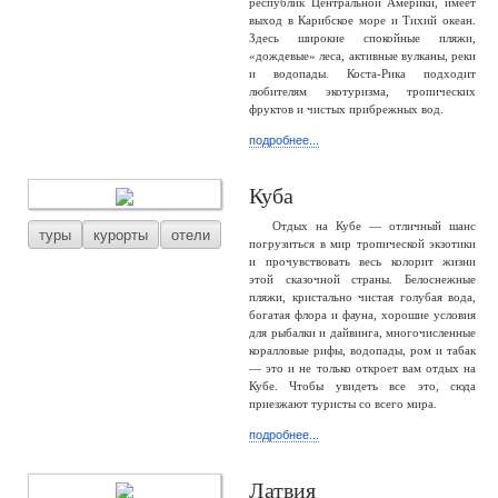
республик Центральной Америки, имеет
выход в Карибское море и Тихий океан.
Здесь широкие спокойные пляжи,
«дождевые» леса, активные вулканы, реки
и водопады. Коста-Рика подходит
любителям экотуризма, тропических
фруктов и чистых прибрежных вод.
подробнее...
Куба
Отдых на Кубе — отличный шанс
туры
курорты
отели
погрузиться в мир тропической экзотики
и прочувствовать весь колорит жизни
этой сказочной страны. Белоснежные
пляжи, кристально чистая голубая вода,
богатая флора и фауна, хорошие условия
для рыбалки и дайвинга, многочисленные
коралловые рифы, водопады, ром и табак
— это и не только откроет вам отдых на
Кубе. Чтобы увидеть все это, сюда
приезжают туристы со всего мира.
подробнее...
Латвия