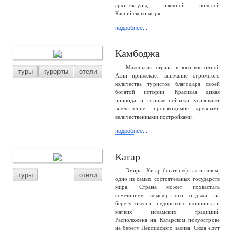
архитектуры, пляжной полосой
Каспийского моря.
подробнее...
Камбоджа
Маленькая страна в юго-восточной
туры
курорты
отели
Азии привлекает внимание огромного
количества туристов благодаря своей
богатой истории. Красивая дикая
природа и горные пейзажи усиливают
впечатление, производимое древними
величественными постройками.
подробнее...
Катар
Эмират Катар богат нефтью и газом,
туры
отели
одно из самых состоятельных государств
мира. Страна может похвастать
сочетанием комфортного отдыха на
берегу океана, недорогого шоппинга и
мягких исламских традиций.
Расположена на Катарском полуострове
на берегу Персидского залива. Сюда едут