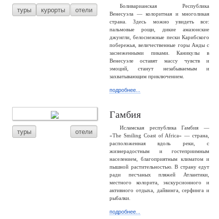
Боливарианская Республика
туры
курорты
отели
Венесуэла — колоритная и многоликая
страна. Здесь можно увидеть все:
пальмовые рощи, дикие амазонские
джунгли, белоснежные пески Карибского
побережья, величественные горы Анды с
заснеженными пиками. Каникулы в
Венесуэле оставят массу чувств и
эмоций, станут незабываемым и
захватывающим приключением.
подробнее...
Гамбия
Исламская республика Гамбия —
туры
отели
«The Smiling Coast of Africa» — страна,
расположенная вдоль реки, с
жизнерадостным и гостеприимным
населением, благоприятным климатом и
пышной растительностью. В страну едут
ради песчаных пляжей Атлантики,
местного колорита, экскурсионного и
активного отдыха, дайвинга, серфинга и
рыбалки.
подробнее...