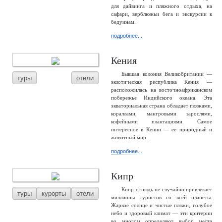
для дайвинга и пляжного отдыха, на
сафари, верблюжьи бега и экскурсии к
бедуинам.
подробнее...
Кения
Бывшая колония Великобритании —
туры
отели
экзотическая республика Кения —
расположилась на восточноафриканском
побережье Индийского океана. Эта
экваториальная страна обладает пляжами,
кораллами, мангровыми зарослями,
кофейными плантациями. Самое
интересное в Кении — ее природный и
животный мир.
подробнее...
Кипр
Кипр отнюдь не случайно привлекает
туры
курорты
отели
миллионы туристов со всей планеты.
Жаркое солнце и чистые пляжи, голубое
небо и здоровый климат — эти критерии
во многом определяют выбор места