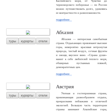
Каспийского моря, от Чукотки до
черноморского побережья — по России
можно путешествовать долго, удивляясь
ее контрастности и разноплановости.
подробнее...
Абхазия
Абхазия — интересная самобытная
туры
курорты
отели
страна. Отдыхающих привлекают высокие
горы, невероятно красивая нетронутая
природа, чистый воздух, сочные фрукты
и овощи, вкусное вино. «Страна души»
манит к себе любителей теплого моря,
обширных пустынных пляжей,
демократичных цен.
подробнее...
Австрия
Уютная и гостеприимная страна,
туры
курорты
отели
привлекающая разнообразием отдыха,
прекрасными пейзажами и отличной
экологией. Большую часть территории
страны занимают Альпийские горы,