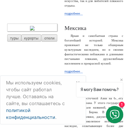
искусства, так и для любителей пляжного
отдыха.
подробнее...
Мексика
Яркая и самобытная страна с
туры
курорты
отели
богатейшей историей. Мексика
привлекает не только обширным
культурным наследием, но и своими
фантастическими пейзажами и длинными
песчаными пляжами, дружелюбным
населением и прекрасной кухней.
подробнее...
×
Мы используем cookies,
Мьянма
чтобы сайт работал
Я могу Вам помочь?
Мьянма – большая и разнообразная
лучше. Оставаясь на
туры
отели
страна Юго-Восточной Азии на берегу
сайте, вы соглашаетесь с
Индийского океана. У этого государства
1
сменилось немало названий, россиянам
политикой
известно как Бирма. В стране –
конфиденциальности
.
белоснежные пляжи, джунгли, снежные
горы и великолепное историческое
наследие, охватывающее более две