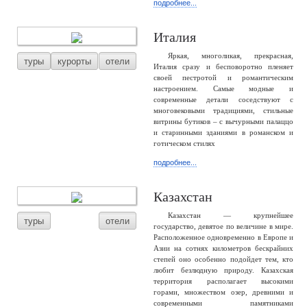
подробнее...
Италия
Яркая, многоликая, прекрасная,
туры
курорты
отели
Италия сразу и бесповоротно пленяет
своей пестротой и романтическим
настроением. Самые модные и
современные детали соседствуют с
многовековыми традициями, стильные
витрины бутиков – с вычурными палаццо
и старинными зданиями в романском и
готическом стилях
подробнее...
Казахстан
Казахстан — крупнейшее
туры
отели
государство, девятое по величине в мире.
Расположенное одновременно в Европе и
Азии на сотнях километров бескрайних
степей оно особенно подойдет тем, кто
любит безлюдную природу. Казахская
территория располагает высокими
горами, множеством озер, древними и
современными памятниками