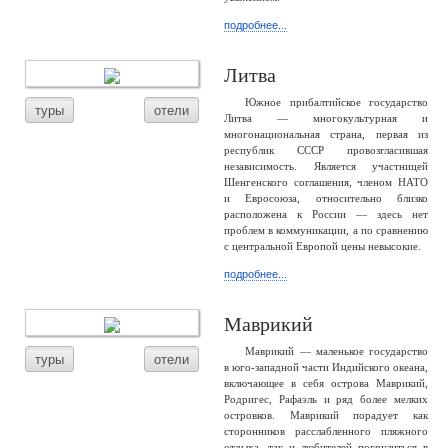
подробнее...
Литва
Южное прибалтийское государство
туры
отели
Литва — многокультурная и
многонациональная страна, первая из
республик СССР провозгласившая
независимость. Является участницей
Шенгенского соглашения, членом НАТО
и Евросоюза, относительно близко
расположена к России — здесь нет
проблем в коммуникации, а по сравнению
с центральной Европой цены невысокие.
подробнее...
Маврикий
Маврикий — маленькое государство
туры
отели
в юго-западной части Индийского океана,
включающее в себя острова Маврикий,
Родригес, Рафаэль и ряд более мелких
островков. Маврикий порадует как
сторонников расслабленного пляжного
отдыха, так и любителей погрузиться в