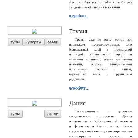
это достойно того, чтобы хотя бы раз
увидеть и влюбиться на всю жизнь.
подробнее...
Грузия
Грузия уже не одну сотню лет
туры
курорты
отели
привлекает путешественников. Это
благодатный край с прекрасной
природой, живописными горами и
зелеными долинами, очень красивыми
пляжами, щедрыми минеральными
источниками, тостами и вином,
вкуснейшей едой и грузинским
радушием.
подробнее...
Дания
Гостеприимное и развитое
туры
отели
скандинавское государство Дания
олицетворяет собой символ стабильности
и финансового благополучия. Самое
старое европейское морское королевство
ассоциируется с замками и