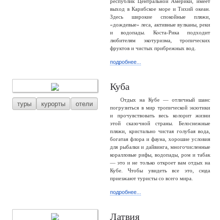
республик Центральной Америки, имеет
выход в Карибское море и Тихий океан.
Здесь широкие спокойные пляжи,
«дождевые» леса, активные вулканы, реки
и водопады. Коста-Рика подходит
любителям экотуризма, тропических
фруктов и чистых прибрежных вод.
подробнее...
Куба
Отдых на Кубе — отличный шанс
туры
курорты
отели
погрузиться в мир тропической экзотики
и прочувствовать весь колорит жизни
этой сказочной страны. Белоснежные
пляжи, кристально чистая голубая вода,
богатая флора и фауна, хорошие условия
для рыбалки и дайвинга, многочисленные
коралловые рифы, водопады, ром и табак
— это и не только откроет вам отдых на
Кубе. Чтобы увидеть все это, сюда
приезжают туристы со всего мира.
подробнее...
Латвия