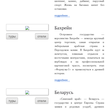
шоппинг, казино, дайвинг, парусный
спорт. Жизнь на Багамах кипит без
остановки.
подробнее...
Бахрейн
Островное государство —
туры
отели
королевство Бахрейн — некогда крупный
центр торговли, самая открытая и
либеральная арабская страна в
Персидском заливе. В Бахрейн едут за
жемчугом, пляжным отдыхом и
восточными контрастами, покататься на
верблюдах и на профессиональной
картинговой трассе, посмотреть этап
«Формулы-1» и прикоснуться к древней
истории.
подробнее...
Беларусь
«Синеокий край» — Беларусь —
туры
отели
государство в центре Европы. Страна
замков и родовых усадеб, древних