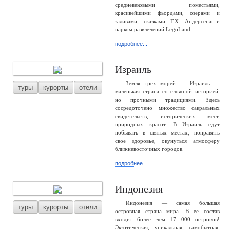
средневековыми поместьями,
красивейшими фьордами, озерами и
заливами, сказками Г.Х. Андерсена и
парком развлечений LegoLand.
подробнее...
Израиль
Земля трех морей — Израиль —
туры
курорты
отели
маленькая страна со сложной историей,
но прочными традициями. Здесь
сосредоточено множество сакральных
свидетельств, исторических мест,
природных красот. В Израиль едут
побывать в святых местах, поправить
свое здоровье, окунуться атмосферу
ближневосточных городов.
подробнее...
Индонезия
Индонезия — самая большая
туры
курорты
отели
островная страна мира. В ее состав
входит более чем 17 000 островов!
Экзотическая, уникальная, самобытная,