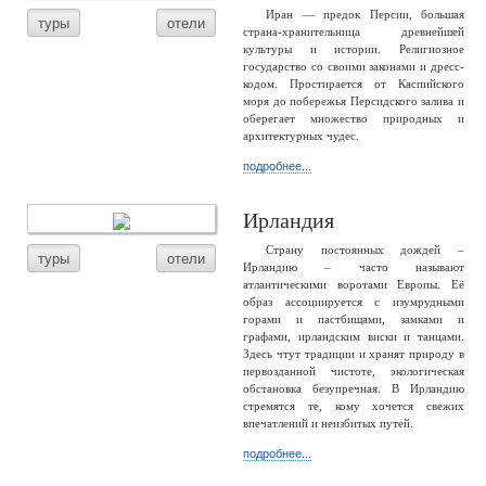
Иран — предок Персии, большая
туры
отели
страна-хранительница древнейшей
культуры и истории. Религиозное
государство со своими законами и дресс-
кодом. Простирается от Каспийского
моря до побережья Персидского залива и
оберегает множество природных и
архитектурных чудес.
подробнее...
Ирландия
Страну постоянных дождей –
туры
отели
Ирландию – часто называют
атлантическими воротами Европы. Её
образ ассоциируется с изумрудными
горами и пастбищами, замками и
графами, ирландским виски и танцами.
Здесь чтут традиции и хранят природу в
первозданной чистоте, экологическая
обстановка безупречная. В Ирландию
стремятся те, кому хочется свежих
впечатлений и неизбитых путей.
подробнее...