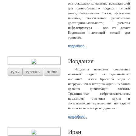
она открывает множество возможностей
для разнообразного отдыха. Теплый
океан, белоснежные пляжи, эффектные
пейзажи, тысячелетние религиозные
достопримечательности, развитая
инфраструктура — все это делает
Индонезию настоящей меккой для
туристов.
подробнее...
Иордания
Иордания позволяет совместить
туры
курорты
отели
пляжный отдых на красивейших
песчаных пляжах Красного моря с
погружением в историю одной из самых
древних цивилизаций востока.
Традиционная доброжелательность
иорданцев, отличная кухня и
захватывающие путешествия по стране
никого не оставят равнодушными.
подробнее...
Иран