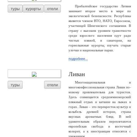
Прибалтийское государство Латвия
туры
курорты
отели
занимает второе место в мире по
экологической безопасности. Республика
является членом ВТО, НАТО, Евросоюза,
участницей Шенгенского соглашения. В
страну с высоким уровнем грамотности
среди взрослого населения едут ради
чистых пляжей, в санатории, на
горнолыжные курорты, изучать старые
улочки и национальные парки.
подробнее...
Ливан
Многонациональная и
туры
отели
многоконфессиональная страна Ливан по-
новому привлекательна для туристов.
Здесь совмещается средиземноморский
пляжный отдых и катание на лыжах в
горах. Ливан – это перекресток культур и
колыбель древней истории, страна
вкусных ароматных блюд. В ней
удивительным образом переплетаются
европейская свобода и восточный
колорит, а к иностранцам относятся с
уважением.