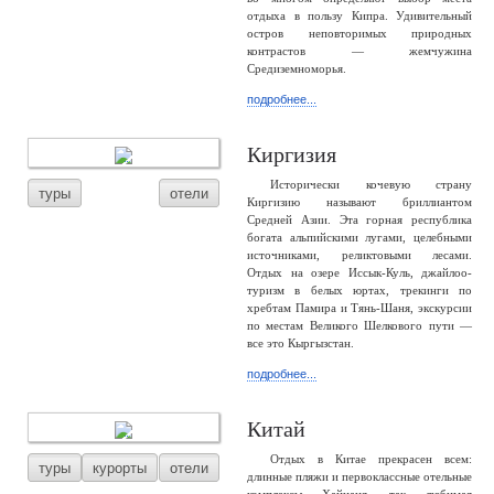
отдыха в пользу Кипра. Удивительный
остров неповторимых природных
контрастов — жемчужина
Средиземноморья.
подробнее...
Киргизия
Исторически кочевую страну
туры
отели
Киргизию называют бриллиантом
Средней Азии. Эта горная республика
богата альпийскими лугами, целебными
источниками, реликтовыми лесами.
Отдых на озере Иссык-Куль, джайлоо-
туризм в белых юртах, трекинги по
хребтам Памира и Тянь-Шаня, экскурсии
по местам Великого Шелкового пути —
все это Кыргызстан.
подробнее...
Китай
Отдых в Китае прекрасен всем:
туры
курорты
отели
длинные пляжи и первоклассные отельные