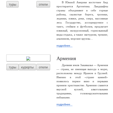
В Южной Америке восточнее Анд
туры
отели
простирается Аргентина. Ландшафты
страны объединяют в себе горные
районы, скалистые берега, тропики,
ледники, пляжи, реки, озера, массивные
леса. Государство, ассоциируемое с
танго, стейком и футболом, предлагает
пляжный, экскурсионный, горнолыжный
виды отдыха, а также экотуризм, трекинг,
альпинизм, морские круизы…
подробнее...
Армения
Древняя земля Закавказья — Армения
туры
курорты
отели
— страна, не имеющая выхода к морю,
расположена между Ираном и Грузией.
Именно в этой «стране камней»
появилось первое вино и первыми
приняли христианство. Армения славится
вкусной кухней, алкогольными
традициями, головокружительными
пейзажами.
подробнее...