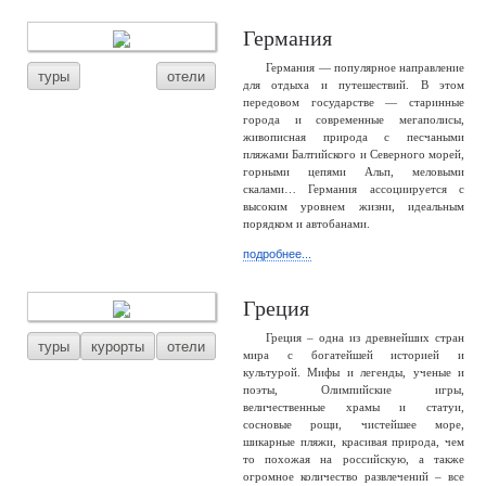
Германия
Германия — популярное направление
туры
отели
для отдыха и путешествий. В этом
передовом государстве — старинные
города и современные мегаполисы,
живописная природа с песчаными
пляжами Балтийского и Северного морей,
горными цепями Альп, меловыми
скалами… Германия ассоциируется с
высоким уровнем жизни, идеальным
порядком и автобанами.
подробнее...
Греция
Греция – одна из древнейших стран
туры
курорты
отели
мира с богатейшей историей и
культурой. Мифы и легенды, ученые и
поэты, Олимпийские игры,
величественные храмы и статуи,
сосновые рощи, чистейшее море,
шикарные пляжи, красивая природа, чем
то похожая на российскую, а также
огромное количество развлечений – все