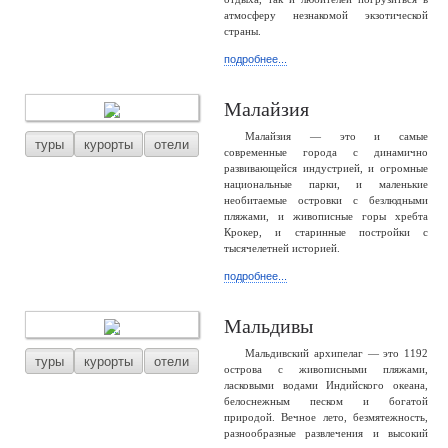
атмосферу незнакомой экзотической
страны.
подробнее...
Малайзия
Малайзия — это и самые
туры
курорты
отели
современные города с динамично
развивающейся индустрией, и огромные
национальные парки, и маленькие
необитаемые островки с безлюдными
пляжами, и живописные горы хребта
Крокер, и старинные постройки с
тысячелетней историей.
подробнее...
Мальдивы
Мальдивский архипелаг — это 1192
туры
курорты
отели
острова с живописными пляжами,
ласковыми водами Индийского океана,
белоснежным песком и богатой
природой. Вечное лето, безмятежность,
разнообразные развлечения и высокий