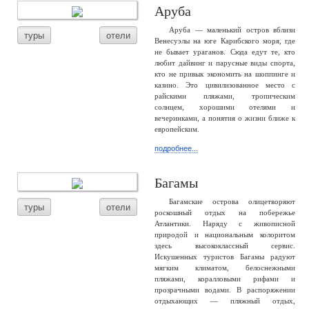
Аруба
Аруба — маленький остров вблизи
туры
отели
Венесуэлы на юге Карибского моря, где
не бывает ураганов. Сюда едут те, кто
любит дайвинг и парусные виды спорта,
кто не привык экономить на шоппинге и
казино. Это цивилизованное место с
райскими пляжами, тропическим
солнцем, хорошими отелями и
вечеринками, а понятия о жизни ближе к
европейским.
подробнее...
Багамы
Багамские острова олицетворяют
туры
отели
роскошный отдых на побережье
Атлантики. Наряду с живописной
природой и национальным колоритом
здесь высококлассный сервис.
Искушенных туристов Багамы радуют
мягким климатом, белоснежными
пляжами, коралловыми рифами и
прозрачными водами. В распоряжении
отдыхающих — пляжный отдых,