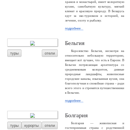
храмов и монастырей, имеет колоритную
кухню, самобытную культуру, мягкий
климат и красивую природу. В Беларусь
едут за эко-туризмом и историей, на
лечение, охоту и рыбалку.
подробнее...
Бельгия
Королевство Бельгия, несмотря на
туры
отели
относительно небольшую территорию,
вмещает всё лучшее, что есть в Европе. В
Бельгии потрясающая архитектура со
средневековым колоритом, дивные
природные ландшафты, живописные
городские каналы, изысканная кухня, она
благополучная и спокойная страна – ради
всего этого и стремятся путешественники
в Бельгию.
подробнее...
Болгария
Болгария — живописная и
туры
курорты
отели
гостеприимная страна с родственной