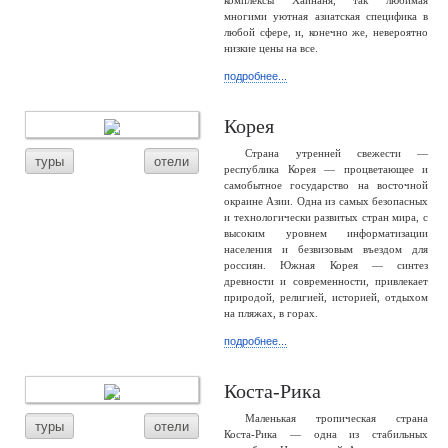
комплексы Хайнаня, так любимая
многими уютная азиатская специфика в
любой сфере, и, конечно же, невероятно
низкие цены на все.
подробнее...
Корея
Страна утренней свежести —
туры
отели
республика Корея — процветающее и
самобытное государство на восточной
окраине Азии. Одна из самых безопасных
и технологически развитых стран мира, с
высоким уровнем информатизации
населения и безвизовым въездом для
россиян. Южная Корея — синтез
древности и современности, привлекает
природой, религией, историей, отдыхом
на пляжах, в горах.
подробнее...
Коста-Рика
Маленькая тропическая страна
туры
отели
Коста-Рика — одна из стабильных