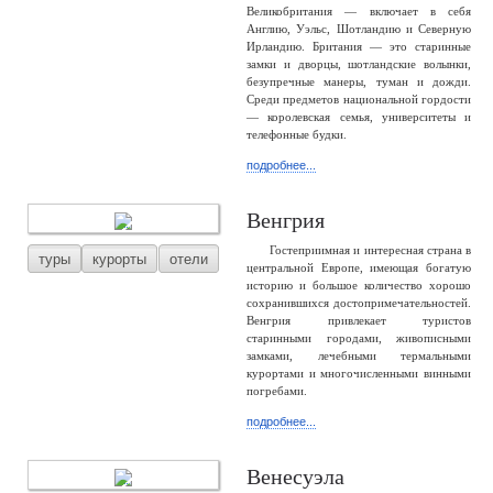
Великобритания — включает в себя
Англию, Уэльс, Шотландию и Северную
Ирландию. Британия — это старинные
замки и дворцы, шотландские волынки,
безупречные манеры, туман и дожди.
Среди предметов национальной гордости
— королевская семья, университеты и
телефонные будки.
подробнее...
Венгрия
Гостеприимная и интересная страна в
туры
курорты
отели
центральной Европе, имеющая богатую
историю и большое количество хорошо
сохранившихся достопримечательностей.
Венгрия привлекает туристов
старинными городами, живописными
замками, лечебными термальными
курортами и многочисленными винными
погребами.
подробнее...
Венесуэла