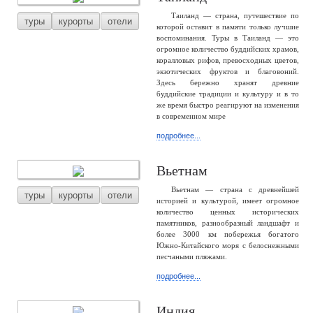
Таиланд — страна, путешествие по
туры
курорты
отели
которой оставит в памяти только лучшие
воспоминания. Туры в Таиланд — это
огромное количество буддийских храмов,
коралловых рифов, превосходных цветов,
экзотических фруктов и благовоний.
Здесь бережно хранят древние
буддийские традиции и культуру и в то
же время быстро реагируют на изменения
в современном мире
подробнее...
Вьетнам
Вьетнам — страна с древнейшей
туры
курорты
отели
историей и культурой, имеет огромное
количество ценных исторических
памятников, разнообразный ландшафт и
более 3000 км побережья богатого
Южно-Китайского моря с белоснежными
песчаными пляжами.
подробнее...
Индия