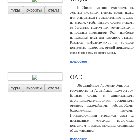
В Индии можно отдохнуть на
туры
курорты
отели
золотых песчаных пляжах среди пальм
или отправиться в увлекательную поездку
по стране, чтобы увидеть своими глазами
ее богатство культурных, религиозных и
природных памятников. Гоа - наиболее
популярный штат для пляжного отдыха.
Развитая инфраструктура и большое
количество недорогих отелей привлекают
сюда молодежь со всего мира.
подробнее...
ОАЭ
Объединённые Арабские Эмираты —
туры
курорты
отели
государство на Аравийском полуострове.
Богатая страна с удивительными
достопримечательностями, роскошными
отелями, высочайшими небоскрёбами,
белоснежными пляжами.
Путешественники стремятся сюда за
насыщенным отдыхом, восточным
колоритом и высококлассным сервисным
обслуживанием.
подробнее...