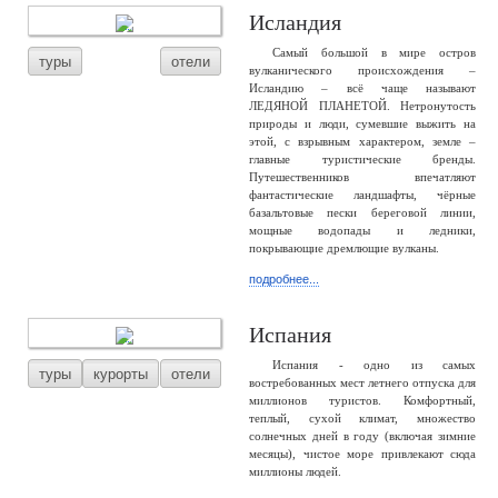
Исландия
Самый большой в мире остров
туры
отели
вулканического происхождения –
Исландию – всё чаще называют
ЛЕДЯНОЙ ПЛАНЕТОЙ. Нетронутость
природы и люди, сумевшие выжить на
этой, с взрывным характером, земле –
главные туристические бренды.
Путешественников впечатляют
фантастические ландшафты, чёрные
базальтовые пески береговой линии,
мощные водопады и ледники,
покрывающие дремлющие вулканы.
подробнее...
Испания
Испания - одно из самых
туры
курорты
отели
востребованных мест летнего отпуска для
миллионов туристов. Комфортный,
теплый, сухой климат, множество
солнечных дней в году (включая зимние
месяцы), чистое море привлекают сюда
миллионы людей.