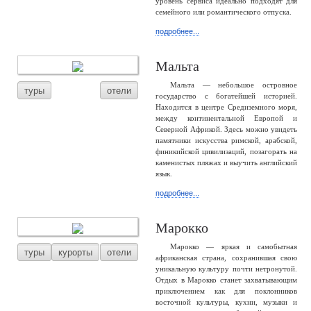
уровень сервиса идеально подходят для
семейного или романтического отпуска.
подробнее...
Мальта
Мальта — небольшое островное
туры
отели
государство с богатейшей историей.
Находится в центре Средиземного моря,
между континентальной Европой и
Северной Африкой. Здесь можно увидеть
памятники искусства римской, арабской,
финикийской цивилизаций, позагорать на
каменистых пляжах и выучить английский
язык.
подробнее...
Марокко
Марокко — яркая и самобытная
туры
курорты
отели
африканская страна, сохранившая свою
уникальную культуру почти нетронутой.
Отдых в Марокко станет захватывающим
приключением как для поклонников
восточной культуры, кухни, музыки и