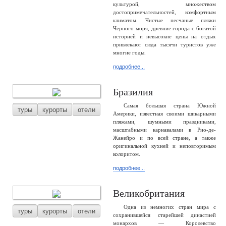
культурой, множеством
достопримечательностей, комфортным
климатом. Чистые песчаные пляжи
Черного моря, древние города с богатой
историей и невысокие цены на отдых
привлекают сюда тысячи туристов уже
многие годы.
подробнее...
Бразилия
Самая большая страна Южной
туры
курорты
отели
Америки, известная своими шикарными
пляжами, шумными праздниками,
масштабными карнавалами в Рио-де-
Жанейро и по всей стране, а также
оригинальной кухней и неповторимым
колоритом.
подробнее...
Великобритания
Одна из немногих стран мира с
туры
курорты
отели
сохранившейся старейшей династией
монархов — Королевство