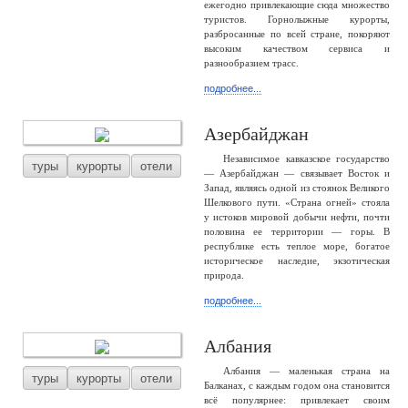
ежегодно привлекающие сюда множество
туристов. Горнолыжные курорты,
разбросанные по всей стране, покоряют
высоким качеством сервиса и
разнообразием трасс.
подробнее...
Азербайджан
Независимое кавказское государство
туры
курорты
отели
— Азербайджан — связывает Восток и
Запад, являясь одной из стоянок Великого
Шелкового пути. «Страна огней» стояла
у истоков мировой добычи нефти, почти
половина ее территории — горы. В
республике есть теплое море, богатое
историческое наследие, экзотическая
природа.
подробнее...
Албания
Албания — маленькая страна на
туры
курорты
отели
Балканах, с каждым годом она становится
всё популярнее: привлекает своим