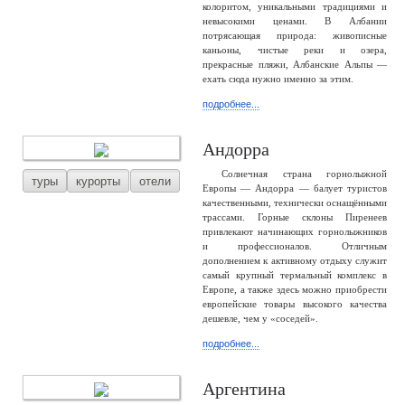
колоритом, уникальными традициями и
невысокими ценами. В Албании
потрясающая природа: живописные
каньоны, чистые реки и озера,
прекрасные пляжи, Албанские Альпы —
ехать сюда нужно именно за этим.
подробнее...
Андорра
Солнечная страна горнолыжной
туры
курорты
отели
Европы — Андорра — балует туристов
качественными, технически оснащёнными
трассами. Горные склоны Пиренеев
привлекают начинающих горнолыжников
и профессионалов. Отличным
дополнением к активному отдыху служит
самый крупный термальный комплекс в
Европе, а также здесь можно приобрести
европейские товары высокого качества
дешевле, чем у «соседей».
подробнее...
Аргентина