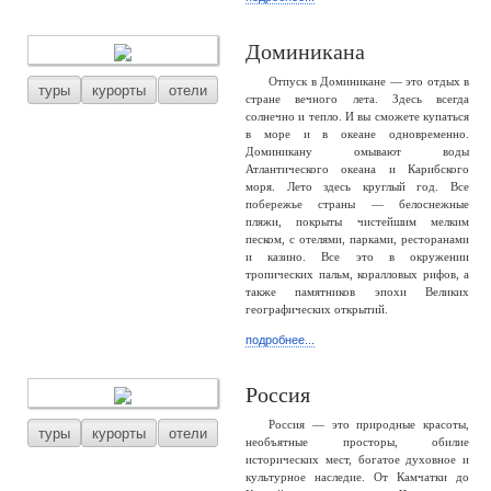
Доминикана
Отпуск в Доминикане — это отдых в
туры
курорты
отели
стране вечного лета. Здесь всегда
солнечно и тепло. И вы сможете купаться
в море и в океане одновременно.
Доминикану омывают воды
Атлантического океана и Карибского
моря. Лето здесь круглый год. Все
побережье страны — белоснежные
пляжи, покрыты чистейшим мелким
песком, с отелями, парками, ресторанами
и казино. Все это в окружении
тропических пальм, коралловых рифов, а
также памятников эпохи Великих
географических открытий.
подробнее...
Россия
Россия — это природные красоты,
туры
курорты
отели
необъятные просторы, обилие
исторических мест, богатое духовное и
культурное наследие. От Камчатки до