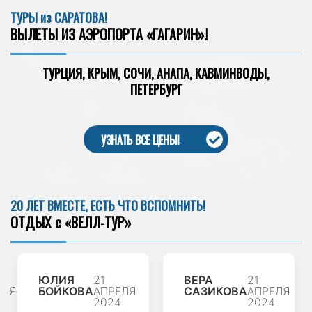
ТУРЫ из САРАТОВА!
ВЫЛЕТЫ ИЗ АЭРОПОРТА «ГАГАРИН»!
ТУРЦИЯ, КРЫМ, СОЧИ, АНАПА, КАВМИНВОДЫ,
ПЕТЕРБУРГ
УЗНАТЬ ВСЕ ЦЕНЫ!
20 ЛЕТ ВМЕСТЕ, ЕСТЬ ЧТО ВСПОМНИТЬ!
ОТДЫХ с «ВЕЛЛ-ТУР»
ЮЛИЯ
21
ВЕРА
21
ЕЛЯ
БОЙКОВА
АПРЕЛЯ
САЗИКОВА
АПРЕЛЯ
4
2024
2024