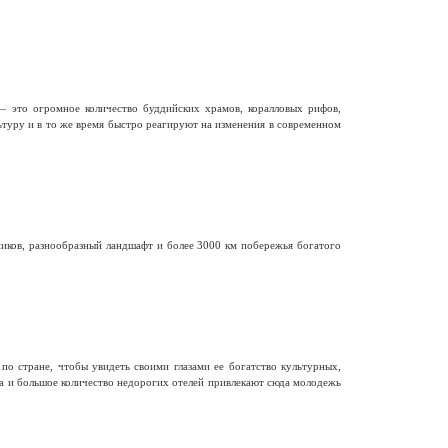
— это огромное количество буддийских храмов, коралловых рифов,
ьтуру и в то же время быстро реагируют на изменения в современном
иков, разнообразный ландшафт и более 3000 км побережья богатого
о стране, чтобы увидеть своими глазами ее богатство культурных,
ра и большое количество недорогих отелей привлекают сюда молодежь