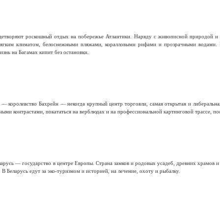
ицетворяют роскошный отдых на побережье Атлантики. Наряду с живописной природой и 
мягким климатом, белоснежными пляжами, коралловыми рифами и прозрачными водами.
изнь на Багамах кипит без остановки.
 — королевство Бахрейн — некогда крупный центр торговли, самая открытая и либеральная
ыми контрастами, покататься на верблюдах и на профессиональной картинговой трассе, по
арусь — государство в центре Европы. Страна замков и родовых усадеб, древних храмов 
 В Беларусь едут за эко-туризмом и историей, на лечение, охоту и рыбалку.