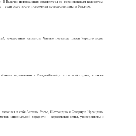
е. В Бельгии потрясающая архитектура со средневековым колоритом,
 – ради всего этого и стремятся путешественники в Бельгию.
тей, комфортным климатом. Чистые песчаные пляжи Черного моря,
бными карнавалами в Рио-де-Жанейро и по всей стране, а также
— включает в себя Англию, Уэльс, Шотландию и Северную Ирландию.
метов национальной гордости — королевская семья, университеты и