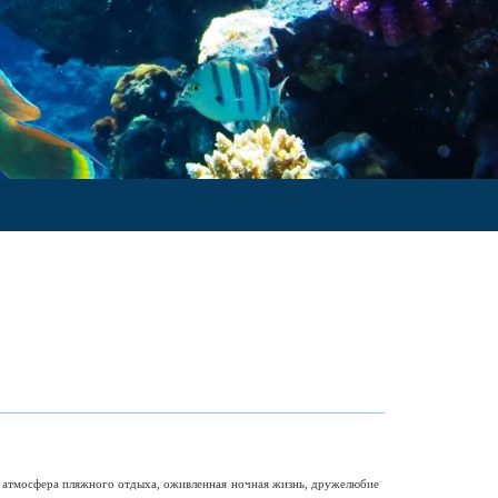
я атмосфера пляжного отдыха, оживленная ночная жизнь, дружелюбие