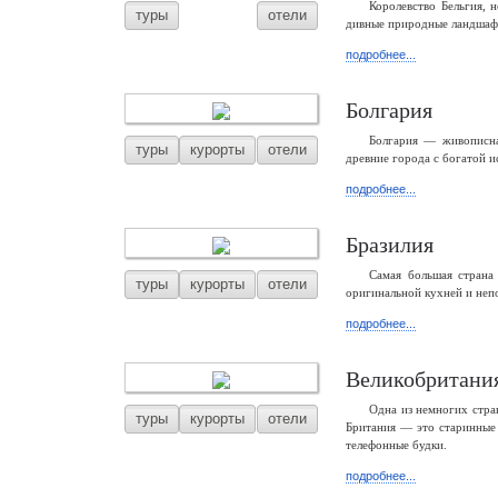
Королевство Бельгия, 
туры
отели
дивные природные ландшафты
подробнее...
Болгария
Болгария — живописна
туры
курорты
отели
древние города с богатой и
подробнее...
Бразилия
Самая большая страна
туры
курорты
отели
оригинальной кухней и неп
подробнее...
Великобритани
Одна из немногих стра
туры
курорты
отели
Британия — это старинные 
телефонные будки.
подробнее...