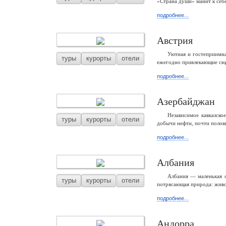
«Страна души» манит к себ
подробнее...
Австрия
Уютная и гостеприимна
туры
курорты
отели
ежегодно привлекающие сюд
подробнее...
Азербайджан
Независимое кавказско
туры
курорты
отели
добычи нефти, почти полови
подробнее...
Албания
Албания — маленькая с
туры
курорты
отели
потрясающая природа: живо
подробнее...
Андорра