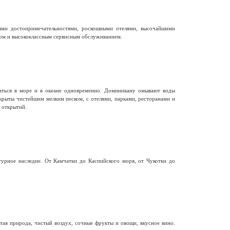
ыми достопримечательностями, роскошными отелями, высочайшими
ом и высококлассным сервисным обслуживанием.
паться в море и в океане одновременно. Доминикану омывают воды
крыты чистейшим мелким песком, с отелями, парками, ресторанами и
 открытий.
турное наследие. От Камчатки до Каспийского моря, от Чукотки до
ая природа, чистый воздух, сочные фрукты и овощи, вкусное вино.