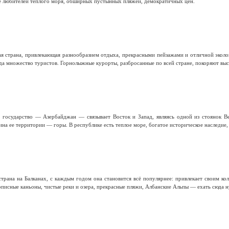
е любителей теплого моря, обширных пустынных пляжей, демократичных цен.
я страна, привлекающая разнообразием отдыха, прекрасными пейзажами и отличной эколо
а множество туристов. Горнолыжные курорты, разбросанные по всей стране, покоряют высо
е государство — Азербайджан — связывает Восток и Запад, являясь одной из стоянок В
на ее территории — горы. В республике есть теплое море, богатое историческое наследие,
трана на Балканах, с каждым годом она становится всё популярнее: привлекает своим к
писные каньоны, чистые реки и озера, прекрасные пляжи, Албанские Альпы — ехать сюда н