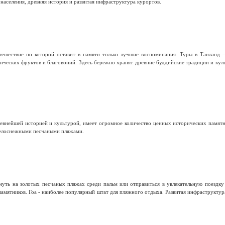
населения, древняя история и развитая инфраструктура курортов.
тешествие по которой оставит в памяти только лучшие воспоминания. Туры в Таиланд 
тических фруктов и благовоний. Здесь бережно хранят древние буддийские традиции и кул
евнейшей историей и культурой, имеет огромное количество ценных исторических памятн
елоснежными песчаными пляжами.
ть на золотых песчаных пляжах среди пальм или отправиться в увлекательную поездку п
амятников. Гоа - наиболее популярный штат для пляжного отдыха. Развитая инфраструкту