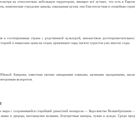
несмотря на относительно небольшую территорию, вмещает всё лучшее, что есть в Европ
, живописные городские каналы, изысканная кухня, она благополучная и спокойная страна
я и гостеприимная страна с родственной культурой, множеством достопримечательнос
сторией и невысокие цены на отдых привлекают сюда тысячи туристов уже многие годы.
 Южной Америки, известная своими шикарными пляжами, шумными праздниками, масшта
овторимым колоритом.
я
н мира с сохранившейся старейшей династией монархов — Королевство Великобритания 
замки и дворцы, шотландские волынки, безупречные манеры, туман и дожди. Среди пред