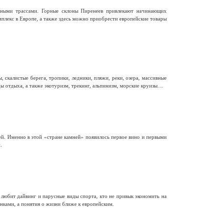
ными трассами. Горные склоны Пиренеев привлекают начинающих
лекс в Европе, а также здесь можно приобрести европейские товары
калистые берега, тропики, ледники, пляжи, реки, озера, массивные
ы отдыха, а также экотуризм, трекинг, альпинизм, морские круизы…
й. Именно в этой «стране камней» появилось первое вино и первыми
.
 любит дайвинг и парусные виды спорта, кто не привык экономить на
нками, а понятия о жизни ближе к европейским.