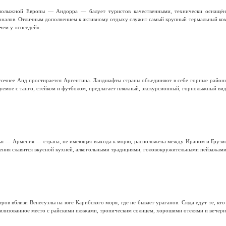
рнолыжной Европы — Андорра — балует туристов качественными, технически оснащён
налов. Отличным дополнением к активному отдыху служит самый крупный термальный комп
 чем у «соседей».
чнее Анд простирается Аргентина. Ландшафты страны объединяют в себе горные районы, с
руемое с танго, стейком и футболом, предлагает пляжный, экскурсионный, горнолыжный вид
зья — Армения — страна, не имеющая выхода к морю, расположена между Ираном и Грузие
ения славится вкусной кухней, алкогольными традициями, головокружительными пейзажами
ров вблизи Венесуэлы на юге Карибского моря, где не бывает ураганов. Сюда едут те, кто
вилизованное место с райскими пляжами, тропическим солнцем, хорошими отелями и вечери