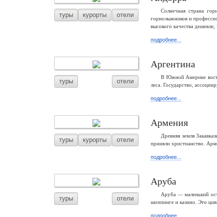
Солнечная страна го
туры
курорты
отели
горнолыжников и профессио
высокого качества дешевле,
подробнее...
Аргентина
В Южной Америке восто
туры
отели
леса. Государство, ассоции
подробнее...
Армения
Древняя земля Закавка
туры
курорты
отели
приняли христианство. Арм
подробнее...
Аруба
Аруба — маленький ост
туры
отели
шоппинге и казино. Это ци
подробнее...