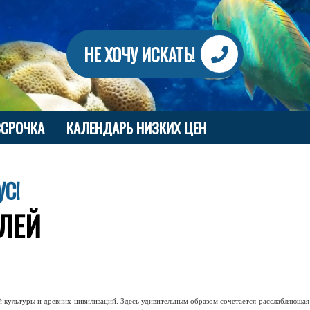
НЕ ХОЧУ ИСКАТЬ!
ССРОЧКА
КАЛЕНДАРЬ НИЗКИХ ЦЕН
УС!
ЕЛЕЙ
 культуры и древних цивилизаций. Здесь удивительным образом сочетается расслабляюща