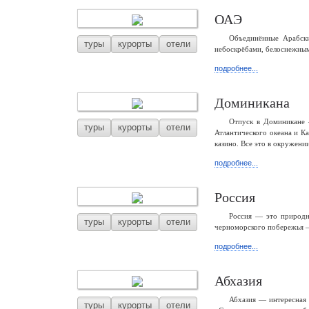
ОАЭ
Объединённые Арабски
туры
курорты
отели
небоскрёбами, белоснежным
подробнее...
Доминикана
Отпуск в Доминикане 
туры
курорты
отели
Атлантического океана и К
казино. Все это в окружени
подробнее...
Россия
Россия — это природны
туры
курорты
отели
черноморского побережья —
подробнее...
Абхазия
Абхазия — интересная 
туры
курорты
отели