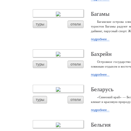
Багамы
Багамские острова ол
туры
отели
туристов Багамы радуют 
дайвинг, парусный спорт. Ж
подробнее...
Бахрейн
Островное государство
туры
отели
пляжным отдыхом и восточн
подробнее...
Беларусь
«Синеокий край» — Бел
туры
отели
климат и красивую природу.
подробнее...
Бельгия