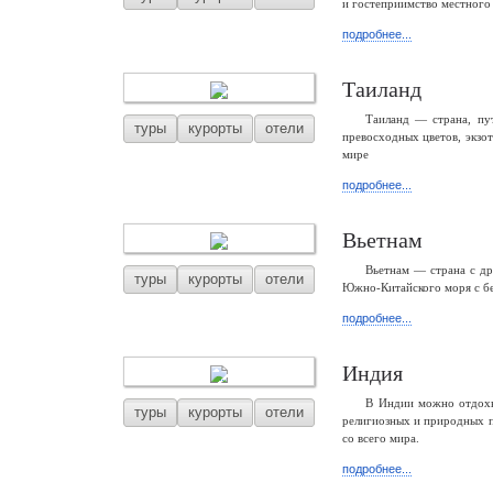
и гостеприимство местного 
подробнее...
Таиланд
Таиланд — страна, пу
туры
курорты
отели
превосходных цветов, экзо
мире
подробнее...
Вьетнам
Вьетнам — страна с др
туры
курорты
отели
Южно-Китайского моря с б
подробнее...
Индия
В Индии можно отдохну
туры
курорты
отели
религиозных и природных п
со всего мира.
подробнее...