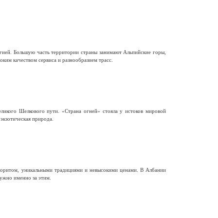
гией. Большую часть территории страны занимают Альпийские горы,
ким качеством сервиса и разнообразием трасс.
еликого Шелкового пути. «Страна огней» стояла у истоков мировой
 экзотическая природа.
олоритом, уникальными традициями и невысокими ценами. В Албании
ужно именно за этим.