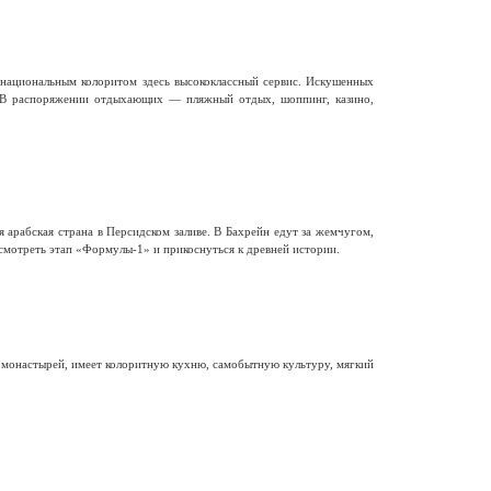
национальным колоритом здесь высококлассный сервис. Искушенных
 В распоряжении отдыхающих — пляжный отдых, шоппинг, казино,
 арабская страна в Персидском заливе. В Бахрейн едут за жемчугом,
смотреть этап «Формулы-1» и прикоснуться к древней истории.
и монастырей, имеет колоритную кухню, самобытную культуру, мягкий