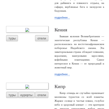
для дайвинга и пляжного отдыха, на
сафари, верблюжьи бега и экскурсии к
бедуинам.
подробнее...
Кения
Бывшая колония Великобритании —
туры
отели
экзотическая республика Кения —
расположилась на восточноафриканском
побережье Индийского океана. Эта
экваториальная страна обладает пляжами,
кораллами, мангровыми зарослями,
кофейными плантациями. Самое
интересное в Кении — ее природный и
животный мир.
подробнее...
Кипр
Кипр отнюдь не случайно привлекает
туры
курорты
отели
миллионы туристов со всей планеты.
Жаркое солнце и чистые пляжи, голубое
небо и здоровый климат — эти критерии
во многом определяют выбор места