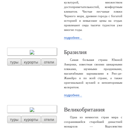
культурой, множеством
достопримечательностей, комфортным
климатом. Чистые песчаные пляжи
Черного моря, древние города с богатой
историей и невысокие цены на отдых
привлекают сюда тысячи туристов уже
многие годы.
подробнее...
Бразилия
Самая большая страна Южной
туры
курорты
отели
Америки, известная своими шикарными
пляжами, шумными праздниками,
масштабными карнавалами в Рио-де-
Жанейро и по всей стране, а также
оригинальной кухней и неповторимым
колоритом.
подробнее...
Великобритания
Одна из немногих стран мира с
туры
курорты
отели
сохранившейся старейшей династией
монархов — Королевство