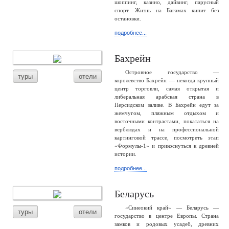
шоппинг, казино, дайвинг, парусный
спорт. Жизнь на Багамах кипит без
остановки.
подробнее...
Бахрейн
Островное государство —
туры
отели
королевство Бахрейн — некогда крупный
центр торговли, самая открытая и
либеральная арабская страна в
Персидском заливе. В Бахрейн едут за
жемчугом, пляжным отдыхом и
восточными контрастами, покататься на
верблюдах и на профессиональной
картинговой трассе, посмотреть этап
«Формулы-1» и прикоснуться к древней
истории.
подробнее...
Беларусь
«Синеокий край» — Беларусь —
туры
отели
государство в центре Европы. Страна
замков и родовых усадеб, древних