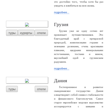
это достойно того, чтобы хотя бы раз
увидеть и влюбиться на всю жизнь.
подробнее...
Грузия
Грузия уже не одну сотню лет
туры
курорты
отели
привлекает путешественников. Это
благодатный край с прекрасной
природой, живописными горами и
зелеными долинами, очень красивыми
пляжами, щедрыми минеральными
источниками, тостами и вином,
вкуснейшей едой и грузинским
радушием.
подробнее...
Дания
Гостеприимное и развитое
туры
отели
скандинавское государство Дания
олицетворяет собой символ стабильности
и финансового благополучия. Самое
старое европейское морское королевство
ассоциируется с замками и