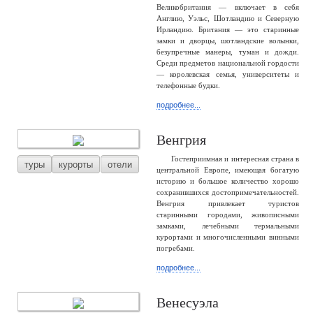
Великобритания — включает в себя
Англию, Уэльс, Шотландию и Северную
Ирландию. Британия — это старинные
замки и дворцы, шотландские волынки,
безупречные манеры, туман и дожди.
Среди предметов национальной гордости
— королевская семья, университеты и
телефонные будки.
подробнее...
Венгрия
Гостеприимная и интересная страна в
туры
курорты
отели
центральной Европе, имеющая богатую
историю и большое количество хорошо
сохранившихся достопримечательностей.
Венгрия привлекает туристов
старинными городами, живописными
замками, лечебными термальными
курортами и многочисленными винными
погребами.
подробнее...
Венесуэла