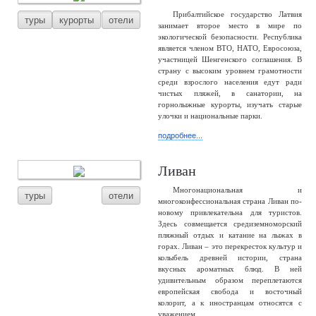
Прибалтийское государство Латвия
туры
курорты
отели
занимает второе место в мире по
экологической безопасности. Республика
является членом ВТО, НАТО, Евросоюза,
участницей Шенгенского соглашения. В
страну с высоким уровнем грамотности
среди взрослого населения едут ради
чистых пляжей, в санатории, на
горнолыжные курорты, изучать старые
улочки и национальные парки.
подробнее...
Ливан
Многонациональная и
туры
отели
многоконфессиональная страна Ливан по-
новому привлекательна для туристов.
Здесь совмещается средиземноморский
пляжный отдых и катание на лыжах в
горах. Ливан – это перекресток культур и
колыбель древней истории, страна
вкусных ароматных блюд. В ней
удивительным образом переплетаются
европейская свобода и восточный
колорит, а к иностранцам относятся с
уважением.