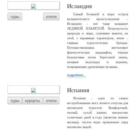
Исландия
Самый большой в мире остров
туры
отели
вулканического происхождения –
Исландию – всё чаще называют
ЛЕДЯНОЙ ПЛАНЕТОЙ. Нетронутость
природы и люди, сумевшие выжить на
этой, с взрывным характером, земле –
главные туристические бренды.
Путешественников впечатляют
фантастические ландшафты, чёрные
базальтовые пески береговой линии,
мощные водопады и ледники,
покрывающие дремлющие вулканы.
подробнее...
Испания
Испания - одно из самых
туры
курорты
отели
востребованных мест летнего отпуска для
миллионов туристов. Комфортный,
теплый, сухой климат, множество
солнечных дней в году (включая зимние
месяцы), чистое море привлекают сюда
миллионы людей.