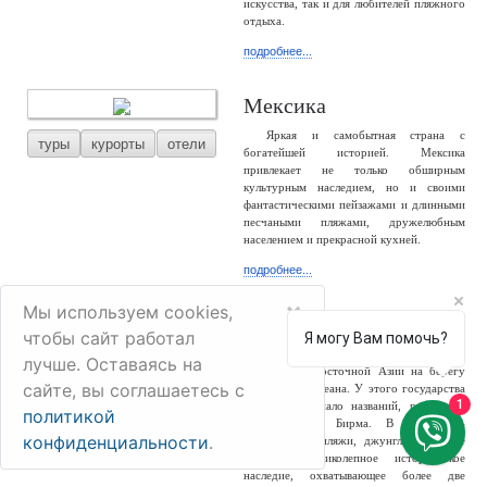
искусства, так и для любителей пляжного
отдыха.
подробнее...
Мексика
Яркая и самобытная страна с
туры
курорты
отели
богатейшей историей. Мексика
привлекает не только обширным
культурным наследием, но и своими
фантастическими пейзажами и длинными
песчаными пляжами, дружелюбным
населением и прекрасной кухней.
подробнее...
×
Мы используем cookies,
Мьянма
чтобы сайт работал
Я могу Вам помочь?
Мьянма – большая и разнообразная
лучше. Оставаясь на
туры
отели
страна Юго-Восточной Азии на берегу
сайте, вы соглашаетесь с
Индийского океана. У этого государства
1
сменилось немало названий, россиянам
политикой
известно как Бирма. В стране –
конфиденциальности
.
белоснежные пляжи, джунгли, снежные
горы и великолепное историческое
наследие, охватывающее более две