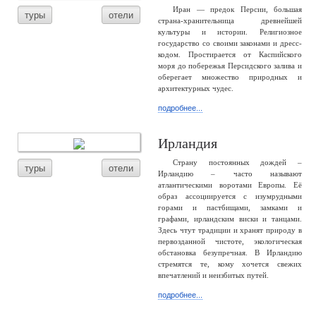
Иран — предок Персии, большая
туры
отели
страна-хранительница древнейшей
культуры и истории. Религиозное
государство со своими законами и дресс-
кодом. Простирается от Каспийского
моря до побережья Персидского залива и
оберегает множество природных и
архитектурных чудес.
подробнее...
Ирландия
Страну постоянных дождей –
туры
отели
Ирландию – часто называют
атлантическими воротами Европы. Её
образ ассоциируется с изумрудными
горами и пастбищами, замками и
графами, ирландским виски и танцами.
Здесь чтут традиции и хранят природу в
первозданной чистоте, экологическая
обстановка безупречная. В Ирландию
стремятся те, кому хочется свежих
впечатлений и неизбитых путей.
подробнее...