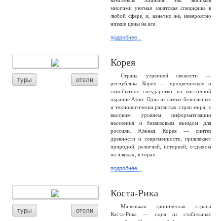
комплексы Хайнаня, так любимая
многими уютная азиатская специфика в
любой сфере, и, конечно же, невероятно
низкие цены на все.
подробнее...
Корея
Страна утренней свежести —
туры
отели
республика Корея — процветающее и
самобытное государство на восточной
окраине Азии. Одна из самых безопасных
и технологически развитых стран мира, с
высоким уровнем информатизации
населения и безвизовым въездом для
россиян. Южная Корея — синтез
древности и современности, привлекает
природой, религией, историей, отдыхом
на пляжах, в горах.
подробнее...
Коста-Рика
Маленькая тропическая страна
туры
отели
Коста-Рика — одна из стабильных