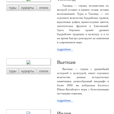
Таиланд — страна, путешествие по
туры
курорты
отели
которой оставит в памяти только лучшие
воспоминания. Туры в Таиланд — это
огромное количество буддийских храмов,
коралловых рифов, превосходных цветов,
экзотических фруктов и благовоний.
Здесь бережно хранят древние
буддийские традиции и культуру и в то
же время быстро реагируют на изменения
в современном мире
подробнее...
Вьетнам
Вьетнам — страна с древнейшей
туры
курорты
отели
историей и культурой, имеет огромное
количество ценных исторических
памятников, разнообразный ландшафт и
более 3000 км побережья богатого
Южно-Китайского моря с белоснежными
песчаными пляжами.
подробнее...
Индия