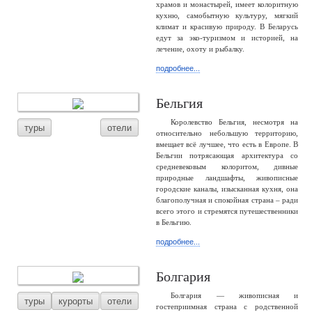
храмов и монастырей, имеет колоритную
кухню, самобытную культуру, мягкий
климат и красивую природу. В Беларусь
едут за эко-туризмом и историей, на
лечение, охоту и рыбалку.
подробнее...
Бельгия
Королевство Бельгия, несмотря на
туры
отели
относительно небольшую территорию,
вмещает всё лучшее, что есть в Европе. В
Бельгии потрясающая архитектура со
средневековым колоритом, дивные
природные ландшафты, живописные
городские каналы, изысканная кухня, она
благополучная и спокойная страна – ради
всего этого и стремятся путешественники
в Бельгию.
подробнее...
Болгария
Болгария — живописная и
туры
курорты
отели
гостеприимная страна с родственной