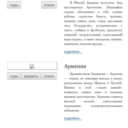
В Южной Америке восточнее Анд
туры
отели
простирается Аргентина. Ландшафты
страны объединяют в себе горные
районы, скалистые берега, тропики,
ледники, пляжи, реки, озера, массивные
леса. Государство, ассоциируемое с
танго, стейком и футболом, предлагает
пляжный, экскурсионный, горнолыжный
виды отдыха, а также экотуризм, трекинг,
альпинизм, морские круизы…
подробнее...
Армения
Древняя земля Закавказья — Армения
туры
курорты
отели
— страна, не имеющая выхода к морю,
расположена между Ираном и Грузией.
Именно в этой «стране камней»
появилось первое вино и первыми
приняли христианство. Армения славится
вкусной кухней, алкогольными
традициями, головокружительными
пейзажами.
подробнее...