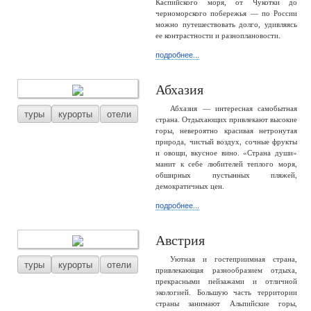
Каспийского моря, от Чукотки до
черноморского побережья — по России
можно путешествовать долго, удивляясь
ее контрастности и разноплановости.
подробнее...
Абхазия
Абхазия — интересная самобытная
туры
курорты
отели
страна. Отдыхающих привлекают высокие
горы, невероятно красивая нетронутая
природа, чистый воздух, сочные фрукты
и овощи, вкусное вино. «Страна души»
манит к себе любителей теплого моря,
обширных пустынных пляжей,
демократичных цен.
подробнее...
Австрия
Уютная и гостеприимная страна,
туры
курорты
отели
привлекающая разнообразием отдыха,
прекрасными пейзажами и отличной
экологией. Большую часть территории
страны занимают Альпийские горы,