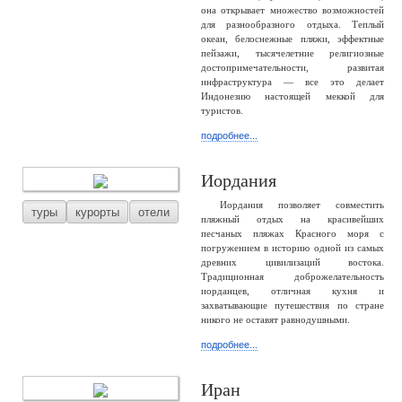
она открывает множество возможностей
для разнообразного отдыха. Теплый
океан, белоснежные пляжи, эффектные
пейзажи, тысячелетние религиозные
достопримечательности, развитая
инфраструктура — все это делает
Индонезию настоящей меккой для
туристов.
подробнее...
Иордания
Иордания позволяет совместить
туры
курорты
отели
пляжный отдых на красивейших
песчаных пляжах Красного моря с
погружением в историю одной из самых
древних цивилизаций востока.
Традиционная доброжелательность
иорданцев, отличная кухня и
захватывающие путешествия по стране
никого не оставят равнодушными.
подробнее...
Иран