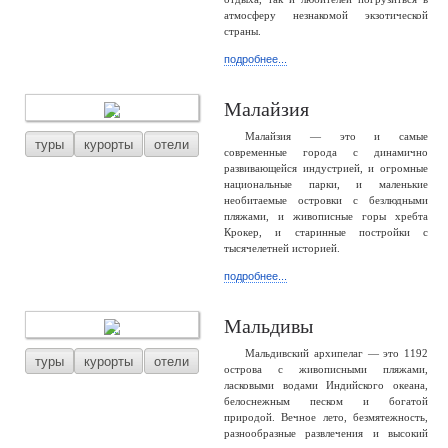
атмосферу незнакомой экзотической
страны.
подробнее...
Малайзия
Малайзия — это и самые
туры
курорты
отели
современные города с динамично
развивающейся индустрией, и огромные
национальные парки, и маленькие
необитаемые островки с безлюдными
пляжами, и живописные горы хребта
Крокер, и старинные постройки с
тысячелетней историей.
подробнее...
Мальдивы
Мальдивский архипелаг — это 1192
туры
курорты
отели
острова с живописными пляжами,
ласковыми водами Индийского океана,
белоснежным песком и богатой
природой. Вечное лето, безмятежность,
разнообразные развлечения и высокий