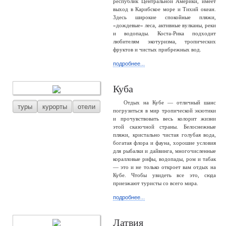
республик Центральной Америки, имеет
выход в Карибское море и Тихий океан.
Здесь широкие спокойные пляжи,
«дождевые» леса, активные вулканы, реки
и водопады. Коста-Рика подходит
любителям экотуризма, тропических
фруктов и чистых прибрежных вод.
подробнее...
Куба
Отдых на Кубе — отличный шанс
туры
курорты
отели
погрузиться в мир тропической экзотики
и прочувствовать весь колорит жизни
этой сказочной страны. Белоснежные
пляжи, кристально чистая голубая вода,
богатая флора и фауна, хорошие условия
для рыбалки и дайвинга, многочисленные
коралловые рифы, водопады, ром и табак
— это и не только откроет вам отдых на
Кубе. Чтобы увидеть все это, сюда
приезжают туристы со всего мира.
подробнее...
Латвия