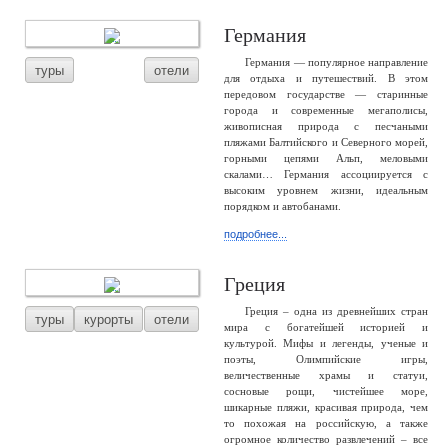
Германия
Германия — популярное направление
туры
отели
для отдыха и путешествий. В этом
передовом государстве — старинные
города и современные мегаполисы,
живописная природа с песчаными
пляжами Балтийского и Северного морей,
горными цепями Альп, меловыми
скалами… Германия ассоциируется с
высоким уровнем жизни, идеальным
порядком и автобанами.
подробнее...
Греция
Греция – одна из древнейших стран
туры
курорты
отели
мира с богатейшей историей и
культурой. Мифы и легенды, ученые и
поэты, Олимпийские игры,
величественные храмы и статуи,
сосновые рощи, чистейшее море,
шикарные пляжи, красивая природа, чем
то похожая на российскую, а также
огромное количество развлечений – все