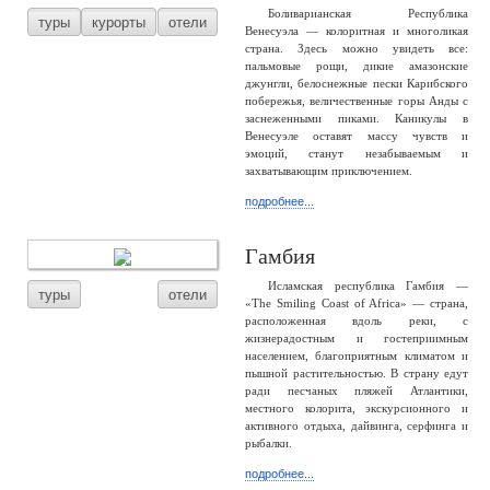
Боливарианская Республика
туры
курорты
отели
Венесуэла — колоритная и многоликая
страна. Здесь можно увидеть все:
пальмовые рощи, дикие амазонские
джунгли, белоснежные пески Карибского
побережья, величественные горы Анды с
заснеженными пиками. Каникулы в
Венесуэле оставят массу чувств и
эмоций, станут незабываемым и
захватывающим приключением.
подробнее...
Гамбия
Исламская республика Гамбия —
туры
отели
«The Smiling Coast of Africa» — страна,
расположенная вдоль реки, с
жизнерадостным и гостеприимным
населением, благоприятным климатом и
пышной растительностью. В страну едут
ради песчаных пляжей Атлантики,
местного колорита, экскурсионного и
активного отдыха, дайвинга, серфинга и
рыбалки.
подробнее...