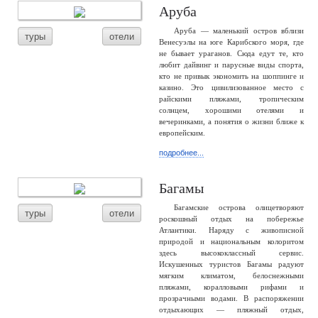
Аруба
Аруба — маленький остров вблизи
туры
отели
Венесуэлы на юге Карибского моря, где
не бывает ураганов. Сюда едут те, кто
любит дайвинг и парусные виды спорта,
кто не привык экономить на шоппинге и
казино. Это цивилизованное место с
райскими пляжами, тропическим
солнцем, хорошими отелями и
вечеринками, а понятия о жизни ближе к
европейским.
подробнее...
Багамы
Багамские острова олицетворяют
туры
отели
роскошный отдых на побережье
Атлантики. Наряду с живописной
природой и национальным колоритом
здесь высококлассный сервис.
Искушенных туристов Багамы радуют
мягким климатом, белоснежными
пляжами, коралловыми рифами и
прозрачными водами. В распоряжении
отдыхающих — пляжный отдых,