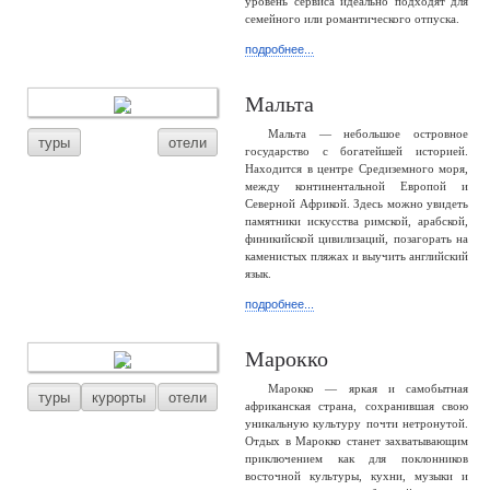
уровень сервиса идеально подходят для
семейного или романтического отпуска.
подробнее...
Мальта
Мальта — небольшое островное
туры
отели
государство с богатейшей историей.
Находится в центре Средиземного моря,
между континентальной Европой и
Северной Африкой. Здесь можно увидеть
памятники искусства римской, арабской,
финикийской цивилизаций, позагорать на
каменистых пляжах и выучить английский
язык.
подробнее...
Марокко
Марокко — яркая и самобытная
туры
курорты
отели
африканская страна, сохранившая свою
уникальную культуру почти нетронутой.
Отдых в Марокко станет захватывающим
приключением как для поклонников
восточной культуры, кухни, музыки и