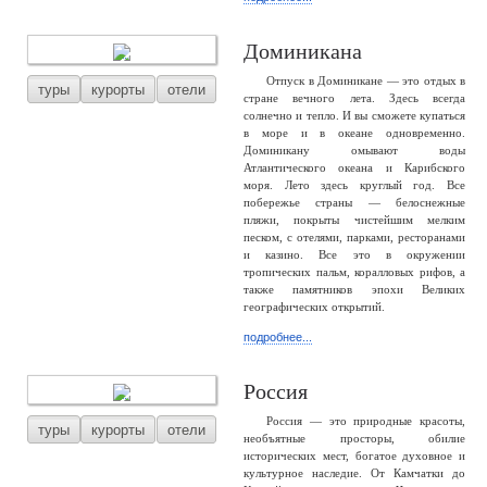
Доминикана
Отпуск в Доминикане — это отдых в
туры
курорты
отели
стране вечного лета. Здесь всегда
солнечно и тепло. И вы сможете купаться
в море и в океане одновременно.
Доминикану омывают воды
Атлантического океана и Карибского
моря. Лето здесь круглый год. Все
побережье страны — белоснежные
пляжи, покрыты чистейшим мелким
песком, с отелями, парками, ресторанами
и казино. Все это в окружении
тропических пальм, коралловых рифов, а
также памятников эпохи Великих
географических открытий.
подробнее...
Россия
Россия — это природные красоты,
туры
курорты
отели
необъятные просторы, обилие
исторических мест, богатое духовное и
культурное наследие. От Камчатки до