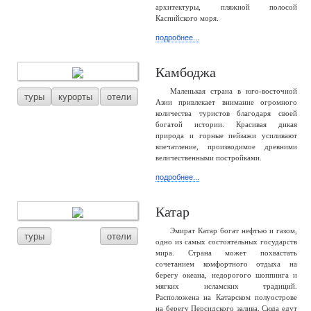
архитектуры, пляжной полосой
Каспийского моря.
подробнее...
Камбоджа
Маленькая страна в юго-восточной
туры
курорты
отели
Азии привлекает внимание огромного
количества туристов благодаря своей
богатой истории. Красивая дикая
природа и горные пейзажи усиливают
впечатление, производимое древними
величественными постройками.
подробнее...
Катар
Эмират Катар богат нефтью и газом,
туры
отели
одно из самых состоятельных государств
мира. Страна может похвастать
сочетанием комфортного отдыха на
берегу океана, недорогого шоппинга и
мягких исламских традиций.
Расположена на Катарском полуострове
на берегу Персидского залива. Сюда едут