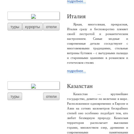
подробнее...
Италия
Яркая, многоликая, прекрасная,
туры
курорты
отели
Италия сразу и бесповоротно пленяет
своей пестротой и романтическим
настроением. Самые модные и
современные детали соседствуют с
многовековыми традициями, стильные
витрины бутиков – с вычурными палаццо
и старинными зданиями в романском и
готическом стилях
подробнее...
Казахстан
Казахстан — крупнейшее
туры
отели
государство, девятое по величине в мире.
Расположенное одновременно в Европе и
Азии на сотнях километров бескрайних
степей оно особенно подойдет тем, кто
любит безлюдную природу. Казахская
территория располагает высокими
горами, множеством озер, древними и
современными памятниками