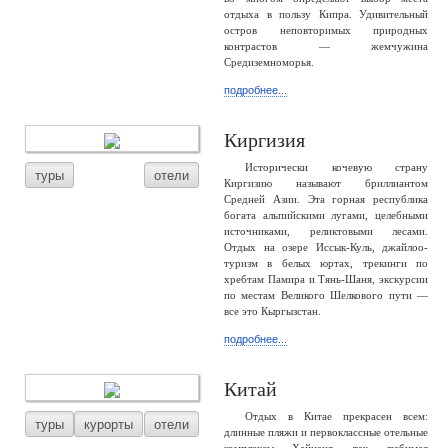
отдыха в пользу Кипра. Удивительный
остров неповторимых природных
контрастов — жемчужина
Средиземноморья.
подробнее...
Киргизия
Исторически кочевую страну
туры
отели
Киргизию называют бриллиантом
Средней Азии. Эта горная республика
богата альпийскими лугами, целебными
источниками, реликтовыми лесами.
Отдых на озере Иссык-Куль, джайлоо-
туризм в белых юртах, трекинги по
хребтам Памира и Тянь-Шаня, экскурсии
по местам Великого Шелкового пути —
все это Кыргызстан.
подробнее...
Китай
Отдых в Китае прекрасен всем:
туры
курорты
отели
длинные пляжи и первоклассные отельные