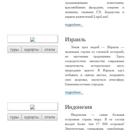
средневековыми поместьями,
красивейшими фьордами, озерами и
заливами, сказками Г.Х. Андерсена и
парком развлечений LegoLand.
подробнее...
Израиль
Земля трех морей — Израиль —
туры
курорты
отели
маленькая страна со сложной историей,
но прочными традициями. Здесь
сосредоточено множество сакральных
свидетельств, исторических мест,
природных красот. В Израиль едут
побывать в святых местах, поправить
свое здоровье, окунуться атмосферу
ближневосточных городов.
подробнее...
Индонезия
Индонезия — самая большая
туры
курорты
отели
островная страна мира. В ее состав
входит более чем 17 000 островов!
Экзотическая, уникальная, самобытная,