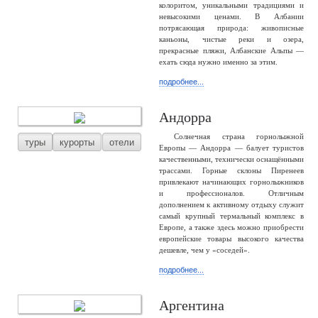
колоритом, уникальными традициями и
невысокими ценами. В Албании
потрясающая природа: живописные
каньоны, чистые реки и озера,
прекрасные пляжи, Албанские Альпы —
ехать сюда нужно именно за этим.
подробнее...
Андорра
Солнечная страна горнолыжной
туры
курорты
отели
Европы — Андорра — балует туристов
качественными, технически оснащёнными
трассами. Горные склоны Пиренеев
привлекают начинающих горнолыжников
и профессионалов. Отличным
дополнением к активному отдыху служит
самый крупный термальный комплекс в
Европе, а также здесь можно приобрести
европейские товары высокого качества
дешевле, чем у «соседей».
подробнее...
Аргентина