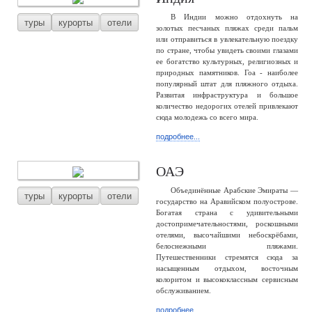
В Индии можно отдохнуть на
туры
курорты
отели
золотых песчаных пляжах среди пальм
или отправиться в увлекательную поездку
по стране, чтобы увидеть своими глазами
ее богатство культурных, религиозных и
природных памятников. Гоа - наиболее
популярный штат для пляжного отдыха.
Развитая инфраструктура и большое
количество недорогих отелей привлекают
сюда молодежь со всего мира.
подробнее...
ОАЭ
Объединённые Арабские Эмираты —
туры
курорты
отели
государство на Аравийском полуострове.
Богатая страна с удивительными
достопримечательностями, роскошными
отелями, высочайшими небоскрёбами,
белоснежными пляжами.
Путешественники стремятся сюда за
насыщенным отдыхом, восточным
колоритом и высококлассным сервисным
обслуживанием.
подробнее...