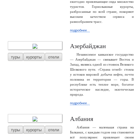
ежегодно привлекающие сюда множество
туристов. Горнолыжные курорты,
разбросанные по всей стране, покоряют
высоким качеством сервиса и
разнообразием трасс.
подробнее...
Азербайджан
Независимое кавказское государство
туры
курорты
отели
— Азербайджан — связывает Восток и
Запад, являясь одной из стоянок Великого
Шелкового пути. «Страна огней» стояла
у истоков мировой добычи нефти, почти
половина ее территории — горы. В
республике есть теплое море, богатое
историческое наследие, экзотическая
природа.
подробнее...
Албания
Албания — маленькая страна на
туры
курорты
отели
Балканах, с каждым годом она становится
всё популярнее: привлекает своим