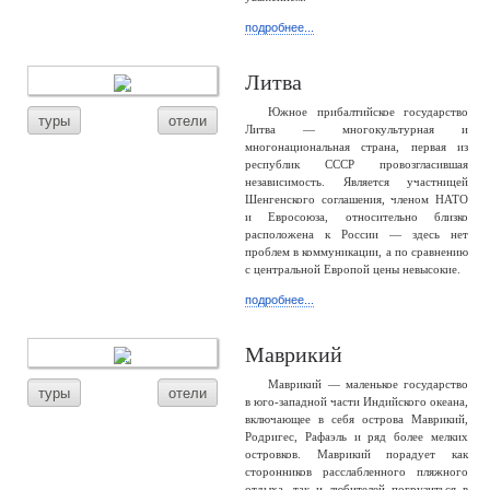
подробнее...
Литва
Южное прибалтийское государство
туры
отели
Литва — многокультурная и
многонациональная страна, первая из
республик СССР провозгласившая
независимость. Является участницей
Шенгенского соглашения, членом НАТО
и Евросоюза, относительно близко
расположена к России — здесь нет
проблем в коммуникации, а по сравнению
с центральной Европой цены невысокие.
подробнее...
Маврикий
Маврикий — маленькое государство
туры
отели
в юго-западной части Индийского океана,
включающее в себя острова Маврикий,
Родригес, Рафаэль и ряд более мелких
островков. Маврикий порадует как
сторонников расслабленного пляжного
отдыха, так и любителей погрузиться в