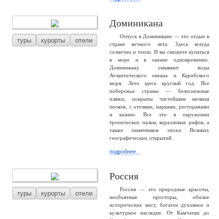
Доминикана
Отпуск в Доминикане — это отдых в
туры
курорты
отели
стране вечного лета. Здесь всегда
солнечно и тепло. И вы сможете купаться
в море и в океане одновременно.
Доминикану омывают воды
Атлантического океана и Карибского
моря. Лето здесь круглый год. Все
побережье страны — белоснежные
пляжи, покрыты чистейшим мелким
песком, с отелями, парками, ресторанами
и казино. Все это в окружении
тропических пальм, коралловых рифов, а
также памятников эпохи Великих
географических открытий.
подробнее...
Россия
Россия — это природные красоты,
туры
курорты
отели
необъятные просторы, обилие
исторических мест, богатое духовное и
культурное наследие. От Камчатки до