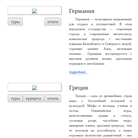
Германия
Германия — популярное направление
туры
отели
для отдыха и путешествий. В этом
передовом государстве — старинные
города и современные мегаполисы,
живописная природа с песчаными
пляжами Балтийского и Северного морей,
горными цепями Альп, меловыми
скалами… Германия ассоциируется с
высоким уровнем жизни, идеальным
порядком и автобанами.
подробнее...
Греция
Греция – одна из древнейших стран
туры
курорты
отели
мира с богатейшей историей и
культурой. Мифы и легенды, ученые и
поэты, Олимпийские игры,
величественные храмы и статуи,
сосновые рощи, чистейшее море,
шикарные пляжи, красивая природа, чем
то похожая на российскую, а также
огромное количество развлечений – все