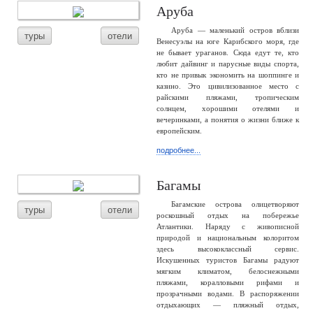
Аруба
Аруба — маленький остров вблизи
туры
отели
Венесуэлы на юге Карибского моря, где
не бывает ураганов. Сюда едут те, кто
любит дайвинг и парусные виды спорта,
кто не привык экономить на шоппинге и
казино. Это цивилизованное место с
райскими пляжами, тропическим
солнцем, хорошими отелями и
вечеринками, а понятия о жизни ближе к
европейским.
подробнее...
Багамы
Багамские острова олицетворяют
туры
отели
роскошный отдых на побережье
Атлантики. Наряду с живописной
природой и национальным колоритом
здесь высококлассный сервис.
Искушенных туристов Багамы радуют
мягким климатом, белоснежными
пляжами, коралловыми рифами и
прозрачными водами. В распоряжении
отдыхающих — пляжный отдых,