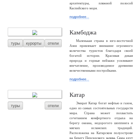
архитектуры, пляжной полосой
Каспийского моря.
подробнее...
Камбоджа
Маленькая страна в юго-восточной
туры
курорты
отели
Азии привлекает внимание огромного
количества туристов благодаря своей
богатой истории. Красивая дикая
природа и горные пейзажи усиливают
впечатление, производимое древними
величественными постройками.
подробнее...
Катар
Эмират Катар богат нефтью и газом,
туры
отели
одно из самых состоятельных государств
мира. Страна может похвастать
сочетанием комфортного отдыха на
берегу океана, недорогого шоппинга и
мягких исламских традиций.
Расположена на Катарском полуострове
на берегу Персидского залива. Сюда едут