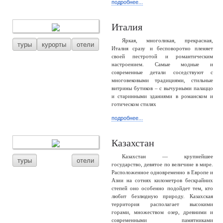
подробнее...
Италия
Яркая, многоликая, прекрасная,
туры
курорты
отели
Италия сразу и бесповоротно пленяет
своей пестротой и романтическим
настроением. Самые модные и
современные детали соседствуют с
многовековыми традициями, стильные
витрины бутиков – с вычурными палаццо
и старинными зданиями в романском и
готическом стилях
подробнее...
Казахстан
Казахстан — крупнейшее
туры
отели
государство, девятое по величине в мире.
Расположенное одновременно в Европе и
Азии на сотнях километров бескрайних
степей оно особенно подойдет тем, кто
любит безлюдную природу. Казахская
территория располагает высокими
горами, множеством озер, древними и
современными памятниками