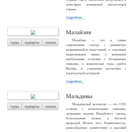
атмосферу незнакомой экзотической
страны.
подробнее...
Малайзия
Малайзия — это и самые
туры
курорты
отели
современные города с динамично
развивающейся индустрией, и огромные
национальные парки, и маленькие
необитаемые островки с безлюдными
пляжами, и живописные горы хребта
Крокер, и старинные постройки с
тысячелетней историей.
подробнее...
Мальдивы
Мальдивский архипелаг — это 1192
туры
курорты
отели
острова с живописными пляжами,
ласковыми водами Индийского океана,
белоснежным песком и богатой
природой. Вечное лето, безмятежность,
разнообразные развлечения и высокий