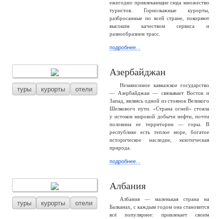
ежегодно привлекающие сюда множество
туристов. Горнолыжные курорты,
разбросанные по всей стране, покоряют
высоким качеством сервиса и
разнообразием трасс.
подробнее...
Азербайджан
Независимое кавказское государство
туры
курорты
отели
— Азербайджан — связывает Восток и
Запад, являясь одной из стоянок Великого
Шелкового пути. «Страна огней» стояла
у истоков мировой добычи нефти, почти
половина ее территории — горы. В
республике есть теплое море, богатое
историческое наследие, экзотическая
природа.
подробнее...
Албания
Албания — маленькая страна на
туры
курорты
отели
Балканах, с каждым годом она становится
всё популярнее: привлекает своим