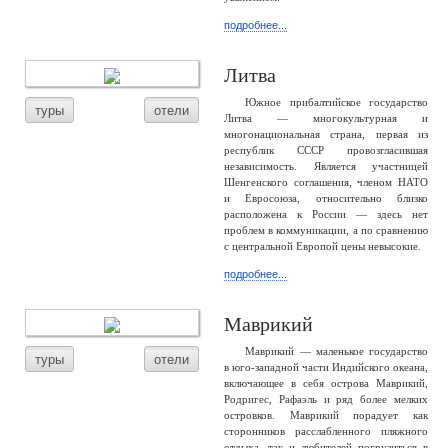
подробнее...
Литва
Южное прибалтийское государство
туры
отели
Литва — многокультурная и
многонациональная страна, первая из
республик СССР провозгласившая
независимость. Является участницей
Шенгенского соглашения, членом НАТО
и Евросоюза, относительно близко
расположена к России — здесь нет
проблем в коммуникации, а по сравнению
с центральной Европой цены невысокие.
подробнее...
Маврикий
Маврикий — маленькое государство
туры
отели
в юго-западной части Индийского океана,
включающее в себя острова Маврикий,
Родригес, Рафаэль и ряд более мелких
островков. Маврикий порадует как
сторонников расслабленного пляжного
отдыха, так и любителей погрузиться в