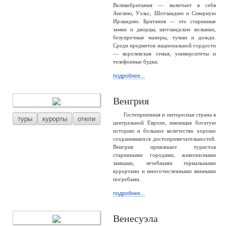
Великобритания — включает в себя
Англию, Уэльс, Шотландию и Северную
Ирландию. Британия — это старинные
замки и дворцы, шотландские волынки,
безупречные манеры, туман и дожди.
Среди предметов национальной гордости
— королевская семья, университеты и
телефонные будки.
подробнее...
Венгрия
Гостеприимная и интересная страна в
туры
курорты
отели
центральной Европе, имеющая богатую
историю и большое количество хорошо
сохранившихся достопримечательностей.
Венгрия привлекает туристов
старинными городами, живописными
замками, лечебными термальными
курортами и многочисленными винными
погребами.
подробнее...
Венесуэла