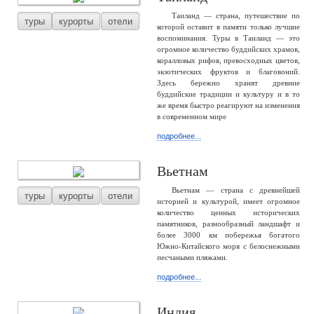
Таиланд — страна, путешествие по
туры
курорты
отели
которой оставит в памяти только лучшие
воспоминания. Туры в Таиланд — это
огромное количество буддийских храмов,
коралловых рифов, превосходных цветов,
экзотических фруктов и благовоний.
Здесь бережно хранят древние
буддийские традиции и культуру и в то
же время быстро реагируют на изменения
в современном мире
подробнее...
Вьетнам
Вьетнам — страна с древнейшей
туры
курорты
отели
историей и культурой, имеет огромное
количество ценных исторических
памятников, разнообразный ландшафт и
более 3000 км побережья богатого
Южно-Китайского моря с белоснежными
песчаными пляжами.
подробнее...
Индия