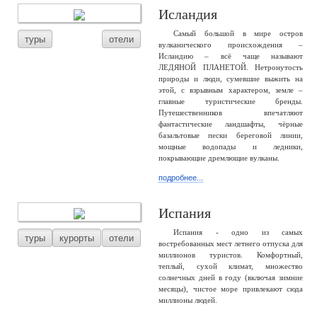
Исландия
Самый большой в мире остров
туры
отели
вулканического происхождения –
Исландию – всё чаще называют
ЛЕДЯНОЙ ПЛАНЕТОЙ. Нетронутость
природы и люди, сумевшие выжить на
этой, с взрывным характером, земле –
главные туристические бренды.
Путешественников впечатляют
фантастические ландшафты, чёрные
базальтовые пески береговой линии,
мощные водопады и ледники,
покрывающие дремлющие вулканы.
подробнее...
Испания
Испания - одно из самых
туры
курорты
отели
востребованных мест летнего отпуска для
миллионов туристов. Комфортный,
теплый, сухой климат, множество
солнечных дней в году (включая зимние
месяцы), чистое море привлекают сюда
миллионы людей.