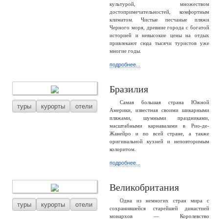
культурой, множеством
достопримечательностей, комфортным
климатом. Чистые песчаные пляжи
Черного моря, древние города с богатой
историей и невысокие цены на отдых
привлекают сюда тысячи туристов уже
многие годы.
подробнее...
Бразилия
Самая большая страна Южной
туры
курорты
отели
Америки, известная своими шикарными
пляжами, шумными праздниками,
масштабными карнавалами в Рио-де-
Жанейро и по всей стране, а также
оригинальной кухней и неповторимым
колоритом.
подробнее...
Великобритания
Одна из немногих стран мира с
туры
курорты
отели
сохранившейся старейшей династией
монархов — Королевство