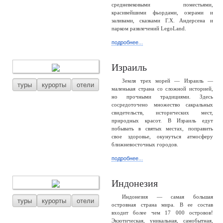
средневековыми поместьями,
красивейшими фьордами, озерами и
заливами, сказками Г.Х. Андерсена и
парком развлечений LegoLand.
подробнее...
Израиль
Земля трех морей — Израиль —
туры
курорты
отели
маленькая страна со сложной историей,
но прочными традициями. Здесь
сосредоточено множество сакральных
свидетельств, исторических мест,
природных красот. В Израиль едут
побывать в святых местах, поправить
свое здоровье, окунуться атмосферу
ближневосточных городов.
подробнее...
Индонезия
Индонезия — самая большая
туры
курорты
отели
островная страна мира. В ее состав
входит более чем 17 000 островов!
Экзотическая, уникальная, самобытная,