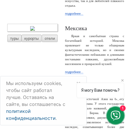
искусства, так и для любителей пляжного
отдыха.
подробнее...
Мексика
Яркая и самобытная страна с
туры
курорты
отели
богатейшей историей. Мексика
привлекает не только обширным
культурным наследием, но и своими
фантастическими пейзажами и длинными
песчаными пляжами, дружелюбным
населением и прекрасной кухней.
подробнее...
×
Мы используем cookies,
Мьянма
чтобы сайт работал
Я могу Вам помочь?
Мьянма – большая и разнообразная
лучше. Оставаясь на
туры
отели
страна Юго-Восточной Азии на берегу
сайте, вы соглашаетесь с
Индийского океана. У этого государства
1
сменилось немало названий, россиянам
политикой
известно как Бирма. В стране –
конфиденциальности
.
белоснежные пляжи, джунгли, снежные
горы и великолепное историческое
наследие, охватывающее более две