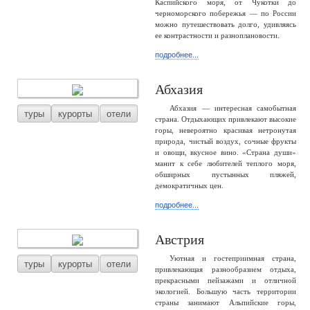
Каспийского моря, от Чукотки до
черноморского побережья — по России
можно путешествовать долго, удивляясь
ее контрастности и разноплановости.
подробнее...
Абхазия
Абхазия — интересная самобытная
туры
курорты
отели
страна. Отдыхающих привлекают высокие
горы, невероятно красивая нетронутая
природа, чистый воздух, сочные фрукты
и овощи, вкусное вино. «Страна души»
манит к себе любителей теплого моря,
обширных пустынных пляжей,
демократичных цен.
подробнее...
Австрия
Уютная и гостеприимная страна,
туры
курорты
отели
привлекающая разнообразием отдыха,
прекрасными пейзажами и отличной
экологией. Большую часть территории
страны занимают Альпийские горы,