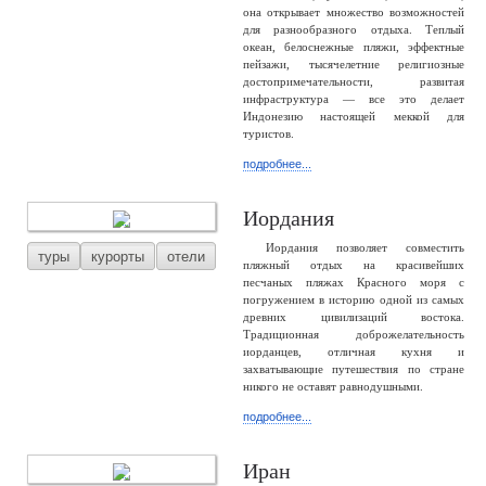
она открывает множество возможностей
для разнообразного отдыха. Теплый
океан, белоснежные пляжи, эффектные
пейзажи, тысячелетние религиозные
достопримечательности, развитая
инфраструктура — все это делает
Индонезию настоящей меккой для
туристов.
подробнее...
Иордания
Иордания позволяет совместить
туры
курорты
отели
пляжный отдых на красивейших
песчаных пляжах Красного моря с
погружением в историю одной из самых
древних цивилизаций востока.
Традиционная доброжелательность
иорданцев, отличная кухня и
захватывающие путешествия по стране
никого не оставят равнодушными.
подробнее...
Иран