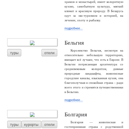
храмов и монастырей, имеет колоритную
кухню, самобытную культуру, мягкий
климат и красивую природу. В Беларусь
едут за эко-туризмом и историей, на
лечение, охоту и рыбалку.
подробнее...
Бельгия
Королевство Бельгия, несмотря на
туры
отели
относительно небольшую территорию,
вмещает всё лучшее, что есть в Европе. В
Бельгии потрясающая архитектура со
средневековым колоритом, дивные
природные ландшафты, живописные
городские каналы, изысканная кухня, она
благополучная и спокойная страна – ради
всего этого и стремятся путешественники
в Бельгию.
подробнее...
Болгария
Болгария — живописная и
туры
курорты
отели
гостеприимная страна с родственной