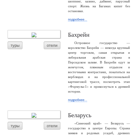
шоппинг, казино, дайвинг, парусный
спорт. Жизнь на Багамах кипит без
остановки.
подробнее...
Бахрейн
Островное государство —
туры
отели
королевство Бахрейн — некогда крупный
центр торговли, самая открытая и
либеральная арабская страна в
Персидском заливе. В Бахрейн едут за
жемчугом, пляжным отдыхом и
восточными контрастами, покататься на
верблюдах и на профессиональной
картинговой трассе, посмотреть этап
«Формулы-1» и прикоснуться к древней
истории.
подробнее...
Беларусь
«Синеокий край» — Беларусь —
туры
отели
государство в центре Европы. Страна
замков и родовых усадеб, древних