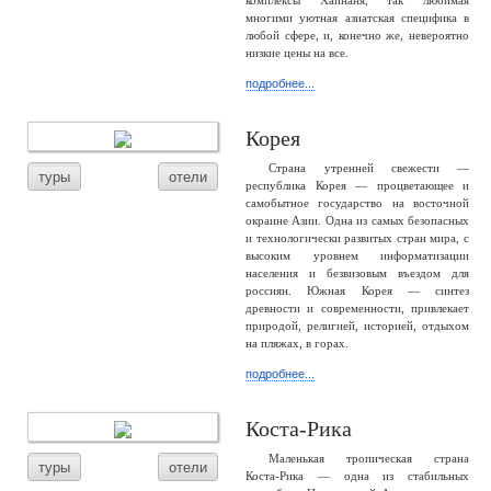
комплексы Хайнаня, так любимая
многими уютная азиатская специфика в
любой сфере, и, конечно же, невероятно
низкие цены на все.
подробнее...
Корея
Страна утренней свежести —
туры
отели
республика Корея — процветающее и
самобытное государство на восточной
окраине Азии. Одна из самых безопасных
и технологически развитых стран мира, с
высоким уровнем информатизации
населения и безвизовым въездом для
россиян. Южная Корея — синтез
древности и современности, привлекает
природой, религией, историей, отдыхом
на пляжах, в горах.
подробнее...
Коста-Рика
Маленькая тропическая страна
туры
отели
Коста-Рика — одна из стабильных