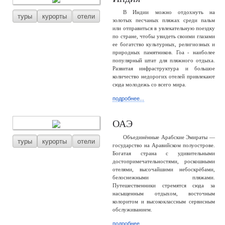
В Индии можно отдохнуть на
туры
курорты
отели
золотых песчаных пляжах среди пальм
или отправиться в увлекательную поездку
по стране, чтобы увидеть своими глазами
ее богатство культурных, религиозных и
природных памятников. Гоа - наиболее
популярный штат для пляжного отдыха.
Развитая инфраструктура и большое
количество недорогих отелей привлекают
сюда молодежь со всего мира.
подробнее...
ОАЭ
Объединённые Арабские Эмираты —
туры
курорты
отели
государство на Аравийском полуострове.
Богатая страна с удивительными
достопримечательностями, роскошными
отелями, высочайшими небоскрёбами,
белоснежными пляжами.
Путешественники стремятся сюда за
насыщенным отдыхом, восточным
колоритом и высококлассным сервисным
обслуживанием.
подробнее...