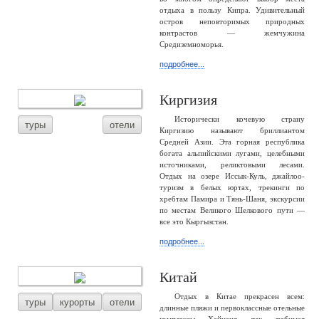
отдыха в пользу Кипра. Удивительный
остров неповторимых природных
контрастов — жемчужина
Средиземноморья.
подробнее...
Киргизия
Исторически кочевую страну
туры
отели
Киргизию называют бриллиантом
Средней Азии. Эта горная республика
богата альпийскими лугами, целебными
источниками, реликтовыми лесами.
Отдых на озере Иссык-Куль, джайлоо-
туризм в белых юртах, трекинги по
хребтам Памира и Тянь-Шаня, экскурсии
по местам Великого Шелкового пути —
все это Кыргызстан.
подробнее...
Китай
Отдых в Китае прекрасен всем:
туры
курорты
отели
длинные пляжи и первоклассные отельные