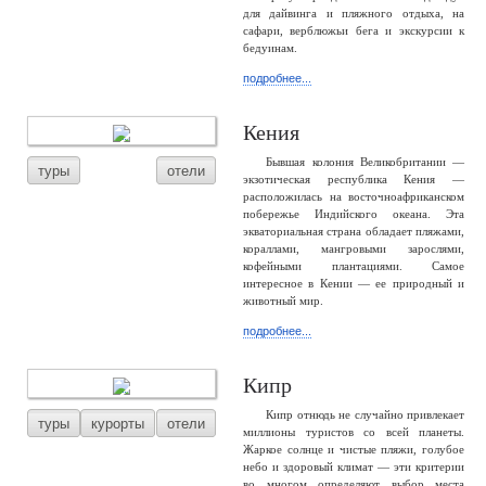
для дайвинга и пляжного отдыха, на
сафари, верблюжьи бега и экскурсии к
бедуинам.
подробнее...
Кения
Бывшая колония Великобритании —
туры
отели
экзотическая республика Кения —
расположилась на восточноафриканском
побережье Индийского океана. Эта
экваториальная страна обладает пляжами,
кораллами, мангровыми зарослями,
кофейными плантациями. Самое
интересное в Кении — ее природный и
животный мир.
подробнее...
Кипр
Кипр отнюдь не случайно привлекает
туры
курорты
отели
миллионы туристов со всей планеты.
Жаркое солнце и чистые пляжи, голубое
небо и здоровый климат — эти критерии
во многом определяют выбор места