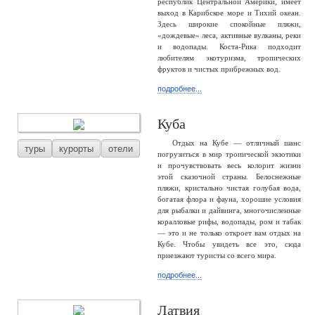
республик Центральной Америки, имеет
выход в Карибское море и Тихий океан.
Здесь широкие спокойные пляжи,
«дождевые» леса, активные вулканы, реки
и водопады. Коста-Рика подходит
любителям экотуризма, тропических
фруктов и чистых прибрежных вод.
подробнее...
Куба
Отдых на Кубе — отличный шанс
туры
курорты
отели
погрузиться в мир тропической экзотики
и прочувствовать весь колорит жизни
этой сказочной страны. Белоснежные
пляжи, кристально чистая голубая вода,
богатая флора и фауна, хорошие условия
для рыбалки и дайвинга, многочисленные
коралловые рифы, водопады, ром и табак
— это и не только откроет вам отдых на
Кубе. Чтобы увидеть все это, сюда
приезжают туристы со всего мира.
подробнее...
Латвия