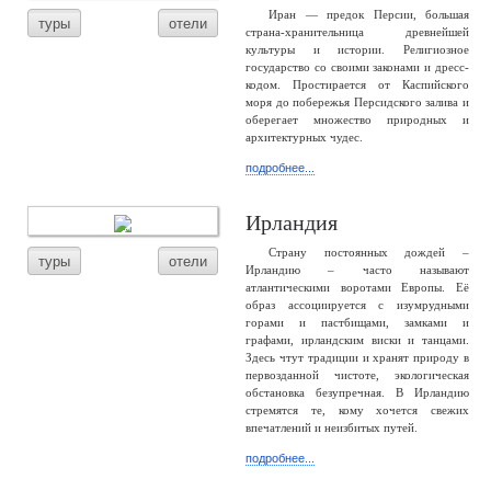
Иран — предок Персии, большая
туры
отели
страна-хранительница древнейшей
культуры и истории. Религиозное
государство со своими законами и дресс-
кодом. Простирается от Каспийского
моря до побережья Персидского залива и
оберегает множество природных и
архитектурных чудес.
подробнее...
Ирландия
Страну постоянных дождей –
туры
отели
Ирландию – часто называют
атлантическими воротами Европы. Её
образ ассоциируется с изумрудными
горами и пастбищами, замками и
графами, ирландским виски и танцами.
Здесь чтут традиции и хранят природу в
первозданной чистоте, экологическая
обстановка безупречная. В Ирландию
стремятся те, кому хочется свежих
впечатлений и неизбитых путей.
подробнее...