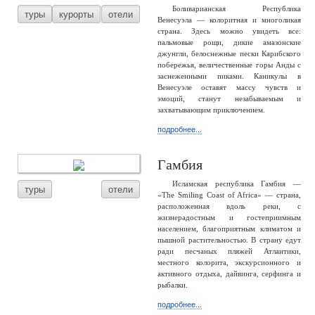
Боливарианская Республика
туры
курорты
отели
Венесуэла — колоритная и многоликая
страна. Здесь можно увидеть все:
пальмовые рощи, дикие амазонские
джунгли, белоснежные пески Карибского
побережья, величественные горы Анды с
заснеженными пиками. Каникулы в
Венесуэле оставят массу чувств и
эмоций, станут незабываемым и
захватывающим приключением.
подробнее...
Гамбия
Исламская республика Гамбия —
туры
отели
«The Smiling Coast of Africa» — страна,
расположенная вдоль реки, с
жизнерадостным и гостеприимным
населением, благоприятным климатом и
пышной растительностью. В страну едут
ради песчаных пляжей Атлантики,
местного колорита, экскурсионного и
активного отдыха, дайвинга, серфинга и
рыбалки.
подробнее...