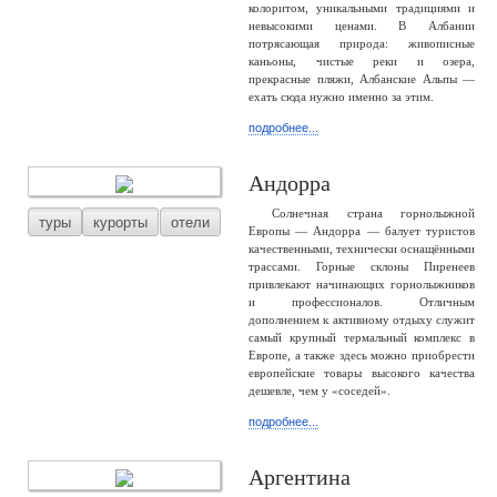
колоритом, уникальными традициями и
невысокими ценами. В Албании
потрясающая природа: живописные
каньоны, чистые реки и озера,
прекрасные пляжи, Албанские Альпы —
ехать сюда нужно именно за этим.
подробнее...
Андорра
Солнечная страна горнолыжной
туры
курорты
отели
Европы — Андорра — балует туристов
качественными, технически оснащёнными
трассами. Горные склоны Пиренеев
привлекают начинающих горнолыжников
и профессионалов. Отличным
дополнением к активному отдыху служит
самый крупный термальный комплекс в
Европе, а также здесь можно приобрести
европейские товары высокого качества
дешевле, чем у «соседей».
подробнее...
Аргентина