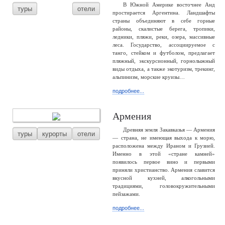
В Южной Америке восточнее Анд
туры
отели
простирается Аргентина. Ландшафты
страны объединяют в себе горные
районы, скалистые берега, тропики,
ледники, пляжи, реки, озера, массивные
леса. Государство, ассоциируемое с
танго, стейком и футболом, предлагает
пляжный, экскурсионный, горнолыжный
виды отдыха, а также экотуризм, трекинг,
альпинизм, морские круизы…
подробнее...
Армения
Древняя земля Закавказья — Армения
туры
курорты
отели
— страна, не имеющая выхода к морю,
расположена между Ираном и Грузией.
Именно в этой «стране камней»
появилось первое вино и первыми
приняли христианство. Армения славится
вкусной кухней, алкогольными
традициями, головокружительными
пейзажами.
подробнее...