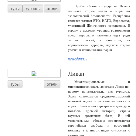
Прибалтийское государство Латвия
туры
курорты
отели
занимает второе место в мире по
экологической безопасности. Республика
является членом ВТО, НАТО, Евросоюза,
участницей Шенгенского соглашения. В
страну с высоким уровнем грамотности
среди взрослого населения едут ради
чистых пляжей, в санатории, на
горнолыжные курорты, изучать старые
улочки и национальные парки.
подробнее...
Ливан
Многонациональная и
туры
отели
многоконфессиональная страна Ливан по-
новому привлекательна для туристов.
Здесь совмещается средиземноморский
пляжный отдых и катание на лыжах в
горах. Ливан – это перекресток культур и
колыбель древней истории, страна
вкусных ароматных блюд. В ней
удивительным образом переплетаются
европейская свобода и восточный
колорит, а к иностранцам относятся с
уважением.