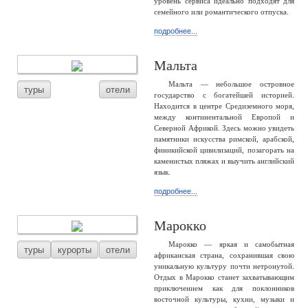
уровень сервиса идеально подходят для
семейного или романтического отпуска.
подробнее...
Мальта
Мальта — небольшое островное
туры
отели
государство с богатейшей историей.
Находится в центре Средиземного моря,
между континентальной Европой и
Северной Африкой. Здесь можно увидеть
памятники искусства римской, арабской,
финикийской цивилизаций, позагорать на
каменистых пляжах и выучить английский
язык.
подробнее...
Марокко
Марокко — яркая и самобытная
туры
курорты
отели
африканская страна, сохранившая свою
уникальную культуру почти нетронутой.
Отдых в Марокко станет захватывающим
приключением как для поклонников
восточной культуры, кухни, музыки и