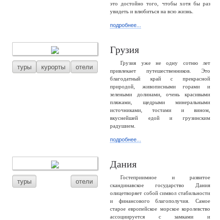
это достойно того, чтобы хотя бы раз
увидеть и влюбиться на всю жизнь.
подробнее...
Грузия
Грузия уже не одну сотню лет
туры
курорты
отели
привлекает путешественников. Это
благодатный край с прекрасной
природой, живописными горами и
зелеными долинами, очень красивыми
пляжами, щедрыми минеральными
источниками, тостами и вином,
вкуснейшей едой и грузинским
радушием.
подробнее...
Дания
Гостеприимное и развитое
туры
отели
скандинавское государство Дания
олицетворяет собой символ стабильности
и финансового благополучия. Самое
старое европейское морское королевство
ассоциируется с замками и