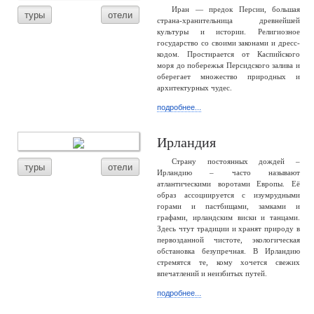
Иран — предок Персии, большая
туры
отели
страна-хранительница древнейшей
культуры и истории. Религиозное
государство со своими законами и дресс-
кодом. Простирается от Каспийского
моря до побережья Персидского залива и
оберегает множество природных и
архитектурных чудес.
подробнее...
Ирландия
Страну постоянных дождей –
туры
отели
Ирландию – часто называют
атлантическими воротами Европы. Её
образ ассоциируется с изумрудными
горами и пастбищами, замками и
графами, ирландским виски и танцами.
Здесь чтут традиции и хранят природу в
первозданной чистоте, экологическая
обстановка безупречная. В Ирландию
стремятся те, кому хочется свежих
впечатлений и неизбитых путей.
подробнее...