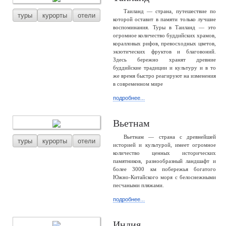
Таиланд — страна, путешествие по
туры
курорты
отели
которой оставит в памяти только лучшие
воспоминания. Туры в Таиланд — это
огромное количество буддийских храмов,
коралловых рифов, превосходных цветов,
экзотических фруктов и благовоний.
Здесь бережно хранят древние
буддийские традиции и культуру и в то
же время быстро реагируют на изменения
в современном мире
подробнее...
Вьетнам
Вьетнам — страна с древнейшей
туры
курорты
отели
историей и культурой, имеет огромное
количество ценных исторических
памятников, разнообразный ландшафт и
более 3000 км побережья богатого
Южно-Китайского моря с белоснежными
песчаными пляжами.
подробнее...
Индия