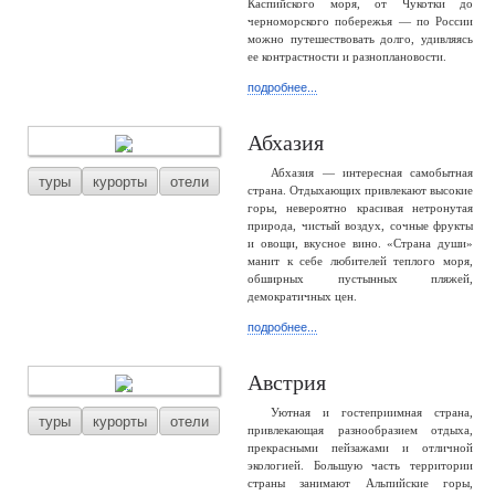
Каспийского моря, от Чукотки до
черноморского побережья — по России
можно путешествовать долго, удивляясь
ее контрастности и разноплановости.
подробнее...
Абхазия
Абхазия — интересная самобытная
туры
курорты
отели
страна. Отдыхающих привлекают высокие
горы, невероятно красивая нетронутая
природа, чистый воздух, сочные фрукты
и овощи, вкусное вино. «Страна души»
манит к себе любителей теплого моря,
обширных пустынных пляжей,
демократичных цен.
подробнее...
Австрия
Уютная и гостеприимная страна,
туры
курорты
отели
привлекающая разнообразием отдыха,
прекрасными пейзажами и отличной
экологией. Большую часть территории
страны занимают Альпийские горы,