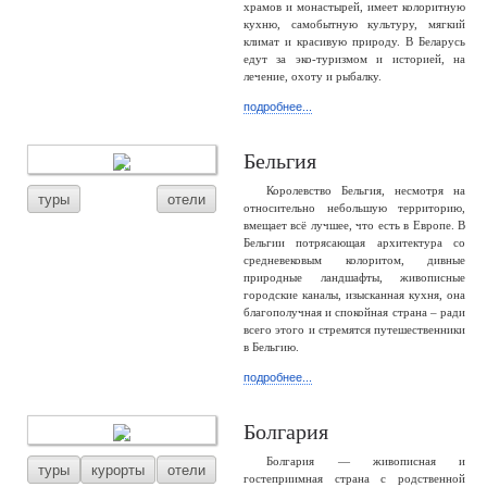
храмов и монастырей, имеет колоритную
кухню, самобытную культуру, мягкий
климат и красивую природу. В Беларусь
едут за эко-туризмом и историей, на
лечение, охоту и рыбалку.
подробнее...
Бельгия
Королевство Бельгия, несмотря на
туры
отели
относительно небольшую территорию,
вмещает всё лучшее, что есть в Европе. В
Бельгии потрясающая архитектура со
средневековым колоритом, дивные
природные ландшафты, живописные
городские каналы, изысканная кухня, она
благополучная и спокойная страна – ради
всего этого и стремятся путешественники
в Бельгию.
подробнее...
Болгария
Болгария — живописная и
туры
курорты
отели
гостеприимная страна с родственной