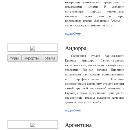
колоритом, уникальными традициями и
невысокими ценами. В Албании
потрясающая природа: живописные
каньоны, чистые реки и озера,
прекрасные пляжи, Албанские Альпы —
ехать сюда нужно именно за этим.
подробнее...
Андорра
Солнечная страна горнолыжной
туры
курорты
отели
Европы — Андорра — балует туристов
качественными, технически оснащёнными
трассами. Горные склоны Пиренеев
привлекают начинающих горнолыжников
и профессионалов. Отличным
дополнением к активному отдыху служит
самый крупный термальный комплекс в
Европе, а также здесь можно приобрести
европейские товары высокого качества
дешевле, чем у «соседей».
подробнее...
Аргентина