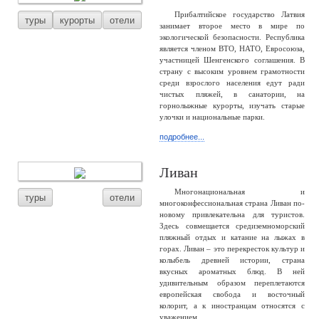
Прибалтийское государство Латвия
туры
курорты
отели
занимает второе место в мире по
экологической безопасности. Республика
является членом ВТО, НАТО, Евросоюза,
участницей Шенгенского соглашения. В
страну с высоким уровнем грамотности
среди взрослого населения едут ради
чистых пляжей, в санатории, на
горнолыжные курорты, изучать старые
улочки и национальные парки.
подробнее...
Ливан
Многонациональная и
туры
отели
многоконфессиональная страна Ливан по-
новому привлекательна для туристов.
Здесь совмещается средиземноморский
пляжный отдых и катание на лыжах в
горах. Ливан – это перекресток культур и
колыбель древней истории, страна
вкусных ароматных блюд. В ней
удивительным образом переплетаются
европейская свобода и восточный
колорит, а к иностранцам относятся с
уважением.