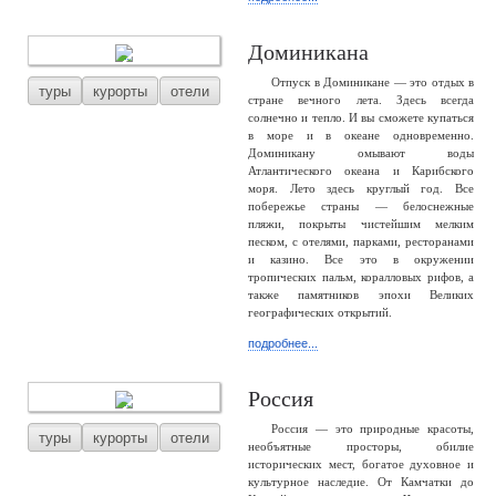
Доминикана
Отпуск в Доминикане — это отдых в
туры
курорты
отели
стране вечного лета. Здесь всегда
солнечно и тепло. И вы сможете купаться
в море и в океане одновременно.
Доминикану омывают воды
Атлантического океана и Карибского
моря. Лето здесь круглый год. Все
побережье страны — белоснежные
пляжи, покрыты чистейшим мелким
песком, с отелями, парками, ресторанами
и казино. Все это в окружении
тропических пальм, коралловых рифов, а
также памятников эпохи Великих
географических открытий.
подробнее...
Россия
Россия — это природные красоты,
туры
курорты
отели
необъятные просторы, обилие
исторических мест, богатое духовное и
культурное наследие. От Камчатки до