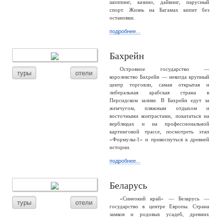
шоппинг, казино, дайвинг, парусный
спорт. Жизнь на Багамах кипит без
остановки.
подробнее...
Бахрейн
Островное государство —
туры
отели
королевство Бахрейн — некогда крупный
центр торговли, самая открытая и
либеральная арабская страна в
Персидском заливе. В Бахрейн едут за
жемчугом, пляжным отдыхом и
восточными контрастами, покататься на
верблюдах и на профессиональной
картинговой трассе, посмотреть этап
«Формулы-1» и прикоснуться к древней
истории.
подробнее...
Беларусь
«Синеокий край» — Беларусь —
туры
отели
государство в центре Европы. Страна
замков и родовых усадеб, древних