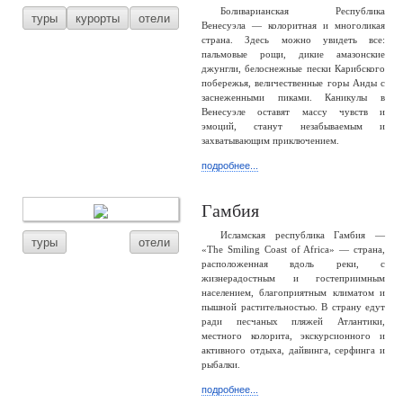
Боливарианская Республика
туры
курорты
отели
Венесуэла — колоритная и многоликая
страна. Здесь можно увидеть все:
пальмовые рощи, дикие амазонские
джунгли, белоснежные пески Карибского
побережья, величественные горы Анды с
заснеженными пиками. Каникулы в
Венесуэле оставят массу чувств и
эмоций, станут незабываемым и
захватывающим приключением.
подробнее...
Гамбия
Исламская республика Гамбия —
туры
отели
«The Smiling Coast of Africa» — страна,
расположенная вдоль реки, с
жизнерадостным и гостеприимным
населением, благоприятным климатом и
пышной растительностью. В страну едут
ради песчаных пляжей Атлантики,
местного колорита, экскурсионного и
активного отдыха, дайвинга, серфинга и
рыбалки.
подробнее...