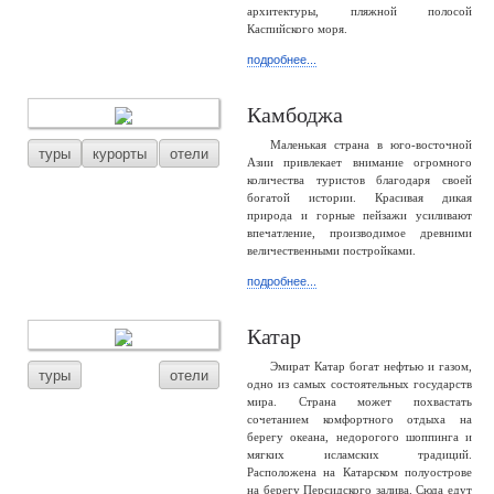
архитектуры, пляжной полосой
Каспийского моря.
подробнее...
Камбоджа
Маленькая страна в юго-восточной
туры
курорты
отели
Азии привлекает внимание огромного
количества туристов благодаря своей
богатой истории. Красивая дикая
природа и горные пейзажи усиливают
впечатление, производимое древними
величественными постройками.
подробнее...
Катар
Эмират Катар богат нефтью и газом,
туры
отели
одно из самых состоятельных государств
мира. Страна может похвастать
сочетанием комфортного отдыха на
берегу океана, недорогого шоппинга и
мягких исламских традиций.
Расположена на Катарском полуострове
на берегу Персидского залива. Сюда едут