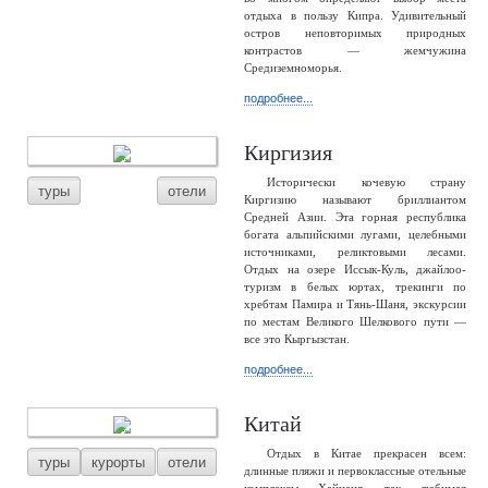
отдыха в пользу Кипра. Удивительный
остров неповторимых природных
контрастов — жемчужина
Средиземноморья.
подробнее...
Киргизия
Исторически кочевую страну
туры
отели
Киргизию называют бриллиантом
Средней Азии. Эта горная республика
богата альпийскими лугами, целебными
источниками, реликтовыми лесами.
Отдых на озере Иссык-Куль, джайлоо-
туризм в белых юртах, трекинги по
хребтам Памира и Тянь-Шаня, экскурсии
по местам Великого Шелкового пути —
все это Кыргызстан.
подробнее...
Китай
Отдых в Китае прекрасен всем:
туры
курорты
отели
длинные пляжи и первоклассные отельные