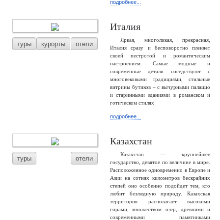
подробнее...
Италия
Яркая, многоликая, прекрасная,
туры
курорты
отели
Италия сразу и бесповоротно пленяет
своей пестротой и романтическим
настроением. Самые модные и
современные детали соседствуют с
многовековыми традициями, стильные
витрины бутиков – с вычурными палаццо
и старинными зданиями в романском и
готическом стилях
подробнее...
Казахстан
Казахстан — крупнейшее
туры
отели
государство, девятое по величине в мире.
Расположенное одновременно в Европе и
Азии на сотнях километров бескрайних
степей оно особенно подойдет тем, кто
любит безлюдную природу. Казахская
территория располагает высокими
горами, множеством озер, древними и
современными памятниками