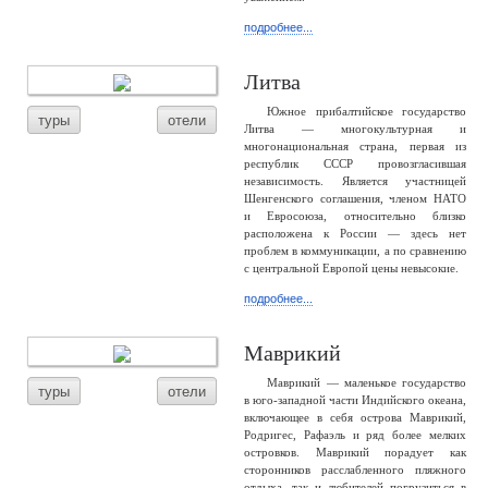
подробнее...
Литва
Южное прибалтийское государство
туры
отели
Литва — многокультурная и
многонациональная страна, первая из
республик СССР провозгласившая
независимость. Является участницей
Шенгенского соглашения, членом НАТО
и Евросоюза, относительно близко
расположена к России — здесь нет
проблем в коммуникации, а по сравнению
с центральной Европой цены невысокие.
подробнее...
Маврикий
Маврикий — маленькое государство
туры
отели
в юго-западной части Индийского океана,
включающее в себя острова Маврикий,
Родригес, Рафаэль и ряд более мелких
островков. Маврикий порадует как
сторонников расслабленного пляжного
отдыха, так и любителей погрузиться в