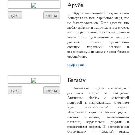
Аруба
Аруба — маленький остров вблизи
туры
отели
Венесуэлы на юге Карибского моря, где
не бывает ураганов. Сюда едут те, кто
любит дайвинг и парусные виды спорта,
кто не привык экономить на шоппинге и
казино. Это цивилизованное место с
райскими пляжами, тропическим
солнцем, хорошими отелями и
вечеринками, а понятия о жизни ближе к
европейским.
подробнее...
Багамы
Багамские острова олицетворяют
туры
отели
роскошный отдых на побережье
Атлантики. Наряду с живописной
природой и национальным колоритом
здесь высококлассный сервис.
Искушенных туристов Багамы радуют
мягким климатом, белоснежными
пляжами, коралловыми рифами и
прозрачными водами. В распоряжении
отдыхающих — пляжный отдых,