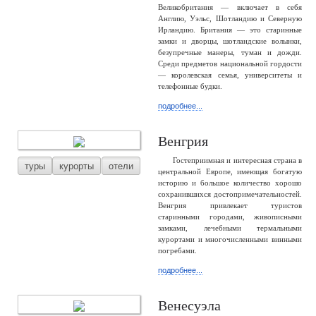
Великобритания — включает в себя
Англию, Уэльс, Шотландию и Северную
Ирландию. Британия — это старинные
замки и дворцы, шотландские волынки,
безупречные манеры, туман и дожди.
Среди предметов национальной гордости
— королевская семья, университеты и
телефонные будки.
подробнее...
Венгрия
Гостеприимная и интересная страна в
туры
курорты
отели
центральной Европе, имеющая богатую
историю и большое количество хорошо
сохранившихся достопримечательностей.
Венгрия привлекает туристов
старинными городами, живописными
замками, лечебными термальными
курортами и многочисленными винными
погребами.
подробнее...
Венесуэла