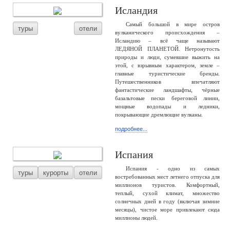
Исландия
Самый большой в мире остров
туры
отели
вулканического происхождения –
Исландию – всё чаще называют
ЛЕДЯНОЙ ПЛАНЕТОЙ. Нетронутость
природы и люди, сумевшие выжить на
этой, с взрывным характером, земле –
главные туристические бренды.
Путешественников впечатляют
фантастические ландшафты, чёрные
базальтовые пески береговой линии,
мощные водопады и ледники,
покрывающие дремлющие вулканы.
подробнее...
Испания
Испания - одно из самых
туры
курорты
отели
востребованных мест летнего отпуска для
миллионов туристов. Комфортный,
теплый, сухой климат, множество
солнечных дней в году (включая зимние
месяцы), чистое море привлекают сюда
миллионы людей.