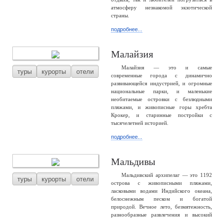
атмосферу незнакомой экзотической
страны.
подробнее...
Малайзия
Малайзия — это и самые
туры
курорты
отели
современные города с динамично
развивающейся индустрией, и огромные
национальные парки, и маленькие
необитаемые островки с безлюдными
пляжами, и живописные горы хребта
Крокер, и старинные постройки с
тысячелетней историей.
подробнее...
Мальдивы
Мальдивский архипелаг — это 1192
туры
курорты
отели
острова с живописными пляжами,
ласковыми водами Индийского океана,
белоснежным песком и богатой
природой. Вечное лето, безмятежность,
разнообразные развлечения и высокий