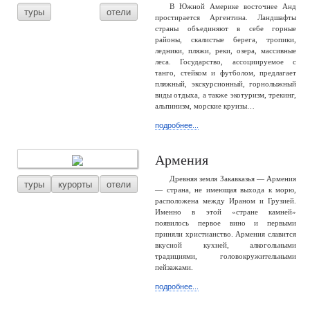
В Южной Америке восточнее Анд
туры
отели
простирается Аргентина. Ландшафты
страны объединяют в себе горные
районы, скалистые берега, тропики,
ледники, пляжи, реки, озера, массивные
леса. Государство, ассоциируемое с
танго, стейком и футболом, предлагает
пляжный, экскурсионный, горнолыжный
виды отдыха, а также экотуризм, трекинг,
альпинизм, морские круизы…
подробнее...
Армения
Древняя земля Закавказья — Армения
туры
курорты
отели
— страна, не имеющая выхода к морю,
расположена между Ираном и Грузией.
Именно в этой «стране камней»
появилось первое вино и первыми
приняли христианство. Армения славится
вкусной кухней, алкогольными
традициями, головокружительными
пейзажами.
подробнее...