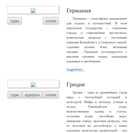
Германия
Германия — популярное направление
туры
отели
для отдыха и путешествий. В этом
передовом государстве — старинные
города и современные мегаполисы,
живописная природа с песчаными
пляжами Балтийского и Северного морей,
горными цепями Альп, меловыми
скалами… Германия ассоциируется с
высоким уровнем жизни, идеальным
порядком и автобанами.
подробнее...
Греция
Греция – одна из древнейших стран
туры
курорты
отели
мира с богатейшей историей и
культурой. Мифы и легенды, ученые и
поэты, Олимпийские игры,
величественные храмы и статуи,
сосновые рощи, чистейшее море,
шикарные пляжи, красивая природа, чем
то похожая на российскую, а также
огромное количество развлечений – все