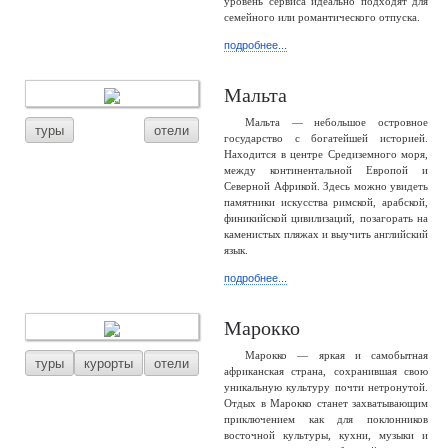
уровень сервиса идеально подходят для
семейного или романтического отпуска.
подробнее...
Мальта
Мальта — небольшое островное
туры
отели
государство с богатейшей историей.
Находится в центре Средиземного моря,
между континентальной Европой и
Северной Африкой. Здесь можно увидеть
памятники искусства римской, арабской,
финикийской цивилизаций, позагорать на
каменистых пляжах и выучить английский
язык.
подробнее...
Марокко
Марокко — яркая и самобытная
туры
курорты
отели
африканская страна, сохранившая свою
уникальную культуру почти нетронутой.
Отдых в Марокко станет захватывающим
приключением как для поклонников
восточной культуры, кухни, музыки и