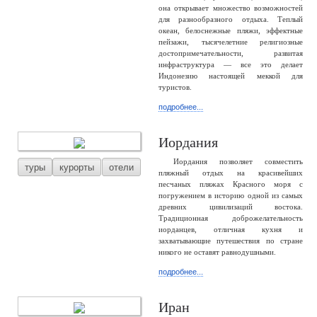
она открывает множество возможностей
для разнообразного отдыха. Теплый
океан, белоснежные пляжи, эффектные
пейзажи, тысячелетние религиозные
достопримечательности, развитая
инфраструктура — все это делает
Индонезию настоящей меккой для
туристов.
подробнее...
Иордания
Иордания позволяет совместить
туры
курорты
отели
пляжный отдых на красивейших
песчаных пляжах Красного моря с
погружением в историю одной из самых
древних цивилизаций востока.
Традиционная доброжелательность
иорданцев, отличная кухня и
захватывающие путешествия по стране
никого не оставят равнодушными.
подробнее...
Иран