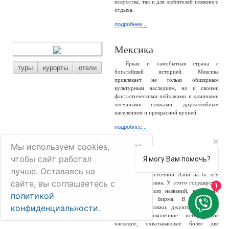
искусства, так и для любителей пляжного
отдыха.
подробнее...
Мексика
Яркая и самобытная страна с
туры
курорты
отели
богатейшей историей. Мексика
привлекает не только обширным
культурным наследием, но и своими
фантастическими пейзажами и длинными
песчаными пляжами, дружелюбным
населением и прекрасной кухней.
подробнее...
×
Мы используем cookies,
Мьянма
чтобы сайт работал
Я могу Вам помочь?
Мьянма – большая и разнообразная
лучше. Оставаясь на
туры
отели
страна Юго-Восточной Азии на берегу
сайте, вы соглашаетесь с
Индийского океана. У этого государства
1
сменилось немало названий, россиянам
политикой
известно как Бирма. В стране –
конфиденциальности
.
белоснежные пляжи, джунгли, снежные
горы и великолепное историческое
наследие, охватывающее более две