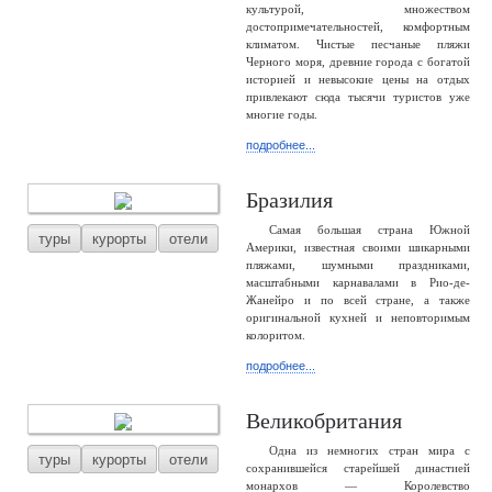
культурой, множеством
достопримечательностей, комфортным
климатом. Чистые песчаные пляжи
Черного моря, древние города с богатой
историей и невысокие цены на отдых
привлекают сюда тысячи туристов уже
многие годы.
подробнее...
Бразилия
Самая большая страна Южной
туры
курорты
отели
Америки, известная своими шикарными
пляжами, шумными праздниками,
масштабными карнавалами в Рио-де-
Жанейро и по всей стране, а также
оригинальной кухней и неповторимым
колоритом.
подробнее...
Великобритания
Одна из немногих стран мира с
туры
курорты
отели
сохранившейся старейшей династией
монархов — Королевство