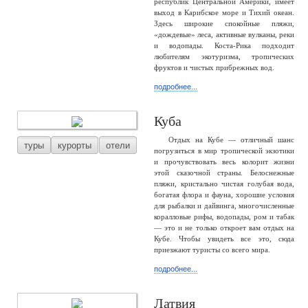
республик Центральной Америки, имеет
выход в Карибское море и Тихий океан.
Здесь широкие спокойные пляжи,
«дождевые» леса, активные вулканы, реки
и водопады. Коста-Рика подходит
любителям экотуризма, тропических
фруктов и чистых прибрежных вод.
подробнее...
Куба
Отдых на Кубе — отличный шанс
туры
курорты
отели
погрузиться в мир тропической экзотики
и прочувствовать весь колорит жизни
этой сказочной страны. Белоснежные
пляжи, кристально чистая голубая вода,
богатая флора и фауна, хорошие условия
для рыбалки и дайвинга, многочисленные
коралловые рифы, водопады, ром и табак
— это и не только откроет вам отдых на
Кубе. Чтобы увидеть все это, сюда
приезжают туристы со всего мира.
подробнее...
Латвия