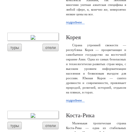
комплексы Хайнаня, так любимая
многими уютная азиатская специфика в
любой сфере, и, конечно же, невероятно
низкие цены на все.
подробнее...
Корея
Страна утренней свежести —
туры
отели
республика Корея — процветающее и
самобытное государство на восточной
окраине Азии. Одна из самых безопасных
и технологически развитых стран мира, с
высоким уровнем информатизации
населения и безвизовым въездом для
россиян. Южная Корея — синтез
древности и современности, привлекает
природой, религией, историей, отдыхом
на пляжах, в горах.
подробнее...
Коста-Рика
Маленькая тропическая страна
туры
отели
Коста-Рика — одна из стабильных