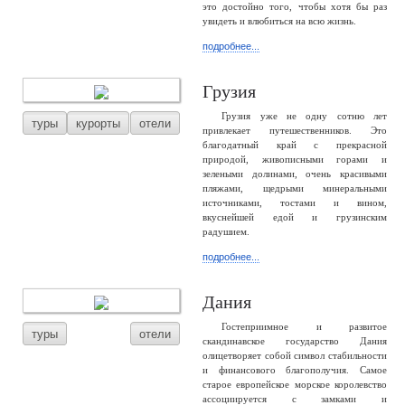
это достойно того, чтобы хотя бы раз
увидеть и влюбиться на всю жизнь.
подробнее...
Грузия
Грузия уже не одну сотню лет
туры
курорты
отели
привлекает путешественников. Это
благодатный край с прекрасной
природой, живописными горами и
зелеными долинами, очень красивыми
пляжами, щедрыми минеральными
источниками, тостами и вином,
вкуснейшей едой и грузинским
радушием.
подробнее...
Дания
Гостеприимное и развитое
туры
отели
скандинавское государство Дания
олицетворяет собой символ стабильности
и финансового благополучия. Самое
старое европейское морское королевство
ассоциируется с замками и