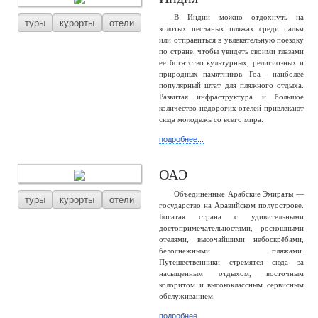
В Индии можно отдохнуть на
туры
курорты
отели
золотых песчаных пляжах среди пальм
или отправиться в увлекательную поездку
по стране, чтобы увидеть своими глазами
ее богатство культурных, религиозных и
природных памятников. Гоа - наиболее
популярный штат для пляжного отдыха.
Развитая инфраструктура и большое
количество недорогих отелей привлекают
сюда молодежь со всего мира.
подробнее...
ОАЭ
Объединённые Арабские Эмираты —
туры
курорты
отели
государство на Аравийском полуострове.
Богатая страна с удивительными
достопримечательностями, роскошными
отелями, высочайшими небоскрёбами,
белоснежными пляжами.
Путешественники стремятся сюда за
насыщенным отдыхом, восточным
колоритом и высококлассным сервисным
обслуживанием.
подробнее...