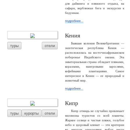
для дайвинга и пляжного отдыха, на
сафари, верблюжьи бега и экскурсии к
бедуинам.
подробнее...
Кения
Бывшая колония Великобритании —
туры
отели
экзотическая республика Кения —
расположилась на восточноафриканском
побережье Индийского океана. Эта
экваториальная страна обладает пляжами,
кораллами, мангровыми зарослями,
кофейными плантациями. Самое
интересное в Кении — ее природный и
животный мир.
подробнее...
Кипр
Кипр отнюдь не случайно привлекает
туры
курорты
отели
миллионы туристов со всей планеты.
Жаркое солнце и чистые пляжи, голубое
небо и здоровый климат — эти критерии
во многом определяют выбор места