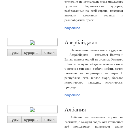
ежегодно привлекающие сюда множество
туристов. Горнолыжные курорты,
разбросанные по всей стране, покоряют
высоким качеством сервиса и
разнообразием трасс.
подробнее...
Азербайджан
Независимое кавказское государство
туры
курорты
отели
— Азербайджан — связывает Восток и
Запад, являясь одной из стоянок Великого
Шелкового пути. «Страна огней» стояла
у истоков мировой добычи нефти, почти
половина ее территории — горы. В
республике есть теплое море, богатое
историческое наследие, экзотическая
природа.
подробнее...
Албания
Албания — маленькая страна на
туры
курорты
отели
Балканах, с каждым годом она становится
всё популярнее: привлекает своим