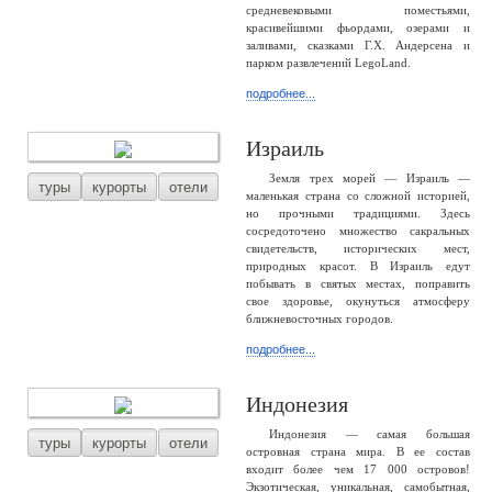
средневековыми поместьями,
красивейшими фьордами, озерами и
заливами, сказками Г.Х. Андерсена и
парком развлечений LegoLand.
подробнее...
Израиль
Земля трех морей — Израиль —
туры
курорты
отели
маленькая страна со сложной историей,
но прочными традициями. Здесь
сосредоточено множество сакральных
свидетельств, исторических мест,
природных красот. В Израиль едут
побывать в святых местах, поправить
свое здоровье, окунуться атмосферу
ближневосточных городов.
подробнее...
Индонезия
Индонезия — самая большая
туры
курорты
отели
островная страна мира. В ее состав
входит более чем 17 000 островов!
Экзотическая, уникальная, самобытная,