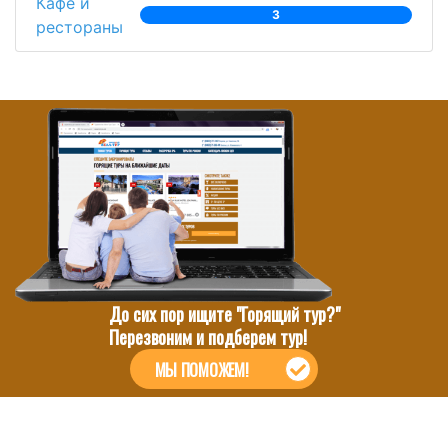
Кафе и
3
рестораны
До сих пор ищите "Горящий тур?"
Перезвоним и подберем тур!
МЫ ПОМОЖЕМ!