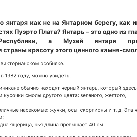
 янтаря как не на Янтарном берегу, как и
ях Пуэрто Плата? Янтарь – это одно из гл
Республики, а Музей янтаря при
 страны красоту этого ценного камня-смо
 викторианском особняке.
в 1982 году, можно увидеть:
миникане обычно находят черный янтарь, который здесь
и кусочки смолы другого цвета: зеленого, желтого,
зличные насекомые: жучки, осы, скорпионы и т. д. Эта 
и;
идна ящерица, чья длина превышает 40 см.
газин, где продаются различные ювелирные изделия.