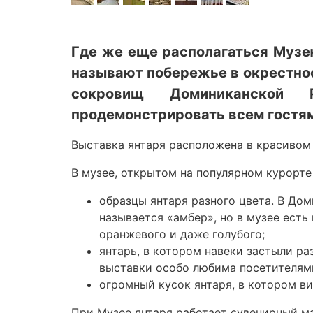
Где же еще располагаться Музею
называют побережье в окрестност
сокровищ Доминиканской 
продемонстрировать всем гостям
Выставка янтаря расположена в красивом
В музее, открытом на популярном курорте 
образцы янтаря разного цвета. В До
называется «амбер», но в музее есть 
оранжевого и даже голубого;
янтарь, в котором навеки застыли ра
выставки особо любима посетителям
огромный кусок янтаря, в котором в
При Музее янтаря работает сувенирный ма