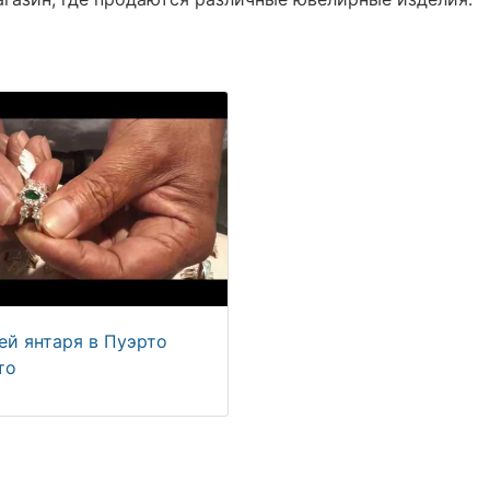
ей янтаря в Пуэрто
то