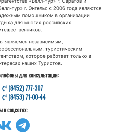
урагентства «Велл-тур» г. Саратов и
Велл-тур» г. Энгельс с 2006 года являются
адежным помощником в организации
тдыха для многих российских
утешественников.
ы являемся независимым,
рофессиональным, туристическим
гентством, которое работает только в
нтересах наших Туристов.
елефоны для консультации:
(8452) 777-307
(8453) 71-00-44
ы в соцсетях: