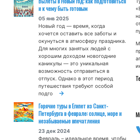
Вылеты в Новый год: как подготовиться
Т
и к чему быть готовым
«
н
05 янв 2025
о
Новый год — время, когда
п
хочется оставить все заботы и
окунуться в атмосферу праздника.
М
Для многих занятых людей с
п
хорошим доходом новогодние
а
каникулы — это уникальная
и
возможность отправиться в
Т
отпуск. Однако в этот период
путешествия требуют особой
подго
Горячие туры в Египет из Санкт-
Петербурга в феврале: солнце, море и
М
незабываемые впечатления
23 дек 2024
Февраль – идеальное время, чтобы