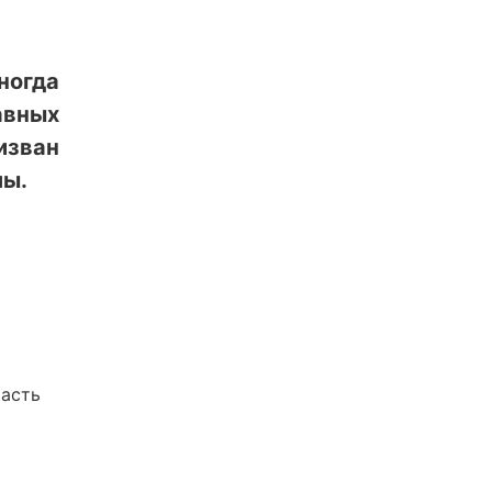
ногда
авных
зван
лы.
часть