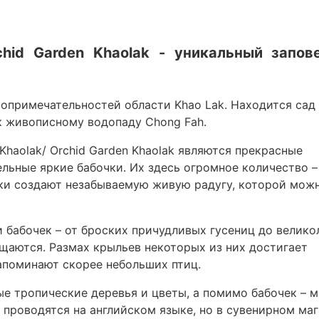
rchid Garden Khaolak - уникальный запов
опримечательностей области Khao Lak. Находится сад
к живописному водопаду Chong Fah.
Khaolak/ Orchid Garden Khaolak являются прекрасные
ельные яркие бабочки. Их здесь огромное количество –
чки создают незабываемую живую радугу, которой мож
 бабочек – от броских причудливых гусениц до велик
щаются. Размах крыльев некоторых из них достигает
апоминают скорее небольших птиц.
е тропические деревья и цветы, а помимо бабочек – м
проводятся на английском языке, но в сувенирном маг