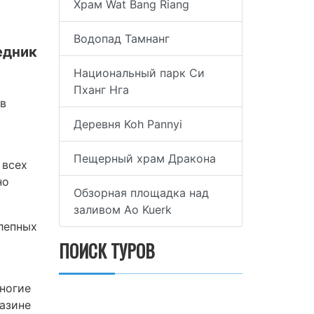
Храм Wat Bang Riang
Водопад Тамнанг
едник
Национальный парк Си
Пханг Нга
 в
Деревня Koh Pannyi
Пещерный храм Дракона
 всех
но
Обзорная площадка над
заливом Ao Kuerk
олепных
ПОИСК ТУРОВ
ногие
азине