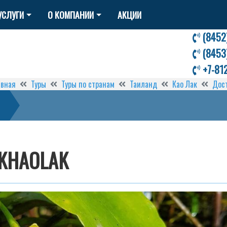
УСЛУГИ
О КОМПАНИИ
АКЦИИ
(8452
(8453
+7-81
авная
Туры
Туры по странам
Таиланд
Као Лак
Дос
 KHAOLAK