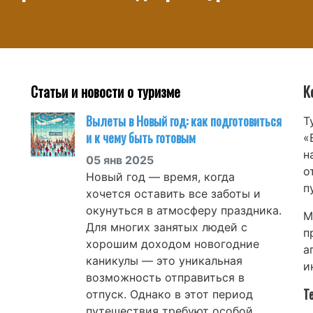
Статьи и новости о туризме
К
Вылеты в Новый год: как подготовиться
Т
и к чему быть готовым
«
н
05 янв 2025
о
Новый год — время, когда
п
хочется оставить все заботы и
окунуться в атмосферу праздника.
М
Для многих занятых людей с
п
хорошим доходом новогодние
а
каникулы — это уникальная
и
возможность отправиться в
Т
отпуск. Однако в этот период
путешествия требуют особой