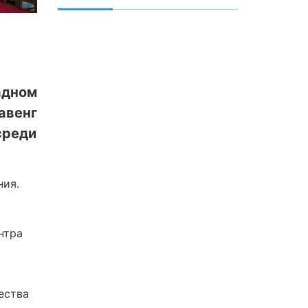
адном
авенг
среди
ния.
нтра
ества