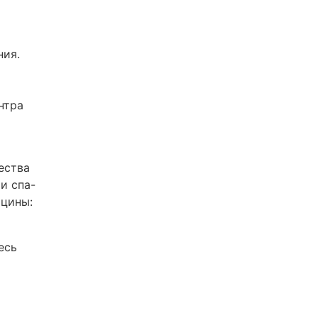
ния.
нтра
ества
и спа-
ицины:
есь