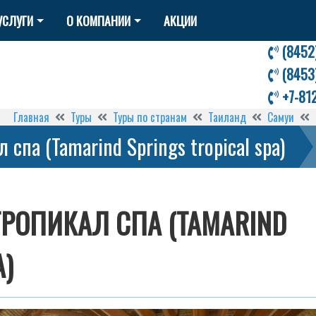
УСЛУГИ
О КОМПАНИИ
АКЦИИ
(8452
(8453
+7-81
Главная
Туры
Туры по странам
Таиланд
Самуи
спа (Tamarind Springs tropical spa)
ТРОПИКАЛ СПА (TAMARIND
A)