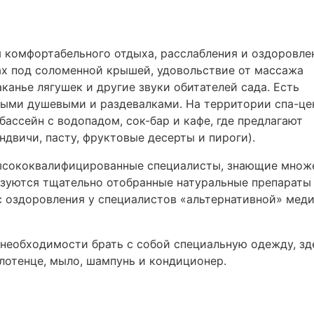
для комфортабельного отдыха, расслабления и оздоровле
х под соломенной крышей, удовольствие от массажа
аканье лягушек и другие звуки обитателей сада. Есть
нными душевыми и раздевалками. На территории спа-це
бассейн с водопадом, сок-бар и кафе, где предлагают
андвичи, пасту, фруктовые десерты и пироги).
т высококвалифицированные специалисты, знающие множ
ьзуются тщательно отобранные натуральные препараты 
с оздоровления у специалистов «альтернативной» мед
т необходимости брать с собой специальную одежду, зд
олотенце, мыло, шампунь и кондиционер.