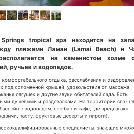
Springs tropical spa находится на зап
жду пляжами Ламаи (Lamai Beach) и Ч
 располагается на каменистом холме 
й, ручьев и водопадов.
для комфортабельного отдыха, расслабления и оздоровле
х под соломенной крышей, удовольствие от массажа
аканье лягушек и другие звуки обитателей сада. Есть
нными душевыми и раздевалками. На территории спа-це
бассейн с водопадом, сок-бар и кафе, где предлагают
андвичи, пасту, фруктовые десерты и пироги).
т высококвалифицированные специалисты, знающие множ