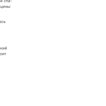
и спа-
ицины:
есь
ский
тоит