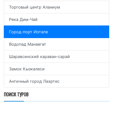
Торговый центр Аланиум
Река Дим-Чай
Город-порт Иотапе
Водопад Манавгат
Шаравсинский караван-сарай
Замок Кызкалеси
Античный город Лаэртес
ПОИСК ТУРОВ