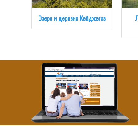
Озеро и деревня Кейджегиз
Л