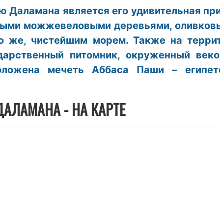
ю Даламана является его удивительная пр
тыми можжевеловыми деревьями, оливков
о же, чистейшим морем. Также на терри
дарственный питомник, окруженный век
оложена мечеть Аббаса Паши – египет
АЛАМАНА - НА КАРТЕ