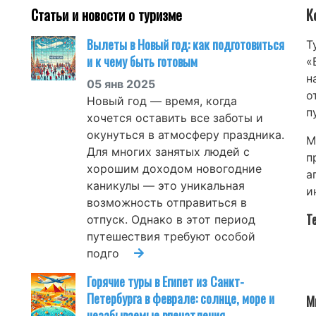
Статьи и новости о туризме
К
Вылеты в Новый год: как подготовиться
Т
и к чему быть готовым
«
н
05 янв 2025
о
Новый год — время, когда
п
хочется оставить все заботы и
окунуться в атмосферу праздника.
М
Для многих занятых людей с
п
хорошим доходом новогодние
а
каникулы — это уникальная
и
возможность отправиться в
Т
отпуск. Однако в этот период
путешествия требуют особой
подго
Горячие туры в Египет из Санкт-
Петербурга в феврале: солнце, море и
М
незабываемые впечатления