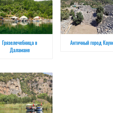
Грязелечебница в
Античный город Каун
Даламане