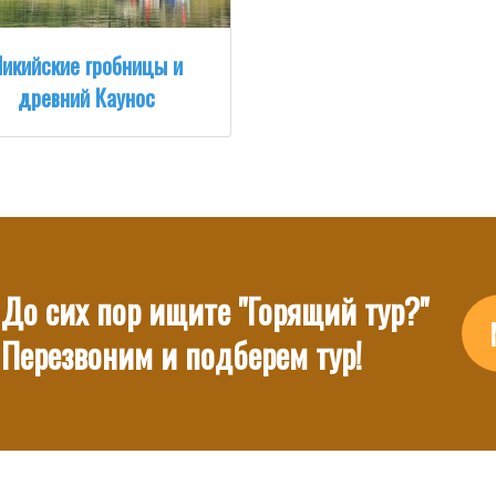
икийские гробницы и
древний Каунос
До сих пор ищите "Горящий тур?"
Перезвоним и подберем тур!