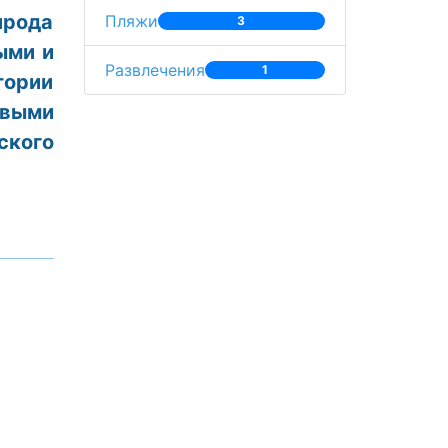
ирода
Пляжи
3
ыми и
Развлечения
1
тории
овыми
ского