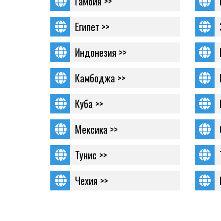
Гамбия >>
Египет >>
Индонезия >>
Камбоджа >>
Куба >>
Мексика >>
Тунис >>
Чехия >>