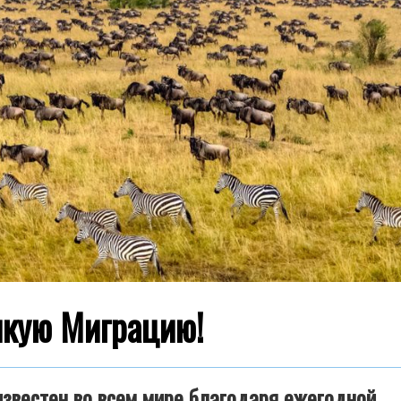
икую Миграцию!
звестен во всем мире благодаря ежегодной