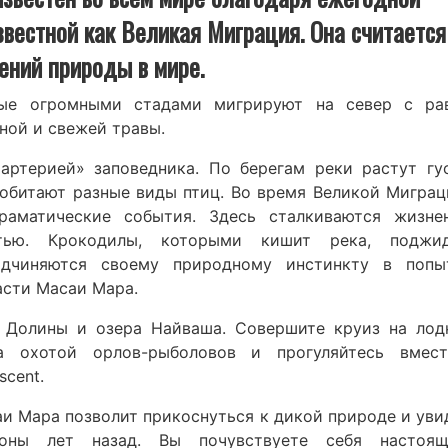
звестной как Великая Миграция. Она считается
ений природы в мире.
ые огромными стадами мигрируют на север с ра
ной и свежей травы.
артерией» заповедника. По берегам реки растут гу
 обитают разные виды птиц. Во время Великой Миграц
раматические события. Здесь сталкиваются жизне
тью. Крокодилы, которыми кишит река, поджи
дчиняются своему природному инстинкту в попы
асти Масаи Мара.
 Долины и озера Найваша. Совершите круиз на лод
за охотой орлов-рыболовов и прогуляйтесь вмес
cent.
и Мара позволит прикоснуться к дикой природе и уви
оны лет назад. Вы почувствуете себя настоя