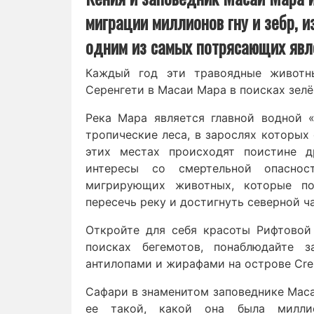
миграции миллионов гну и зебр, и
одним из самых потрясающих явл
Каждый год эти травоядные животн
Серенгети в Масаи Мара в поисках зелё
Река Мара является главной водной «
тропические леса, в зарослях которых
этих местах происходят поистине д
интересы со смертельной опаснос
мигрирующих животных, которые по
пересечь реку и достигнуть северной ч
Откройте для себя красоты Рифтовой
поисках бегемотов, понаблюдайте 
антилопами и жирафами на острове Cres
Сафари в знаменитом заповеднике Маса
ее такой, какой она была милли