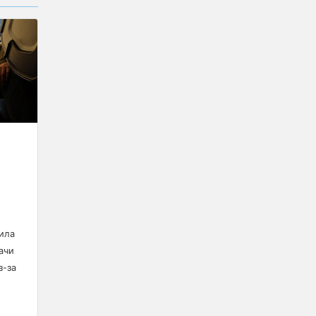
ила
ачи
з-за