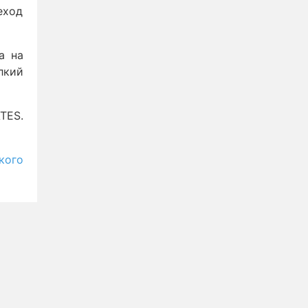
еход
а на
лкий
TES.
кого