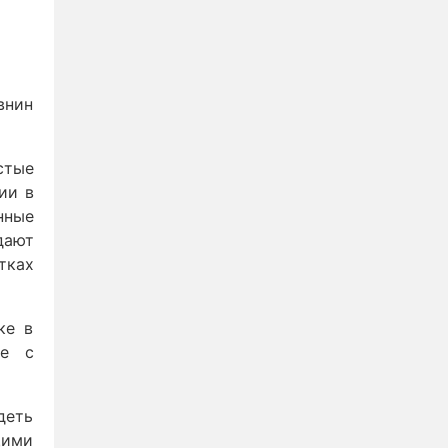
внин
стые
ии в
нные
дают
тках
ке в
те с
деть
щими