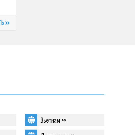
ТЬ
Вьетнам >>