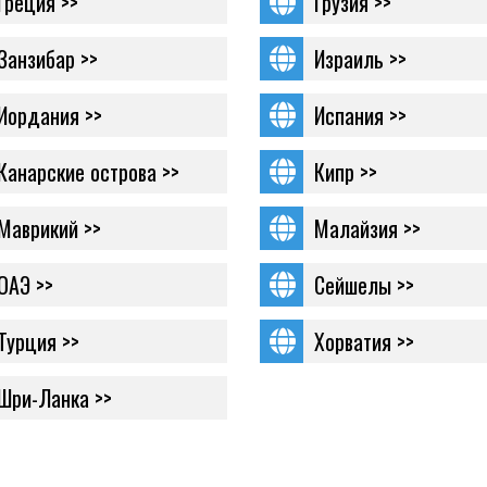
Греция >>
Грузия >>
Занзибар >>
Израиль >>
Иордания >>
Испания >>
Канарские острова >>
Кипр >>
Маврикий >>
Малайзия >>
ОАЭ >>
Сейшелы >>
Турция >>
Хорватия >>
Шри-Ланка >>