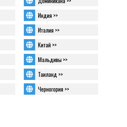
Доминикана >>
Индия >>
Италия >>
Китай >>
Мальдивы >>
Таиланд >>
Черногория >>