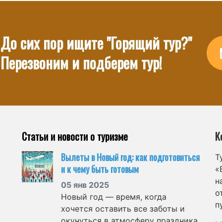
До сих пор ищите "Горящий тур?"
Перезвоним и подберем тур!
Статьи и новости о туризме
К
Вылеты в Новый год: как подготовиться
Т
и к чему быть готовым
«
н
05 янв 2025
о
Новый год — время, когда
п
хочется оставить все заботы и
окунуться в атмосферу праздника.