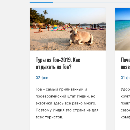
Туры на Гоа-2019. Как
Поче
отдыхать на Гоа?
возв
02 фев
01 ф
Гоа – самый прилизанный и
Удоб
проевропейский штат Индии, но
круг
экзотики здесь все равно много.
прак
Поэтому Индия это страна не для
сезо
всех туристов.
комф