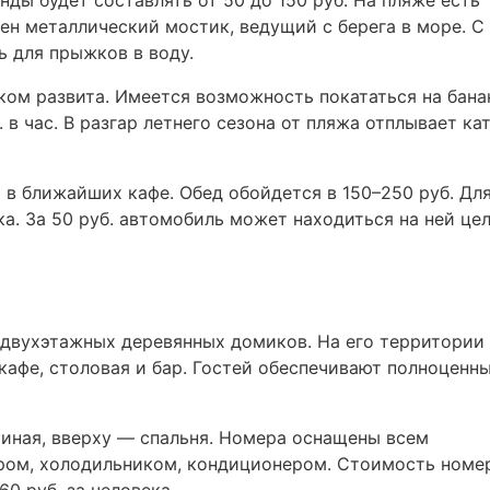
нды будет составлять от 50 до 150 руб. На пляже есть
ен металлический мостик, ведущий с берега в море. С
 для прыжков в воду.
ком развита. Имеется возможность покататься на бана
 в час. В разгар летнего сезона от пляжа отплывает ка
 в ближайших кафе. Обед обойдется в 150–250 руб. Для
а. За 50 руб. автомобиль может находиться на ней це
 двухэтажных деревянных домиков. На его территории
 кафе, столовая и бар. Гостей обеспечивают полноценн
тиная, вверху — спальня. Номера оснащены всем
ром, холодильником, кондиционером. Стоимость номе