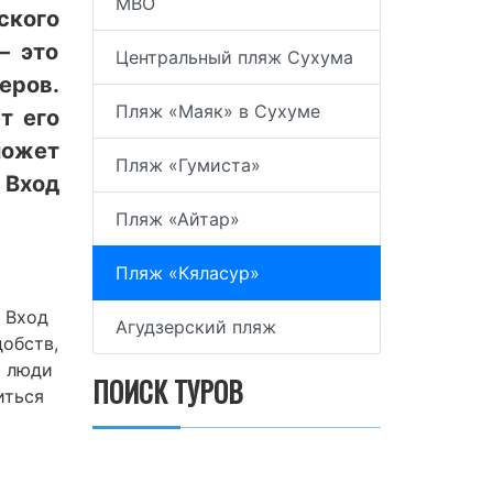
МВО
ского
— это
Центральный пляж Сухума
еров.
Пляж «Маяк» в Сухуме
т его
может
Пляж «Гумиста»
 Вход
Пляж «Айтар»
Пляж «Кяласур»
. Вход
Агудзерский пляж
добств,
т люди
ПОИСК ТУРОВ
иться