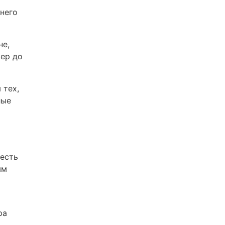
 него
не,
тер до
 тех,
лые
 есть
ым
ра