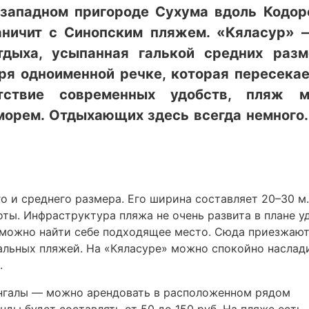
западном пригороде Сухума вдоль Кодор
раничит с Синопским пляжем. «Кяласур» 
тдыха, усыпанная галькой средних разм
ря одноименной речке, которая пересекае
тствие современных удобств, пляж 
морем. Отдыхающих здесь всегда немного.
о и среднего размера. Его ширина составляет 20–30 м
оты. Инфраструктура пляжа не очень развита в плане у
а можно найти себе подходящее место. Сюда приезжаю
ральных пляжей. На «Кяласуре» можно спокойно наслад
.
ангалы — можно арендовать в расположенном рядом