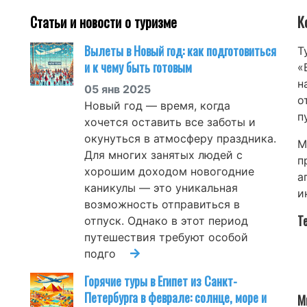
Статьи и новости о туризме
К
Вылеты в Новый год: как подготовиться
Т
и к чему быть готовым
«
н
05 янв 2025
о
Новый год — время, когда
п
хочется оставить все заботы и
окунуться в атмосферу праздника.
М
Для многих занятых людей с
п
хорошим доходом новогодние
а
каникулы — это уникальная
и
возможность отправиться в
Т
отпуск. Однако в этот период
путешествия требуют особой
подго
Горячие туры в Египет из Санкт-
Петербурга в феврале: солнце, море и
М