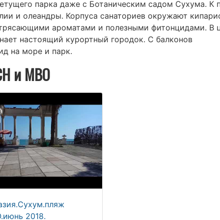
цветущего парка даже с Ботаническим садом Сухума. К 
олии и олеандры. Корпуса санаториев окружают кипар
отрясающими ароматами и полезными фитонцидами. В 
нает настоящий курортный городок. С балконов
д на море и парк.
СН и МВО
азия.Сухум.пляж
.июнь 2018.