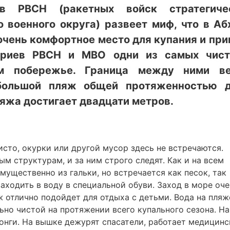
в РВСН (ракетных войск стратегичес
 военного округа) развеет миф, что в Аб
очень комфортное место для купания и при
ториев РВСН и МВО одни из самых чис
ом побережье. Граница между ними в
 большой пляж общей протяженностью 
яжа достигает двадцати метров.
сто, окурки или другой мусор здесь не встречаются.
м структурам, и за ним строго следят. Как и на всем
ущественно из гальки, но встречается как песок, так
аходить в воду в специальной обуви. Заход в море оче
яж отлично подойдет для отдыха с детьми. Вода на пляж
но чистой на протяжении всего купального сезона. Н
онги. На вышке дежурят спасатели, работает медицин