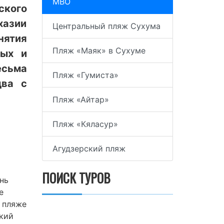
МВО
кого
хазии
Центральный пляж Сухума
нятия
Пляж «Маяк» в Сухуме
тых и
есьма
Пляж «Гумиста»
два с
Пляж «Айтар»
Пляж «Кяласур»
Агудзерский пляж
ПОИСК ТУРОВ
нь
е
а пляже
ский