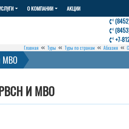
УСЛУГИ
О КОМПАНИИ
АКЦИИ
(8452
(8453
+7-81
Главная
Туры
Туры по странам
Абхазия
С
и МВО
РВСН И МВО