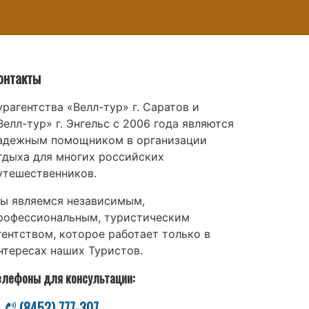
онтакты
урагентства «Велл-тур» г. Саратов и
Велл-тур» г. Энгельс с 2006 года являются
адежным помощником в организации
тдыха для многих российских
утешественников.
ы являемся независимым,
рофессиональным, туристическим
гентством, которое работает только в
нтересах наших Туристов.
елефоны для консультации:
(8452) 777-307