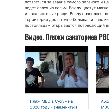
потягаться за звание самого зеленого и 
ведет аллея из пальм. Всюду цветут магн
и эвкалиптовые рощи. Воздух наполнен п
территория достаточно большая и напоми
постояльцам открывается потрясающий ви
Видео. Пляжи санаториев РВ
Пляж МВО в Сухуме в
Абх
2020 году - знаменитый
МВО