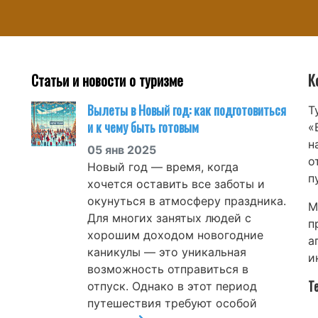
Статьи и новости о туризме
К
Вылеты в Новый год: как подготовиться
Т
и к чему быть готовым
«
н
05 янв 2025
о
Новый год — время, когда
п
хочется оставить все заботы и
окунуться в атмосферу праздника.
М
Для многих занятых людей с
п
хорошим доходом новогодние
а
каникулы — это уникальная
и
возможность отправиться в
Т
отпуск. Однако в этот период
путешествия требуют особой