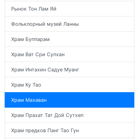
Рынок Тон Лам Яй
Фольклорный музей Ланны
Храм Буппарам
Храм Ват Сри Супхан
Храм Интахин Садуе Муанг
Храм Ку Тао
Храм Махаван
Храм Прахат Тат Дой Сутхеп
Храм предков Панг Тао Гун