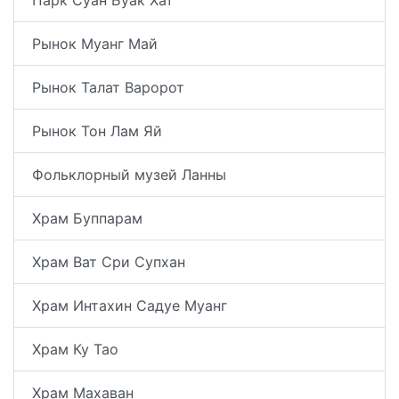
Рынок Муанг Май
Рынок Талат Варорот
Рынок Тон Лам Яй
Фольклорный музей Ланны
Храм Буппарам
Храм Ват Сри Супхан
Храм Интахин Садуе Муанг
Храм Ку Тао
Храм Махаван