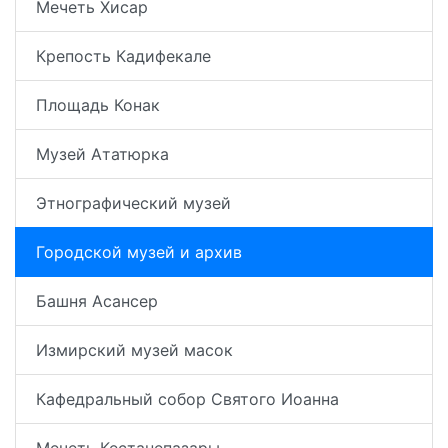
Мечеть Хисар
Крепость Кадифекале
Площадь Конак
Музей Ататюрка
Этнографический музей
Городской музей и архив
Башня Асансер
Измирский музей масок
Кафедральный собор Святого Иоанна
Мечеть Кестанепазары