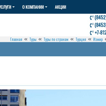
УСЛУГИ
О КОМПАНИИ
АКЦИИ
(8452
(8453
+7-81
Главная
Туры
Туры по странам
Турция
Измир