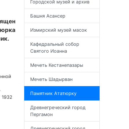
Городской музей и архив
Башня Асансер
вящен
тюрка
Измирский музей масок
ик.
Кафедральный собор
Святого Иоанна
Мечеть Кестанепазары
енной
Мечеть Шадырван
о
Памятник Ататюрку
 1932
Древнегреческий город
Пергамон
Древнегреческий город