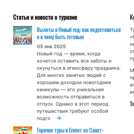
Статьи и новости о туризме
К
Вылеты в Новый год: как подготовиться
Т
и к чему быть готовым
«
н
05 янв 2025
о
Новый год — время, когда
п
хочется оставить все заботы и
окунуться в атмосферу праздника.
М
Для многих занятых людей с
п
хорошим доходом новогодние
а
каникулы — это уникальная
и
возможность отправиться в
Т
отпуск. Однако в этот период
путешествия требуют особой
подго
Горячие туры в Египет из Санкт-