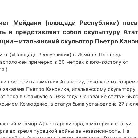
иет Мейдани (площади Республики) пос
ть и представляет собой скульптуру Ата
иции – итальянский скульптор Пьетро Канон
иет («Площадь Республики») в Измире. Площадь
расположен примерно в 60 метрах к юго-востоку от
я ).
ли построить памятник Ататюрку, основателю соврем
а заказана Пьетро Канонике, итальянскому скульптору,
атюрка в Стамбуле в 1928 году. Основание статуи был
сымом Кемюрджю, а статуя была установлена ​​27 июля
расный мрамор Афьонкарахисара, а материал статуи -
рка во время турецкой войны за независимость. На