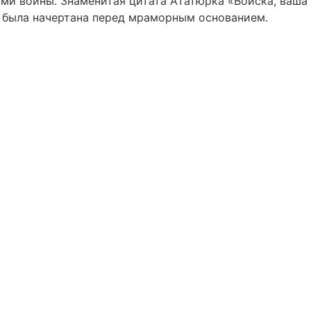
ми войны. Знаменитая цитата Ататюрка «Войска, ваша
" была начертана перед мраморным основанием.