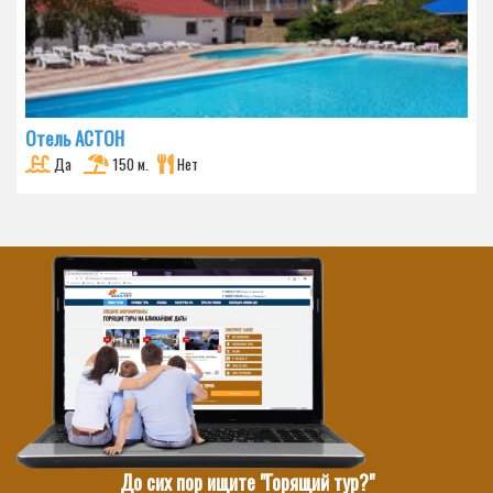
Отель АСТОН
Да
150 м.
Нет
До сих пор ищите "Горящий тур?"