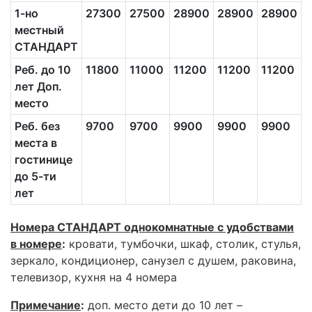
1-но
27300
27500
28900
28900
28900
местный
СТАНДАРТ
Реб. до 10
11800
11000
11200
11200
11200
1
лет Доп.
место
Реб. без
9700
9700
9900
9900
9900
места в
гостинице
до 5-ти
лет
Номера СТАНДАРТ однокомнатные с удобствами
в номере
:
кровати, тумбочки, шкаф, столик, стулья,
зеркало, кондиционер, санузел с душем, раковина,
телевизор, кухня на 4 номера
Примечание
:
доп. место дети до 10 лет –