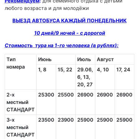
Рекомендуем
:
для семейного отдыха с детьми
любого возраста и для молодёжи
ВЫЕЗД АВТОБУСА КАЖДЫЙ ПОНЕДЕЛЬНИК
10 дней/9 ночей - с дорогой
Стоимость тура на 1-го человека (в рублях):
Тип
Июнь
Июль
Август
С
номера
1, 8
15, 22
29.06,
4, 10
17, 24
3
6, 13,
20, 27
2-х
25300
25500
26900
26900
26900
местный
СТАНДАРТ
3-х
23500
23900
25900
25900
25900
местный
СТАНДАРТ