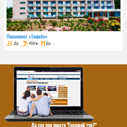
Пансионат «Тешебс»
Да
450 м.
Да
До сих пор ищите "Горящий тур?"