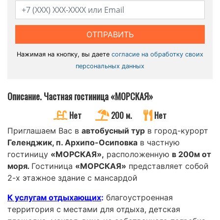
ОТПРАВИТЬ
Нажимая на кнопку, вы даете
согласие на обработку своих
персональных данных
Описание. Частная гостиница «МОРСКАЯ»
Нет
200 м.
Нет
Приглашаем Вас в
автобусный тур
в город-курорт
Геленджик, п. Архипо-Осиповка
в частную
гостиницу
«МОРСКАЯ»,
расположенную
в 200м от
моря
.
Гостиница
«МОРСКАЯ»
представляет собой
2-х этажное здание с мансардой
К услугам отдыхающих
:
благоустроенная
территория с местами для отдыха, детская