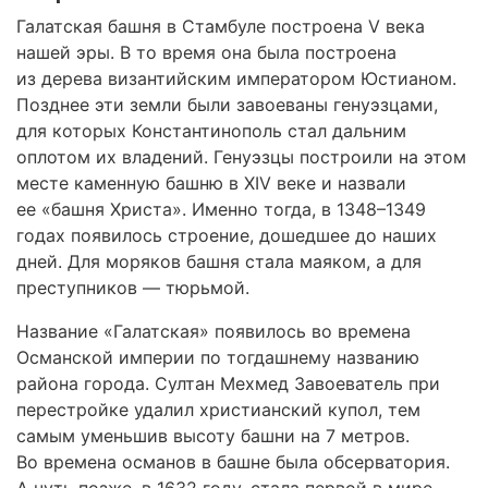
Галатская башня в Стамбуле построена V века
нашей эры. В то время она была построена
из дерева византийским императором Юстианом.
Позднее эти земли были завоеваны генуэзцами,
для которых Константинополь стал дальним
оплотом их владений. Генуэзцы построили на этом
месте каменную башню в XIV веке и назвали
ее «башня Христа». Именно тогда, в 1348–1349
годах появилось строение, дошедшее до наших
дней. Для моряков башня стала маяком, а для
преступников — тюрьмой.
Название «Галатская» появилось во времена
Османской империи по тогдашнему названию
района города. Султан Мехмед Завоеватель при
перестройке удалил христианский купол, тем
самым уменьшив высоту башни на 7 метров.
Во времена османов в башне была обсерватория.
А чуть позже, в 1632 году, стала первой в мире