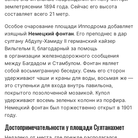
землетрясении 1894 года. Сейчас его высота
составляет всего 21 метр.
Особое очарование площади Ипподрома добавляет
изящный
Немецкий фонтан
. Его преподнес в дар
султану Абдулу-Хамиду II германский кайзер
Вильгельм II, благодарный за помощь
в организации железнодорожного сообщения
между Багдадом и Стамбулом. Фонтан являет
собой восьмигранную беседку. Семь его сторон
удерживают чаши и краны для воды, восьмая же —
это ступеньки для входа внутрь павильона,
покрытого позолоченной мозаикой. Купол
удерживают восемь зеленых колонн из порфира.
Немецкий фонтан был торжественно открыт в 1901
году.
Достопримечательности у площади Султанахмет
Недалеко от места, где прежде располагался