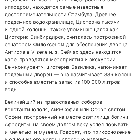
ипподром, находятся самые известные
достопримечательности Стамбула. Древнее
подземное водохранилище, Цистерна тысячи
и одной колонны, также упоминающаяся как
Цистерна Бинбирдирек, считалась построенной
сенатором Филоксеном для обеспечения дворца
Антиоха в V веке н. э. Сейчас здесь находится
кафе, проводятся мероприятия и экскурсии.
Ее «конкурент», цистерна Базилика, напоминает
подземный дворец — она насчитывает 336 колонн
и способна вместить запас из 100 000 литров
воды.
Величайший из православных соборов
Константинополя, Айя-София или Собор святой
Софии, построенный на месте святилища богини
Афродиты, на своем долгом веку успел побывать
и мечетью, и музеем. Говорят, что прикосновение
к одной из его колонн способно излечить