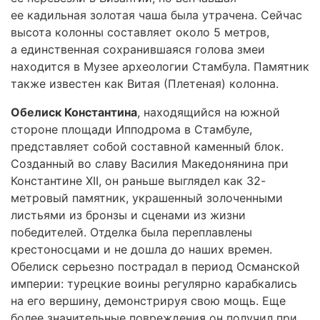
ее кадильная золотая чаша была утрачена. Сейчас
высота колонны составляет около 5 метров,
а единственная сохранившаяся голова змеи
находится в Музее археологии Стамбула. Памятник
также известен как Витая (Плетеная) колонна.
Обелиск Константина
, находящийся на южной
стороне площади Ипподрома в Стамбуле,
представляет собой составной каменный блок.
Созданный во славу Василия Македонянина при
Константине XII, он раньше выглядел как 32-
метровый памятник, украшенный золоченными
листьями из бронзы и сценами из жизни
победителей. Отделка была переплавлены
крестоносцами и не дошла до наших времен.
Обелиск серьезно пострадал в период Османской
империи: турецкие воины регулярно карабкались
на его вершину, демонстрируя свою мощь. Еще
более значительные повреждения он получил при