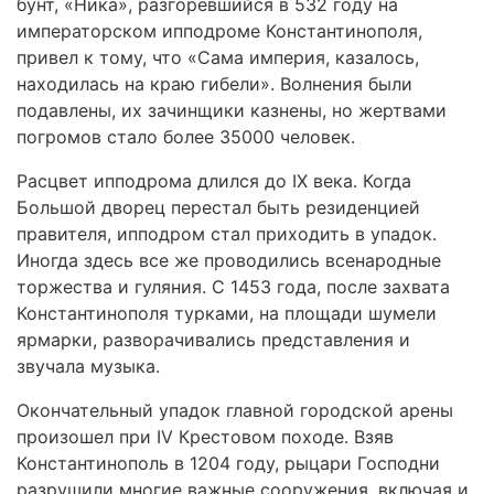
бунт, «Ника», разгоревшийся в 532 году на
императорском ипподроме Константинополя,
привел к тому, что «Сама империя, казалось,
находилась на краю гибели». Волнения были
подавлены, их зачинщики казнены, но жертвами
погромов стало более 35000 человек.
Расцвет ипподрома длился до IX века. Когда
Большой дворец перестал быть резиденцией
правителя, ипподром стал приходить в упадок.
Иногда здесь все же проводились всенародные
торжества и гуляния. С 1453 года, после захвата
Константинополя турками, на площади шумели
ярмарки, разворачивались представления и
звучала музыка.
Окончательный упадок главной городской арены
произошел при IV Крестовом походе. Взяв
Константинополь в 1204 году, рыцари Господни
разрушили многие важные сооружения, включая и