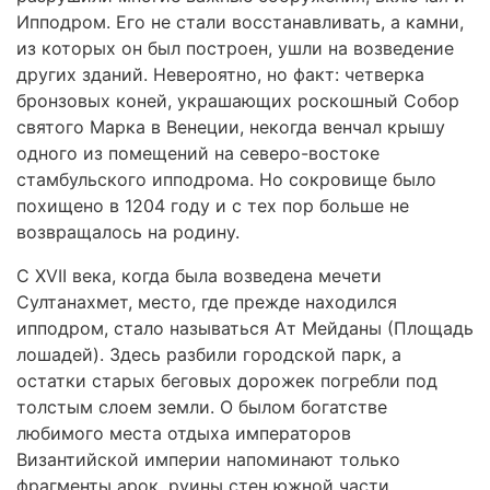
Ипподром. Его не стали восстанавливать, а камни,
из которых он был построен, ушли на возведение
других зданий. Невероятно, но факт: четверка
бронзовых коней, украшающих роскошный Собор
святого Марка в Венеции, некогда венчал крышу
одного из помещений на северо-востоке
стамбульского ипподрома. Но сокровище было
похищено в 1204 году и с тех пор больше не
возвращалось на родину.
С XVII века, когда была возведена мечети
Султанахмет, место, где прежде находился
ипподром, стало называться Ат Мейданы (Площадь
лошадей). Здесь разбили городской парк, а
остатки старых беговых дорожек погребли под
толстым слоем земли. О былом богатстве
любимого места отдыха императоров
Византийской империи напоминают только
фрагменты арок, руины стен южной части