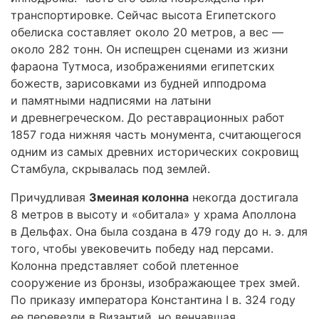
транспортировке. Сейчас высота Египетского
обелиска составляет около 20 метров, а вес —
около 282 тонн. Он испещрен сценами из жизни
фараона Тутмоса, изображениями египетских
божеств, зарисовками из будней ипподрома
и памятными надписями на латыни
и древнегреческом. До реставрационных работ
1857 года нижняя часть монумента, считающегося
одним из самых древних исторических сокровищ
Стамбула, скрывалась под землей.
Причудливая
Змеиная колонна
некогда достигала
8 метров в высоту и «обитала» у храма Аполлона
в Дельфах. Она была создана в 479 году до н. э. для
того, чтобы увековечить победу над персами.
Колонна представляет собой плетенное
сооружение из бронзы, изображающее трех змей.
По приказу императора Константина I в. 324 году
ее перевезли в Византий, но венчавшая