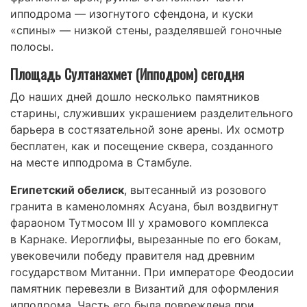
ипподрома — изогнутого сфендона, и куски
«спины» — низкой стены, разделявшей гоночные
полосы.
Площадь Султанахмет (Ипподром) сегодня
До наших дней дошло несколько памятников
старины, служивших украшением разделительного
барьера в состязательной зоне арены. Их осмотр
бесплатен, как и посещение сквера, созданного
на месте ипподрома в Стамбуле.
Египетский обелиск
, вытесанный из розового
гранита в каменоломнях Асуана, был воздвигнут
фараоном Тутмосом III у храмового комплекса
в Карнаке. Иероглифы, вырезанные по его бокам,
увековечили победу правителя над древним
государством Митанни. При императоре Феодосии
памятник перевезли в Византий для оформления
ипподрома. Часть его была повреждена при