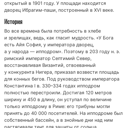
открытый в 1901 году. У площади находится
дворец Ибрагим-паши, построенный в XVI веке.
История
Во все времена была потребность в хлебе
и зрелищах, ведь, как гласит мудрость. «У Бога
есть Айя София, у императора дворец,
а у народа — ипподром». Поэтому в 203 году н. э.
римский император Септимий Север,
восстанавливая Византий, отвоеванный
у конкурента Нигера, приказал возвести площадь
для конных бегов. Под руководством императора
Константина I в. 330–334 годах ипподром
полностью перестроили. Достигая 120 метров
ширину и 450 в длину, он уступал по величине
только ипподрому в Риме: его трибуны могли
принять до 40 000 посетителей. На ипподроме был
собственный бассейн, а в знойные дни над ним
растягивали тент для защиты от солнца.