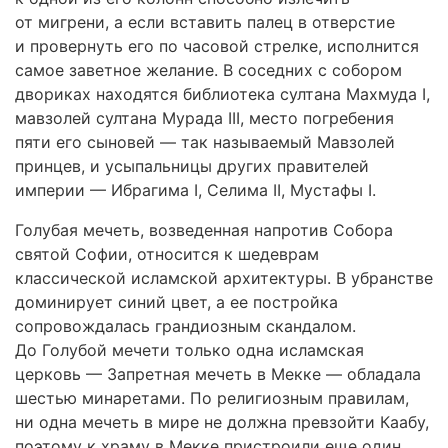
от мигрени, а если вставить палец в отверстие
и провернуть его по часовой стрелке, исполнится
самое заветное желание. В соседних с собором
двориках находятся библиотека султана Махмуда I,
мавзолей султана Мурада III, место погребения
пяти его сыновей — так называемый Мавзолей
принцев, и усыпальницы других правителей
империи — Ибрагима I, Селима II, Мустафы I.
Голубая мечеть, возведенная напротив Собора
святой Софии, относится к шедеврам
классической исламской архитектуры. В убранстве
доминирует синий цвет, а ее постройка
сопровождалась грандиозным скандалом.
До Голубой мечети только одна исламская
церковь — Запретная мечеть в Мекке — обладала
шестью минаретами. По религиозным правилам,
ни одна мечеть в мире не должна превзойти Каабу,
поэтому к храму в Мекке пристроили еще один,