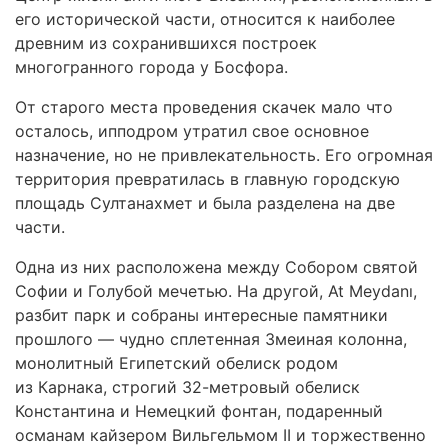
его исторической части, относится к наиболее
древним из сохранившихся построек
многогранного города у Босфора.
От старого места проведения скачек мало что
осталось, ипподром утратил свое основное
назначение, но не привлекательность. Его огромная
территория превратилась в главную городскую
площадь Султанахмет и была разделена на две
части.
Одна из них расположена между Собором святой
Софии и Голубой мечетью. На другой, At Meydanı,
разбит парк и собраны интересные памятники
прошлого — чудно сплетенная Змеиная колонна,
монолитный Египетский обелиск родом
из Карнака, строгий 32-метровый обелиск
Константина и Немецкий фонтан, подаренный
османам кайзером Вильгельмом II и торжественно