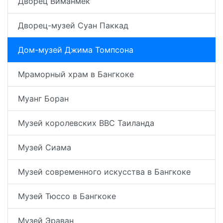
Дворец Виманмек
Дворец-музей Суан Паккад
Дом-музей Джима Томпсона
Мраморный храм в Бангкоке
Муанг Боран
Музей королевских ВВС Таиланда
Музей Сиама
Музей современного искусства в Бангкоке
Музей Тюссо в Бангкоке
Музей Эраван