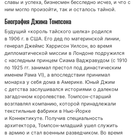
славы и успеха, бизнесмен бесследно исчез, и что с
ним могло произойти, так и осталось тайной.
Биография Джима Томпсона
Будущий «король тайского шелка» родился
в 1906 г. в США. Его дед по материнской линии,
генерал Джеймс Харрисон Уилсон, во время
дипломатической миссии в Лондоне подружился
с наследным принцем Сиама Ваджравудом (с 1910
по 1925 гг. занимал престол под династическим
именем Рама VI), а впоследствии принимал
монарха у себя дома в Америке. Юный Джим
с детства заслушивался историями о далеком
загадочном королевстве. Томпсон-старший
возглавлял компанию, которой принадлежали
текстильные фабрики в Нью-Йорке
и Коннектикуте. Получив специальность
архитектора, Томпсон-младший ушел служить
в армию и стал военным разведчиком. Во время