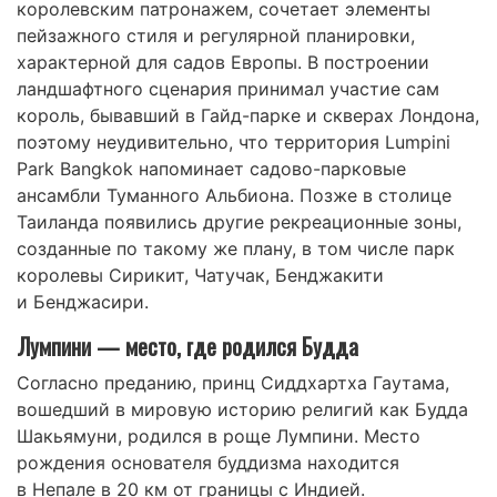
королевским патронажем, сочетает элементы
пейзажного стиля и регулярной планировки,
характерной для садов Европы. В построении
ландшафтного сценария принимал участие сам
король, бывавший в Гайд-парке и скверах Лондона,
поэтому неудивительно, что территория Lumpini
Park Bangkok напоминает садово-парковые
ансамбли Туманного Альбиона. Позже в столице
Таиланда появились другие рекреационные зоны,
созданные по такому же плану, в том числе парк
королевы Сирикит, Чатучак, Бенджакити
и Бенджасири.
Лумпини — место, где родился Будда
Согласно преданию, принц Сиддхартха Гаутама,
вошедший в мировую историю религий как Будда
Шакьямуни, родился в роще Лумпини. Место
рождения основателя буддизма находится
в Непале в 20 км от границы с Индией.