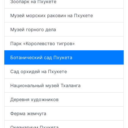
Зоопарк на Пхукете
Музей морских раковин на Пхукете
Музей горного дела
Парк «Королевство тигров»
Ботанический сад Пхукета
Сад орхидей на Пхукете
Национальный музей Тхаланга
Деревня художников
Ферма жемчуга
Океанариум Пхукета