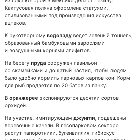
из сока которой в Мексике делают текилу.
Кактусовая поляна оформлена статуями,
стилизованными под произведения искусства
ацтеков.
К рукотворному
водопаду
ведет зеленый тоннель,
образованный бамбуковыми зарослями
и воздушными корнями эпифитов.
На берегу
пруда
сооружен павильон
со скамейками и дощатый настил, чтобы людям
было удобно кормить парчовых карпов кои. Корм
для рыб продается по 20 батов за пачку.
В
оранжерее
экспонируются десятки сортов
орхидей.
На участке, имитирующем
джунгли
, подвешены
веревочные качели. В лесопарковом секторе
растут папоротники, бугенвиллия, гибискус